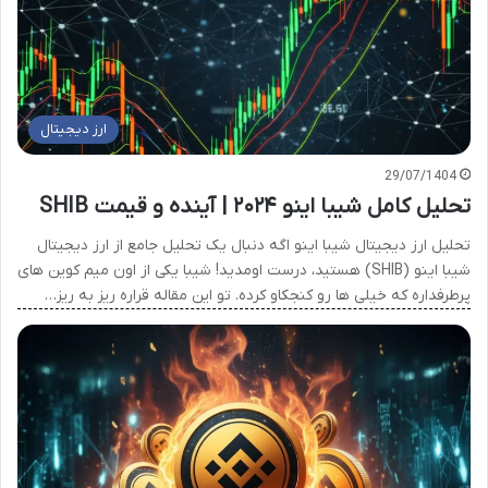
ارز دیجیتال
29/07/1404
تحلیل کامل شیبا اینو ۲۰۲۴ | آینده و قیمت SHIB
تحلیل ارز دیجیتال شیبا اینو اگه دنبال یک تحلیل جامع از ارز دیجیتال
شیبا اینو (SHIB) هستید، درست اومدید! شیبا یکی از اون میم کوین های
پرطرفداره که خیلی ها رو کنجکاو کرده. تو این مقاله قراره ریز به ریز…