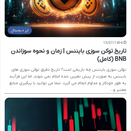
ارز دیجیتال
15/07/1404
تاریخ توکن سوزی بایننس | زمان و نحوه سوزاندن
BNB (کامل)
توکن سوزی بایننس چه تاریخی است؟ تاریخ دقیق توکن سوزی های
بایننس به صورت از پیش تعیین شده اعلام نمی شوند، اما این فرآیند
به طور خودکار و مداوم انجام می گیرد. شما می توانید با پیگیری منابع
معتبر و…