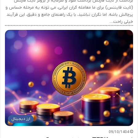
برداشت از لایت فارکس برداشت سود و سرمایه از بروکر لایت فارکس
(لایت فایننس) برای ما معامله گران ایرانی، می تونه یه مرحله حساس و
پرچالش باشه. اما نگران نباشید، با یک راهنمای جامع و دقیق، این فرآیند
خیلی راحت…
ارز دیجیتال
09/10/1404