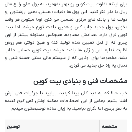
برای اینکه تفاوت بیت کوین رو بهتر بفهمید، به پول های رایج مثل
ریال یا دلار فکر کنید. این پول ها «فیات» هستن، یعنی ارزششون رو
دولت ها و بانک های مرکزی تضمین می کنن. اونا میتونن هر وقت
بخوان، پول جدید چاپ کنن و همین باعث تورم میشه. اما بیت
کوین فرق داره. تعدادش محدوده، هیچکس نمیتونه بیشتر از اون
چیزی که از قبل تعیین شده تولید کنه و هیچ دولتی هم روش
نظارت نداره. این ویژگی ها باعث میشه بیت کوین حسابی جذاب
بشه، مخصوصا برای اونایی که از سیستم مالی سنتی خسته شدن و
دنبال یه راه حل جدید می گردن.
مشخصات فنی و بنیادی بیت کوین
خب، حالا که یه دید کلی پیدا کردید، بیایید با جزئیات فنی ترش
آشنا بشیم. بعضی از این اصطلاحات ممکنه اولش کمی گیج کننده
به نظر برسن، اما نگران نباشید، به زبان ساده توضیحشون میدیم.
مشخصه
توضیح