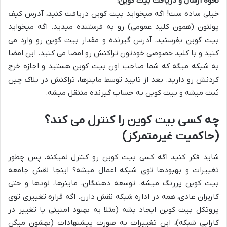
نحوه ارسال و دریافت بیت کوین:
خیلی ساده ست! اگه میخواید بیت کوین دریافت کنید، آدرس کیف
پولتون (همون کلید عمومی) رو به فرستنده میدید. اگه میخواید
بیت کوین بفرستید، آدرس گیرنده و مقدار بیت کوین رو وارد می
کنید و با کلید خصوصی خودتون تراکنش رو امضا می کنید. این امضا
به شبکه میگه که شما صاحب اون بیت کوین هستید و اجازه خرج
کردنش رو دارید. بعد از تایید توسط ماینرها، تراکنش در بلاک چین
ثبت میشه و بیت کوین به حساب گیرنده منتقل میشه.
چه کسی بیت کوین را کنترل می کند؟
(حاکمیت غیرمتمرکز)
شاید فکر کنید اگه کسی بیت کوین رو کنترل نمیکنه، پس چطور
تغییرات و بهبودها توی شبکه اعمال میشه؟ اینجا نقش جامعه
بیت کوین پررنگ میشه. توسعه دهندگان، ماینرها، نودها و حتی
کاربران عادی، همه در اداره شبکه نقش دارن. اگه قراره تغییری توی
پروتکل بیت کوین ایجاد بشه (مثلا یه بهبود امنیتی یا تغییر در
کارایی شبکه)، این تغییرات به صورت پیشنهادات (بهشون میگن