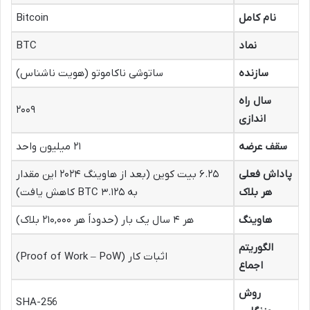
نام کامل
Bitcoin
نماد
BTC
سازنده
ساتوشی ناکاموتو (هویت ناشناس)
سال راه
۲۰۰۹
اندازی
سقف عرضه
۲۱ میلیون واحد
پاداش فعلی
۶.۲۵ بیت کوین (بعد از هاوینگ ۲۰۲۴ این مقدار
هر بلاک
به ۳.۱۲۵ BTC کاهش یافت)
هاوینگ
هر ۴ سال یک بار (حدوداً هر ۲۱۰,۰۰۰ بلاک)
الگوریتم
اثبات کار (Proof of Work – PoW)
اجماع
روش
SHA-256