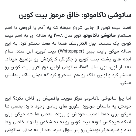
ساتوشی ناکاموتو: خالق مرموز بیت کوین
قصه بیت کوین از جایی شروع میشه که یه آدم یا گروهی با اسم
مستعار
ساتوشی ناکاموتو
، توی سال ۲۰۰۸ یه مقاله ای به اسم بیت
کوین: یک سیستم پول الکترونیک همتا به همتا منتشر کرد. به این
مقاله میگن وایت پیپر (Whitepaper) بیت کوین. این سند، تمام
ایده های پشت بیت کوین و چگونگی کارکردش رو توضیح میداد.
بعد از اون، توی سال ۲۰۰۹، ساتوشی اولین نرم افزار بیت کوین رو
منتشر کرد و اولین بلاک رو هم استخراج کرد که بهش بلاک پیدایش
میگن.
اما چرا ساتوشی ناکاموتو هرگز هویت واقعیش رو فاش نکرد؟ این
خودش یه داستان مرموزه. تئوری های زیادی وجود داره؛ بعضی ها
میگن برای حفظ امنیت خودش و پروژه، بعضی ها هم میگن برای
اینکه هیچکس نتونه بیت کوین رو به یه شخص یا نهاد خاصی ربط
بده و غیرمتمرکز بودنش رو زیر سوال ببره. بعد از یه مدتی، ساتوشی