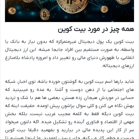
همه چیز در مورد بیت کوین
بیت کوین یک پول دیجیتال غیرمتمرکزه که بدون نیاز به بانک یا
واسطه، به صورت مستقیم بین افراد جابجا میشه. این ارز دیجیتال
انقلابی، با ظهورش دنیای مالی رو تغییر داد و امروزه پادشاه بلامنازع
ارزهای دیجیتاله.
شاید بارها اسم بیت کوین به گوشتون خورده باشه، توی اخبار، شبکه
های اجتماعی یا از دهن دوست و آشنا. یه عده رو میبینید که
حسابی در موردش هیجان زده هستن، بعضی ها هم با شک و تردید
بهش نگاه می کنن و کلی سوال براشون پیش اومده. حقیقت اینه که
بیت کوین دیگه فقط یه کلمه عجیب غریب نیست، بلکه بخش
مهمی از اقتصاد و فناوری آینده رو تشکیل میده. اگه دلتون میخواد
سر از کار این پدیده مالی در بیارید و بفهمید دقیقا بیت کوین
چیست و چطور کار می کنه، جای درستی اومدید. ما اینجا هستیم تا