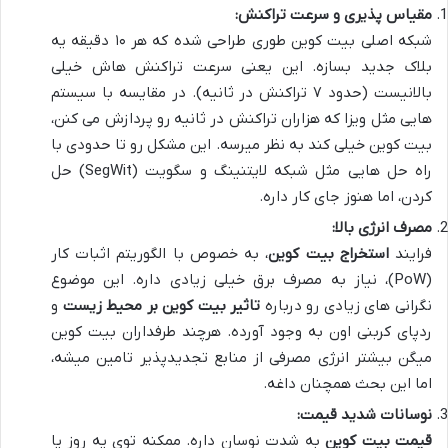
مقیاس پذیری و سرعت تراکنش:
شبکه اصلی بیت کوین طوری طراحی شده که هر ۱۰ دقیقه یه
بلاک جدید بسازه. این یعنی سرعت تراکنش هاش خیلی
بالانیست (حدود ۷ تراکنش در ثانیه). در مقایسه با سیستم
هایی مثل ویزا که هزاران تراکنش در ثانیه رو پردازش می کنن،
بیت کوین خیلی کند به نظر میرسه. این مشکل رو تا حدودی با
راه حل هایی مثل شبکه لایتنینگ و سگویت (SegWit) حل
کردن، اما هنوز جای کار داره.
مصرف انرژی بالا:
فرایند
استخراج بیت کوین
، به خصوص با الگوریتم اثبات کار
(PoW)، نیاز به مصرف برق خیلی زیادی داره. این موضوع
نگرانی های زیادی رو درباره
تاثیر بیت کوین بر محیط زیست
و
ردپای کربنی اون به وجود آورده. هرچند طرفداران بیت کوین
میگن بیشتر انرژی مصرفی از منابع تجدیدپذیر تامین میشه،
اما این بحث همچنان داغه.
نوسانات شدید قیمت:
قیمت بیت کوین
به شدت نوسان داره. ممکنه توی یه روز یا