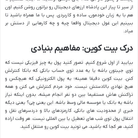
از سیر تا پیاز این پادشاه ارزهای دیجیتال رو براتون روشن کنیم، اون
هم با یه زبان خودمون، ساده و کاربردی. پس با ما همراه باشید تا
ببینیم این غول دیجیتال واقعا چیه و چه کارهایی از دستش بر
میاد.
درک بیت کوین: مفاهیم بنیادی
بیایید از اول شروع کنیم. تصور کنید پول یه چیز فیزیکی نیست که
توی جیبتون باشه یا یه عدد توی حساب بانکی که بانکا کنترلش
کنن. بیت کوین دقیقا همینه؛ یه پول الکترونیکی که هیچکس و
هیچ نهادی بالادستش نیست. خود مردم کنترلش می کنن و همه
تراکنش هاش مستقیما بین دو نفر انجام میشه، بدون اینکه نیاز
باشه یه بانک یا موسسه مالی وسط باشه. این یعنی چی؟ یعنی دیگه
خبری از محدودیت های بانکی، کارمزدهای بالا و دردسرهای نقل و
انتقال پول توی شب های تعطیل یا بین المللی نیست. هر وقت اراده
کنید، هر کجا که باشید، می تونید بیت کوین رو منتقل کنید.