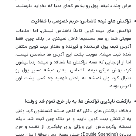
عرض چند دقیقه، پول رو به هر کجای دنیا که بخواید بفرستید.
تراکنش های نیمه ناشناس: حریم خصوصی با شفافیت
تراکنش های بیت کوین کاملاً ناشناس نیستن، اما اطلاعات
هویتی شما رو هم مستقیما فاش نمیکنن. در بلاک چین، فقط
آدرس کیف پول فرستنده و گیرنده و مقدار بیت کوین منتقل
شده ثبت میشه. هویت پشت این آدرس ها مشخص نیست،
اما از اونجایی که همه تراکنش ها شفافه و میشه ردیابیشون
کرد، بهش میگن نیمه ناشناس. یعنی میشه مسیر پول رو
دنبال کرد، ولی نمیشه به راحتی فهمید چه کسی پشت اون
آدرس بوده.
بازگشت ناپذیری تراکنش ها: یه بار خرج، تموم شد و رفت!
برخلاف تراکنش های بانکی که گاهی میشه کنسلشون کرد، وقتی
یه تراکنش بیت کوین تایید و در بلاک چین ثبت شد، دیگه
نمیشه برگردوندش. این ویژگی برای جلوگیری از تقلب و خرج
دوباره (Double Spending) خیلی مهمه. پس موقع ارسال بیت