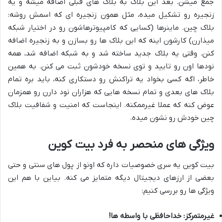
جمع میشن. بعد این بلاک به بلاک های قبلی اضافه میشه و یه
زنجیره رو تشکیل میده، مثل همون زنجیره ای که اسمش روشه:
بلاک چین. ماینرها (کسایی که کامپیوترهاشون رو در اختیار شبکه
میذارن) کارشون اینه که این بلاک ها رو بسازن و به زنجیره اضافه
کنن. وقتی یه بلاک جدید ساخته شد و به شبکه اضافه شد، همه
نودها اون رو تایید و توی نسخه خودشون ثبت می کنن. به همین
خاطر، اگه کسی بخواد یه تراکنش رو دستکاری کنه، باید بره تمام
بلاک های بعدی و تمام نسخه هایی که هزاران نود دارن رو همزمان
عوض کنه که عملا غیرممکنه. اینجاست که امنیت و شفافیت بلاک
چین خودش رو نشون میده.
ویژگی های منحصر به فرد بیت کوین
بیت کوین یه سری خصوصیات داره که اونو از پول های سنتی و حتی
بعضی از ارزهای دیجیتال دیگه متمایز می کنه. بیاین با هم این
ویژگی ها رو بررسی کنیم:
غیرمتمرکز: خداحافظی با واسطه ها!