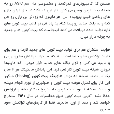
هستن که کامپیوترهای قدرتمند و مخصوصی به اسم ASIC رو به
شبکه بیت کوین وصل می کنن. کار این دستگاه ها حل کردن پازل
های ریاضی خیلی پیچیده اس. هر ماینری که زودتر این پازل رو حل
کنه و یه بلاک جدید رو پیدا کنه، یه پاداشی در قالب بیت کوین های
تازه تولید شده دریافت می کنه. اینجاست که بیت کوین های جدید
به چرخه بازار میان.
فرایند استخراج هم برای تولید بیت کوین های جدید لازمه و هم برای
تایید تراکنش ها و حفظ امنیت شبکه. ماینرها تراکنش ها رو بررسی
و تایید می کنن و توی بلاک های جدید قرار میدن. اگه ماینرها
نبودن، شبکه بیت کوین کار نمی کرد. این پاداش ماینینگ هر ۴ سال
یک بار نصف میشه که بهش
هاوینگ بیت کوین
(Halving) میگن.
این کار برای کنترل عرضه بیت کوین و جلوگیری از تورم انجام میشه
و باعث میشه کمبود بیت کوین به تدریج بیشتر بشه و ارزشش
حفظ بشه. آخرین بیت کوین طبق محاسبات در سال ۲۱۴۰ استخراج
خواهد شد و بعد از اون، ماینرها فقط از کارمزدهای تراکنش سود
میبرن.