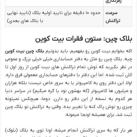
رمزنگاری
سرعت
حدود ۱۰ دقیقه برای تایید اولیه بلاک (تایید نهایی
تراکنش
با بلاک های بعدی)
بلاک چین: ستون فقرات بیت کوین
اگه بخوایم بیت کوین رو بفهمیم، باید بدونیم
بلاک چین بیت کوین
چیه. بلاک چین رو مثل یه دفتر حسابداری خیلی خیلی بزرگ و عمومی
در نظر بگیرید که توش تمام تراکنش های بیت کوین از روز اول تا
الان ثبت شده. اما این دفتر با دفترهای حسابداری معمولی فرق داره.
اولا، این دفتر روی یه کامپیوتر یا یه سرور خاص نیست؛ بلکه هزاران
و میلیون ها کامپیوتر (که بهشون نود یا گره میگیم) در سراسر دنیا
هر کدوم یه نسخه از این دفتر رو دارن. دوما، هیچکس نمیتونه
چیزی رو توش پاک کنه یا تغییر بده. وقتی یه تراکنش تو بلاک چین
ثبت شد، برای همیشه اونجا میمونه.
هر بار که یه سری تراکنش انجام میشه، اونا توی یه بلاک (بلوک)