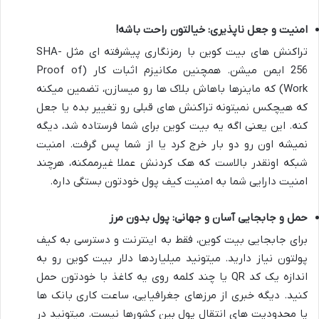
امنیت و جعل ناپذیری: خیالتون راحت باشه!
تراکنش های بیت کوین با رمزنگاری پیشرفته ای مثل SHA-
256 ایمن میشن. همچنین مکانیزم اثبات کار (Proof of
Work) که ماینرها باهاش بلاک ها رو میسازن، تضمین میکنه
که هیچکس نمیتونه تراکنش های قبلی رو تغییر بده یا جعل
کنه. این یعنی اگه یه بیت کوین برای شما فرستاده شد، دیگه
نمیشه اون رو دو بار خرج کرد یا از شما پس گرفت. امنیت
شبکه اونقدر بالاست که هک کردنش عملا غیرممکنه، هرچند
امنیت دارایی شما به امنیت کیف پول خودتون بستگی داره.
حمل و جابجایی آسان و جهانی: پول بدون مرز
برای جابجایی بیت کوین، فقط به اینترنت و دسترسی به کیف
پولتون نیاز دارید. میتونید میلیاردها دلار بیت کوین رو به
اندازه یک کد QR یا چند کلمه روی یه کاغذ با خودتون حمل
کنید. دیگه خبری از مرزهای جغرافیایی، ساعت کاری بانک ها
یا محدودیت های انتقال پول بین کشورها نیست. میتونید در