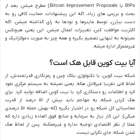
BIPs یا Bitcoin Improvement Proposals) مطرح میشن. بعد از
بحث و بررسی های زیاد، اگه این پیشنهادات حمایت کافی رو به
دست بیارن، توسط ماینرها و نودها به رای گذاشته میشن. اگه
اکثریت موافقت کنن، تغییرات اعمال میشن. این یعنی هیچکس
نمیتونه به تنهایی تصمیم بگیره و همه چیز به صورت دموکراتیک و
غیرمتمرکز اداره میشه.
آیا بیت کوین قابل هک است؟
شبکه بیت کوین، با تکنولوژی بلاک چین و رمزنگاری قدرتمندش، از
لحاظ فنی تقریبا غیرقابل هکه. یعنی نمیشه به سیستم مرکزی نفوذ
کرد و اطلاعات رو دستکاری کرد یا بیت کوین اضافه تولید کرد. برای
هک کردن شبکه، یه مهاجم باید بیش از ۵۱ درصد از قدرت
محاسباتی کل شبکه رو در اختیار بگیره (که بهش حمله ۵۱ درصدی
میگن). این کار نیاز به سرمایه و منابع فوق العاده زیادی داره که
عملا از نظر اقتصادی توجیه نداره و غیرممکنه. پس از لحاظ هک
شدن شبکه، جای نگرانی نیست.