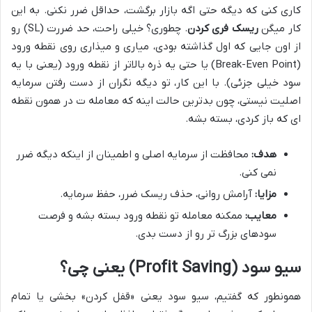
کاری کنی که دیگه حتی اگه بازار برگشت، حداقل ضرر نکنی. به این
کار میگن
ریسک فری کردن
. چطوری؟ خیلی راحت، حد ضررت (SL) رو
از اون جایی که اول گذاشته بودی، میاری و میذاری روی نقطه ورود
(Break-Even Point) یا حتی یه ذره بالاتر از نقطه ورود (یعنی با یه
سود خیلی جزئی). با این کار، تو دیگه نگران از دست رفتن سرمایه
اصلیت نیستی، چون بدترین حالت اینه که معامله ت در همون نقطه
ای که باز کردی، بسته بشه.
هدف:
محافظت از سرمایه اصلی و اطمینان از اینکه دیگه ضرر
نمی کنی.
مزایا:
آرامش روانی، حذف ریسک ضرر، حفظ سرمایه.
معایب:
ممکنه معامله تو نقطه ورود بسته بشه و فرصت
سودهای بزرگ تر رو از دست بدی.
سیو سود (Profit Saving) یعنی چی؟
همونطور که گفتیم، سیو سود یعنی «قفل کردن» بخشی یا تمام