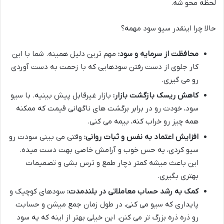
لحظه محو شه.
حالا چرا اینقدر سیو سود مهمه؟
محافظت از سرمایه و سود:
مهم ترین دلیل همینه. شما با این
کار جلوی از دست رفتن سودهایی که با زحمت به دست آوردی
رو می گیری.
کاهش ریسک بازگشت بازار:
بازار غیرقابل پیش بینیه. با سیو
سود، خودت رو در برابر برگشت های ناگهانی قیمت که ممکنه
همه چیز رو خراب کنه، بیمه می کنی.
افزایش اعتماد به نفس و ثبات روانی:
وقتی می بینی سودت رو
سیو کردی، یه حس خوب و آرامش خاصی بهت دست میده.
این باعث میشه کمتر دچار طمع و ترس بشی و تصمیمات
بهتری بگیری.
کمک به رشد حساب معاملاتی در بلندمدت:
سودهای کوچیک و
پایداری که سیو می کنی، در طول زمان جمع میشن و حسابت
رو ذره ذره بزرگ تر می کنن. این خیلی بهتر از اینه که یه سود