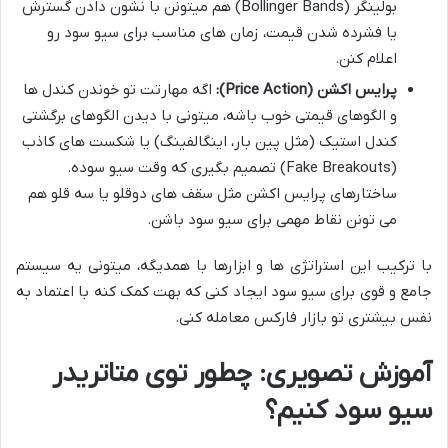
بولینگر (Bollinger Bands) هم میتونن با نشون دادن گسترش
یا فشرده شدن قیمت، زمان های مناسب برای سیو سود رو
اعلام کنن.
پرایس اکشن (Price Action):
اگه مهارتت تو خوندن کندل ها
و الگوهای قیمتی خوب باشه، میتونی با دیدن الگوهای برگشتی
کندل استیک (مثل پین بار، اینگالفینگ) یا شکست های کاذب
(Fake Breakouts) تصمیم بگیری که وقت سیو سوده.
ساختارهای پرایس اکشن مثل سقف های دوقلو یا سه قلو هم
می تونن نقاط مهمی برای سیو سود باشن.
با ترکیب این استراتژی ها و ابزارها با همدیگه، میتونی یه سیستم
جامع و قوی برای سیو سود ایجاد کنی که بهت کمک کنه با اعتماد به
نفس بیشتری تو بازار فارکس معامله کنی.
آموزش تصویری: چطور توی متاتریدر
سیو سود کنیم؟