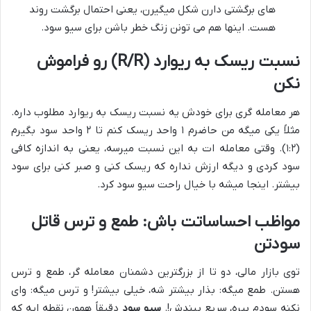
های برگشتی دارن شکل میگیرن، یعنی احتمال برگشت روند
هست. اینها هم می تونن زنگ خطر باشن برای سیو سود.
نسبت ریسک به ریوارد (R/R) رو فراموش
نکن
هر معامله گری برای خودش یه نسبت ریسک به ریوارد مطلوب داره.
مثلاً یکی میگه من حاضرم ۱ واحد ریسک کنم تا ۲ واحد سود بگیرم
(۱:۲). وقتی معامله ات به این نسبت میرسه، یعنی به اندازه کافی
سود کردی و دیگه ارزش نداره که ریسک کنی و صبر کنی برای سود
بیشتر. اینجا میشه با خیال راحت سیو سود کرد.
مواظب احساساتت باش: طمع و ترس قاتل
سودتن
توی بازار مالی، دو تا از بزرگترین دشمنان معامله گر، طمع و ترس
هستن. طمع میگه: بذار بیشتر شه، خیلی بیشتر! و ترس میگه: وای
نکنه سودم بپره، سریع ببندش!.
سیو سود
دقیقاً همون نقطه ایه که