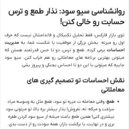
روانشناسی سیو سود: نذار طمع و ترس
حسابت رو خالی کنن!
توی بازار فارکس، فقط تحلیل تکنیکال و فاندامنتال نیست که حرف
اول رو میزنه. بخش بزرگی از موفقیت یا شکست شما، به
مدیریت
احساسات
برمی گرده. طمع و ترس، دو تا حس قدرتمند هستن که
میتونن بهترین برنامه های معاملاتی رو هم خراب کنن. سیو سود
جاییه که میتونی با این دو تا احساس بجنگی و پیروز بشی.
نقش احساسات تو تصمیم گیری های
معاملاتی
طمع:
وقتی معامله ت میره تو سود، طمع مثل یه وسوسه میاد
سراغت و میگه: نه، نفروش! بذار بیشتر بره بالا، تو میتونی سود
بیشتری کنی! همین طمع باعث میشه از سیو سود کردن طفره
بری و در نهایت، با برگشت بازار، همه سودت رو از دست بدی.