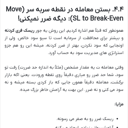
۴.۴. بستن معامله در نقطه سربه سر (Move
SL to Break-Even): دیگه ضرر نمیکنی!
همونطور که قبلاً هم اشاره کردیم، این روش یه جور
ریسک فری کردنه
و بیشتر برای محافظت از سرمایه است تا سیو سود خالص. ولی از
اونجایی که سود نکردن، بهتر از ضرر کردنه، میشه این رو هم جزو
استراتژی های مدیریت سود به حساب آورد.
وقتی معامله ت یه مقدار مشخص (مثلاً به اندازه حد ضررت) رفت تو
سود، شما حد ضرر رو میاری دقیقاً روی نقطه ورودت. یعنی اگه بازار
برگشت، معامله دقیقاً همون جایی که باز کردی بسته میشه و نه
سود می کنی و نه ضرر. این بهت یه آرامش خاطر بزرگ میده.
مزایا:
ریسک ضرر رو به صفر می رسونه.
آرامش روانی زیادی ایجاد می کنه.