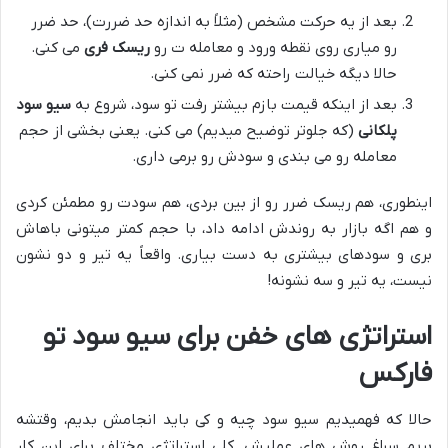
بعد از یه حرکت مشخص (مثلاً به اندازه حد ضررت)، حد ضرر
رو میاری روی نقطه ورود و معامله ت رو
ریسک فری
می کنی.
حالا دیگه خیالت راحته که ضرر نمی کنی.
بعد از اینکه قیمت بازم بیشتر رفت تو سود، شروع به
سیو سود
پلکانی
(که جلوتر توضیح میدیم) می کنی. یعنی بخشی از حجم
معامله رو می بندی و سودش رو برمی داری.
اینطوری، هم ریسک ضرر رو از بین بردی، هم سودت رو مطمئن کردی
و هم اگه بازار به روندش ادامه داد، با حجم کمتر میتونی باهاش
بری و سودهای بیشتری به دست بیاری. واقعاً یه تیر و دو نشون
نیست، یه تیر و سه نشونه!
استراتژی های خفن برای سیو سود تو
فارکس
حالا که فهمیدیم سیو سود چیه و کی باید انجامش بدیم، وقتشه
بریم سراغ روش های عملیش. کلی استراتژی مختلف برای این کار