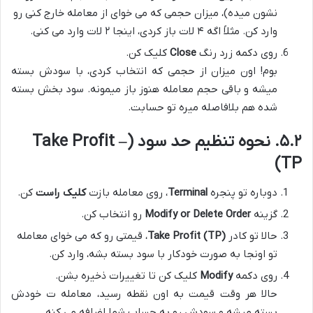
نشون میده)، میزان حجمی که می خوای از معامله خارج کنی رو
وارد کن. مثلاً اگه ۴ لات باز کردی، اینجا ۲ لات وارد می کنی.
روی دکمه زرد رنگ
Close
کلیک کن.
بوم! اون میزان از حجمی که انتخاب کردی، با سودش بسته
میشه و باقی حجم معامله هنوز باز میمونه. سود بخش بسته
شده هم بلافاصله میره تو حسابت.
۵.۲. نحوه تنظیم حد سود (Take Profit –
TP)
دوباره تو پنجره
Terminal
، روی معامله بازت
کلیک راست
کن.
گزینه
Modify or Delete Order
رو انتخاب کن.
حالا تو کادر
Take Profit (TP)
، قیمتی رو که می خوای معامله
تو اونجا به صورت خودکار با سود بسته بشه، وارد کن.
روی دکمه
Modify
کلیک کن تا تغییرات ذخیره بشن.
حالا هر وقت قیمت به اون نقطه رسید، معامله ت خودش
بسته میشه و سودش رو به حساب شما اضافه می کنه.