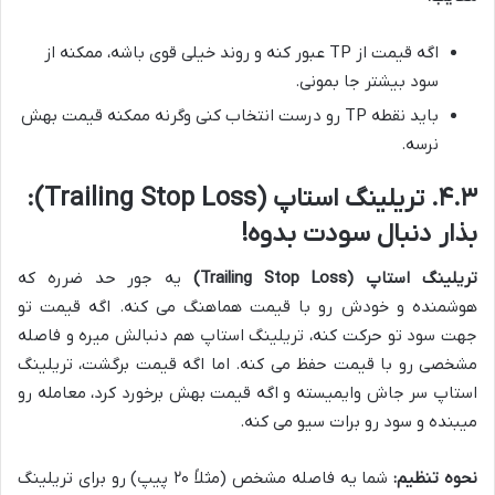
اگه قیمت از TP عبور کنه و روند خیلی قوی باشه، ممکنه از
سود بیشتر جا بمونی.
باید نقطه TP رو درست انتخاب کنی وگرنه ممکنه قیمت بهش
نرسه.
۴.۳. تریلینگ استاپ (Trailing Stop Loss):
بذار دنبال سودت بدوه!
تریلینگ استاپ (Trailing Stop Loss)
یه جور حد ضرره که
هوشمنده و خودش رو با قیمت هماهنگ می کنه. اگه قیمت تو
جهت سود تو حرکت کنه، تریلینگ استاپ هم دنبالش میره و فاصله
مشخصی رو با قیمت حفظ می کنه. اما اگه قیمت برگشت، تریلینگ
استاپ سر جاش وایمیسته و اگه قیمت بهش برخورد کرد، معامله رو
میبنده و سود رو برات سیو می کنه.
نحوه تنظیم:
شما یه فاصله مشخص (مثلاً ۲۰ پیپ) رو برای تریلینگ