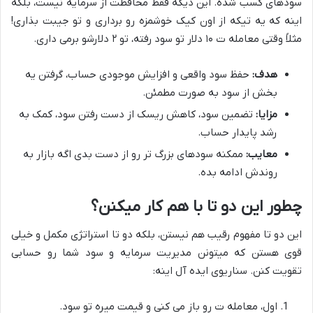
سودهای کسب شده. این دیگه فقط محافظت از سرمایه نیست، بلکه
اینه که یه تیکه از اون کیک خوشمزه رو برداری و تو جیبت بذاری!
مثلاً وقتی معامله ت ۱۰ دلار تو سود رفته، تو ۲ دلارشو برمی داری.
هدف:
حفظ سود واقعی و افزایش موجودی حساب، گرفتن یه
بخش از سود به صورت مطمئن.
مزایا:
تضمین سود، کاهش ریسک از دست رفتن سود، کمک به
رشد پایدار حساب.
معایب:
ممکنه سودهای بزرگ تر رو از دست بدی اگه بازار به
روندش ادامه بده.
چطور این دو تا با هم کار میکنن؟
این دو تا مفهوم رقیب هم نیستن، بلکه دو تا استراتژی مکمل و خیلی
قوی هستن که میتونن مدیریت سرمایه و سود شما رو حسابی
تقویت کنن. سناریوی ایده آل اینه:
اول، معامله ت رو باز می کنی و قیمت میره تو سود.