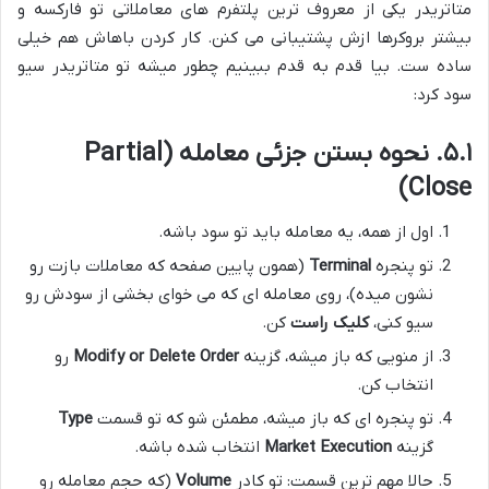
متاتریدر یکی از معروف ترین پلتفرم های معاملاتی تو فارکسه و
بیشتر بروکرها ازش پشتیبانی می کنن. کار کردن باهاش هم خیلی
ساده ست. بیا قدم به قدم ببینیم چطور میشه تو متاتریدر سیو
سود کرد:
۵.۱. نحوه بستن جزئی معامله (Partial
Close)
اول از همه، یه معامله باید تو سود باشه.
تو پنجره
Terminal
(همون پایین صفحه که معاملات بازت رو
نشون میده)، روی معامله ای که می خوای بخشی از سودش رو
سیو کنی،
کلیک راست
کن.
از منویی که باز میشه، گزینه
Modify or Delete Order
رو
انتخاب کن.
تو پنجره ای که باز میشه، مطمئن شو که تو قسمت
Type
گزینه
Market Execution
انتخاب شده باشه.
حالا مهم ترین قسمت: تو کادر
Volume
(که حجم معامله رو