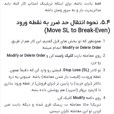
فقط یادت باشه، برای اینکه تریلینگ استاپ کار کنه، باید
متاتریدرت باز و به سرور وصل باشه.
۵.۴. نحوه انتقال حد ضرر به نقطه ورود
(Move SL to Break-Even)
همونطور که تو بخش های قبل گفتیم، این کار هم از طریق
Modify or Delete Order
انجام میشه.
روی معامله بازت
کلیک راست
کن و
Modify or Delete Order
رو بزن.
تو کادر
Stop Loss (SL)
، قیمتی رو وارد کن که دقیقاً همون
نقطه ورودت (قیمت باز شدن معامله) باشه. میتونی یه ذره
بالاتر (برای خرید) یا پایین تر (برای فروش) از نقطه ورود بذاری
تا کارمزد بروکر (اسپرد) هم پوشش داده بشه.
روی دکمه
Modify
کلیک کن.
تبریک! حالا معامله ت ریسک فری شده و دیگه بابت ضرر
کردن تو این معامله نگران نیستی.