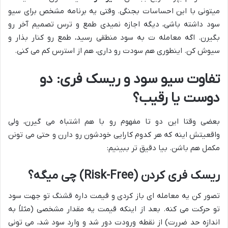
میتونی با این احساسات بجنگی. وقتی یه برنامه مشخص برای سیو
سود داشته باشی، دیگه اجازه نمیدی طمع و ترس تصمیم آخر رو
بگیرن. اگه معامله ت به سود منطقی رسید، طمع رو کنار بذار و
سیوش کن. اینطوری هم سودت رو داری، هم از استرس کم می کنی.
تفاوت سیو سود و ریسک فری: دو
دوست یا رقیب؟
بعضی وقتا این دو تا مفهوم رو با هم اشتباه می گیرن، ولی
واقعیتش اینه که هر کدوم کارایی خودشون رو دارن و حتی می تونن
مکمل هم باشن. بیا دقیق تر ببینیم:
ریسک فری کردن (Risk-Free) چی میگه؟
تصور کن یه معامله ای باز کردی و قیمت داره قشنگ تو جهت سود
تو حرکت می کنه. بعد از اینکه قیمت یه مقدار مشخصی (مثلاً به
اندازه حد ضررت) از نقطه ورودت دور شد و وارد سود شد، می تونی