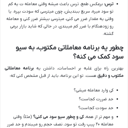
ترس:
برعکس طمع، ترس باعث میشه وقتی معامله ت یه کم
تو سود میره، سریع ببندیش، چون میترسی که سودت بپره. یا
وقتی یه مقدار ضرر می کنی، میترسی بیشتر ضرر کنی و معامله
رو زودهنگام با ضرر کم میبندی، در حالی که شاید بازار برمی
گشته.
چطور یه برنامه معاملاتی مکتوب، به سیو
سود کمک می کنه؟
بهترین راه برای غلبه بر احساسات، داشتن یه
برنامه معاملاتی
مکتوب و دقیق
هست. تو این برنامه، باید از قبل مشخص کنی که:
کی وارد معامله میشی؟
حد ضررت کجاست؟
حد سودت کجاست؟
و مهم تر از همه،
کی و چطور سیو سود می کنی؟
(مثلاً: وقتی
معامله ۲۰ پیپ رفت تو سود، نصف حجم رو میبندم و حد ضرر