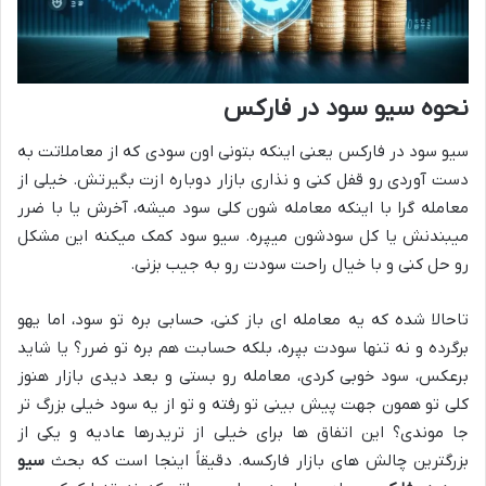
نحوه سیو سود در فارکس
سیو سود در فارکس یعنی اینکه بتونی اون سودی که از معاملاتت به
دست آوردی رو قفل کنی و نذاری بازار دوباره ازت بگیرتش. خیلی از
معامله گرا با اینکه معامله شون کلی سود میشه، آخرش یا با ضرر
میبندنش یا کل سودشون میپره. سیو سود کمک میکنه این مشکل
رو حل کنی و با خیال راحت سودت رو به جیب بزنی.
تاحالا شده که یه معامله ای باز کنی، حسابی بره تو سود، اما یهو
برگرده و نه تنها سودت بپره، بلکه حسابت هم بره تو ضرر؟ یا شاید
برعکس، سود خوبی کردی، معامله رو بستی و بعد دیدی بازار هنوز
کلی تو همون جهت پیش بینی تو رفته و تو از یه سود خیلی بزرگ تر
جا موندی؟ این اتفاق ها برای خیلی از تریدرها عادیه و یکی از
بزرگترین چالش های بازار فارکسه. دقیقاً اینجا است که بحث
سیو