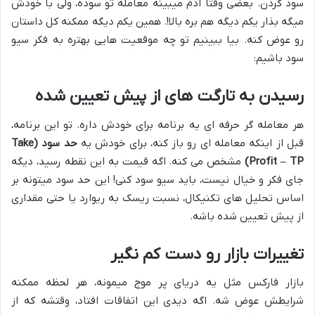
سود کردن. بعضی وقتا آدم میبینه معامله تو سوده، ولی با خودش
میگه بذار یکم دیگه هم بره بالا!. همین یکم دیگه ممکنه کل داستان
رو عوض کنه. بیا ببینیم تو چه موقعیت هایی بهتره به فکر سیو
سود باشیم:
رسیدن به تارگت های از پیش تعیین شده
هر معامله گر حرفه ای یه برنامه برای خودش داره. تو این برنامه،
قبل از اینکه معامله ای رو باز کنه، برای خودش یه
حد سود (Take
Profit – TP)
مشخص می کنه. اگه قیمت به این نقطه رسید، دیگه
جای فکر و خیال نیست، باید سیو سود کنی! این حد سود میتونه بر
اساس تحلیل های تکنیکال، نسبت ریسک به ریوارد یا حتی مقداری
از پیش تعیین شده باشه.
تغییرات بازار رو دست کم نگیر
بازار فارکس مثل یه دریای پر موج میمونه، هر لحظه ممکنه
شرایطش عوض شه. اگه دیدی این اتفاقات افتاد، وقتشه که از