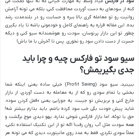
سود در فارکس
میاد وسط. یه مهارت حیاتی که نه تنها کمکت می
کنه از سودهای به دست آوردت محافظت کنی، بلکه می تونه آرامش
روانیت رو تو معامله گری بالا ببره و حسابت رو در بلندمدت رشد
بده. این مقاله قراره یه راهنمای کامل و خودمونی باشه تا یاد بگیری
چطور تو این بازار پرنوسان، سودت رو هوشمندانه سیو کنی و دیگه
حسرت از دست دادن سود رو نخوری. پس تا آخرش با ما باش!
سیو سود تو فارکس چیه و چرا باید
جدی بگیریمش؟
ببینید، سیو سود (Profit Saving) خیلی ساده یعنی اینکه شما
بخشی یا تمام سودی رو که از یه معامله به دست آوردی، از بازار
خارج کنی و بریزیش تو جیبت. یه جورایی یعنی «قفل کردن سود».
شاید پیش خودت بگی خب سود کرده باشم، باید بذارم بیشتر شه!
حق با توئه، اما بازار فارکس شوخی نداره، یهو دیدی موج برگشت و
همه سودت مثل آب روان رفت! اگه تو از این تکنیک استفاده نکنی،
عملاً سودی نکردی، فقط یه عدد روی مانیتورت دیدی که می تونه هر