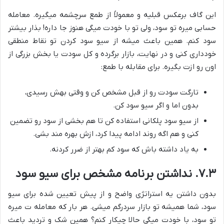
این گاف برعکس قبلیه و معمولاً از طمع سرچشمه میگیره. معامله
حسابی میره تو سود، ولی تو با خودت میگی هنوز جا داره! بذار بیشتر
سود کنم. همین باعث میشه از سیو سود کردن تو نقاط منطقی
خودداری کنی و در نهایت، بازار برگرده و کل سودت یا بخش بزرگی از
اون رو ازت بگیره. برای مقابله با طمع:
تارگت سودت رو از قبل مشخص کن و وقتی بهش رسیدی،
بدون اما و اگر سیو سود کن.
از سیو سود پلکانی استفاده کن تا هم بخشی از سود رو تضمین
کنی و هم اگه روند ادامه پیدا کرد، ازش بهره مند بشی.
به یاد داشته باش که سود کم بهتر از ضرر کردنه.
۷.۳. نداشتن برنامه مشخص برای سیو سود
بدون داشتن یه استراتژی واضح و از پیش تعیین شده برای سیو
سود، شما همیشه تو بازار سردرگم میشی. هر بار که معامله ت میره
تو سود، با خودت میگی حالا چیکار کنم؟ همین شک و تردید باعث