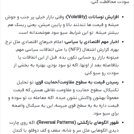
سودت محافظت کنی:
افزایش نوسانات (Volatility):
وقتی بازار خیلی پر جنب و جوش
میشه و قیمت ها تندتند بالا و پایین میشن، یعنی ریسک هم
بیشتر میشه. تو این شرایط، سیو سود هوشمندانه است.
اخبار مهم اقتصادی یا سیاسی:
اعلام خبرهای اقتصادی مثل نرخ
بهره، گزارش اشتغال (NFP) یا حتی اتفاقات سیاسی مهم،
میتونه بازار رو حسابی تکون بده. قبل از این اتفاقات یا
بلافاصله بعد از اونها، اگه تو سود بودی، بهتره یه بخشی از
سودت رو سیو کنی.
رسیدن قیمت به سطوح مقاومت/حمایت قوی:
تو تحلیل
تکنیکال، سطوح حمایت و مقاومت نقاطی هستن که قیمت
معمولاً بهشون واکنش نشون میده. اگه معامله ت تو سوده و
قیمت داره به یه سطح قوی میرسه، این یه سیگنال واضحه
برای سیو سود.
ظهور الگوهای بازگشتی (Reversal Patterns):
اگه روی چارت
دیدی الگوهایی مثل سر و شانه، سقف و کف دوقلو، یا کندل