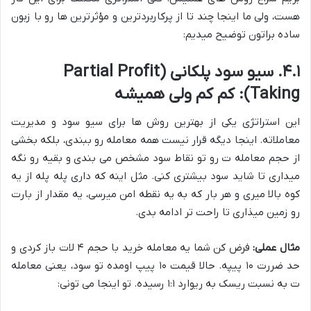
هست، ولی ما اینجا چند تا از پرکاربردترین و مؤثرترین ها رو با زبون
ساده براتون توضیح میدیم:
۴.۱. سیو سود پلکانی (Partial Profit
Taking): کم کم ولی همیشه
این استراتژی یکی از بهترین روش ها برای سیو سود و مدیریت
معاملاته. اینجا دیگه قرار نیست همه معامله رو ببندی، بلکه بخشی
از حجم معامله ت رو تو نقاط سود مشخص می بندی و بقیه رو نگه
میداری تا شاید سود بیشتری کنی. مثل اینه که داری پله پله از یه
کوه بالا میری و هر بار که به یه نقطه امن میرسی، یه مقدار از بارت
رو زمین میذاری تا راحت تر ادامه بدی.
مثال عملی:
فرض کن شما یه معامله خرید با حجم ۴ لات باز کردی و
حد ضررت ۱۰ پیپه. حالا قیمت ۱۰ پیپ اومده تو سود، یعنی معامله
ت به نسبت ریسک به ریوارد ۱:۱ رسیده. تو اینجا می تونی: