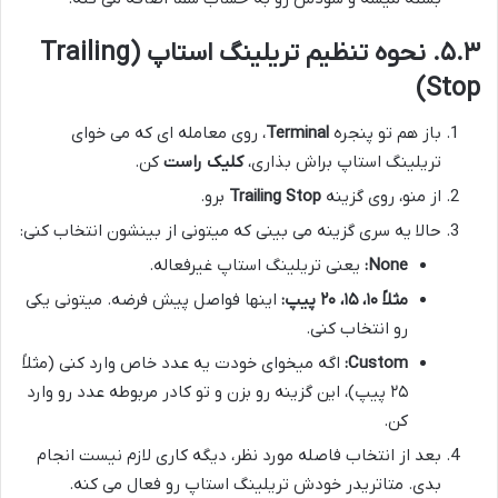
۵.۳. نحوه تنظیم تریلینگ استاپ (Trailing
Stop)
باز هم تو پنجره
Terminal
، روی معامله ای که می خوای
تریلینگ استاپ براش بذاری،
کلیک راست
کن.
از منو، روی گزینه
Trailing Stop
برو.
حالا یه سری گزینه می بینی که میتونی از بینشون انتخاب کنی:
None:
یعنی تریلینگ استاپ غیرفعاله.
مثلاً ۱۰، ۱۵، ۲۰ پیپ:
اینها فواصل پیش فرضه. میتونی یکی
رو انتخاب کنی.
Custom:
اگه میخوای خودت یه عدد خاص وارد کنی (مثلاً
۲۵ پیپ)، این گزینه رو بزن و تو کادر مربوطه عدد رو وارد
کن.
بعد از انتخاب فاصله مورد نظر، دیگه کاری لازم نیست انجام
بدی. متاتریدر خودش تریلینگ استاپ رو فعال می کنه.