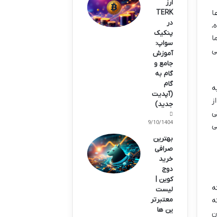
ارز
TERK
ا
در
ده،
پنکیک
ا
سواپ:
ی
آموزش
جامع و
گام به
گام
ه
(آپدیت
ز
جدید)
ی
09/10/1404
ی
بهترین
صرافی
خرید
دوج
کوین |
ه
لیست
معتبرتر
ه
ین ها
ن