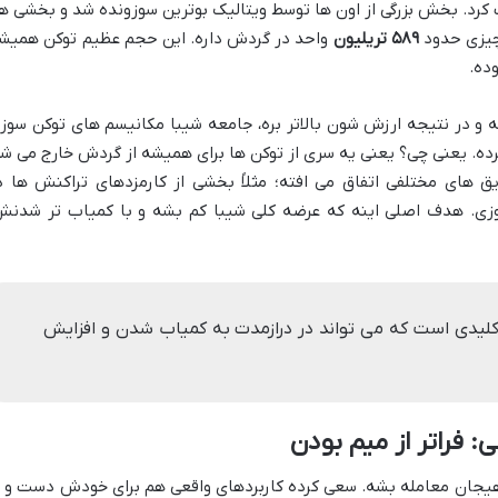
ون (۱۰ به توان ۱۵) توکن SHIB ضرب کرد. بخش بزرگی از اون ها توسط ویتالیک بوترین سوزونده شد و بخشی 
 چیزی حدود
۵۸۹ تریلیون
واحد در گردش داره. این حجم عظیم توکن همیش
ده.
شه و در نتیجه ارزش شون بالاتر بره، جامعه شیبا مکانیسم های توکن سوز
 راه اندازی کرده. یعنی چی؟ یعنی یه سری از توکن ها برای همیشه از گردش خارج می ش
ق های مختلفی اتفاق می افته؛ مثلاً بخشی از کارمزدهای تراکنش ها د
زی. هدف اصلی اینه که عرضه کلی شیبا کم بشه و با کمیاب تر شدنش
کلیدی است که می تواند در درازمدت به کمیاب شدن و افزایش
ی: فراتر از میم بودن
هیجان معامله بشه. سعی کرده کاربردهای واقعی هم برای خودش دست و پ