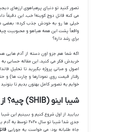
تصور کنید تو دنیای پرهیاهوی ارزهای دیجیتا
خیلی ها رو به خودش جذب کرده؛ بعضی ها 
واقعاً پشت این همه هیاهو و محبوبیت چیه؟ 
برای رشد داره؟
اگه شما هم جزو اون دسته از آدم هایی هستی
خریدش فکر می کنید، این مقاله حسابی به در
اصول و مبانی پروژه بگیرید تا تحلیل فاند
رفتار قیمت روی نمودارها و چارت ها) و ح
خوایم یه تصویر کامل بهتون بدیم تا بتونید 
شیبا اینو (SHIB) چیه؟ از کجا اومده و دنبال چیه؟
بیایید از اول شروع کنیم و ببینیم این شیبا
جدی شد! شیبا تو سال ۲۰۲۰ توسط یه آدم یا گروهی با اسم مستعار
جاه طلبانه بود: می خواست یه جورایی
قات