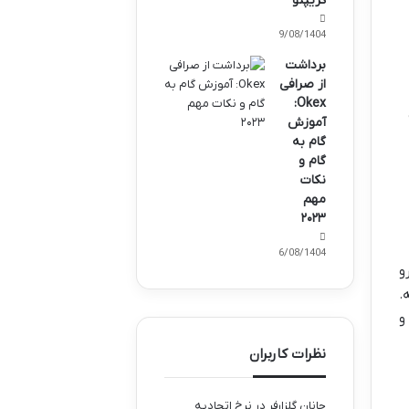
کریپتو
09/08/1404
برداشت
از صرافی
Okex:
آموزش
گام به
گام و
نکات
مهم
۲۰۲۳
06/08/1404
و
.
و
نظرات کاربران
جانان گلزارفر
در
نرخ اتحادیه