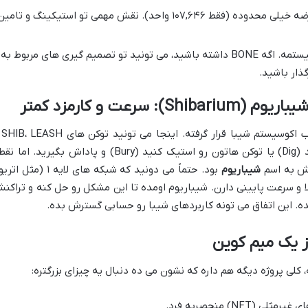
این یکی یه توکن با عرضه خیلی محدوده (فقط ۱۰۷,۶۴۶ واحد). نقش مهمی تو استیکینگ و تامی
توکن حاکمیتی این اکوسیستمه. اگه BONE داشته باشید، می تونید تو تصمیم گیری های مربوط به
گذار باشید.
یه صرافی غیرم
BONE رو مبادله کنید، نقدینگی تامین کنید (Dig) یا توکن هاتون رو استیک کنید (Bury) و پاداش بگیرید. ام
شیباریوم
بود. حتماً می دونید که شبکه های لایه ۱ (مثل 
الا و سرعت پایینی دارن. شیباریوم اومده تا این مشکل رو حل کنه و تراکن
 بده. این اتفاق می تونه کاربردهای شیبا رو حسابی گسترش بده.
از یک میم کوین
 کلی پروژه دیگه هم داره که نشون می ده دنبال یه چیزای بزرگتره:
(NFT) منحصربه فرد.