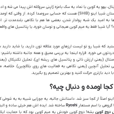
ل، یهو یه کوین با نماد یه سگ بامزه ژاپنی سروکله اش پیدا می شه و ادع
می کنه قاتل دوج کوینه! خب، این دقیقاً داستان شیبا اینو (SHIB) هست که حسابی سروصدا کرده. از وقتی که اوم
به امید یک شبه پولدار شدن، بعضی ها هم با نگاهی بلندمدت تر. ام
آیا شیبا فقط یه میم کوین هیجانی و نوسان خوره، یا پتانسیل های واقع
د که شیبا رو تو لیست ارزهای مورد علاقه تون دارید، یا شاید دارید ب
دتون می خوره. قراره اینجا یه بررسی عمیق و همه جانبه داشته باشیم؛ ا
امنتال (یعنی ارزش ذاتی و پتانسیل های ریشه ای)، تحلیل تکنیکال (یعن
تی تحلیل آنچین (یعنی نگاهی به فعالیت های روی بلاکچین). خلاصه، م
با دید بازتری حرکت کنید و بهترین تصمیم رو بگیرید.
 اینو اصلاً از کجا سبز شد. داستانش جالبه، یه جورایی شبیه به یه شوخی ک
Ryoshi
ساخته شد. ایده اش هم خیلی ساده و البت
ل دوج کوین
بشه! دوج کوین خودش یه میم کوین بود که با حمایت ایلا