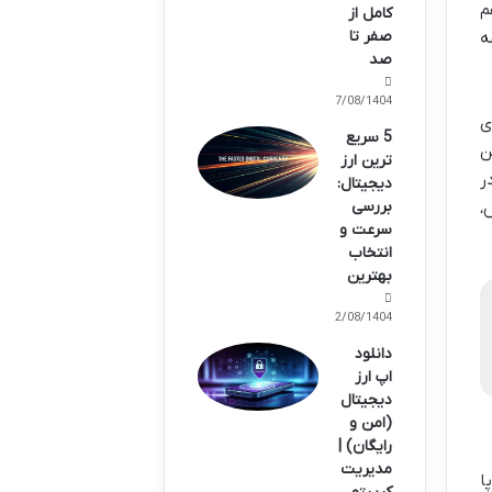
هم
کامل از
صفر تا
ه
صد
17/08/1404
ی
5 سریع
ن
ترین ارز
ر
دیجیتال:
بررسی
،
سرعت و
انتخاب
بهترین
12/08/1404
دانلود
اپ ارز
دیجیتال
(امن و
رایگان) |
مدیریت
ا