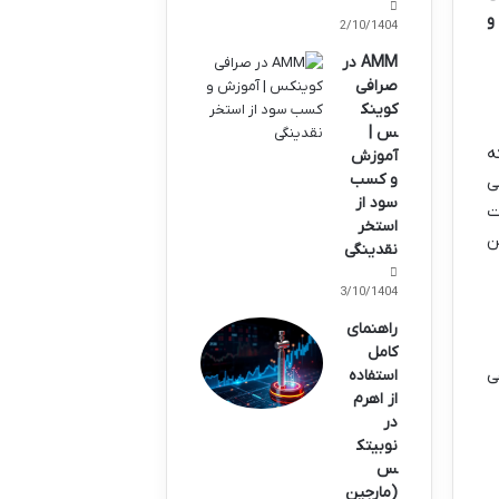
و
12/10/1404
AMM در
صرافی
کوینک
س |
می کنه. یعنی چی؟ یعنی توسعه دهنده ها (بعد از Ryoshi که
آموزش
و کسب
ی
سود از
ت
استخر
ن
نقدینگی
13/10/1404
راهنمای
کامل
هی
استفاده
از اهرم
در
نوبیتک
س
(مارجین