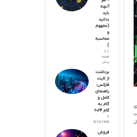
– هر
آنچه
باید
بدانید
(مفهوم
و
محاسبه
)
2
هفته
پیش
برداشت
از لایت
فارکس:
راهنمای
کامل و
گام به
های
گام ۲۰۲۴
ت
ل
08/10/1404
فروش