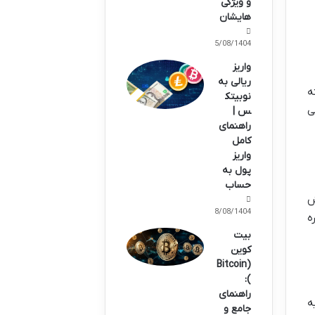
و ویژگی
هایشان
25/08/1404
واریز
ریالی به
ه
نوبیتک
ی
س |
راهنمای
کامل
واریز
پول به
حساب
ش
18/08/1404
ه
بیت
کوین
(Bitcoin
):
راهنمای
د خیلی زیاد توکن های شیباست! در ابتدا، Ryoshi یه
جامع و