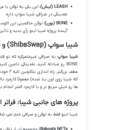
LEASH (لیش):
نقدینگی در صرافی شیبا سواپ داره.
BONE (بون):
آینده پروژه شیبا اینو رأی بدید و تاثیر
شیبا سواپ (ShibaSwap) و شیباریوم (Shibarium): سرعت و کارمزد کمتر
شیبا سواپ
عطف بزرگتر، راه اندازی بلاکچین لایه ۲ خودش به اسم
که شیبا روی اون بنا شده) معمولاً کارمزد ب
ها رو خیلی سریع تر و با کارمزد کمتر انجام
پروژه های جانبی شیبا: فراتر 
شیبا اینو فقط به توکن و صرافی ختم نمی شه،
Shiboshi NFTs:
مجموعه ای از توکن های غیرمثلی 