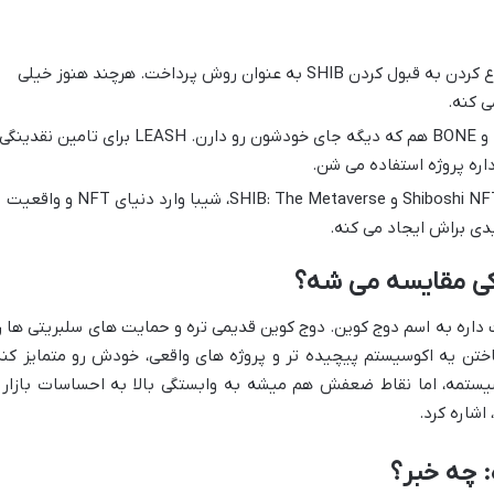
بعضی از کسب وکارها شروع کردن به قبول کردن SHIB به عنوان روش پرداخت. هرچند هنوز خیلی
ی کنه.
توکن های LEASH و BONE هم که دیگه جای خودشون رو دارن. LEASH برای تامین نقدینگی
با پروژه هایی مثل Shiboshi NFTs و SHIB: The Metaverse، شیبا وارد دنیای NFT و واقعیت
دی براش ایجاد می کنه.
ا کی مقایسه می شه؟
 داره به اسم دوج کوین. دوج کوین قدیمی تره و حمایت های سلبریتی ها ر
تن یه اکوسیستم پیچیده تر و پروژه های واقعی، خودش رو متمایز کنه
ستمه، اما نقاط ضعفش هم میشه به وابستگی بالا به احساسات بازار 
شاره کرد.
: چه خبر؟