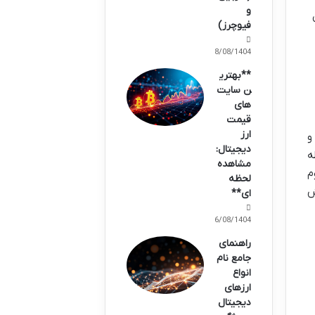
و
ن
فیوچرز)
28/08/1404
**بهتری
ن سایت
های
قیمت
ارز
تمرکزه که تو قلب اکوسیستم شیبا قرار گرفته. اینجا می تونید توکن های SHIB، LEASH و
دیجیتال:
ا نقطه
مشاهده
اتریوم
لحظه
ش
ای**
26/08/1404
راهنمای
جامع نام
انواع
ارزهای
دیجیتال