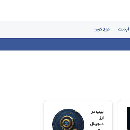
آپدیت
دوج کوین
پیپ در
ارز
دیجیتال