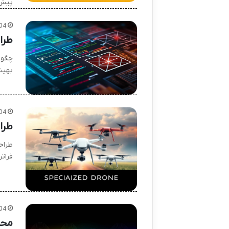
پیش ر
04
طرا
چگون
بهین
04
طرا
طراح
فرات
04