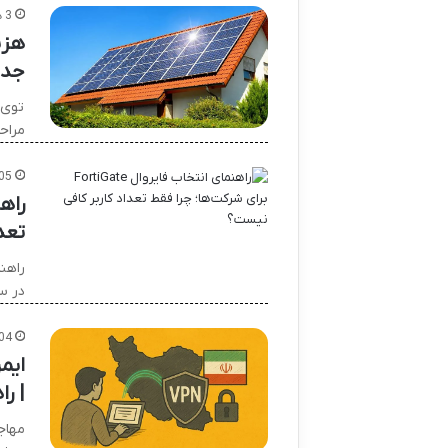
3 هفته پیش
هزی
جدو
توی 
مراح
05
تعد
در س
04
ایم
| را
مهاج