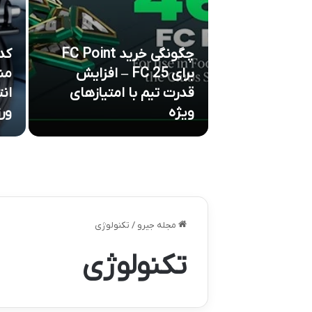
چگونگی خرید FC Point
کد
برای FC 25 – افزایش
من
 ادمینی شبکه
قدرت تیم با امتیازهای
ان
ی
ویژه
ور
مجله جیرو
/
تکنولوژی
تکنولوژی