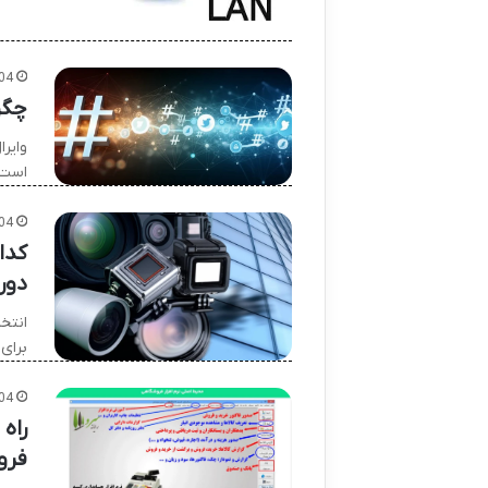
04
چگو
وایر
است.
04
کدا
دور
انتخا
برای
04
راه
فرو