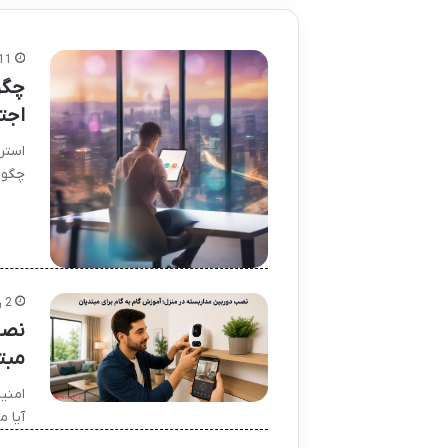
11 ساعت پی
چگو
اجت
استر
چگون
2 روز پیش
نصب
مبت
امنی
آیا 