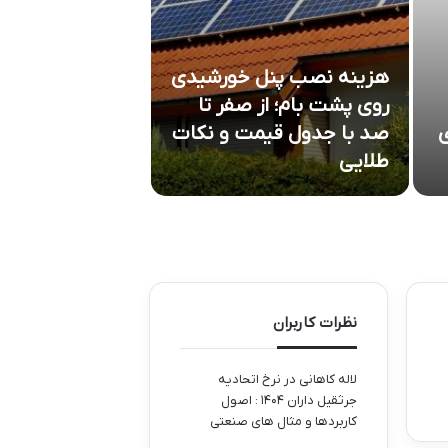
هزینه نصب پنل خورشیدی
روی پشت بام؛ از صفر تا
خدمات پرینت س
ی
صد با جدول قیمت و نکات
ابزار قدرتمند م
طلایی
معماران
نظرات کاربران
لاله کاهانی
در
نرخ اتحادیه
جرثقیل داران ۱۴۰۴ : اصول
کاربردها و مثال های صنعتی