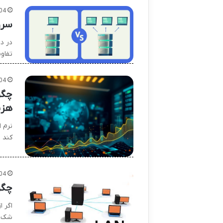
04
سرو
در دن
تفاو
04
هزی
کند ت
04
چگو
اگر 
شک م