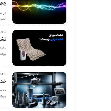
۰۲۵
استر
3 هفته پیش
تشک
تشک 
بیما
04
خدم
خدما
پیچی