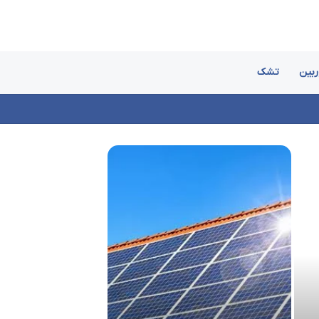
ربین
تشک