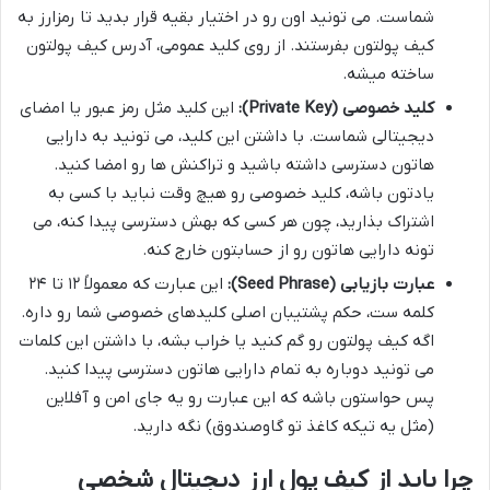
شماست. می تونید اون رو در اختیار بقیه قرار بدید تا رمزارز به
کیف پولتون بفرستند. از روی کلید عمومی، آدرس کیف پولتون
ساخته میشه.
کلید خصوصی (Private Key):
این کلید مثل رمز عبور یا امضای
دیجیتالی شماست. با داشتن این کلید، می تونید به دارایی
هاتون دسترسی داشته باشید و تراکنش ها رو امضا کنید.
یادتون باشه، کلید خصوصی رو هیچ وقت نباید با کسی به
اشتراک بذارید، چون هر کسی که بهش دسترسی پیدا کنه، می
تونه دارایی هاتون رو از حسابتون خارج کنه.
عبارت بازیابی (Seed Phrase):
این عبارت که معمولاً ۱۲ تا ۲۴
کلمه ست، حکم پشتیبان اصلی کلیدهای خصوصی شما رو داره.
اگه کیف پولتون رو گم کنید یا خراب بشه، با داشتن این کلمات
می تونید دوباره به تمام دارایی هاتون دسترسی پیدا کنید.
پس حواستون باشه که این عبارت رو یه جای امن و آفلاین
(مثل یه تیکه کاغذ تو گاوصندوق) نگه دارید.
چرا باید از کیف پول ارز دیجیتال شخصی