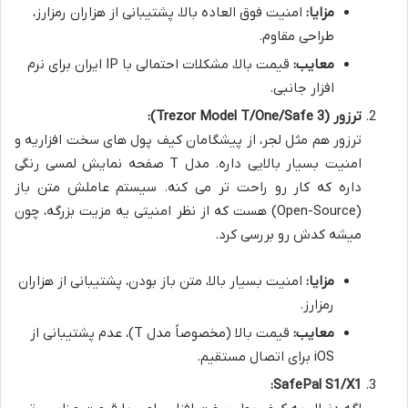
مزایا:
امنیت فوق العاده بالا، پشتیبانی از هزاران رمزارز،
طراحی مقاوم.
معایب:
قیمت بالا، مشکلات احتمالی با IP ایران برای نرم
افزار جانبی.
ترزور (Trezor Model T/One/Safe 3):
ترزور هم مثل لجر، از پیشگامان کیف پول های سخت افزاریه و
امنیت بسیار بالایی داره. مدل T صفحه نمایش لمسی رنگی
داره که کار رو راحت تر می کنه. سیستم عاملش متن باز
(Open-Source) هست که از نظر امنیتی یه مزیت بزرگه، چون
میشه کدش رو بررسی کرد.
مزایا:
امنیت بسیار بالا، متن باز بودن، پشتیبانی از هزاران
رمزارز.
معایب:
قیمت بالا (مخصوصاً مدل T)، عدم پشتیبانی از
iOS برای اتصال مستقیم.
SafePal S1/X1: