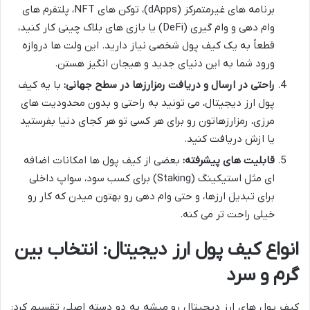
برنامه های غیرمتمرکز (dApps)، توکن های NFT، پلتفرم های
وام دهی و وام گیری (DeFi) یا بازی های بلاک چینی کار کنید،
قطعاً به یک کیف پول شخصی نیاز دارید. این ولت ها دروازه
ورود شما به این دنیای جدید و هیجان انگیز هستن.
راحتی در ارسال و دریافت رمزارزها در سطح جهانی:
با یه کیف
پول ارز دیجیتال، می تونید به راحتی و بدون محدودیت های
مرزی، رمزارزهاتون رو برای هر کسی تو هر کجای دنیا بفرستید
یا ازش دریافت کنید.
قابلیت های پیشرفته:
بعضی از کیف پول ها امکانات اضافه
ای مثل استیکینگ (Staking) برای کسب سود، سواپ داخلی
برای تبدیل ارزها، و حتی وام دهی رو بهتون میدن که کار رو
خیلی راحت تر می کنه.
انواع کیف پول ارز دیجیتال: انتخاب بین
گرم و سرد
کیف پول های ارز دیجیتال رو میشه به دو دسته اصلی تقسیم کرد: