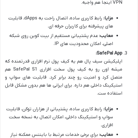
VPN اینجا هم واجبه.
مزایا:
رابط کاربری ساده، اتصال راحت به dApps، قابلیت
های پیشرفته برای کاربران حرفه ای.
معایب:
عدم پشتیبانی مستقیم از بیت کوین روی شبکه
اصلی، امکان محدودیت های IP.
SafePal App:
اپلیکیشن سیف پال هم یه کیف پول نرم افزاری قدرتمنده که
میشه اون رو به کیف پول سخت افزاری SafePal S1 هم
متصل کرد و امنیت رو چند برابر کرد. قابلیت های سواپ و
استیکینگ داخلی هم داره. برای ایرانی ها هم بدون مشکل قابل
استفاده ست.
مزایا:
رابط کاربری ساده، پشتیبانی از هزاران توکن، قابلیت
سواپ و استیکینگ داخلی، امکان اتصال به نسخه سخت
افزاری.
معایب:
برای برخی خدمات مرتبط با بایننس ممکنه نیاز