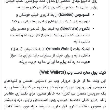
روی کامپیوترهای شخصی (ویندوز، مک، لینوکس) نصب میشن.
برای کسایی که بیشتر با کامپیوتر کار می کنن مناسبه.
اکسودوس (Exodus):
رابط کاربری خیلی خوشگل و
کاربرپسندی داره و از ارزهای زیادی پشتیبانی می کنه.
الکتروم (Electrum):
یه کیف پول قدیمی و معتبر برای
بیت کوین که خیلی سبک و سریع کار می کنه و امنیت
بالایی داره.
اتمیک ولت (Atomic Wallet):
قابلیت سواپ (تبادل)
داخلی داره و برای خیلی از عملیات پایه نیازی به احراز
هویت نداره که برای ما ایرانی ها یه مزیت بزرگه.
کیف پول های تحت وب (Web Wallets)
این ولت ها از طریق مرورگر وب در دسترس هستن و کلیدهای
خصوصی تون رو روی سرورهای خودشون ذخیره می کنن (یا شما رو به
یک سرویس متصل می کنن). به خاطر همین، برای نگهداری مقادیر
زیاد رمزارز خیلی توصیه نمیشن، چون امنیتشون پایین تره و بیشتر
در معرض حملات هکری قرار دارن. همیشه حواستون باشه که از