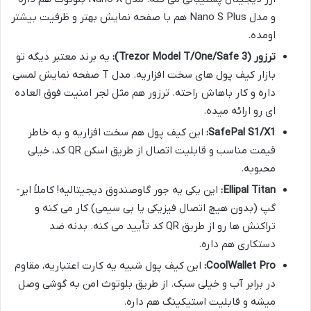
و مدل Nano S Plus هم با صفحه نمایش بهتر و ظرفیت بیشتر
اومده.
ترزور (Trezor Model T/One/Safe 3):
یه برند معتبر دیگه تو
بازار کیف پول های سخت افزاریه. مدل T صفحه نمایش لمسی
داره و کار باهاش راحته. ترزور هم مثل لجر امنیت فوق العاده
ای رو ارائه میده.
SafePal S1/X1:
این کیف پول هم سخت افزاریه و به خاطر
قیمت مناسب و قابلیت اتصال از طریق اسکن QR کد، خیلی
محبوبه.
Ellipal Titan:
این یکی یه جور گاوصندوق دیجیتالیه! کاملاً ایر-
گپ (بدون هیچ اتصال فیزیکی یا بی سیمی) کار می کنه و
تراکنش ها رو از طریق QR کد تأیید می کنه. بدنه ضد
دستکاری هم داره.
CoolWallet Pro:
این کیف پول شبیه یه کارت اعتباریه، مقاوم
در برابر آب و خیلی سبک. از طریق بلوتوث امن به گوشی وصل
میشه و قابلیت استیکینگ هم داره.