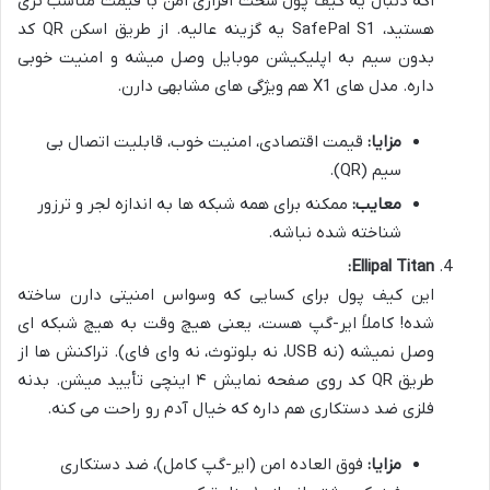
اگه دنبال یه کیف پول سخت افزاری امن با قیمت مناسب تری
هستید، SafePal S1 یه گزینه عالیه. از طریق اسکن QR کد
بدون سیم به اپلیکیشن موبایل وصل میشه و امنیت خوبی
داره. مدل های X1 هم ویژگی های مشابهی دارن.
مزایا:
قیمت اقتصادی، امنیت خوب، قابلیت اتصال بی
سیم (QR).
معایب:
ممکنه برای همه شبکه ها به اندازه لجر و ترزور
شناخته شده نباشه.
Ellipal Titan:
این کیف پول برای کسایی که وسواس امنیتی دارن ساخته
شده! کاملاً ایر-گپ هست، یعنی هیچ وقت به هیچ شبکه ای
وصل نمیشه (نه USB، نه بلوتوث، نه وای فای). تراکنش ها از
طریق QR کد روی صفحه نمایش ۴ اینچی تأیید میشن. بدنه
فلزی ضد دستکاری هم داره که خیال آدم رو راحت می کنه.
مزایا:
فوق العاده امن (ایر-گپ کامل)، ضد دستکاری