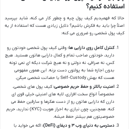
استفاده کنیم؟
حالا که فهمیدیم کیف پول چیه و چطور کار می کنه، شاید بپرسید
اصلاً چرا باید به فکرش باشیم؟ دلایل زیادی هست که استفاده از یه
کیف پول شخصی رو ضروری می کنه:
کنترل کامل روی دارایی ها:
وقتی کیف پول شخصی خودتون رو
دارید، خودتون صاحب تمام و کمال دارایی هاتون هستید. هیچ
کس، نه صرافی، نه دولتی و نه هیچ شرکت دیگه ای نمی تونه
بدون اجازه شما به پولتون دست بزنه. این همون مفهومی
هست که بهش Self-Custody یا حضانت شخصی میگن.
امنیت بالاتر و حفظ حریم خصوصی:
کیف پول های شخصی،
مخصوصاً انواع سخت افزاری، لایه های امنیتی خیلی قوی ای
دارن که دارایی هاتون رو از دست هکرها و سارقین حفظ می
کنه. همچنین، چون نیازی به احراز هویت (KYC) ندارید، حریم
خصوصیتون هم بیشتر حفظ میشه.
دسترسی به دنیای وب ۳ و دیفای (DeFi):
اگه می خواید با