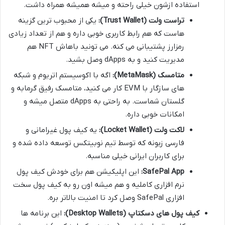
استفاده ازشون خیلی راحته و میشه همیشه همراه داشت.
تراست ولت (Trust Wallet):
یکی از محبوب ترین گزینه
هاست که هم رابط کاربری خوبی داره و هم از تعداد زیادی
رمزارز پشتیبانی می کنه. می تونید باهاش NFT هم
مدیریت کنید و به dApps وصل بشید.
متامسک (MetaMask):
اگه با اکوسیستم اتریوم و شبکه
های سازگار با EVM کار می کنید، متامسک رفیق گرمابه و
گلستان شماست. به راحتی به dApps متصل میشه و
امکانات خوبی داره.
لاکت ولت (Locket Wallet):
یه کیف پول غیرامانی و
فارسی زبونه که توسط تیم نوبیتکس توسعه داده شده و
برای کاربران ایرانی خیلی مناسبه.
SafePal App:
این اپلیکیشن هم برای خودش کیف پول
نرم افزاری کاملیه و هم میشه اون رو به کیف پول سخت
افزاری SafePal وصل کرد تا امنیت بالاتر بره.
کیف پول های دسکتاپ (Desktop Wallets):
این برنامه ها