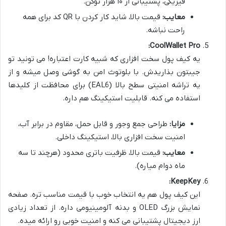
فیزیکی، پشتیبانی از ۱۰ هزار توکن.
معایب:
قیمت بالا، شاید کار کردن با QR کد برای همه
راحت نباشه.
CoolWallet Pro:
یه کیف پول سخت افزاری که شبیه کارت اعتباره! می تونید تو
جیبتون بذاریدش. با بلوتوث امن به گوشی وصل میشه و از
یه تراشه امنیتی سطح بالا (EAL6) برای محافظت از کلیدها
استفاده می کنه. قابلیت استیکینگ هم داره.
مزایا:
طراحی جمع وجور و قابل حمل، مقاوم در برابر آب،
امنیت سخت افزاری بالا، استیکینگ داخلی.
معایب:
قیمت بالا، ظرفیت باتری محدود (هرچند تا سه
ماه دوام میاره).
KeepKey:
این کیف پول هم یه انتخاب خوب با قیمت مناسب تره. صفحه
نمایش بزرگ OLED و بدنه آلومینیومی داره. از تعداد زیادی
ارز دیجیتال پشتیبانی می کنه و امنیت خوبی رو ارائه میده.