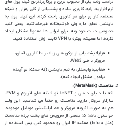
تراست ولت یکی از محبوب ترین و پرکاربردترین کیف پول های
نرم افزاریه. رابط کاربری ساده و پشتیبانی از کلی رمزارز و شبکه
مختلف، کار رو برای هر کاربری راحت کرده. این کیف پول به
بایننس تعلق داره ولی خوشبختانه غیرحضانتیه، یعنی کلید
خصوصی دست خودتونه. برای ایرانی ها معمولاً مشکلی ایجاد
نکرده، اما همیشه بهتره با VPN ثابت ازش استفاده کنید.
مزایا:
پشتیبانی از توکن های زیاد، رابط کاربری آسان،
مرورگر داخلی Web3.
معایب:
وابستگی به تیم بایننس (که ممکنه تو آینده
برامون مشکل ایجاد کنه).
متامسک (MetaMask):
اگه با دنیای دیفای و NFTها تو شبکه های اتریوم و EVM-
سازگار سروکار دارید، متامسک رو حتماً می شناسید. این ولت
هم به صورت افزونه مرورگر و هم اپلیکیشن موبایل موجوده.
حواستون باشه که بعضی از سرویس های پشت پرده متامسک
(مثل Infura) ممکنه IP ایران رو محدود کنن، پس استفاده از