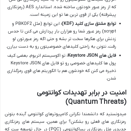
که از رمز عبور خودتون ساخته شده. استاندارد AES (رمزنگاری
پیشرفته) یکی از قوی ترین ها تو این زمینه است.
توابع مشتق سازی کلید (KDF):
این توابع (مثل PBKDF2 و
scrypt) رمز عبور شما رو هزاران بار پردازش می کنن تا حدس
زدنش برای هکرها سخت تر بشه و حتی اگه رمز عبورتون لو
رفت، نتونن به راحتی کلیدهای خصوصیتون رو به دست بیارن.
فایل های Keystore JSON:
تو اکوسیستم اتریوم، بعضی کیف
پول ها کلیدهای خصوصی رو تو فایل های Keystore JSON
ذخیره می کنن که خودشون هم با الگوریتم های قوی رمزگذاری
شدن.
امنیت در برابر تهدیدات کوانتومی
(Quantum Threats)
میدونستید که دانشمندا نگرانن کامپیوترهای کوانتومی آینده بتونن
رمزنگاری های فعلی رو بشکنن؟ برای همین، سیستم های رمزنگاری
جدیدی مثل رمزنگاری پساکوانتومی (PQC) در حال توسعه ست که