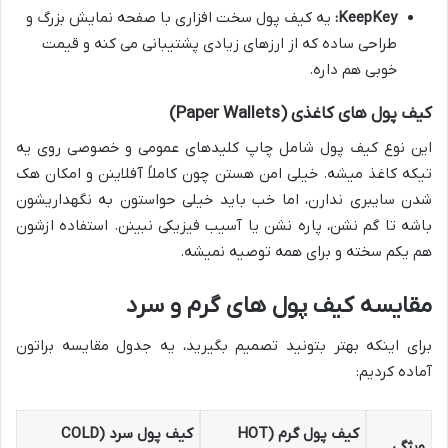
KeepKey:
یه کیف پول سخت افزاری با صفحه نمایش بزرگ و
طراحی ساده که از ارزهای زیادی پشتیبانی می کنه و قیمت
خوبی هم داره.
کیف پول های کاغذی (Paper Wallets)
این نوع کیف پول شامل چاپ کلیدهای عمومی و خصوصی روی یه
تیکه کاغذ میشه. خیلی امن هستن چون کاملاً آفلاینن و امکان هک
شدن سایبری ندارن، اما خب باید خیلی حواستون به نگهداریشون
باشه تا گم نشن، پاره نشن یا آسیب فیزیکی نبینن. استفاده ازشون
هم یکم سخته و برای همه توصیه نمیشه.
مقایسه کیف پول های گرم و سرد
برای اینکه بهتر بتونید تصمیم بگیرید، یه جدول مقایسه براتون
آماده کردیم:
کیف پول گرم (HOT
کیف پول سرد (COLD
ویژگی