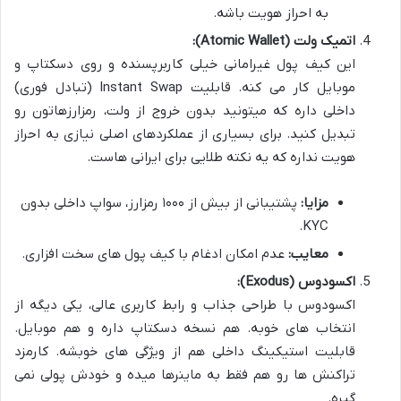
به احراز هویت باشه.
اتمیک ولت (Atomic Wallet):
این کیف پول غیرامانی خیلی کاربرپسنده و روی دسکتاپ و
موبایل کار می کنه. قابلیت Instant Swap (تبادل فوری)
داخلی داره که میتونید بدون خروج از ولت، رمزارزهاتون رو
تبدیل کنید. برای بسیاری از عملکردهای اصلی نیازی به احراز
هویت نداره که یه نکته طلایی برای ایرانی هاست.
مزایا:
پشتیبانی از بیش از ۱۰۰۰ رمزارز، سواپ داخلی بدون
KYC.
معایب:
عدم امکان ادغام با کیف پول های سخت افزاری.
اکسودوس (Exodus):
اکسودوس با طراحی جذاب و رابط کاربری عالی، یکی دیگه از
انتخاب های خوبه. هم نسخه دسکتاپ داره و هم موبایل.
قابلیت استیکینگ داخلی هم از ویژگی های خوبشه. کارمزد
تراکنش ها رو هم فقط به ماینرها میده و خودش پولی نمی
گیره.