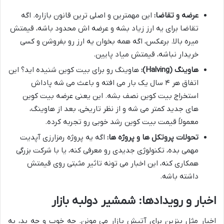
عرضه و تقاضا:
این مهمترین و اصلی ترین قانون بازاره. اگه
تقاضا برای یه ارز زیاد بشه و عرضه اش محدود باشه، قیمتش
میره بالا. برعکس، اگه همه بخوان یه ارز رو بفروشن و کسی
خریدار نباشه، قیمتش میاد پایین.
هاوینگ (Halving):
هاوینگ رو برای بیت کوین شنیده اید؟ این
اتفاق هر ۴ سال یک بار می افته و باعث می شه پاداش
استخراج بیت کوین نصف بشه. این یعنی عرضه بیت کوین
های جدید کمتر می شه و از نظر تاریخی، بعد از هاوینگ،
معمولاً قیمت بیت کوین رشد خوبی رو تجربه کرده.
تحولات پروتکل ها و پروژه ها:
اگه یه پروژه رمزارزی آپدیت
مهمی بده، تکنولوژی جدیدی رو معرفی کنه، یا با شرکت بزرگی
همکاری کنه، این اخبار می تونه تاثیر مثبتی روی قیمتش
داشته باشه.
اخبار و رویدادها: شمشیر دولبه بازار
اخبار مثل بنزین برای آتیش بازار می مونن. چه خوب و چه بد، به