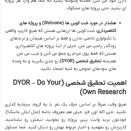
دارن سود می کنن، ممکنه وسوسه بشید که شما هم وارد هر پروژه
ای بشید، حتی پروژه های مشکوک:
هشدار در مورد شت کوین ها (Shitcoins) و پروژه های
کلاهبرداری:
شت کوین ها ارزهایی هستن که هیچ کاربرد واقعی
یا تکنولوژی خاصی ندارن و فقط بر اساس هیجان و ترندهای
زودگذر پامپ می شن. خیلی از اینا پروژه های کلاهبرداری
هستن که فقط پول مردم رو جمع می کنن و غیب می شن.
همیشه
تحقیق شخصی (DYOR)
رو جدی بگیرید و به وعده
های سودهای نجومی یه شبه اعتماد نکنید.
اهمیت تحقیق شخصی (DYOR – Do Your
Own Research)
هیچ وقت صرفاً بر اساس حرف یک نفر یا یه گروه، سرمایه گذاری
نکنید. حتی اگه اون فرد خیلی هم معروف باشه (مثل ایلان ماسک!).
خودتون برید وایت پیپر پروژه رو بخونید، تیمش رو بشناسید،
کاربردش رو بفهمید و اخبار مربوط بهش رو دنبال کنید. شما مسئول