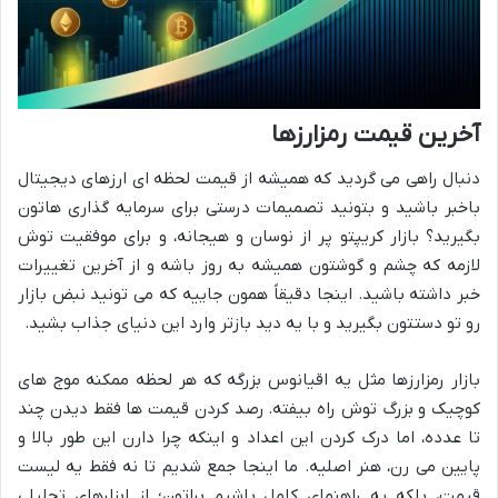
آخرین قیمت رمزارزها
دنبال راهی می گردید که همیشه از قیمت لحظه ای ارزهای دیجیتال
باخبر باشید و بتونید تصمیمات درستی برای سرمایه گذاری هاتون
بگیرید؟ بازار کریپتو پر از نوسان و هیجانه، و برای موفقیت توش
لازمه که چشم و گوشتون همیشه به روز باشه و از آخرین تغییرات
خبر داشته باشید. اینجا دقیقاً همون جاییه که می تونید نبض بازار
رو تو دستتون بگیرید و با یه دید بازتر وارد این دنیای جذاب بشید.
بازار رمزارزها مثل یه اقیانوس بزرگه که هر لحظه ممکنه موج های
کوچیک و بزرگ توش راه بیفته. رصد کردن قیمت ها فقط دیدن چند
تا عدده، اما درک کردن این اعداد و اینکه چرا دارن این طور بالا و
پایین می رن، هنر اصلیه. ما اینجا جمع شدیم تا نه فقط یه لیست
قیمت، بلکه یه راهنمای کامل باشیم براتون؛ از ابزارهای تحلیلی