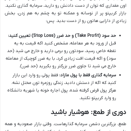
اون مقداری که توان از دست دادنش رو دارید، سرمایه گذاری نکنید.
بازار کریپتو پر از نوسانه و ممکنه تو یه چشم به هم زدن، بخش
زیادی از دارایی هاتون رو از دست بدید. پس:
حد سود (Take Profit) و حد ضرر (Stop Loss) تعیین کنید:
قبل از ورود به هر معامله، مشخص کنید اگه قیمت به یه
نقطه خاص رسید، سودتون رو برمی دارید و خارج می شید (حد
سود) و اگه قیمت افت زیادی کرد، با یه ضرر کوچیک از معامله
خارج می شید تا جلوی ضرر بزرگتر رو بگیرید (حد ضرر).
سرمایه گذاری فقط با پول مازاد:
فقط پولی رو وارد این بازار
کنید که اگه از دستش دادید، زندگی روزمره تون مختل نشه.
هرگز پول قرض گرفته شده، پول اجاره خونه یا شهریه دانشگاه
رو وارد کریپتو نکنید.
دوری از طمع: هوشیار باشید
طمع، بزرگترین دشمن سرمایه گذارهاست. وقتی بازار صعودیه و همه