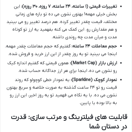
تغییرات قیمتی (۱ ساعته، ۲۴ ساعته، ۷ روزه، ۳۰ روزه):
این
بخش خیلی مهمه! بهتون نشون می ده تو بازه های زمانی
مختلف، قیمت چقدر تغییر کرده. هم درصد تغییر رو می بینید
و هم مقدارش رو. این کمک می کنه بفهمید یه ارز تو کوتاه
مدت و میان مدت چه روندی داشته.
حجم معاملات ۲۴ ساعته:
گفتیم که حجم معاملات چقدر مهمه.
اینجا می بینید تو یه روز چقدر از این ارز خرید و فروش شده.
ارزش بازار (Market Cap):
همون قیمتی که گفتیم اندازه کیک
رو نشون می ده، اینجا برای هر ارز جداگانه حساب شده.
نمودار کوچک (Sparkline):
یه نمودار خطی کوچولو که روند
قیمت رو تو ۲۴ ساعت گذشته به صورت خلاصه و سریع بهتون
نشون می ده. با یه نگاه می فهمید تو یه روز اخیر، این ارز رو
به بالا بوده یا پایین.
قابلیت های فیلترینگ و مرتب سازی: قدرت
در دستان شما