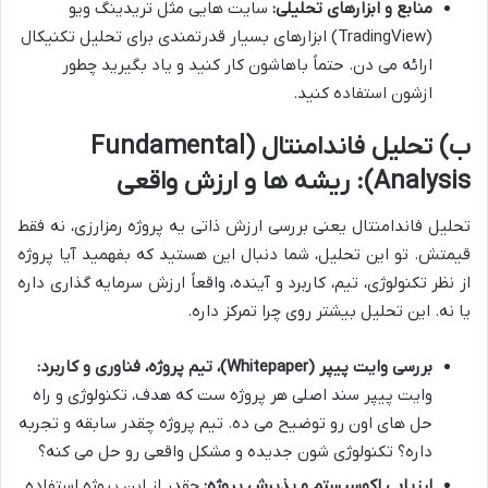
منابع و ابزارهای تحلیلی:
سایت هایی مثل تریدینگ ویو
(TradingView) ابزارهای بسیار قدرتمندی برای تحلیل تکنیکال
ارائه می دن. حتماً باهاشون کار کنید و یاد بگیرید چطور
ازشون استفاده کنید.
ب) تحلیل فاندامنتال (Fundamental
Analysis): ریشه ها و ارزش واقعی
تحلیل فاندامنتال یعنی بررسی ارزش ذاتی یه پروژه رمزارزی، نه فقط
قیمتش. تو این تحلیل، شما دنبال این هستید که بفهمید آیا پروژه
از نظر تکنولوژی، تیم، کاربرد و آینده، واقعاً ارزش سرمایه گذاری داره
یا نه. این تحلیل بیشتر روی چرا تمرکز داره.
بررسی وایت پیپر (Whitepaper)، تیم پروژه، فناوری و کاربرد:
وایت پیپر سند اصلی هر پروژه ست که هدف، تکنولوژی و راه
حل های اون رو توضیح می ده. تیم پروژه چقدر سابقه و تجربه
داره؟ تکنولوژی شون جدیده و مشکل واقعی رو حل می کنه؟
ارزیابی اکوسیستم و پذیرش پروژه:
چقدر از این پروژه استفاده