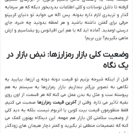
گرفته تا دلایل نوسانات و کلی اطلاعات بدردبخور دیگه که هر سرمایه
گذار و تریدری لازم داره بدونه. پس اگه می خواید تو دنیای کریپتو
حرفی برای گفتن داشته باشید و هر لحظه بدونید چه خبره، جای
درستی اومدید. آماده اید که با هم این اقیانوس رو بشناسیم و ازش
ماهی بگیریم؟ بزن بریم!
وضعیت کلی بازار رمزارزها: نبض بازار در
یک نگاه
قبل از اینکه شیرجه بزنیم تو قیمت دونه دونه ی ارزها، بیایید یه
نگاهی به تصویر بزرگتر بندازیم. بازار رمزارزها یه سیستم به هم
پیوسته ست و مثل یه بدن عمل می کنه که هر قسمت از اون روی
بقیه تاثیر می ذاره. وقتی از
آخرین قیمت رمزارزها
صحبت می کنیم،
فقط منظورمون قیمت بیت کوین یا اتریوم نیست، بلکه یه دید کلی
از وضعیت سلامتی کل بازار هم مهمه. این دیدگاه بهتون کمک می
کنه که تصمیمات منطقی تر بگیرید و کمتر دچار هیجان های زودگذر