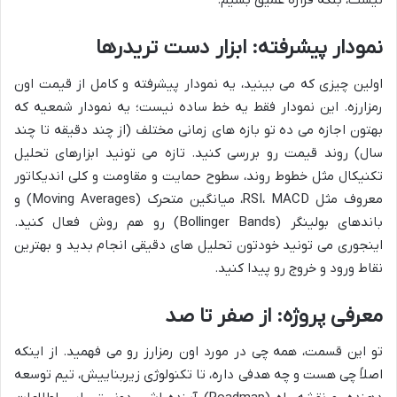
نیست، بلکه قراره عمیق بشیم.
نمودار پیشرفته: ابزار دست تریدرها
اولین چیزی که می بینید، یه نمودار پیشرفته و کامل از قیمت اون
رمزارزه. این نمودار فقط یه خط ساده نیست؛ یه نمودار شمعیه که
بهتون اجازه می ده تو بازه های زمانی مختلف (از چند دقیقه تا چند
سال) روند قیمت رو بررسی کنید. تازه می تونید ابزارهای تحلیل
تکنیکال مثل خطوط روند، سطوح حمایت و مقاومت و کلی اندیکاتور
معروف مثل RSI، MACD، میانگین متحرک (Moving Averages) و
باندهای بولینگر (Bollinger Bands) رو هم روش فعال کنید.
اینجوری می تونید خودتون تحلیل های دقیقی انجام بدید و بهترین
نقاط ورود و خروج رو پیدا کنید.
معرفی پروژه: از صفر تا صد
تو این قسمت، همه چی در مورد اون رمزارز رو می فهمید. از اینکه
اصلاً چی هست و چه هدفی داره، تا تکنولوژی زیربناییش، تیم توسعه