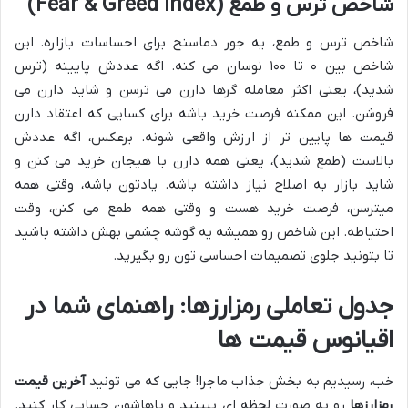
شاخص ترس و طمع (Fear & Greed Index)
شاخص ترس و طمع، یه جور دماسنج برای احساسات بازاره. این
شاخص بین ۰ تا ۱۰۰ نوسان می کنه. اگه عددش پایینه (ترس
شدید)، یعنی اکثر معامله گرها دارن می ترسن و شاید دارن می
فروشن. این ممکنه فرصت خرید باشه برای کسایی که اعتقاد دارن
قیمت ها پایین تر از ارزش واقعی شونه. برعکس، اگه عددش
بالاست (طمع شدید)، یعنی همه دارن با هیجان خرید می کنن و
شاید بازار به اصلاح نیاز داشته باشه. یادتون باشه، وقتی همه
میترسن، فرصت خرید هست و وقتی همه طمع می کنن، وقت
احتیاطه. این شاخص رو همیشه یه گوشه چشمی بهش داشته باشید
تا بتونید جلوی تصمیمات احساسی تون رو بگیرید.
جدول تعاملی رمزارزها: راهنمای شما در
اقیانوس قیمت ها
خب، رسیدیم به بخش جذاب ماجرا! جایی که می تونید
آخرین قیمت
رمزارزها
رو به صورت لحظه ای ببینید و باهاشون حسابی کار کنید.