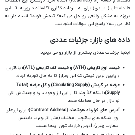
دهنده، و نقشه راه (Roadmap) آینده اش. دونستن این اطلاعات
فاندامنتال (بنیادی) برای یه سرمایه گذاری آگاهانه ضروریه. آیا این
پروژه یه مشکل واقعی رو حل می کنه؟ تیمش قویه؟ آینده دار به
نظر می رسه؟ پاسخ این سوالات اینجاست.
داده های بازار: جزئیات عددی
اینجا جزئیات عددی بیشتری از بازار رو می بینید:
قیمت اوج تاریخی (ATH) و قیمت کف تاریخی (ATL):
بالاترین
و پایین ترین قیمتی که این رمزارز تا به حال تجربه کرده.
عرضه در گردش (Circulating Supply) و کل عرضه (Total
Supply):
اینکه کلاً چند تا از این ارز وجود داره و چندتاش الان
تو بازار در حال معامله ست.
آدرس های قرارداد هوشمند (Contract Address):
برای ارزهای
روی شبکه های بلاکچین مختلف (مثل اتریوم یا بایننس
اسمارت چین)، آدرس قراردادشون اینجا هست.
وب سایت رسمی و وایت پیپر:
لینک به منابع اصلی پروژه برای