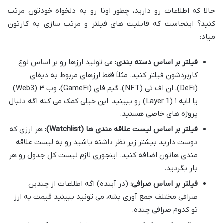
حالا که اطلاعات رو دارید، چطور اونا رو به دلخواه خودتون مرتب
کنید؟ اینجاست که قابلیت های فیلتر و مرتب سازی به کارتون
میاد:
فیلتر بر اساس دسته بندی:
می تونید ارزها رو بر اساس نوع
کاربردشون فیلتر کنید. مثلاً فقط ارزهای مربوط به دیفای
(DeFi)، ان اف تی (NFT)، گیم فای (GameFi)، وب ۳ (Web3)
یا لایه ۱ (Layer 1) رو ببینید. این خیلی کمک می کنه اگه دنبال
پروژه های خاصی هستید.
فیلتر بر اساس لیست علاقه مندی ها (Watchlist):
هر ارزی که
دوست دارید بیشتر زیر نظر داشته باشید رو به لیست علاقه
مندی هاتون اضافه کنید. اینجوری لازم نیست کل جدول رو هر
بار بگردید.
فیلتر بر اساس صرافی:
(در آینده) اگه اطلاعات از چندین
صرافی مختلف جمع آوری بشه، می تونید ببینید قیمت یه ارز
تو کدوم صرافی چنده.