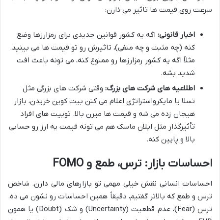
سرعت روی قیمت ها تاثیر می ذارن:
اخبار قانونی:
اگه یه کشور قوانین جدیدی برای رمزارزها وضع
کنه (چه مثبت و چه منفی)، تاثیرش رو تو قیمت ها می بینید.
مثلاً اگه یه کشور رمزارزها رو ممنوع کنه، می تونه باعث افت
شدید بشه.
اطلاعیه های شرکت های بزرگ:
وقتی شرکت های بزرگی مثل
تسلا یا مایکرواستراتژی اعلام می کنن بیت کوین خریدن، بازار
هیجان زده می شه و قیمت ها میرن بالا. توییت های افراد
تأثیرگذار مثل ایلان ماسک هم می تونه قیمت یه ارز رو حسابی
بالا و پایین کنه.
احساسات بازار: ترس، طمع و FOMO
احساسات انسانی نقش خیلی مهمی تو بازارهای مالی دارن. شاخص
ترس و طمع که بالاتر گفتیم، دقیقاً همین احساسات رو نشون می ده.
ترس (Fear)، عدم قطعیت (Uncertainty) و شک (Doubt) یا همون