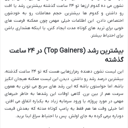
نشون می ده کدوم ارزها تو ۲۴ ساعت گذشته بیشترین رشد یا افت
رو داشتن و کدوم ها بیشترین حجم معاملات رو به خودشون
اختصاص دادن. این اطلاعات خیلی مهمن چون ممکنه فرصت های
خوبی برای ترید های کوتاه مدت ایجاد کنن، یا اینکه هشداری باشن
برای احتیاط بیشتر.
بیشترین رشد (Top Gainers) در ۲۴ ساعت
گذشته
این لیست نشون دهنده رمزارزهایی هست که تو ۲۴ ساعت گذشته،
بیشترین درصد رشد رو داشتن. دیدن این لیست ممکنه هیجان انگیز
باشه، اما حواستون باشه که این رشد های سریع می تونن به همون
سرعت هم از بین برن. گاهی اوقات این رشدها به خاطر خبرهای
مهمی در مورد پروژه، یا ورود سرمایه زیاد به یکباره اتفاق می افتن.
اما خیلی وقت ها هم فقط یه پامپ کوتاه مدته که بعدش قیمت
دوباره برمی گرده به جای اولش. پس با احتیاط سراغ اینا برید.