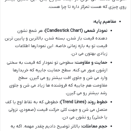
روی چیزی که هست تمرکز داره تا چرا هست.
مفاهیم پایه:
نمودار شمعی (Candlestick Chart):
هر شمع نشون
دهنده قیمت باز شدن، بسته شدن، بالاترین و پایین ترین
قیمت تو یه بازه زمانی خاصه. این نمودارها اطلاعات
زیادی بهتون می دن.
حمایت و مقاومت:
سطوحی تو نمودار که قیمت به سختی
ازشون عبور می کنه. سطح حمایت جاییه که خریدارها
وارد می شن و جلوی افت بیشتر رو می گیرن. سطح
مقاومت هم جاییه که فروشنده ها زیاد می شن و جلوی
رشد بیشتر رو می گیرن.
خطوط روند (Trend Lines):
خطوطی که به نقاط اوج یا کف
متصل می شن و جهت کلی حرکت قیمت (صعودی، نزولی
یا خنثی) رو نشون می دن.
حجم معاملات:
بالاتر توضیح دادیم چقدر مهمه. اگه یه