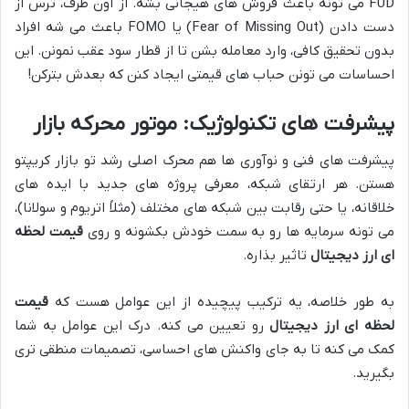
FUD می تونه باعث فروش های هیجانی بشه. از اون طرف، ترس از
دست دادن (Fear of Missing Out) یا FOMO باعث می شه افراد
بدون تحقیق کافی، وارد معامله بشن تا از قطار سود عقب نمونن. این
احساسات می تونن حباب های قیمتی ایجاد کنن که بعدش بترکن!
پیشرفت های تکنولوژیک: موتور محرکه بازار
پیشرفت های فنی و نوآوری ها هم محرک اصلی رشد تو بازار کریپتو
هستن. هر ارتقای شبکه، معرفی پروژه های جدید با ایده های
خلاقانه، یا حتی رقابت بین شبکه های مختلف (مثلاً اتریوم و سولانا)،
می تونه سرمایه ها رو به سمت خودش بکشونه و روی
قیمت لحظه
ای ارز دیجیتال
تاثیر بذاره.
به طور خلاصه، یه ترکیب پیچیده از این عوامل هست که
قیمت
لحظه ای ارز دیجیتال
رو تعیین می کنه. درک این عوامل به شما
کمک می کنه تا به جای واکنش های احساسی، تصمیمات منطقی تری
بگیرید.