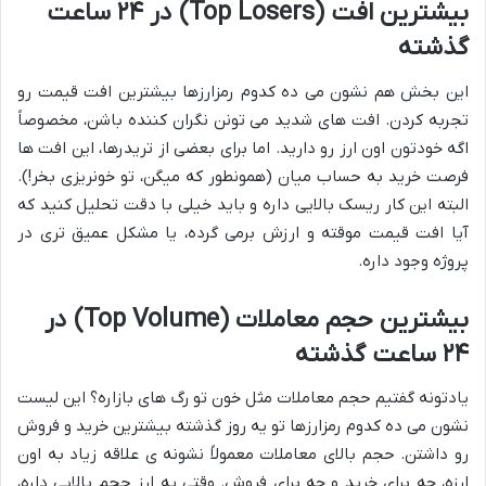
بیشترین افت (Top Losers) در ۲۴ ساعت
گذشته
این بخش هم نشون می ده کدوم رمزارزها بیشترین افت قیمت رو
تجربه کردن. افت های شدید می تونن نگران کننده باشن، مخصوصاً
اگه خودتون اون ارز رو دارید. اما برای بعضی از تریدرها، این افت ها
فرصت خرید به حساب میان (همونطور که میگن، تو خونریزی بخر!).
البته این کار ریسک بالایی داره و باید خیلی با دقت تحلیل کنید که
آیا افت قیمت موقته و ارزش برمی گرده، یا مشکل عمیق تری در
پروژه وجود داره.
بیشترین حجم معاملات (Top Volume) در
۲۴ ساعت گذشته
یادتونه گفتیم حجم معاملات مثل خون تو رگ های بازاره؟ این لیست
نشون می ده کدوم رمزارزها تو یه روز گذشته بیشترین خرید و فروش
رو داشتن. حجم بالای معاملات معمولاً نشونه ی علاقه زیاد به اون
ارزه، چه برای خرید و چه برای فروش. وقتی یه ارز حجم بالایی داره،