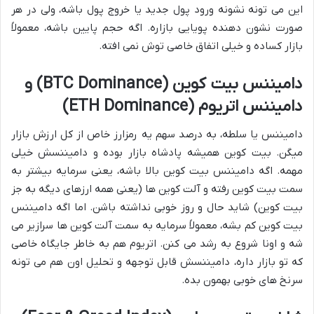
این می تونه نشونه ورود پول جدید یا خروج پول باشه، ولی در هر
صورت نشون دهنده پویایی بازاره. اگه حجم پایین باشه، معمولاً
بازار کساده و خیلی اتفاق خاصی توش نمی افته.
دامیننس بیت کوین (BTC Dominance) و
دامیننس اتریوم (ETH Dominance)
دامیننس یا سلطه، به درصد سهم یه رمزارز خاص از کل ارزش بازار
میگن. بیت کوین همیشه پادشاه بازار بوده و دامیننسش خیلی
مهمه. اگه دامیننس بیت کوین بالا باشه، یعنی سرمایه بیشتر به
سمت بیت کوین رفته و آلت کوین ها (یعنی همه ارزهای دیگه به جز
بیت کوین) شاید حال و روز خوبی نداشته باشن. اما اگه دامیننس
بیت کوین کم بشه، معمولاً سرمایه به سمت آلت کوین ها سرازیر می
شه و اونا شروع به رشد می کنن. اتریوم هم به خاطر جایگاه خاصی
که تو بازار داره، دامیننسش قابل توجهه و تحلیل اون هم می تونه
سرنخ های خوبی بهمون بده.