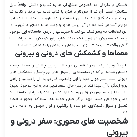
خستگی یا دلزدگی. به خصوص عشق آن ها به کتاب و دانش، واقعاً قابل
ستایش است. آن ها از سروکار داشتن با کتاب لذت می برند و کتاب ها
برایشان حکم گنج را دارند. این قسمت از داستان، خواننده را با دنیایی
موازی آشنا می کند که در آن ارزش ها و اولویت ها با دنیای ما فرق دارد.
این تعاملات به پسر کمک می کند تا چیزهایی را درباره خاستگاه این موجود
و هدف حضورش در زمین کشف کند. شاید باور کردنش سخت باشد، اما
گاهی وقت ها غریبه ها بهتر از خودمان، خودمان را به ما می شناسانند.
معماها و کشمکش های درونی و بیرونی
طبیعتاً وجود یک موجود فضایی در خانه، بدون چالش و معما نیست.
داستان «خانه ای که در نداشت» پر از سوال های بی پاسخ و کشمکش های
درونی است. پسر جوان باید با این واقعیت کنار بیاید، آن را بپذیرد و راهی
برای زندگی با آن پیدا کند. در عین حال، معماهایی درباره این موجود، سیاره
اش و دلیل حضورش در زمین وجود دارد که خواننده را تا پایان داستان به
دنبال خود می کشد. الهه برزگر خیلی خوب بلد است که چطور با ایجاد
تعلیق و سوال، کنجکاوی خواننده را برانگیزد و او را مجبور به ادامه دادن
کند.
شخصیت های محوری: سفر درونی و
بیرونی