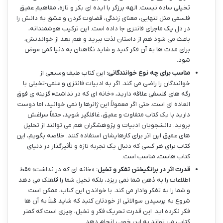
تخیلی ساده نیست. الهه برزگر با ایده ای بکر و تازه، مفاهیم عمیق
فلسفی مثل تنهایی، معنای زندگی، قضاوت کردن و عشق به دانش را
در دل یک ماجرای فانتزی جا داده است. این ترکیب هوشمندانه،
باعث می شود هم از داستان لذت ببرید و هم بعد از خواندنش،
برای مدت ها به آن فکر کنید و شاید نگاهتان به دنیا کمی عوض
شود.
مناسب برای چه نوع خوانندگانی:
این کتاب طیف وسیعی از
خوانندگان را راضی می کند. اگر به ادبیات فانتزی و علمی-تخیلی با
رگه های فلسفی علاقه دارید، «خانه ای که در نداشت» گزینه ی فوق
العاده ای است. حتی اگر معمولاً این ژانرها را نمی خوانید، اما دوست
دارید با یک کتاب متفاوت و عمیق، غافلگیر شوید، حتماً سراغش
بروید. دانشجویان ادبیات و پژوهشگران هم می توانند از تحلیل
های عمیق این اثر برای کارهایشان استفاده کنند. خلاصه بگویم، این
کتاب برای هر کسی که دنبال یک تجربه تازه و تأثیرگذار در دنیای
کتاب هاست، مناسب است.
قدرت اثر در برانگیختن تفکر و تخیل:
«خانه ای که در نداشت» فقط
اطلاعات را به ذهن شما نمی ریزد، بلکه تخیل شما را قلقلک می دهد
و شما را به تفکر وادار می کند. با خواندن این کتاب، ممکن است
شروع به پرسیدن سوالاتی از خودتان کنید که شاید قبلاً به آن ها
فکر نکرده اید. این قدرت تحریک فکر و تخیل، چیزی است که کمتر
کتابی می تواند به این خوبی انجام دهد.