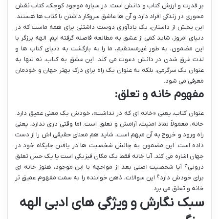
بر قدرت و ارزش کتاب و دانش است. در سیاره موجود کوچک، کتاب نقش
محوری در زندگی افراد دارد و آن ها عاشق سروکار داشتن با کتاب ها هستند.
این بخش از داستان، یک یادآوری دوست داشتنی برای همه ماست که در
دنیای امروز، شاید کمی از عشق به مطالعه فاصله گرفته ایم. الهه برزگر با
این مضمون، به طور غیرمستقیم، ما را به بازگشت به دنیای کتاب ها و
لذت غرق شدن در دانش دعوت می کند. این عشق به کتاب، نه تنها به
عنوان یک سرگرمی، بلکه به عنوان یک راه برای درک بهتر جهان و خودمان
معرفی می شود.
مفهوم خانه و تعلق:
عنوان کتاب، یعنی «خانه ای که در نداشت»، خودش یک معنی عمیق دارد.
خانه، معمولاً نماد امنیت، آرامش و تعلق است. اما وقتی دری ندارد، یعنی
راه ورود و خروج به آن مبهم است، شاید هم معنای حقیقی اش را از دست
داده است. این مضمون به چالش شخصیت ها در یافتن جایگاه خود در
جهان اشاره می کند. آیا خانه فقط یک مکان فیزیکی است یا یک حس تعلق
درونی؟ آیا شخصیت اصلی بعد از مواجهه با این موجود، هنوز خانه ای
برای خودش دارد؟ این سوالات، ذهن خواننده را به سمت مفهوم عمیق تر
خانه و تعلق می برد.
سبک نگارش و ویژگی های ادبی الهه