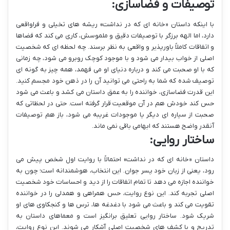
توصیفات و فضاسازی:
با اینکه داستان «خانه ای که در نداشت» ریشه های تخیلی و فراواقعی
دارد، اما الهه برزگر با توصیفات دقیق و ملموسش، کاری می کند که فضاها
و اتفاقات کاملاً باورپذیر و واقعی به نظر برسند. چه لحظه ای که شخصیت
اصلی از خواب بیدار می شود و با موجود کوچک روبرو می شود، چه زمانی
که با او صحبت می کند و درباره دنیای او می فهمد، همه چیز به گونه ای
توصیف شده که شما به راحتی می توانید آن را در ذهن خود مجسم کنید.
این قدرت فضاسازی، خواننده را به عمق داستان می کشد و باعث می شود
حس کند خودش هم در آن موقعیت قرار گرفته است. حتی در لحظاتی که
صحبت از سیاره ای دیگر یا موجودات غریبه می شود، باز هم توصیفات
آنقدر واضح هستند که ابهامی باقی نمی ماند.
ساختار روایی:
داستان «خانه ای که در نداشت» احتمالاً با روایت اول شخص پیش می
رود، یعنی از زبان خود پسر جوان. این انتخاب، هوشمندانه است؛ چون به
خواننده اجازه می دهد تا تمام اتفاقات را از دید و احساسات خود شخصیت
اصلی تجربه کند. این نوع روایت، حس همراهی و همدلی را در خواننده
تقویت می کند و باعث می شود با دغدغه ها، ترس ها و کنجکاوی های او
شریک شود. ساختار روایی تعلیق برانگیز است و معماهای داستان به
تدریج و با کشف های شخصیت اصلی آشکار می شوند. این نوع روایت،