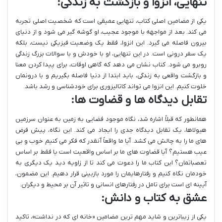
تنهایی، انزوا و بازگشت به زندگی:
یکی از مضامین اصلی کتاب، تنهایی عمیقی است که شخصیت اصلی تجربه
می کند. بعد از مواجهه با موجود عجیب، او گوشه گیر می شود و از دنیای
بیرون فاصله می گیرد. این انزوا، فقط یک وضعیت فیزیکی نیست، بلکه
یک سفر درونی است. در این تنهایی، او با خودش و با سوالات بزرگ زندگی
روبرو می شود. کتاب نشان می دهد که گاهی اوقات، برای پیدا کردن معنا
و بازگشت واقعی به زندگی، باید ابتدا از دنیا فاصله بگیریم و با درونمان
خلوت کنیم. این انزوا می تواند کاتالیزوری برای خودشناسی و رشد باشد.
تقابل دیدگاه ها و قضاوت ها:
همانطور که قبلاً اشاره شد، نگاه موجود فضایی به زمین به عنوان سرزمین
هیولاها، یک تقابل دیدگاه جدی را ایجاد می کند. این نگاه، پیش فرض
های ما را به چالش می کشد. آیا ما واقعاً آنقدر که فکر می کنیم خوب و بی
عیب هستیم؟ آیا قضاوت های ما بر اساس واقعیت است یا فقط بر اساس
تعصباتمان؟ این کتاب ما را دعوت می کند تا از زاویه دید یک دیگری به
خودمان نگاه کنیم و رفتارهایمان را مورد بازبینی قرار دهیم. این مضمون،
آیینه ای است برای تامل در رفتارهای انسانی و تاثیر آن بر محیط و دیگران.
عشق به کتاب و دانش:
یکی از زیباترین و شاید مهم ترین مضامین «خانه ای که در نداشت»، تاکید