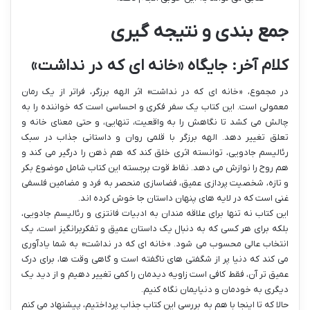
جمع بندی و نتیجه گیری
کلام آخر: جایگاه «خانه ای که در نداشت»
در مجموع، «خانه ای که در نداشت» اثر الهه برزگر، فراتر از یک رمان
معمولی است. این کتاب یک سفر فکری و احساسی است که خواننده را به
چالش می کشد تا نگاهش را به واقعیت، تنهایی، و حتی معنای خانه و
تعلق تغییر دهد. الهه برزگر با قلمی روان و داستانی جذاب در سبک
رئالیسم جادویی، توانسته اثری خلق کند که هم ذهن را درگیر می کند و
هم روح را نوازش می دهد. نقاط قوت برجسته این کتاب شامل موضوع بکر
و تازه، شخصیت پردازی عمیق، فضاسازی منحصر به فرد و مضامین فلسفی
غنی است که در لایه های پنهان داستان جا خوش کرده اند.
این کتاب نه تنها برای علاقه مندان به ادبیات فانتزی و رئالیسم جادویی،
بلکه برای هر کسی که به دنبال یک داستان عمیق و تفکربرانگیز است، یک
انتخاب عالی محسوب می شود. «خانه ای که در نداشت» به شما یادآوری
می کند که دنیا پر از شگفتی های ناگفته است و گاهی وقت ها، برای درک
عمیق تر آن، فقط کافی است زاویه دیدمان را کمی تغییر دهیم و از دید یک
دیگری به خودمان و دنیایمان نگاه کنیم.
حالا که تا اینجا با هم به بررسی این کتاب جذاب پرداختیم، پیشنهاد می کنم