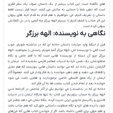
های ناگفته است. این کتاب بیشتر از یک داستان صرف، یک سفر فکری
است که ذهن شما را حسابی به چالش می کشد. اینجا قرار نیست فقط
داستان را تعریف کنیم، می خواهیم با هم قدم به قدم لایه های پنهان
این اثر جذاب را کشف کنیم تا ببینیم الهه برزگر چه گنجی را در دل کلماتش
پنهان کرده است.
نگاهی به نویسنده: الهه برزگر
قبل از اینکه وارد جزئیات داستان «خانه ای که در نداشت» شویم، خوب
است کمی با نویسنده اش، الهه برزگر آشنا شویم. راستش را بخواهید، الهه
برزگر جزو آن دسته از نویسنده هایی است که با قلم خاص و نگاه
متفاوتشان، یک نفس تازه به ادبیات معاصر فارسی بخشیده اند. ایشان با
آثارشان نشان داده اند که می توانند داستان هایی بنویسند که هم تخیل
را قلقلک می دهند و هم ذهن خواننده را به فکر وادار می کنند. معمولاً آثار
ایشان از یک عمق فلسفی خاصی برخوردارند و همین باعث می شود
خواننده بعد از تمام شدن کتاب، ساعت ها به آن فکر کند.
«خانه ای که در نداشت» را می توانیم یکی از آثار شاخص در کارنامه ادبی
الهه برزگر به حساب بیاوریم. این کتاب نه تنها جایگاه ایشان را در ادبیات
فانتزی و رئالیسم جادویی ایران تثبیت کرده، بلکه نشان می دهد چقدر می
شود با ایده های تازه و نگاه متفاوت، داستانی خلق کرد که هم جذاب باشد
و هم حرفی برای گفتن داشته باشد. اگر از خواندن کتاب هایی که مرزهای