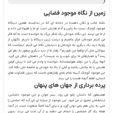
زمین از نگاه موجود فضایی
نکته جالب و تکان دهنده در «خانه ای که در نداشت»، همین دیدگاه
موجود کوچک نسبت به زمین و آدم هایش است. او ما را هیولا می داند و
از ما می ترسد. این نگاه، خودش یک تلنگر بزرگ به خواننده است. ما که فکر
می کنیم خودمان مرکز عالمیم و درست ترین دیدگاه را داریم، ناگهان از
زاویه دید یک دیگری به خودمان و دنیایمان نگاه می کنیم. اینجاست که
سوالاتی مثل آیا واقعاً این طوریم؟، رفتار ما از دید دیگری چطور به نظر می
رسد؟ و معیارهای ما برای خوب و بد چیست؟ در ذهنمان شکل می گیرد.
الهه برزگر با این ترفند هوشمندانه، خواننده را وادار می کند تا پیش فرض
هایش را به چالش بکشد و کمی از بالا به خودش و جامعه اش نگاه کند.
این موجود کوچک، آیینه تمام نمای رفتارهای ماست که بدون قضاوت های
انسانی، فقط آنچه هست را می بیند.
پرده برداری از جهان های پنهان
همینطور که داستان جلو می رود، پسر جوان و این موجود ناشناس،
ارتباطشان عمیق تر می شود. این موجود از سیاره ای می آید که اسمش را
حتی به زبان هم نمی توان آورد و دنیای آنجا کاملاً متفاوت است. در آنجا،
همه یک کار مشخص را انجام می دهند و از آن لذت می برند، بدون