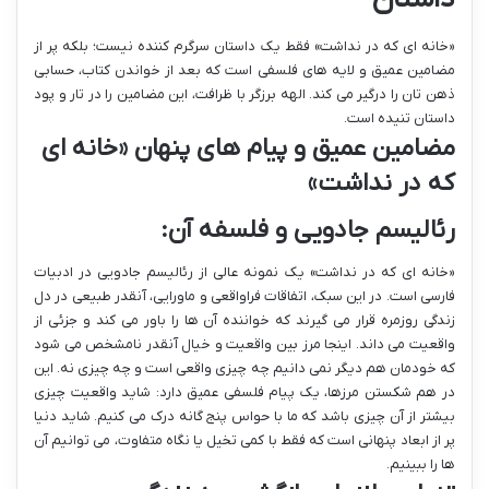
«خانه ای که در نداشت» فقط یک داستان سرگرم کننده نیست؛ بلکه پر از
مضامین عمیق و لایه های فلسفی است که بعد از خواندن کتاب، حسابی
ذهن تان را درگیر می کند. الهه برزگر با ظرافت، این مضامین را در تار و پود
داستان تنیده است.
مضامین عمیق و پیام های پنهان «خانه ای
که در نداشت»
رئالیسم جادویی و فلسفه آن:
«خانه ای که در نداشت» یک نمونه عالی از رئالیسم جادویی در ادبیات
فارسی است. در این سبک، اتفاقات فراواقعی و ماورایی، آنقدر طبیعی در دل
زندگی روزمره قرار می گیرند که خواننده آن ها را باور می کند و جزئی از
واقعیت می داند. اینجا مرز بین واقعیت و خیال آنقدر نامشخص می شود
که خودمان هم دیگر نمی دانیم چه چیزی واقعی است و چه چیزی نه. این
در هم شکستن مرزها، یک پیام فلسفی عمیق دارد: شاید واقعیت چیزی
بیشتر از آن چیزی باشد که ما با حواس پنج گانه درک می کنیم. شاید دنیا
پر از ابعاد پنهانی است که فقط با کمی تخیل یا نگاه متفاوت، می توانیم آن
ها را ببینیم.