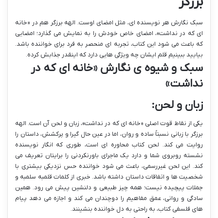
برزگر
سبک نگارش هر نویسنده ای، مثل امضای اوست. الهه برزگر هم در «خانه
ای که در نداشت»، امضای خاص خودش را به نمایش می گذارد؛ امضایی
که باعث می شود این کتاب، تجربه ای منحصر به فرد برای خواننده باشد.
بیایید ببینیم قلم ایشان چه ویژگی هایی دارد که اینقدر جذابش کرده.
سبک و شیوه ی نگارش «خانه ای که در
نداشت»
زبان و لحن:
یکی از نقاط قوت اصلی «خانه ای که در نداشت»، زبان و لحن آن است. الهه
برزگر با زبانی نسبتاً ساده و روان، اما در عین حال گیرا و پرکشش، داستان را
روایت می کند. لحن کتاب محاوره ای است، طوری که انگار نویسنده
نشسته روبروی شما و دارد یک ماجرای باورنکردنی را برایتان تعریف می
کند. این لحن غیررسمی، باعث می شود خواننده حس نزدیکی بیشتری با
شخصیت ها و اتفاقات داستان داشته باشد. خبری از کلمات قلمبه سلمبه و
جملات پیچیده نیست؛ همه چیز طبیعی و دلنشین پیش می رود. همین
سادگی و روانی، عمق مفاهیم را دوچندان می کند و اجازه می دهد پیام
های فلسفی کتاب، به راحتی به دل خواننده بنشینند.