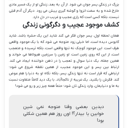
بزرگ در زندگی پسر جوان می شود. از آن به بعد، زندگی او از یک مسیر عادی
خارج شده و به سمت انزوا و گوشه گیری پیش می رود. دیگر آن آدم قبلی
نیست، بلکه کسی است که رازی عجیب و غریب در دل دارد.
کشف موجود عجیب و دگرگونی زندگی
همان لحظه اول، پسر جوان فکر می کند شاید این یک حشره باشد، شاید
کابوس دیده است، اما خیلی زود متوجه می شود که با یک موجود واقعی
طرف است. این موجود کوچک نه تنها واقعی است، بلکه ترسیده و متعجب
است، از این که روی زمین است. او زمین را سرزمین هیولاها می خواند و
همین جمله، یک دنیا سوال و تعجب را در ذهن خواننده ایجاد می کند.
ارتباط بین پسر و این موجود عجیب، از همین نقطه شروع می شود؛
ارتباطی که قرار است نه تنها زندگی پسر، بلکه نگاه او به دنیا را هم عوض
کند. فکرش را بکنید، یک غریبه از ناکجاآباد، با یک دید کاملاً متفاوت نسبت
به ما و دنیایمان، وارد زندگی تان شود؛ حتماً همه چیز زیر و رو می شود!
دیدین بعضی وقتا متوجه نمی شین
خوابین یا بیدار؟! اون روز هم همین شکلی
بود!