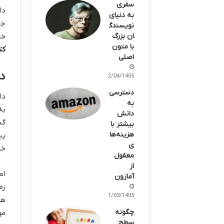
سفری
دا
به دنیای
جد
نویسندگ
خی
ان بزرگ
با متون
کت
اصلی
دا
02/04/1405
دسترسی
دا
به
به
دانش
بیشتر با
هزینه‌ها
ی
خد
معقول
از
ام
آمازون
زم
21/03/1405
هم
چگونه
مو
سطح