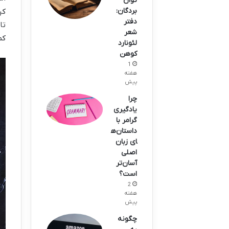
توان
بردگان:
دفتر
تا
شعر
کم
لئونارد
کوهن
1
هفته
پیش
چرا
یادگیری
گرامر با
داستان‌ه
ای زبان
اصلی
آسان‌تر
است؟
2
هفته
پیش
چگونه