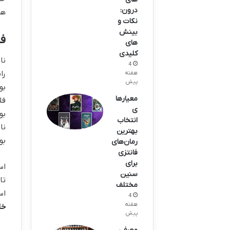
درون:
هر
نکات و
بینش
فلسفه 
های
کلیدی
نا
4
را
هفته
پیش
معیارها
ی
بو
انتخاب
نا
بهترین
بو
رمان‌های
فانتزی
برای
اس
سنین
تا
مختلف
اس
4
هفته
خا
پیش