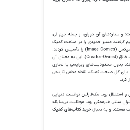
ته و ستاره‌های آن دوران، از جمله جیم لی،
صمیم گرفتند مسیر جدیدی را در صنعت کمیک
بوک باز کنند. این افراد با ترک ناشران بزرگ، در سال ۱۹۹۲ شرکت ایمیج کامیکس (Image Comics) را تأسیس کردند.
فلسفه اصلی ایمیج کامیکس بسیار ساده و در عین حال انقلابی بود: مالکیت خالق (Creator-Owned). این به معنای آن
نند بدون محدودیت‌های ویرایشی یا تجاری
بلکه برای کل صنعت کمیک، نقطه عطفی تاریخی
 کرد.
 و استقلال بود. مک‌فارلین توانست دنیایی
ران سنتی غیرممکن بود. موفقیت بی‌سابقه
وت هستند و به دنبال
خرید کتاب‌های کمیک