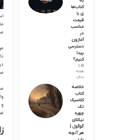
به
کتاب‌ها
ی با
اس
قیمت
ما
مناسب
مخ
در
آمازون
دسترسی
پیدا
تا
کنیم؟
در
2
هفته
مح
پیش
خلاصه
مخ
کتاب
وا
کلاسیک
و 
تک
ضد
چهره
نیکلای
گوگول |
زا
هر آنچه
باید