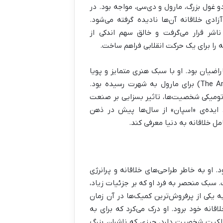
ا تسلط بلامنازع دو غول بزرگ، مارول و دی‌سی، مواجه بود. در
دی خلاقانه آن‌ها نادیده گرفته می‌شود.
ر قرار می‌گرفت و خالق سهم اندکی از
 را برای یک حرکت انقلابی فراهم ساخت.
راضیان بود. او با سبک هنری متمایز و پویا
خود در کمیک‌هایی مانند مرد عنکبوتی شگفت‌انگیز (The Amazing Spider-Man) برای مارول به شهرت رسیده بود.
اتومیکی شخصیت‌ها، تاثیر بسزایی بر صنعت
 ایده‌ی «اسپان» از سال‌ها پیش در ذهن
امل خلاقانه به دنیا معرفی کند.
او به خاطر طراحی‌های خلاقانه و پرانرژی
 سبک منحصر به فرد او که بر جزئیات زیاد،
ه یکی از پرفروش‌ترین کمیک‌ها در آن زمان
قانه خود برود. او درک می‌کرد که برای به
مالکیت شخصیت دارد، چیزی که ناشران بزرگ