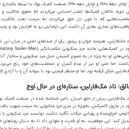
در اواخر دهه ۱۹۸۰ و اوایل دهه ۱۹۹۰، صنعت کمیک بوک ب
ن دوره، خالقان کمیک‌ها اغلب احساس می‌کردند که حقوق مالکیت و آزا
صیت‌هایی که با خون دل خلق می‌کردند، به سرعت تحت مالکیت ناش
فقیت‌های تجاری بعدی آن داشت. این نارضایتی رو به افزایش بود و زمینه
د مک‌فارلین، هنرمند جوان و پرشور، یکی از صداهای اصلی در میان این نا
احی‌های او، به ویژه در به تصویر کشیدن شنل مرد عنکبوتی و ساختار آن
اشت. اما حتی او نیز از عدم کنترل بر شخصیت‌های خود رنج می‌برد.
‌فارلین شکل گرفته بود، اما او منتظر فرصتی بود تا بتواند آن را با آزادی ک
لق: تاد مک‌فارلین، ستاره‌ای در حال اوج
د مک‌فارلین پیش از خلق اسپان، نامی شناخته شده در صنعت کمیک بود. 
د در مارول کامیکس، به‌ویژه در سری مرد عنکبوتی، به سرعت شهرت یافت.
اتومی اغراق‌شده و پویایی حرکات تأکید داشت، توانست مرد عنکبوتی را ب
دیل کند. این موفقیت، به او قدرت و نفوذی داد تا به دنبال رویاهای خلا
یقت پیوستن ایده‌هایی مانند اسپان، نیاز به کنترل کامل بر محتوا و 