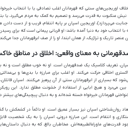
خلاف اوریجین‌های سنتی که قهرمانان اغلب تصادفی یا با انتخاب خیرخوا
 نیش عنکبوت به قدرت می‌رسد و تصمیم به کمک به مردم می‌گیرد، یا بت
جنایت می‌پردازد)، اوریجین اسپان بر پایه انتقام، فریب و از دست دادن 
 با انتخاب خود به دنیا آمده باشد؛ او قربانی پیمانی است که برای رسید
ن عنصر تاریک و تراژیک، از همان ابتدا، او را از صف ابرقهرمانان جدا می‌کن
قهرمانی به معنای واقعی: اخلاق در مناطق خاک
پان، تعریف کلاسیک یک ضدقهرمان است. او نه خوب مطلق است و نه ب
کستری اخلاقی حرکت می‌کند. او اغلب برای مبارزه با بدی‌ها و بی‌عدال
‌شود که بسیاری از ابرقهرمانان سنتی از آن پرهیز می‌کنند. اسپان قاتلان
 بین می‌برد و هیچ ابایی از استفاده از خشونت مطلق ندارد. این رویکر
نواختی قهرمانان خیرخواه خسته شده‌اند و به دنبال پیچیدگی‌های بیشتر
عاد روان‌شناختی اسپان نیز بسیار عمیق است. او دائماً در کشمکش با گ
تگاری و انتقام است. این مبارزه درونی، اسپان را به یک شخصیت قابل ل
ود قدرت‌های ماوراءالطبیعه‌اش. مخاطبان بالغ، که به دنبال داستان‌ها