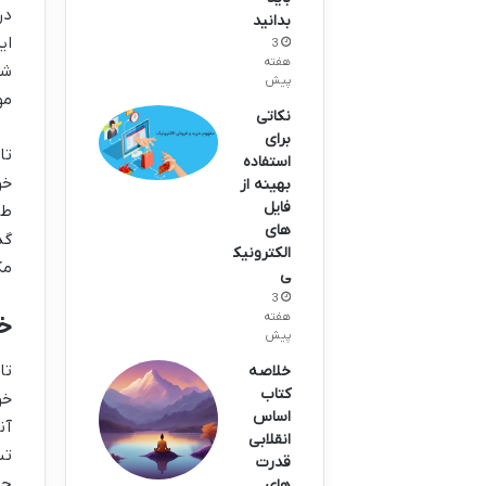
بدانید
ای
3
هفته
شخ
پیش
مو
نکاتی
برای
تا
استفاده
بهینه از
فایل
طر
های
گذ
الکترونیک
مک
ی
3
هفته
خا
پیش
تا
خلاصه
کتاب
خو
اساس
آن
انقلابی
تب
قدرت
حق
های