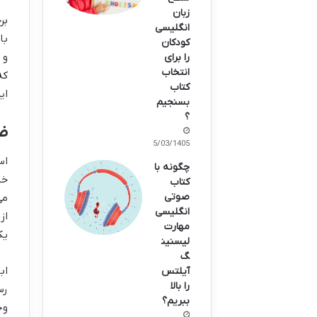
زبان
بر
انگلیسی
با
کودکان
و 
را برای
انتخاب
که
کتاب
ای
بسنجیم
؟
ضد
15/03/1405
اس
چگونه با
خا
کتاب
صوتی
می
انگلیسی
از
مهارت
یک
لیسنین
گ
اب
آیلتس
را بالا
رس
ببریم؟
وج