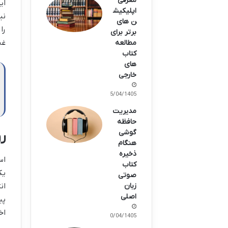
معرفی
ای
اپلیکیش
نی
ن های
را
برتر برای
غن
مطالعه
کتاب
های
خارجی
15/04/1405
مدیریت
حافظه
گوشی
ر
هنگام
ذخیره
اس
کتاب
یک
صوتی
ان
زبان
اصلی
پی
اخ
10/04/1405