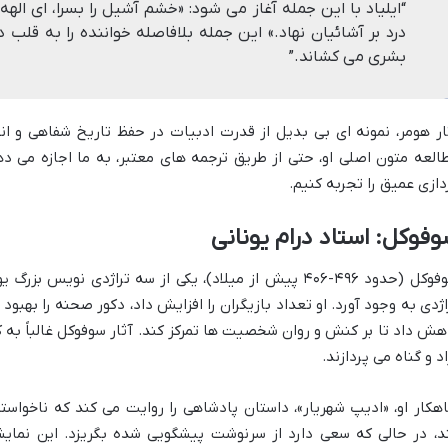
“ایلیاد با این جمله آغاز می شود: «خشم آشیل را بسرا، ای الهه،
درد بر آشائیان نهاد.» این جمله بلافاصله خواننده را به قل
بشری می کشاند.”
ار هومر، نمونه ای بی بدیل از قدرت ادبیات در حفظ تاریخ شفاهی و 
العه متون اصلی او، حتی از طریق ترجمه های معتبر، به ما اجازه می 
دازی عمیق را تجربه کنیم.
فوکل: استاد درام یونانی
سوفوکل (حدود ۴۹۶-۴۰۶ پیش از میلاد)، یکی از سه تراژدی نو
اژدی به وجود آورد. او تعداد بازیگران را افزایش داد، دکور صحنه را بهبو
هش داد تا بر کنش و روان شخصیت ها تمرکز کند. آثار سوفوکل غالباً به
اد و گناه می پردازند.
هکار او، «ادیپ شهریار»، داستان پادشاهی را روایت می کند که ناخواس
د، در حالی که سعی دارد از سرنوشت پیشگویی شده بگریزد. این نمای