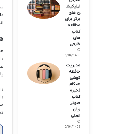
معرفی
اپلیکیش
سف
ن های
دا
برتر برای
ان
مطالعه
کتاب
هو
های
خارجی
هو
15/04/1405
«ا
مدیریت
غی
حافظه
پا
گوشی
هنگام
«ا
ذخیره
کتاب
صوتی
مض
زبان
تص
اصلی
10/04/1405