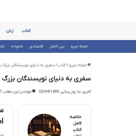
کتاب
زبان
مجله جیرو
بین الملل
اقتصادی
خانواده
تکن
مجله جیرو
/
کتاب
/
سفری به دنیای نویسندگان بزرگ ب
سفری به دنیای نویسندگان بزرگ ب
آخرین به روز رسانی: 02/04/1405
خواندن این مطلب 17 دقیقه زمان میبرد
س
خلاصه
ا
کامل
کتاب
در