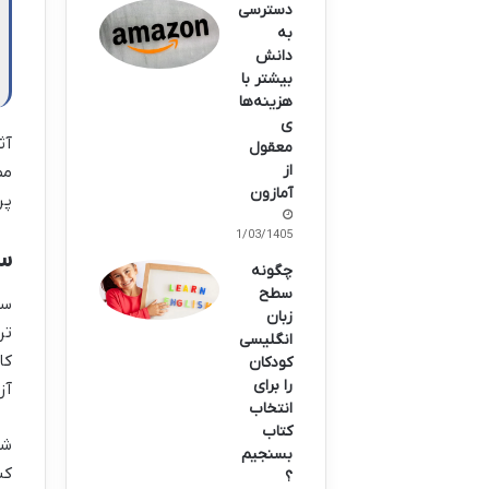
دسترسی
به
دانش
بیشتر با
هزینه‌ها
ی
آث
معقول
از
مط
آمازون
پر
21/03/1405
سو
چگونه
سطح
زبان
تر
انگلیسی
کا
کودکان
را برای
آز
انتخاب
کتاب
شا
بسنجیم
کن
؟