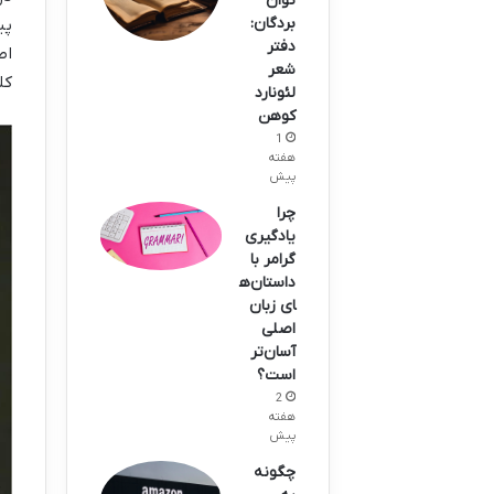
توان
بردگان:
پی
دفتر
اص
شعر
کل
لئونارد
کوهن
1
هفته
پیش
چرا
یادگیری
گرامر با
داستان‌ه
ای زبان
اصلی
آسان‌تر
است؟
2
هفته
پیش
چگونه