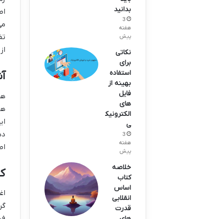
بدانید
اص
3
می
هفته
تف
پیش
از
نکاتی
برای
استفاده
آش
بهینه از
فایل
هر
های
ها
الکترونیک
ای
ی
ده
3
هفته
اص
پیش
خلاصه
ک
کتاب
اساس
اغ
انقلابی
گر
قدرت
فر
های