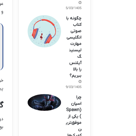
عو
15/03/1405
و 
چگونه با
کتاب
صوتی
انگلیسی
مهارت
لیسنین
گ
آیلتس
را بالا
ببریم؟
خو
09/03/1405
پی
چرا
گ
اسپان
(Spawn
) یکی از
دو
موفق‌تری
بو
ن
کمیک‌ها