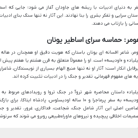
ر به دنیای ادبیات با ریشه های جاودان آغاز می شود؛ جایی که اسطو
ستان سرایی و تفکر بشری را بنا نهادند. این آثار نه تنها سنگ بنای اد
سانی را بازتاب می دهند.
مر: حماسه سرای اساطیر یونان
مر، شاعر افسانه ای یونان باستان که هویت دقیق او همچنان در هاله ای
یلیاد» و «اودیسه» است. او را معمولاً متعلق به قرن هشتم یا هفتم پیش از
رقابل انکار است؛ آثار او نه تنها منبع الهام بسیاری از نویسندگان، شاعر
یه های مفهوم قهرمانی، تقدیر و جنگ را در ادبیات تثبیت کرده اند.
یلیاد» داستان محاصره شهر تروآ در جنگ تروا و رویدادهای مربوط به
«اودیسه» به سفر پرماجرا و ۱۰ ساله اودیسئوس، پادشاه ای
امین اصلی این آثار شامل جنگ، شجاعت، فداکاری، غرور، تقدیر و ج
میمات اخلاقی پیچیده و نیروهای ماوراءطبیعی روبرو می شوند که سرنوشت 