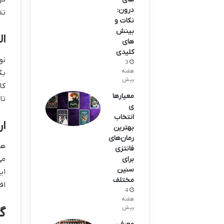
درون:
تق
نکات و
بینش
ال
های
کلیدی
نو
3
هفته
بگ
پیش
کا
معیارها
تا
ی
انتخاب
ار
بهترین
رمان‌های
هر
فانتزی
می
برای
سنین
ای
مختلف
اف
4
هفته
پیش
گ