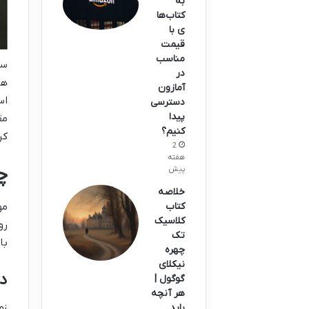
به
کتاب‌ها
ی با
قیمت
مناسب
سف
در
ها
آمازون
اس
دسترسی
پیدا
مق
کنیم؟
کر
2
هفته
چ
پیش
خلاصه
کتاب
مو
کلاسیک
رو
تک
با
چهره
نیکلای
در
گوگول |
هر آنچه
زم
باید