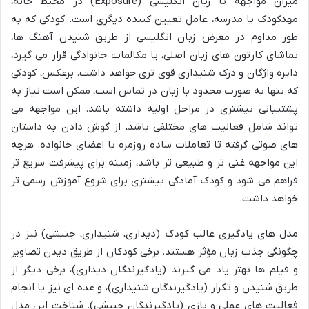
میزان مواجهه با زبان انگلیسی (Exposure) در محیط خانه،
مهدکودک یا مدرسه، عامل تعیین کننده دیگری است. کودکی که به
طور مداوم در معرض زبان انگلیسی از طریق شنیدن آهنگ ها،
تماشای کارتون های زبان اصلی، یا مکالمات خانوادگی قرار می گیرد،
دایره واژگان و درک شنیداری قوی تری خواهد داشت. برعکس، کودکی
که تنها به صورت محدود با زبان در تماس است، ممکن است نیاز به
پشتیبانی بیشتری در مراحل اولیه داشته باشد. این مواجهه می
تواند شامل فعالیت های مختلفی باشد، از گوش دادن به داستان
های صوتی گرفته تا تعاملات ساده روزمره با اعضای خانواده. هرچه
این مواجهه غنی تر و طبیعی تر باشد، زمینه برای پیشرفت سریع تر
فراهم می شود و کودک آمادگی بیشتری برای شروع آموزش رسمی تر
خواهد داشت.
مدل های یادگیری غالب کودک (دیداری، شنیداری، جنبشی) نیز در
چگونگی جذب زبان مؤثر هستند. برخی کودکان از طریق دیدن تصاویر
و فیلم ها بهتر یاد می گیرند (یادگیرندگان دیداری)، برخی دیگر از
طریق شنیدن و تکرار (یادگیرندگان شنیداری)، و عده ای نیز با انجام
فعالیت های عملی و بازی (یادگیرندگان جنبشی). شناخت این مدل