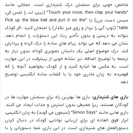
شاخص خوبی برای سنجش درک شنیداری است. جملاتی مانند
“Touch your nose, then clap your hands” (بینی ات را لمس کن،
سپس دست بزن) یا “Pick up the blue ball and put it on the
table” (توپ آبی را بردار و روی میز بگذار) را امتحان کنید. اگر کودک
بتواند به درستی و بدون تأخیر زیاد این دستورات را انجام دهد،
نشان می دهد که می تواند پیام های ساده را درک کرده و پردازش
کند. درک موضوع اصلی یک داستان تصویری کوتاه، بدون نیاز به
ترجمه یا توضیح اضافه، نیز نشانه خوبی از پیشرفت در این مهارت
است. به عکس ها اشاره کنید و از کودک بخواهید آنچه را که
فهمیده، به زبان مادری خود یا با کلمات ساده انگلیسی توضیح
دهد.
بازی های شنیداری:
بازی ها بهترین راه برای سنجش مهارت ها در
کودکان هستند، زیرا محیطی بدون استرس و جذاب ایجاد می کنند.
بازی هایی مانند “Simon Says” (سیمون می گوید) به زبان انگلیسی،
ابزار فوق العاده ای برای ارزیابی توانایی کودک در دنبال کردن
دستورالعمل های شنیداری است. در این بازی، شما دستوراتی را با