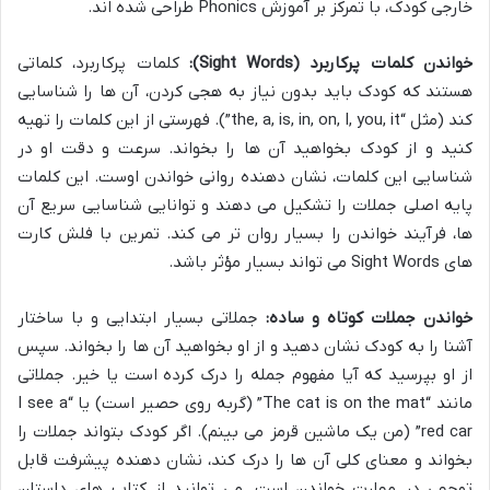
خارجی کودک، با تمرکز بر آموزش Phonics طراحی شده اند.
خواندن کلمات پرکاربرد (Sight Words):
کلمات پرکاربرد، کلماتی
هستند که کودک باید بدون نیاز به هجی کردن، آن ها را شناسایی
کند (مثل “the, a, is, in, on, I, you, it”). فهرستی از این کلمات را تهیه
کنید و از کودک بخواهید آن ها را بخواند. سرعت و دقت او در
شناسایی این کلمات، نشان دهنده روانی خواندن اوست. این کلمات
پایه اصلی جملات را تشکیل می دهند و توانایی شناسایی سریع آن
ها، فرآیند خواندن را بسیار روان تر می کند. تمرین با فلش کارت
های Sight Words می تواند بسیار مؤثر باشد.
خواندن جملات کوتاه و ساده:
جملاتی بسیار ابتدایی و با ساختار
آشنا را به کودک نشان دهید و از او بخواهید آن ها را بخواند. سپس
از او بپرسید که آیا مفهوم جمله را درک کرده است یا خیر. جملاتی
مانند “The cat is on the mat” (گربه روی حصیر است) یا “I see a
red car” (من یک ماشین قرمز می بینم). اگر کودک بتواند جملات را
بخواند و معنای کلی آن ها را درک کند، نشان دهنده پیشرفت قابل
توجهی در مهارت خواندن است. می توانید از کتاب های داستان