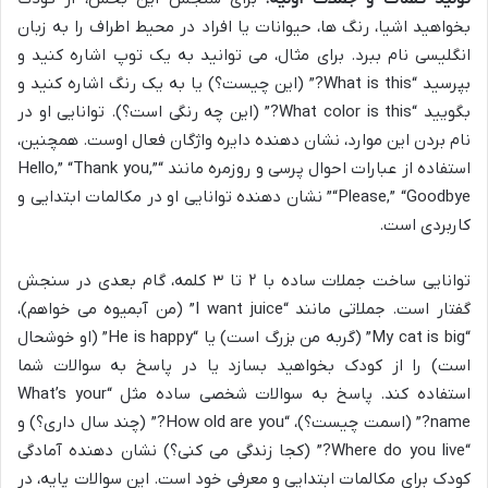
بخواهید اشیا، رنگ ها، حیوانات یا افراد در محیط اطراف را به زبان
انگلیسی نام ببرد. برای مثال، می توانید به یک توپ اشاره کنید و
بپرسید “What is this?” (این چیست؟) یا به یک رنگ اشاره کنید و
بگویید “What color is this?” (این چه رنگی است؟). توانایی او در
نام بردن این موارد، نشان دهنده دایره واژگان فعال اوست. همچنین،
استفاده از عبارات احوال پرسی و روزمره مانند “Hello,” “Thank you,”
“Please,” “Goodbye” نشان دهنده توانایی او در مکالمات ابتدایی و
کاربردی است.
توانایی ساخت جملات ساده با ۲ تا ۳ کلمه، گام بعدی در سنجش
گفتار است. جملاتی مانند “I want juice” (من آبمیوه می خواهم)،
“My cat is big” (گربه من بزرگ است) یا “He is happy” (او خوشحال
است) را از کودک بخواهید بسازد یا در پاسخ به سوالات شما
استفاده کند. پاسخ به سوالات شخصی ساده مثل “What’s your
name?” (اسمت چیست؟)، “How old are you?” (چند سال داری؟) و
“Where do you live?” (کجا زندگی می کنی؟) نشان دهنده آمادگی
کودک برای مکالمات ابتدایی و معرفی خود است. این سوالات پایه، در