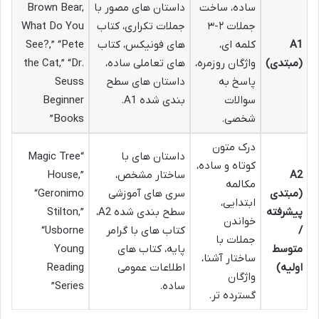
ساده، ساخت
داستان های مصور با
Brown Bear,
جملات ۲-۳
جملات تکراری، کتاب
What Do You
A1
کلمه ای،
های فونیکس، کتاب
See?,” “Pete
(مبتدی)
واژگان روزمره،
های تعاملی ساده،
the Cat,” “Dr.
پاسخ به
داستان های سطح
Seuss
سوالات
بندی شده A1.
Beginner
شخصی.
Books”
درک متون
داستان های با
“Magic Tree
کوتاه و ساده،
A2
ساختار مشخص،
House,”
مکالمه
(مبتدی
سری های آموزشی
“Geronimo
ابتدایی،
پیشرفته
سطح بندی شده A2،
Stilton,”
خواندن
/
کتاب های با گرامر
“Usborne
جملات با
متوسط
پایه، کتاب های
Young
ساختار آشنا،
اولیه)
اطلاعات عمومی
Reading
واژگان
ساده.
Series”
گسترده تر.