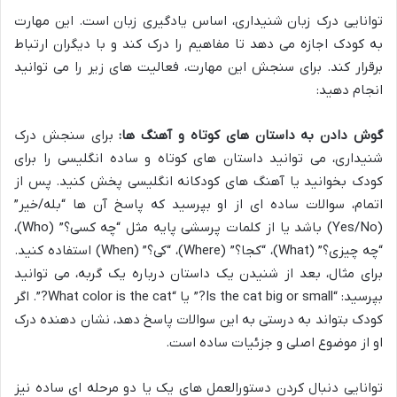
توانایی درک زبان شنیداری، اساس یادگیری زبان است. این مهارت
به کودک اجازه می دهد تا مفاهیم را درک کند و با دیگران ارتباط
برقرار کند. برای سنجش این مهارت، فعالیت های زیر را می توانید
انجام دهید:
گوش دادن به داستان های کوتاه و آهنگ ها:
برای سنجش درک
شنیداری، می توانید داستان های کوتاه و ساده انگلیسی را برای
کودک بخوانید یا آهنگ های کودکانه انگلیسی پخش کنید. پس از
اتمام، سوالات ساده ای از او بپرسید که پاسخ آن ها “بله/خیر”
(Yes/No) باشد یا از کلمات پرسشی پایه مثل “چه کسی؟” (Who)،
“چه چیزی؟” (What)، “کجا؟” (Where)، “کی؟” (When) استفاده کنید.
برای مثال، بعد از شنیدن یک داستان درباره یک گربه، می توانید
بپرسید: “Is the cat big or small?” یا “What color is the cat?”. اگر
کودک بتواند به درستی به این سوالات پاسخ دهد، نشان دهنده درک
او از موضوع اصلی و جزئیات ساده است.
توانایی دنبال کردن دستورالعمل های یک یا دو مرحله ای ساده نیز