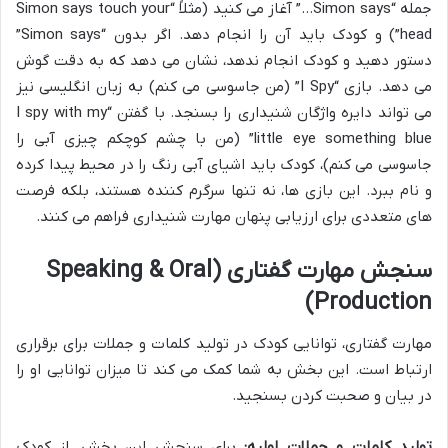
جمله “Simon says…” آغاز می کنید (مثلاً “Simon says touch your
head”) و کودک باید آن را انجام دهد. اگر بدون “Simon says”
دستور دهید و کودک انجام ندهد، نشان می دهد که به دقت گوش
می دهد. بازی “I Spy” (من جاسوسی می کنم) به زبان انگلیسی نیز
می تواند دایره واژگان شنیداری را بسنجد. با گفتن “I spy with my
little eye something blue” (من با چشم کوچکم چیزی آبی را
جاسوسی می کنم)، کودک باید اشیای آبی رنگ را در محیط پیدا کرده
و نام ببرد. این بازی ها، نه تنها سرگرم کننده هستند، بلکه فرصت
های متعددی برای ارزیابی پنهان مهارت شنیداری فراهم می کنند.
سنجش مهارت گفتاری (Speaking & Oral
Production)
مهارت گفتاری، توانایی کودک در تولید کلمات و جملات برای برقراری
ارتباط است. این بخش به شما کمک می کند تا میزان توانایی او را
در بیان و صحبت کردن بسنجید.
تولید کلمات و جملات اولیه:
برای سنجش این بخش، از کودک