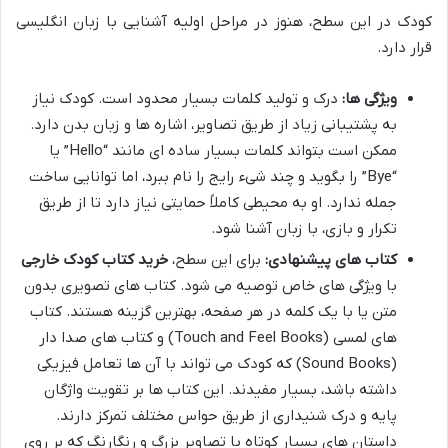
کودک در این سطح، هنوز در مراحل اولیه آشنایی با زبان انگلیسی
قرار دارد.
ویژگی ها:
درک و تولید کلمات بسیار محدود است. کودک نیاز
به پشتیبانی زیاد از طریق تصاویر، اشاره ها و زبان بدن دارد.
ممکن است بتواند کلمات بسیار ساده ای مانند “Hello” یا
“Bye” را بگوید و چند شیء رایج را نام ببرد، اما توانایی ساخت
جمله ندارد. او به محیطی کاملاً حمایتی نیاز دارد تا از طریق
تکرار و بازی، با زبان آشنا شود.
کتاب های پیشنهادی:
برای این سطح،
خرید کتاب کودک خارجی
با ویژگی های خاص توصیه می شود. کتاب های تصویری بدون
متن یا با یک کلمه در هر صفحه، بهترین گزینه هستند. کتاب
های لمسی (Touch and Feel Books) و کتاب های صدا دار
(Sound Books) که کودک می تواند با آن ها تعامل فیزیکی
داشته باشد، بسیار مفیدند. این کتاب ها بر تقویت واژگان
پایه و درک شنیداری از طریق حواس مختلف تمرکز دارند.
داستان های بسیار کوتاه با تصاویر بزرگ و رنگارنگ که بر روی