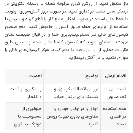
باز منتقل کنید. از روشن کردن هرگونه شعله یا وسیله الکتریکی در
نزدیکی محل نشت خودداری کنید. در صورت بروز آتش‌سوزی، اولویت
با حفظ جان است؛ در صورت امکان منبع گاز را قطع کرده و سپس با
استفاده از ابزارهای اطفاء حریق، آتش را خاموش کنید. دفع صحیح
کپسول‌های خالی نیز مسئولیت‌پذیری شما را در قبال طبیعت نشان
می‌دهد. مطمئن شوید که کپسول کاملاً خالی شده و سپس طبق
مقررات محلی، آن را بازیافت یا دفع کنید. هرگز کپسول‌های خالی را
سوراخ نکنید یا در آتش نیندازید.
اقدام ایمنی
توضیح
اهمیت
نشت‌یابی با
بررسی اتصالات کپسول و
پیشگیری از نشت
کف صابون
شیلنگ برای یافتن حباب
و انفجار
عدم استفاده
اجاق را در چادر، خودرو یا
جلوگیری از
در فضای
مکان‌های بدون تهویه روشن
مسمومیت با
بسته
نکنید
مونوکسید کربن