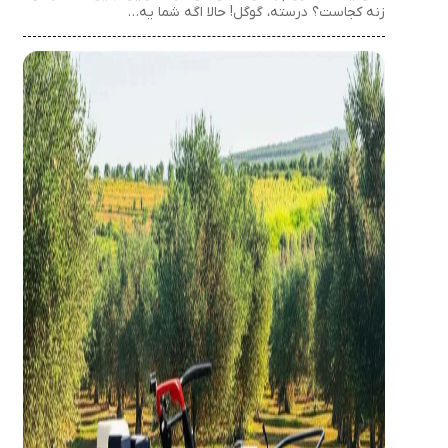
زنه کجاست؟ درسته، گوگل! حالا اگه شما یه…