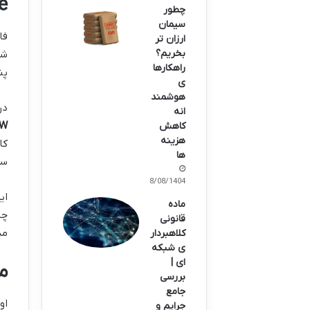
iGate
چطور
سیمان
ارزان تر
بخریم؟
شد
راهکارها
پن
ی
هوشمند
در
انه
NGFW یا
کاهش
هزینه
ها
سرویس‌ها
18/08/1404
ماده
چن
قانونی
مدیر
کلاهبردار
ی شبکه
ای |
مع
بررسی
جامع
او
جرایم و