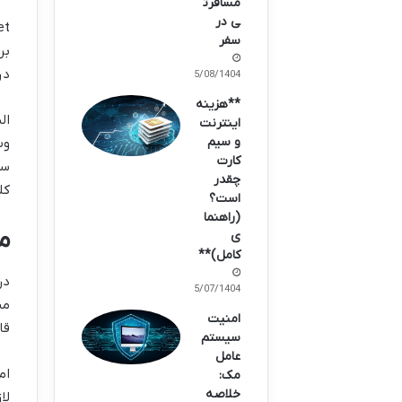
مسافرت
ی در
سفر
بر
درم
05/08/1404
**هزینه
اینترنت
و سیم
کارت
سرویس‌های 
چقدر
کل
است؟
(راهنما
م
ی
کامل)**
در
25/07/1404
من
امنیت
قا
سیستم
عامل
مک:
خلاصه