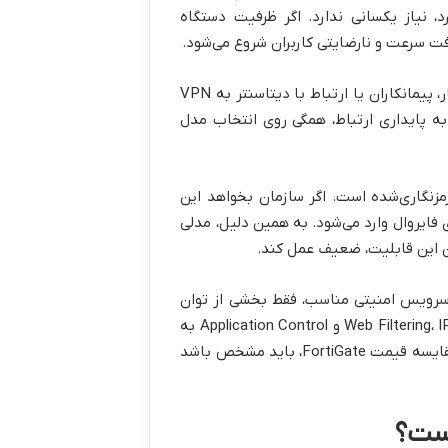
، نیاز یکسانی ندارد. اگر ظرفیت دستگاه
فت سرعت و نارضایتی کاربران شروع می‌شود.
معیار دوم، VPN است. بسیاری از شرکت‌ها برای اتصال شعب، کاربران دورکار، پیمانکاران یا ارتباط با دیتاسنتر به VPN
یک عبوری و نیاز به پایداری ارتباط، همگی روی انتخاب مدل
ترنت امروز رمزنگاری‌شده است. اگر سازمان بخواهد این
 فایروال وارد می‌شود. به همین دلیل، مدلی
For است. FortiGate بدون لایسنس و سرویس امنیتی مناسب، فقط بخشی از توان
واقعی خود را نشان می‌دهد. قابلیت‌هایی مثل Web Filtering، IPS، Antivirus، DNS Filtering و Application Control به
سرویس‌های امنیتی و آپدیت‌های FortiGuard وابسته‌اند. بنابراین هنگام مقایسه قیمت FortiGate، باید مشخص باشد