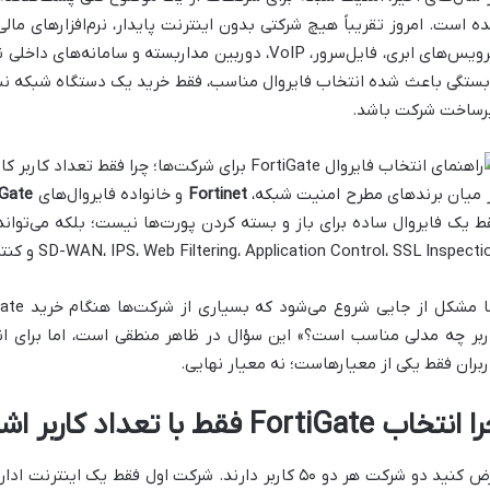
ه است. امروز تقریباً هیچ شرکتی بدون اینترنت پایدار، نرم‌افزارهای مالی
سرویس‌های ابری، فایل‌سرور، VoIP، دوربین مداربسته و س
بستگی باعث شده انتخاب فایروال مناسب، فقط خرید یک دستگاه شبکه نباش
رساخت شرکت باشد.
 میان برندهای مطرح امنیت شبکه،
Fortinet
و خانواده فایروال‌های
iGate
SD-WAN، IPS، Web Filtering، Application Control، SSL Inspect و کنترل ترافیک کاربران را هم‌زمان انجام دهد.
ربر چه مدلی مناسب است؟» این سؤال در ظاهر منطقی است، اما برای ان
ربران فقط یکی از معیارهاست؛ نه معیار نهایی.
نتخاب FortiGate فقط با تعداد کاربر اشتباه است؟