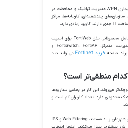
Fortinet برای شرکت‌هایی مناسب است که امنیت شبکه، کنترل کاربران، پایداری VPN، مدیریت ترافیک و محافظت در
ازمان‌های چندشعبه‌ای، کارخانه‌ها، مراکز
دی دارد.
البته Fortinet فقط به FortiGate محدود نمی‌شود. اکوسیستم این برند شامل محصولاتی مثل FortiWeb برای امنیت
وب‌اپلیکیشن، FortiAnalyzer برای تحلیل لاگ، FortiManager برای مدیریت متمرکز، FortiSwitch، FortiAP و
خرید Fortinet
می‌تواند دید
 کدام منطقی‌تر است؟
وچک‌تر می‌روند. این کار در بعضی سناریوها
ک محدودی دارد، تعداد کاربران کم است و
د.
اما وقتی شرکت در حال رشد است، چند شعبه دارد، VPN فعال است، کاربران هم‌زمان زیاد هستند، Web Filtering و IPS
های میان‌رده ارزش بیشتری پیدا می‌کنند. اینجا انتخاب