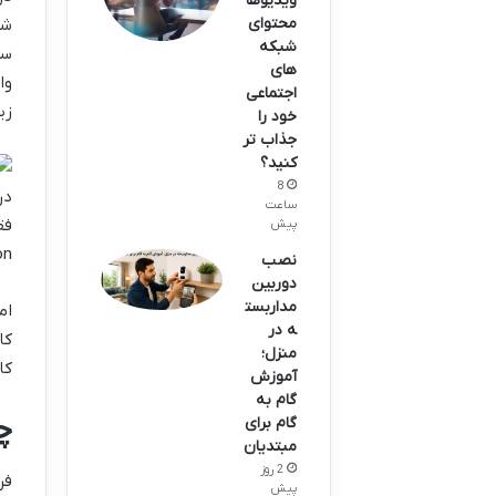
ویدیوها
محتوای
شد
شبکه
های
وا
اجتماعی
زی
خود را
جذاب تر
کنید؟
8
در
ساعت
پیش
ion
نصب
دوربین
مداربست
ه در
کا
منزل؛
کا
آموزش
گام به
چرا ا
گام برای
مبتدیان
2 روز
پیش