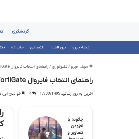
گردشگری
کت
مجله جیرو
بین الملل
اقتصادی
خانواده
تکن
مجله جیرو
/
تکنولوژی
/
راهنمای انتخاب فایروال FortiGate برای شرکت‌ها؛ چرا فقط تعداد کاربر کافی نیست؟
راهنمای انتخاب فایروال FortiGate برای شرکت‌ها؛ چرا فقط تعداد کاربر کافی نیست؟
آخرین به روز رسانی: 17/03/1405
4
خواندن این مطلب 7 دقیقه 
چگونه با
ک
افزودن
تصاویر و
در