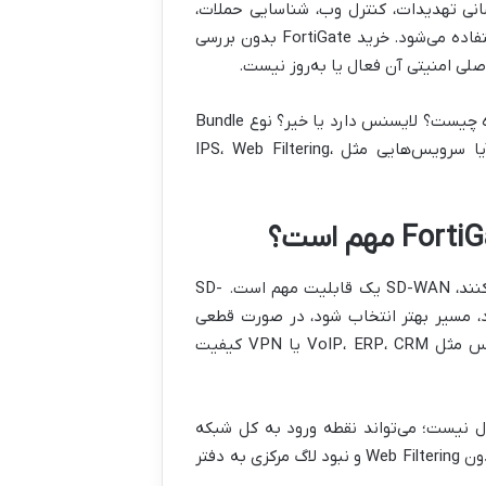
Fortine است که برای به‌روزرسانی تهدیدات، کنترل وب، شناسایی حملات،
مقابله با بدافزار، کنترل اپلیکیشن‌ها و افزایش سطح امنیت FortiGate استفاده می‌شود. خرید FortiGate بدون بررسی
به همین دلیل، هنگام استعلام قیمت باید دقیق پرسیده شود: مدل دستگاه چیست؟ لایسنس دارد یا خیر؟ نوع Bundle
چیست؟ مدت لایسنس چقدر است؟ تمدید آن چگونه انجام می‌شود؟ آیا سرویس‌هایی مثل IPS، Web Filtering،
برای شرکت‌هایی که چند شعبه دارند یا از چند لینک اینترنت استفاده می‌کنند، SD-WAN یک قابلیت مهم است. SD-
د، مسیر بهتر انتخاب شود، در صورت قطعی
لینک اصلی، ارتباط از مسیر جایگزین ادامه پیدا کند و سرویس‌های حساس مثل VoIP، ERP، CRM یا VPN کیفیت
صال نیست؛ می‌تواند نقطه ورود به کل شبکه
سازمان باشد. اگر شعبه با VPN ناامن، دسترسی‌های بدون کنترل، کاربران بدون Web Filtering و نبود لاگ مرکزی به دفتر