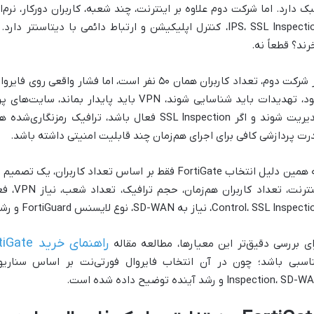
رند؟ قطعاً نه.
در شرکت دوم، تعداد کاربران همان ۵۰ نفر است، اما فش
شود، تهدیدات باید شناسایی شوند، VPN باید پاید
مدیریت شوند و اگر SSL Inspection فعال باشد، تراف
رت پردازشی کافی برای اجرای هم‌زمان چند قابلیت امنیتی داشته باشد.
به همین دلیل انتخاب FortiGate فقط بر اساس تعداد کا
Control، SSL Ins، نیاز به SD-WAN، نوع لایسنس FortiGuard و رشد آینده شبکه هم بررسی شود.
راهنمای خرید FortiGate برای شرکت‌ها
ای بررسی دقیق‌تر این معیارها، مطالعه مقاله
Inspection، SD و رشد آینده توضیح داده شده است.