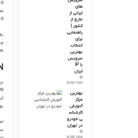
سرویس
های
ایرانی از
FortiGuard مثل خ
خارج از
کشور |
راهنمایی
برای
انتخاب
Antivirus و
بهترین
سرویس
با IP
SD-WAN
ایران
28/06/1404
بهترین
مرکز
به
آموزش
کارشناس
ی خودرو
در تهران
اص
18/08/1404