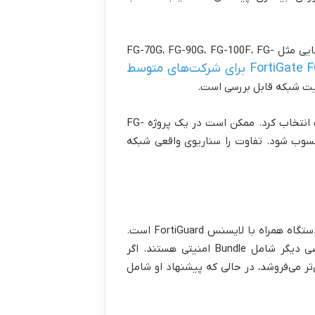
برای شرکت‌های متوسط و شبکه‌هایی که نیاز امنیتی جدی‌تری دارند، مدل‌هایی مثل FG-70G، FG-90G، FG-100F، FG-
For برای شرکت‌های متوسط
با این حال، هیچ مدلی را نباید فقط به‌خاطر معروف بودن یا قیمت مناسب انتخاب کرد. ممکن است در یک پروژه FG-
گر FG-100F هم انتخاب لب مرز محسوب شود. تفاوت را سناریوی واقعی شبکه
یکی از دلایل اختلاف قیمت در بازار FortiGate، تفاوت بین دستگاه خام و دستگاه همراه با لایسنس FortiGuard است.
بعضی پیش‌فاکتورها فقط قیمت Hardware Only را اعلام می‌کنند و بعضی دیگر شامل Bundle امنیتی هستند. اگر
ر می‌فروشد، در حالی که پیشنهاد او شامل