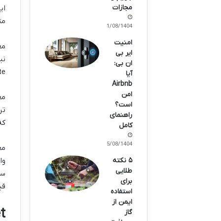
مجازات
ای
مت
11/08/1404
امنیت
ایر بی
ان بی:
Gate
آیا
Airbnb
امن
است؟
تر
راهنمای
که بدون Inspection
کامل
05/08/1404
۵ نکته
طلایی
برای
قیم
استفاده
ایمن از
tinet
گاز