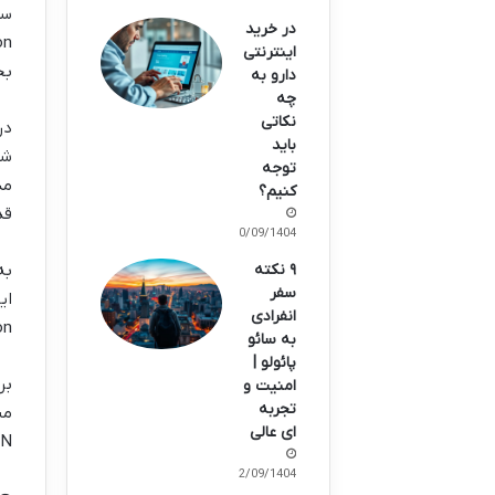
در خرید
اینترنتی
بخ
دارو به
چه
نکاتی
باید
توجه
کنیم؟
قد
20/09/1404
۹ نکته
سفر
انفرادی
pection
به سائو
پائولو |
بر
امنیت و
تجربه
ای عالی
-WAN
12/09/1404