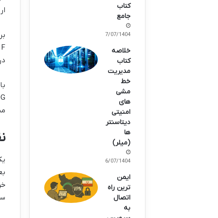
کتاب
ار
جامع
17/07/1404
101F و مدل‌های بالاتر
خلاصه
در بس
کتاب
مدیریت
خط
مشی
های
مش
امنیتی
دیتاسنتر
ها
نقش rd
(میلر)
16/07/1404
ایمن
خر
ترین راه
سر
اتصال
به