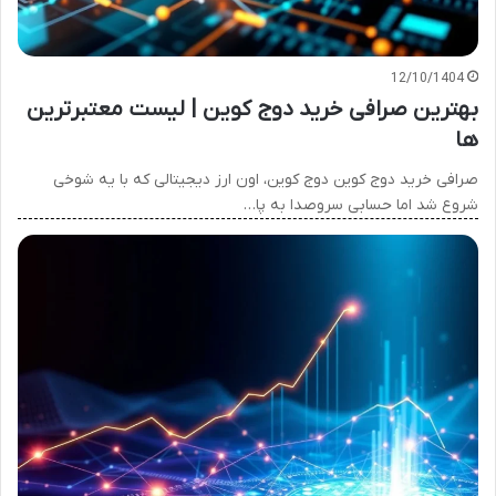
12/10/1404
بهترین صرافی خرید دوج کوین | لیست معتبرترین
ها
صرافی خرید دوج کوین دوج کوین، اون ارز دیجیتالی که با یه شوخی
شروع شد اما حسابی سروصدا به پا…