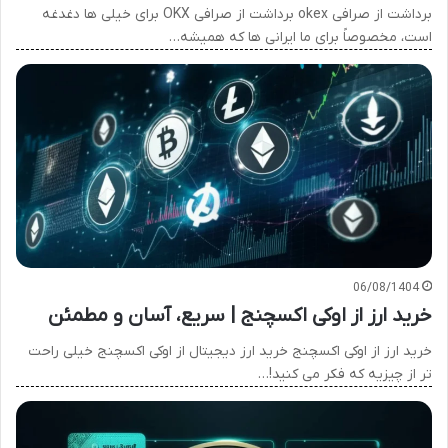
برداشت از صرافی okex برداشت از صرافی OKX برای خیلی ها دغدغه
است، مخصوصاً برای ما ایرانی ها که همیشه…
06/08/1404
خرید ارز از اوکی اکسچنج | سریع، آسان و مطمئن
خرید ارز از اوکی اکسچنج خرید ارز دیجیتال از اوکی اکسچنج خیلی راحت
تر از چیزیه که فکر می کنید!…