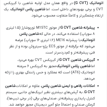
اتوماتیک (G CVT)
در واقع همان مدل اولیه شاهین با گیربکس
CVT و برخی بهبودهای داخلی است. اما
شاهین پلاس اتوماتیک
، یک
ارتقاء چشمگیرتر و کاملاً متفاوت محسوب می‌شود.
پیشرانه
:
شاهین G CVT
از موتور M15TC توربوشارژ (۱.۵ لیتری
۸ سوپاپ) استفاده می‌کند، در حالی که
شاهین پلاس
اتوماتیک
با پیشرانه ME16 (۱.۶ لیتری ۱۶ سوپاپ) عرضه
می‌شود که برگرفته از موتور EC5 پژو-سیتروئن بوده و از نظر
فنی پیشرفته‌تر و کم‌دردسرتر است.
گیربکس
:
شاهین G CVT
از گیربکس CVT بهره می‌برد،
اما
شاهین پلاس اتوماتیک
مجهز به گیربکس ۶ سرعته
اتوماتیک (AT6) است که عملکرد و حس رانندگی بهتری را ارائه
می‌دهد.
امکانات رفاهی و ایمنی
:
شاهین پلاس
، علاوه بر امکانات
شاهین
G CVT
، به آپشن‌های بیشتری نظیر ایربگ‌های جانبی، سیستم
کنترل پایداری پیشرفته‌تر، صندلی‌های برقی (در برخی تیپ‌ها)،
گرمکن صندلی و احتمالاً جلو آمپر دیجیتال مجهز خواهد شد.