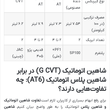
نوع گیربکس
دنده
CVT
AT
AT
مصنوعی)
مصرف ترکیبی
(در ۱۰۰
۷.۵۴ لیتر
۷.۳ لیتر
۷.۹ لیتر
۶.۲ لیتر
کیلومتر)
تعداد ایربگ
۲
۲ تا ۴
۲ تا ۴
۲
PF1+
قدیمی پژو
JAC
پلتفرم
SP100
(ملی)
۴۰۵
(چینی)
شاهین اتوماتیک (G CVT) در برابر
شاهین پلاس اتوماتیک (AT6): چه
تفاوت‌هایی دارند؟
برای رفع ابهام بسیاری از کاربران، لازم است
تفاوت شاهین اتوماتیک
و شاهین پلاس
اتوماتیک را به طور واضح بیان کنیم.
شاهین