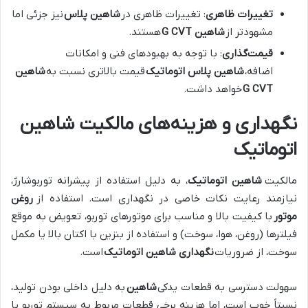
تغییرات ظاهری
: تغییرات ظاهری در
شاهین پلاس
نیز جزئی اما
مشهودتر از
شاهین G CVT
هستند.
قیمت‌گذاری
: با توجه به بهبودهای فنی و امکانات
اضافه،
شاهین پلاس اتوماتیک
قیمت بالاتری نسبت به
شاهین
G CVT
خواهد داشت.
نگهداری و هزینه‌های مالکیت شاهین
اتوماتیک
مالکیت
شاهین اتوماتیک
، به دلیل استفاده از پیشرانه توربوشارژ،
نیازمند رعایت نکات خاصی در نگهداری است. استفاده از
روغن
موتور
با کیفیت بالا و مناسب برای موتورهای توربو، تعویض به موقع
فیلترها (روغن، هوا، سوخت) و استفاده از بنزین با اکتان بالا یا مکمل
سوخت، از ضروریات
نگهداری شاهین اتوماتیک
است.
سهولت دسترسی به قطعات یدکی
شاهین
به دلیل داخلی بودن تولید،
نسبتاً خوب است، اما هزینه برخی قطعات مربوط به سیستم توربو یا