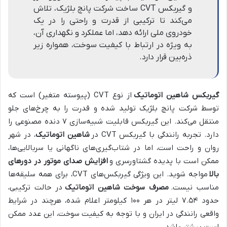
و گیربکس CVT ساخت شرکت پانچ بلژیک، تلاش
می‌کند تا ترکیبی از قدرت و راحتی را در یک
خودروی ملی ارائه دهد، اما عملکرد و نگهداری آن،
به ویژه در ارتباط با کیفیت سوخت، همواره زیر
ذره‌بین قرار دارد.
گیربکس شاهین اتوماتیک
از نوع CVT (پیوسته متغیر) است که
توسط شرکت پانچ بلژیک تولید شده و قدرت را به چرخ‌های جلو
منتقل می‌کند. این گیربکس قابلیت شبیه‌سازی ۷ دنده مصنوعی را
دارد. تجربه رانندگی با گیربکس CVT در
شاهین اتوماتیک
، در شهر
روان و راحت است، اما در شتاب‌گیری‌های ناگهانی یا سربالایی‌ها،
ممکن است با پدیده گشتاورسری و
افزایش صدای موتور در دورهای
بالا
مواجه شوید. این ویژگی گیربکس‌های CVT، برای همه سلیقه‌ها
مناسب نیست.
مصرف سوخت شاهین اتوماتیک
در حالت ترکیبی،
حدود ۷.۵۴ لیتر در هر ۱۰۰ کیلومتر اعلام شده، هرچند در شرایط
واقعی رانندگی در ایران و با توجه به کیفیت سوخت، این عدد ممکن