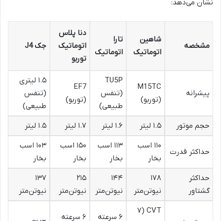
نشان می‌دهد:
دنا پلاس
شاهین
تارا
مشخصه
اتوماتیک
جک J4
اتوماتیک
اتوماتیک
توربو
TU5P
۱.۵ لیتری
EF7
M15TC
پیشرانه
(تنفس
(تنفس
(توربو)
(توربو)
طبیعی)
طبیعی)
حجم موتور
۱.۵ لیتر
۱.۶ لیتر
۱.۷ لیتر
۱.۵ لیتر
۱۱۰ اسب
۱۱۳ اسب
۱۵۰ اسب
۱۰۳ اسب
حداکثر قدرت
بخار
بخار
بخار
بخار
حداکثر
۱۷۸
۱۴۴
۲۱۵
۱۳۷
گشتاور
نیوتن‌متر
نیوتن‌متر
نیوتن‌متر
نیوتن‌متر
CVT (۷
۶ سرعته
۶ سرعته