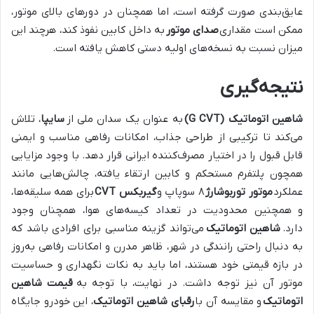
عایق‌بندی صورت گرفته است، اما همچنان در دورهای بالای موتور،
ممکن است مقداری
صدای موتور
به داخل کابین نفوذ کند، هرچند این
میزان نسبت به نسخه‌های اولیه دستی کاهش یافته است.
نتیجه‌گیری
شاهین اتوماتیک (G CVT)
به عنوان یک سدان ملی از
سایپا
، تلاش
می‌کند تا ترکیبی از طراحی جذاب، امکانات رفاهی مناسب و ایمنی
قابل قبول را در اختیار مصرف‌کننده ایرانی قرار دهد. با وجود مزایایی
همچون پلتفرم مستحکم و کابین ارتقاء یافته، چالش‌هایی مانند
عملکرد
موتور توربوشارژ
۸ سوپاپ و
گیربکس CVT
برای همه سلیقه‌ها،
و همچنین محدودیت در تعداد کیسه‌های هوا، همچنان وجود
دارد.
شاهین اتوماتیک
می‌تواند گزینه مناسبی برای افرادی باشد که
به دنبال راحتی رانندگی در شهر، ظاهر مدرن و امکانات رفاهی به‌روز
در بازه قیمتی خود هستند، اما باید به نکات نگهداری و حساسیت
موتور آن نیز توجه داشت. در نهایت، با توجه به
قیمت شاهین
اتوماتیک
و مقایسه آن با
رقبای شاهین اتوماتیک
، این خودرو جایگاه