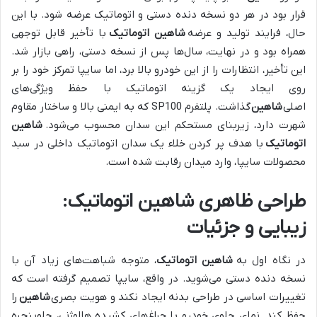
قرار بود در هر دو نسخه دنده دستی و اتوماتیک عرضه شود. با این
حال، فرایند تولید و عرضه
شاهین اتوماتیک
با تأخیر قابل توجهی
همراه بود و در نهایت، سال‌ها پس از نسخه دستی، راهی بازار شد.
این تأخیر، انتظارات را از این خودرو بالا برد، اما سایپا تمرکز خود را بر
روی ایجاد یک گزینه اتوماتیک با حفظ ویژگی‌های
اصلی
شاهین
گذاشت. پلتفرم SP100 که به ایمنی بالا و ساختار مقاوم
شهرت دارد، زیربنای مستحکم این سدان محسوب می‌شود.
شاهین
اتوماتیک
با هدف پر کردن خلاء یک سدان اتوماتیک داخلی در سبد
محصولات سایپا، وارد میدان رقابت شده است.
طراحی ظاهری شاهین اتوماتیک:
زیبایی و جزئیات
در نگاه اول به
شاهین اتوماتیک
، متوجه شباهت‌های زیاد آن با
نسخه دنده دستی می‌شوید. در واقع، سایپا تصمیم گرفته است که
تغییرات اساسی در طراحی بدنه ایجاد نکند و هویت بصری
شاهین
را
حفظ کند. نمای جلوی خودرو با چراغ‌های کشیده هالوژنی، جلوپنجره