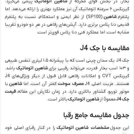
بخار، در بخش قوای محرکه از
شاهین اتوماتیک
پیشی می‌گیرد.
گیربکس ۶ سرعته اتوماتیک آن نیز عملکرد بهتری را ارائه می‌دهد. اما
پلتفرم
شاهین
(SP100) از نظر ایمنی و استحکام، نسبت به پلتفرم
قدیمی دنا پلاس برتری دارد. آپشن‌های رفاهی در هر دو خودرو تقریبا
مشابه است، اما عملکرد فنی دنا پلاس قوی‌تر است.
مقایسه با جک J4
جک J4 یک سدان چینی است که با پیشرانه ۱.۵ لیتری تنفس طبیعی
و ۱۰۳ اسب بخار قدرت، می‌تواند رقیبی برای
شاهین اتوماتیک
باشد.
گیربکس CVT و امکانات رفاهی قابل قبول از دیگر ویژگی‌های J4
هستند. مزیت اصلی J4
مصرف سوخت
کمتر آن است، اما
شاهین
با
موتور توربو، گشتاور بالاتری دارد. در زمان نگارش این مقاله،
قیمت
جک J4
معمولاً از
شاهین اتوماتیک
بالاتر است.
جدول مقایسه جامع رقبا
این جدول
مشخصات شاهین اتوماتیک
را در کنار رقبای اصلی خود