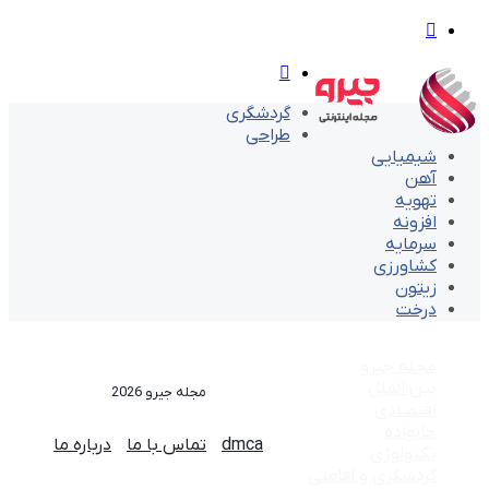
تغییر
پوسته
منو
گردشگری
طراحی
شیمیایی
آهن
تهویه
افزونه
سرمایه
کشاورزی
زیتون
درخت
مجله جیرو
بین الملل
مجله جیرو 2026
اقتصادی
خانواده
dmca
تماس با ما
درباره ما
تکنولوژی
گردشگری و اقامتی