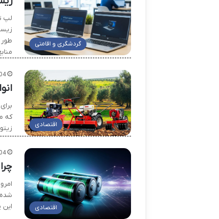
زیس
لپ ت
زیست
طور ق
گردشگری و اقامتی
مناب
04
انو
برای
که مس
اقتصادی
زیتو
04
چرا
امروز
شده ا
این 
اقتصادی