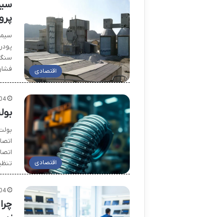
سیم
پرو
سیما
پودر
سنگد
فشا
اقتصادی
04
بول
اتصا
اتصا
اقتصادی
تنظی
04
چرا