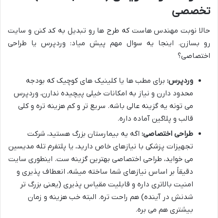
تخصصی
حالا نوبت مهندس هاست که طرح ها رو تبدیل به کد کنن و سایت
رو بسازن. اینجا یه سوال مهم پیش میاد: وردپرس یا طراحی
اختصاصی؟
وردپرس:
برای مطب ها یا کلینیک های کوچیک که بودجه
محدود دارن و نیاز به امکانات خیلی پیچیده ندارن، وردپرس
می تونه یه گزینه عالی باشه. سریع تر و کم هزینه تره و کلی
قالب و پلاگین آماده داره.
طراحی اختصاصی:
اگه یه بیمارستان بزرگ هستید، شرکت
تجهیزات پزشکی با نیازهای خاص دارید، یا پلتفرم تله مدیسین
می خواید، طراحی اختصاصی بهترین گزینه ست. اینطوری سایت
دقیقاً بر اساس نیازهای شما ساخته میشه، انعطاف پذیری و
امنیت بالاتری داره و قابلیت مقیاس پذیری (یعنی بزرگ تر
شدنش در آینده) هم راحت تره. البته خب هزینه و زمان
بیشتری هم می بره.