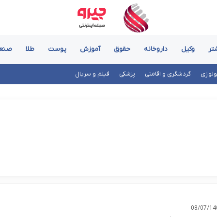
تر
وکیل
داروخانه
حقوق
آموزش
پوست
طلا
صنع
ولوژی
گردشگری و اقامتی
پزشکی
فیلم و سریال
08/07/14