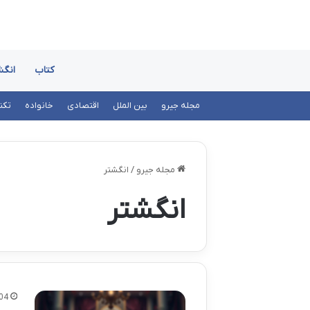
کتاب
انگش
مجله جیرو
بین الملل
اقتصادی
خانواده
تکن
مجله جیرو
/
انگشتر
انگشتر
04