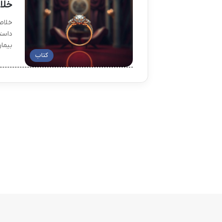
خلا
خلاص
داست
بیما
کتاب