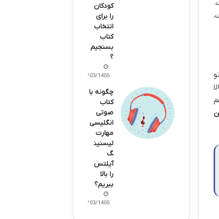
.
کودکان
،
را برای
انتخاب
کتاب
بسنجیم
؟
و
15/03/1405
ا
چگونه با
م
کتاب
ن
صوتی
انگلیسی
مهارت
لیسنین
گ
آیلتس
را بالا
ببریم؟
09/03/1405