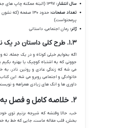
سال انتشار:
۱۳۹۷ (البته ممکنه چاپ های جدیدتری هم داشته باشه)
تعداد صفحات:
حدود ۱۳۰ صفحه (که 
پرمحتواست)
ژانر:
رمان اجتماعی، داستانی
۱.۳. طرح کلی داستان در یک نگاه
اگه بخوایم خیلی کوتاه و در یک جمله، ته و 
جوونی که یه اشتباه کوچیک یا بهتره بگیم یه
می شه که زندگی عادی و روتین نادر، به خا
خانوادگی و اجتماعی روبرو می شه. این کتاب
داوری ها و انگ های زیادی همراهه و نویسنده
۲. خلاصه کامل و فصل به فصل داستان انگشتر بدلی
خب، حالا وقتشه که شیرجه بزنیم توی خود د
بخش، قلب مقاله ماست، جایی که خط به خ