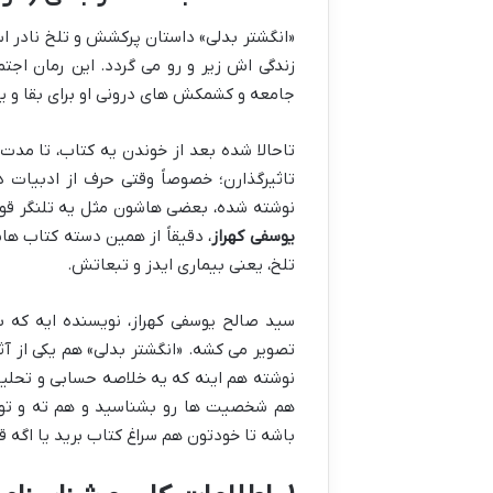
«انگشتر بدلی» داستان پرکشش و تلخ نادر اس
زندگی اش زیر و رو می گردد. این رمان اجتم
جامعه و کشمکش های درونی او برای بقا و ی
تاحالا شده بعد از خوندن یه کتاب، تا مد
تاثیرگذارن؛ خصوصاً وقتی حرف از ادبیات د
نوشته شده، بعضی هاشون مثل یه تلنگر قوی
یوسفی کهراز
، دقیقاً از همین دسته کتاب ها
تلخ، یعنی بیماری ایدز و تبعاتش.
سید صالح یوسفی کهراز، نویسنده ایه که ب
تصویر می کشه. «انگشتر بدلی» هم یکی از آثا
نوشته هم اینه که یه خلاصه حسابی و تحلیلی
هم شخصیت ها رو بشناسید و هم ته و توی پ
باشه تا خودتون هم سراغ کتاب برید یا اگه 