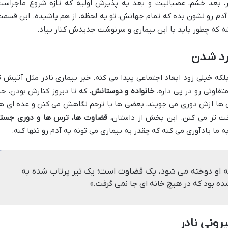
ر، بعد خشم، عصبانیت و بعد یه پذیرش اولیه که تازه شروع ماجراست
م رو نشون بده که تمام جهانش، تو یه لحظه، از هم پاشیده. این قسمت
 که چطور باید با این بیماری و سرنوشت جدیدش کنار بیاد.
ه خیلی زود ابعاد اجتماعی پیدا می کنه. خبر بیماری نادر مثل آتیش ت
تفاوتی رو در پی داره.
خانواده و دوستانش
، که تا دیروز کنارش بودن، حال
ها ازش دوری می جویند، بعضی ها با ترحم نگاهش می کنن و عده ای ه
خت تر می کنن. این بخش از داستان،
قضاوت ها، ترس ها و دوری جست
 ما یادآوری می کنه که چقدر یه بیماری می تونه یه آدم رو تنها کنه.
ه او دوخته می شود، یک قضاوت است؛ یک تیر پرتاب شده به
ه بود که در هیچ خانه ای جا نمی گرفت.»