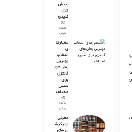
بینش
های
کلیدی
3
هفته
پیش
معیارها
ی
انتخاب
؛
بهترین
ع
رمان‌های
،
فانتزی
ش
برای
سنین
مختلف
4
هفته
پیش
ن
معرفی
اپلیکیش
ن های