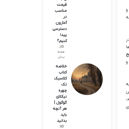
قیمت
و
مناسب
در
ه
آمازون
دسترسی
پیدا
ر
کنیم؟
ا
2
هفته
ح
پیش
و
خلاصه
کتاب
کلاسیک
ه
تک
چهره
ن
نیکلای
،
گوگول |
ی
هر آنچه
باید
بدانید
3