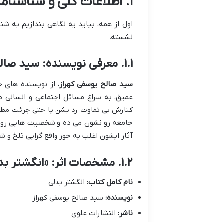
۱. اطلاعات کلی و شناسنامه ای کتاب انگشتر بدلی
اول از همه، بیاید یه نگاهی بندازیم به شن
نشسته.
۱.۱. معرفی نویسنده: سید صالح یوسفی کهراز
سید صالح یوسفی کهراز
، از نویسنده های 
عمیق، به سراغ مسائل اجتماعی و انسانی م
کنارش بی تفاوت رد بشن یا حتی جرئت مطرح
جامعه رو نشون می ده و شخصیت هایی رو خل
آثار ایشون اغلب یه جور واقع گرایی تلخ و ش
۱.۲. مشخصات اثر: «انگشتر بدلی»
نام کامل کتاب:
انگشتر بدلی
نویسنده:
سید صالح یوسفی کهراز
ناشر:
انتشارات علوی