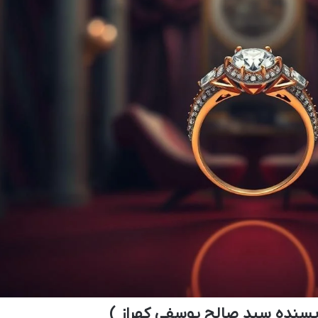
یسنده سید صالح یوسفی کهراز )