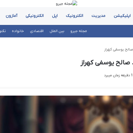
اپلیکیشن
مدیریت
الکترونیک
اپل
الکترونیکی
آمازون
مجله جیرو
بین الملل
اقتصادی
خانواده
تکنو
صالح یوسفی کهراز
 صالح یوسفی کهراز