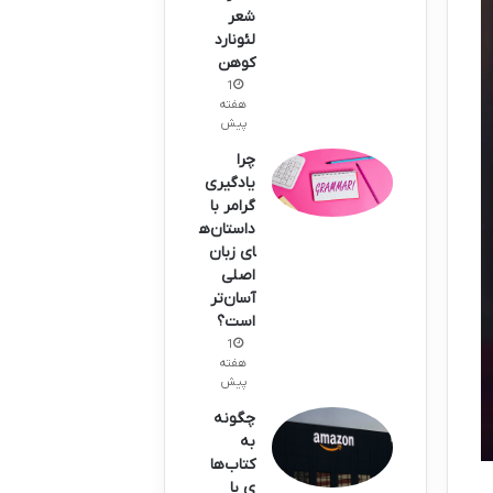
شعر
لئونارد
کوهن
1
هفته
پیش
چرا
یادگیری
گرامر با
داستان‌ه
ای زبان
اصلی
آسان‌تر
است؟
1
هفته
پیش
چگونه
به
کتاب‌ها
ی با