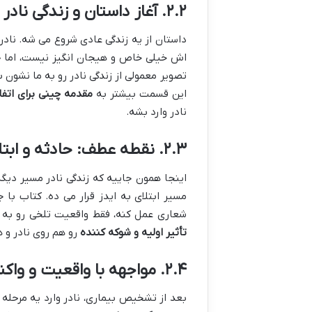
۲.۲. آغاز داستان و زندگی نادر پیش از حادثه
داستان از یه زندگی عادی شروع می شه. نادر
اش خیلی خاص و هیجان انگیز نیست، اما ح
تصویر معمولی از زندگی نادر رو به ما نشون 
این قسمت بیشتر به
مقدمه چینی برای اتف
نادر وارد بشه.
۲.۳. نقطه عطف: حادثه و ابتلا به بیماری ایدز
اینجا همون جاییه که زندگی نادر مسیر دیگه 
مسیر ابتلای به ایدز قرار می ده. کتاب با 
شعاری عمل کنه، فقط واقعیت تلخی رو به 
تأثیر اولیه و شوکه کننده
رو هم روی نادر و ه
۲.۴. مواجهه با واقعیت و واکنش های اولیه
بعد از تشخیص بیماری، نادر وارد یه مرحله 