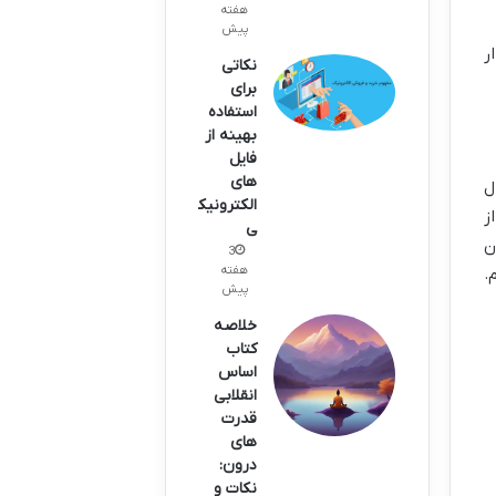
هفته
پیش
ر
نکاتی
برای
استفاده
بهینه از
فایل
های
ل
الکترونیک
ز
ی
ن
3
هفته
.
پیش
خلاصه
کتاب
اساس
انقلابی
قدرت
های
درون:
نکات و