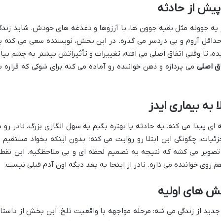
 یه جوونه مثل بقیه جوون ها، با آرزوها و دغدغه های خودش. شاید زندگ
داقل آروم و بی دردسر می گذره. در این بخش، نویسنده سعی می کنه ی
بده، تا وقتی اتفاق اصلی می افته، تغییرات و تأثیراتش بیشتر به چشم بیاد
اق اصلی
می پردازه و ذهن خواننده رو آماده می کنه برای شوکی که قراره ب
ای پیدا می کنه. یه حادثه یا بهتره بگیم یه سهل انگاری بزرگ، نادر رو د
جزئیات، چگونگی این ابتلا رو روایت می کنه؛ بدون اینکه بخواد مستقیم ی
تصویر می کشه که نتیجه یه تصمیم لحظه ای و بی ملاحظگیه. این نقطه
م روی خواننده می ذاره. نادر از اینجا به بعد دیگه اون آدم قبلی نیست.
جدید از زندگی می شه: مرحله مواجهه با واقعیت تلخ. این بخش از داستا