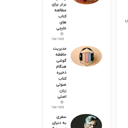
برتر برای
مطالعه
کتاب
ن
های
خارجی
15/04/1405
مدیریت
حافظه
گوشی
هنگام
ذخیره
کتاب
صوتی
زبان
اصلی
10/04/1405
سفری
به دنیای