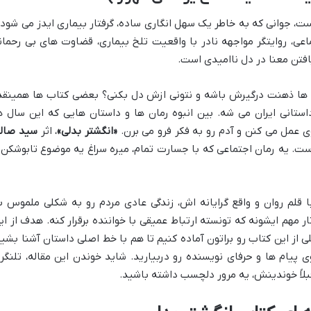
ت، جوانی که به خاطر یک سهل انگاری ساده، گرفتار بیماری ایدز می شود 
اعی، روایتگر مواجهه نادر با واقعیت تلخ بیماری، قضاوت های بی رحمان
افتن معنا در دل ناامیدی است.
ت ها ذهنت درگیرش باشه و نتونی ازش دل بکنی؟ بعضی کتاب ها همینقد
استانی ایران می شه. بین انبوه رمان ها و داستان هایی که این سال ه
 عمل می کنن و آدم رو به فکر فرو می برن.
«انگشتر بدلی»
، اثر
سید صال
ست. یه رمان اجتماعی که با جسارت تمام، میره سراغ یه موضوع تابوشکن 
ا قلم روان و واقع گرایانه اش، زندگی عادی مردم رو به شکلی ملموس ب
ر مهم ایشونه که تونسته ارتباط عمیقی با خواننده برقرار کنه. هدف از ای
 از این کتاب رو براتون آماده کنیم تا هم با خط اصلی داستان آشنا بشید
یام ها و حرفای نویسنده رو دربیارید. شاید خوندن این مقاله، تلنگر
قبلاً خوندینش، یه مرور دلچسب داشته باشید.