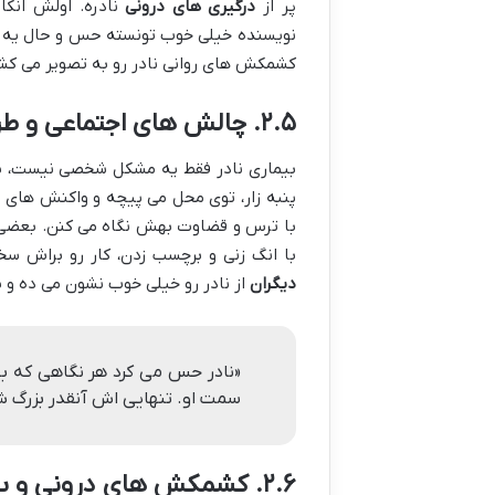
پر از
درگیری های درونی
نادره. اولش انکا
نویسنده خیلی خوب تونسته حس و حال یه آد
کشمکش های روانی نادر رو به تصویر می کشه
۲.۵. چالش های اجتماعی و طرد شدن
بیماری نادر فقط یه مشکل شخصی نیست، بلک
پنبه زار، توی محل می پیچه و واکنش های م
با ترس و قضاوت بهش نگاه می کنن. بعضی 
با انگ زنی و برچسب زدن، کار رو براش س
دیگران
از نادر رو خیلی خوب نشون می ده و به
«نادر حس می کرد هر نگاهی که ب
سمت او. تنهایی اش آنقدر بزرگ شد
۲.۶. کشمکش های درونی و بیرونی نادر