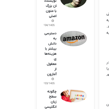
نویسندگ
ان بزرگ
با متون
ی
اصلی
ه
02/04/1405
.
ه
دسترسی
به
دانش
بیشتر با
هزینه‌ها
ی
ر
معقول
ا
از
آمازون
،
21/03/1405
چگونه
سطح
زبان
ن
انگلیسی