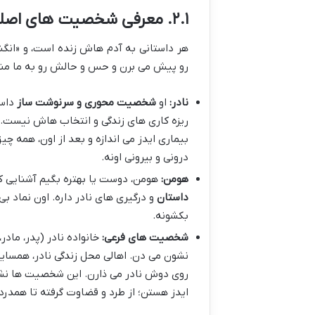
۲.۱. معرفی شخصیت های اصلی و فرعی
هر داستانی به آدم هاش زنده است، و «ان
رو پیش می برن و حس و حالش رو به ما منت
نادر:
او
شخصیت محوری و سرنوشت ساز
داست
ریزه کاری های زندگی و انتخاب هاش نیست. 
بیماری ایدز می اندازه و بعد از اون، همه 
درونی و بیرونی اونه.
هومن:
هومن، دوست یا بهتره بگیم آشنایی ک
داستان
و درگیری های نادر داره. اون نماد بی
بکشونه.
شخصیت های فرعی:
خانواده نادر (پدر، ماد
نشون می دن. اهالی محل زندگی نادر، همسایه
روی دوش نادر می ذارن. این شخصیت ها نشو
ایدز هستن؛ از طرد و قضاوت گرفته تا همدر