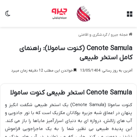
منو
تغی
مجله جیرو
/
گردشگری و اقامتی
Cenote Samula (کنوت سامولا): راهنمای
کامل استخر طبیعی
آخرین به روز رسانی: 13/05/1404
خواندن این مطلب 12 دقیقه زمان میبرد
Cenote Samula استخر طبیعی کنوت سامولا
کنوت سامولا (Cenote Samula) یک استخر طبیعی شگفت انگیز و
پنهان در اعماق شبه جزیره یوکاتان مکزیک است که با نور جادویی و
آب های زلالش، دروازه ای به دنیای اسرارآمیز مایاها را باز می کند.
این پدیده طبیعی بی نظیر، شما را به یک ماجراجویی فراموش
نشدنی دعوت می کند، جایی که می توانید در آب های خنک و