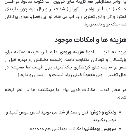
یا اواخر بعدازظهر هم گزینه های خوبین. آب کنوت سامولا تو فصل
خشک (تقریباً از نوامبر تا آوریل) شفاف تر و زلال تره، چون بارندگی
کمتره و گل و لای کمتری وارد آب می شه. تو این فصل، هوای یوکاتان
هم خنک تر و دلپذیرتره.
هزینه ها و امکانات موجود
ورود به کنوت سامولا
هزینه ورودی
داره. این هزینه ممکنه برای
بزرگسالان و کودکان متفاوت باشه. (قیمت دقیقش رو بهتره قبل از
سفر تو سایت های گردشگری چک کنید، چون قیمت ها همیشه در
حال تغییرن، ولی معمولاً خیلی زیاد نیست و ارزشش رو داره.)
در محل کنوت، امکانات خوبی برای بازدیدکننده ها در نظر گرفته
شده:
رختکن و دوش:
قبل و بعد از شنا می تونید لباس عوض کنید و
دوش بگیرید.
سرویس بهداشتی:
امکانات بهداشتی هم موجوده.