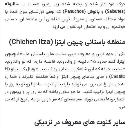
خوک مزه دار شده و پخته شده زیر زمین هست، یا
سالبوته
(Salbutes)
و
پانوش (Panuchos)
که نوعی تورتیلای سرخ شده با
مواد مختلف هستن، از معروف ترین غذاهای این منطقه ان. حسابی
خوشمزه ان و به امتحان کردنشون می ارزه!
منطقه باستانی چیچن ایتزا (Chichen Itza)
یکی از مهم ترین و معروف ترین سایت های باستانی مایاها،
چیچن
ایتزا
، فقط حدود ۴۵ دقیقه از والادولید فاصله داره. اگه تو والادولید
هستید، حیفه که این شاهکار باستانی رو نبینید. هرم ال کاستیلو (El
Castillo) و سایر بناهای چیچن ایتزا واقعاً شگفت انگیزند و شما رو
به دل تاریخ می برن. می تونید بازدید از کنوت سامولا رو تو یه روز با
چیچن ایتزا ترکیب کنید، اما حواستون باشه که یه روز پر و پیمون در
انتظارتونه! بعضی تورها هم هستن که هر دو رو تو یه پکیج ارائه می
دن.
سایر کنوت های معروف در نزدیکی