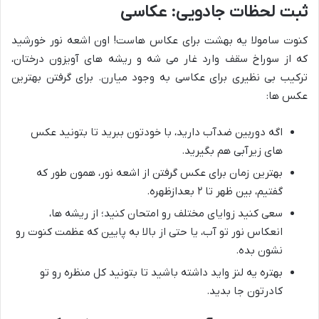
ثبت لحظات جادویی: عکاسی
کنوت سامولا یه بهشت برای عکاس هاست! اون اشعه نور خورشید
که از سوراخ سقف وارد غار می شه و ریشه های آویزون درختان،
ترکیب بی نظیری برای عکاسی به وجود میارن. برای گرفتن بهترین
عکس ها:
اگه دوربین ضدآب دارید، با خودتون ببرید تا بتونید عکس
های زیرآبی هم بگیرید.
بهترین زمان برای عکس گرفتن از اشعه نور، همون طور که
گفتیم، بین ظهر تا ۲ بعدازظهره.
سعی کنید زوایای مختلف رو امتحان کنید؛ از ریشه ها،
انعکاس نور تو آب، یا حتی از بالا به پایین که عظمت کنوت رو
نشون بده.
بهتره یه لنز واید داشته باشید تا بتونید کل منظره رو تو
کادرتون جا بدید.