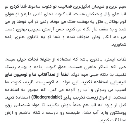
مهم ترین و هیجان انگیزترین فعالیت تو کنوت سامولا،
شنا کردن
تو
آب های زلال و خنکش هست. آب کنوت دمای ثابتی داره و تو هوای
گرم یوکاتان، مثل یه بهشت خنک می مونه. وقتی تو آب غوطه ور می
شید و به سقف غار نگاه می کنید، حس آرامش عجیبی بهتون دست
می ده. انگار زمان متوقف شده و شما تو یه تابلوی هنری زنده
شناورید.
نکات ایمنی: یادتون باشه که استفاده از
جلیقه نجات
خیلی مهمه،
حتی اگه شناگر ماهری هستید. عمق کنوت زیاده و بهتره ریسک
نکنید. یه نکته خیلی مهم دیگه:
لطفاً از ضدآفتاب ها و لوسیون های
شیمیایی استفاده نکنید.
این مواد به اکوسیستم ظریف کنوت ها
آسیب می رسونن و آب رو آلوده می کنن. اگه مجبور به استفاده
هستید، از انواع
زیست تخریب پذیر (Biodegradable)
استفاده کنید.
قبل از ورود به آب هم حتماً دوش بگیرید تا مواد شیمیایی روی
پوستتون وارد آب نشه. طبیعت رو دوست داشته باشیم و ازش
محافظت کنیم.