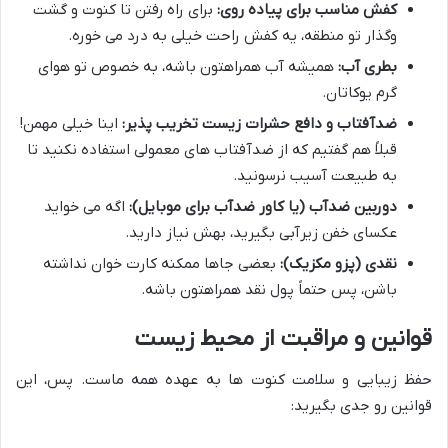
کفش مناسب برای پیاده روی:
برای راه رفتن تا کنوت و گشت
وگذار تو منطقه، یه کفش راحت خیلی به درد می خوره.
بطری آب:
همیشه آب همراهتون باشه، به خصوص تو هوای
گرم یوکاتان.
ضدآفتاب و دافع حشرات زیست تخریب پذیر:
اینا خیلی مهمن!
قبلاً هم گفتیم که از ضدآفتاب های معمولی استفاده نکنید تا
به طبیعت آسیب نرسونید.
دوربین ضدآب (یا کاور ضدآب برای موبایل):
اگه می خواید
عکسای خفن زیرآبی بگیرید، بهش نیاز دارید.
نقدی (پزو مکزیک):
بعضی جاها ممکنه کارت خوان نداشته
باشن، پس حتماً پول نقد همراهتون باشه.
قوانین و مراقبت از محیط زیست
حفظ زیبایی و سلامت کنوت ها به عهده همه ماست. پس، این
قوانین رو جدی بگیرید: