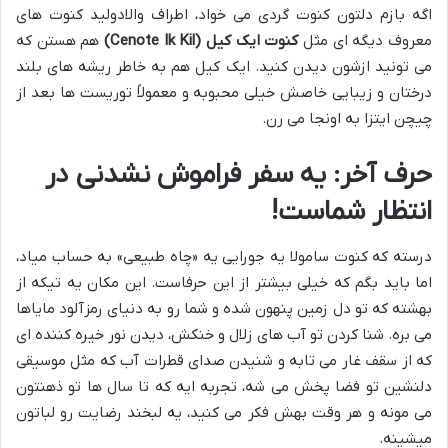
اگه بازم دلتون کنوت گردی می خواد، اطراف والادولید کنوت های
معروف دیگه ای مثل
کنوت ایک کیل (Cenote Ik Kil)
هم هستن که
می تونید ازشون دیدن کنید. ایک کیل هم به خاطر ریشه های بلند
درختان و زیبایی خاصش خیلی محبوبه و معمولاً توریست ها بعد از
چیچن ایتزا به اونجا می رن.
حرف آخر: یه سفر فراموش نشدنی در
انتظار شماست!
درسته که کنوت سامولا یه جورایی یه «چاه طبیعی» به حساب میاد،
اما باید بگم که خیلی بیشتر از این حرفاست. این مکان یه تیکه از
بهشته که تو دل زمین پنهون شده و شما رو به دنیای رمزآلود مایاها
می بره. شنا کردن تو آب های زلال و خنکش، دیدن نور خیره کننده ای
که از سقف غار می تابه و شنیدن صدای قطرات آب که مثل موسیقی
دلنشین تو فضا پخش می شه، تجربه ایه که تا سال ها تو ذهنتون
می مونه و هر وقت بهش فکر می کنید، یه لبخند رضایت رو لباتون
میشینه.