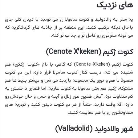
های نزدیک
یه سفر به والادولید و کنوت سامولا رو می تونید با دیدن کلی جای
باحال دیگه ترکیب کنید. این منطقه پر از جاذبه های گردشگریه که
می تونه سفرتون رو کامل تر و جذاب تر کنه.
کنوت ژکیم (Cenote X’keken)
کنوت ژکیم (Cenote X’keken) که گاهی با نام «کنوت اژککن» هم
شنیده می شه، درست کنار کنوت سامولا قرار داره. این دو کنوت
معمولاً با هم و توی یک مجموعه بازدید می شن و بیشتر بلیط ها هم
مشترکه. ژکیم هم مثل سامولا یه کنوت غاریه، اما فضای داخلیش یه
کم متفاوت تره. آبش همین طور زلال و آبیه و حس و حال خودش رو
داره. اگه وقت دارید، حتماً از هر دو کنوت دیدن کنید و تجربه های
متفاوتشون رو با هم مقایسه کنید.
شهر والادولید (Valladolid)