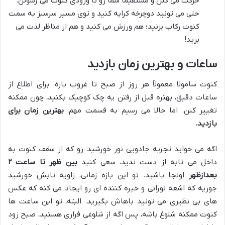
حرکت می کنن و مستقیماً شما رو تا ورودی کنوت می رسونن.
حتی می تونید دوچرخه کرایه کنید و توی مسیر سرسبز به سمت
کنوت رکاب بزنید؛ هم ورزش می کنید و هم از مناظر لذت می
برید!
ساعات و بهترین زمان بازدید
کنوت سامولا معمولاً هر روز از صبح تا غروب بازه. برای اطلاع از
ساعات دقیق، بهتره قبل از رفتن یه چک کوچیک بکنید، چون ممکنه
تغییر کنن. اما حالا می رسیم به قسمت مهم:
بهترین زمان برای
بازدید.
اگه می خواید تجربه جادویی نور خورشید رو که از سقف کنوت به
داخل می تابه از دست ندید، سعی کنید
بین ظهر تا ساعت ۲
بعدازظهر
اونجا باشید. تو این بازه زمانی، زاویه تابش خورشید
جوریه که اشعه نورانی و خیره کننده ای رو ایجاد می کنه که عکس
های بی نظیری می تونید باهاش بگیرید. البته، تو این ساعت ها
کنوت ممکنه شلوغ باشه، پس اگه از شلوغی فراری هستید، صبح زود