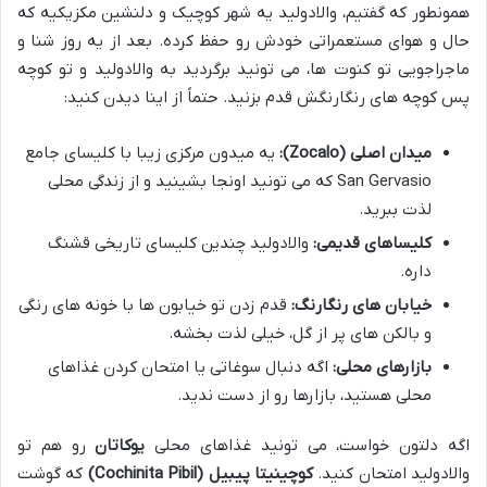
همونطور که گفتیم، والادولید یه شهر کوچیک و دلنشین مکزیکیه که
حال و هوای مستعمراتی خودش رو حفظ کرده. بعد از یه روز شنا و
ماجراجویی تو کنوت ها، می تونید برگردید به والادولید و تو کوچه
پس کوچه های رنگارنگش قدم بزنید. حتماً از اینا دیدن کنید:
میدان اصلی (Zocalo):
یه میدون مرکزی زیبا با کلیسای جامع
San Gervasio که می تونید اونجا بشینید و از زندگی محلی
لذت ببرید.
کلیساهای قدیمی:
والادولید چندین کلیسای تاریخی قشنگ
داره.
خیابان های رنگارنگ:
قدم زدن تو خیابون ها با خونه های رنگی
و بالکن های پر از گل، خیلی لذت بخشه.
بازارهای محلی:
اگه دنبال سوغاتی یا امتحان کردن غذاهای
محلی هستید، بازارها رو از دست ندید.
اگه دلتون خواست، می تونید غذاهای محلی
یوکاتان
رو هم تو
والادولید امتحان کنید.
کوچینیتا پیبیل (Cochinita Pibil)
که گوشت