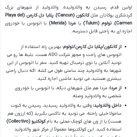
اولین قدم، رسیدن به والادولیده. والادولید از شهرهای بزرگ
گردشگری یوکاتان مثل
کانکون (Cancun)
،
پلایا دل کارمن (Playa del
Carmen)
،
تولوم (Tulum)
یا
مردا (Merida)
با اتوبوس یا خودروی
اجاره ای به راحتی قابل دسترسه.
از کانکون/پلایا دل کارمن/تولوم:
بهترین راه، استفاده از
اتوبوس های راحت و مجهز شرکت ADO هست. بلیط ها رو می
تونید آنلاین یا توی ترمینال تهیه کنید. سفر با اتوبوس از این
شهرها به والادولید چند ساعتی طول می کشه. اگه دنبال راحتی
بیشتری هستید، می تونید ماشین اجاره کنید.
از مردا:
مردا هم مثل شهرهای دیگه، با اتوبوس یا خودروی
شخصی به والادولید وصله.
داخل والادولید:
وقتی به والادولید رسیدید، رسیدن به کنوت
سامولا خیلی راحته. می تونید یه تاکسی بگیرید (که ارزون هم
هست) یا از ون های کوچک محلی به نام
کولکتیو (Collectivo)
استفاده کنید. این کولکتیوها معمولاً از مرکز شهر والادولید