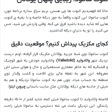
حالا که فهمیدیم کنوت ها چی هستن، بریم سراغ ستاره برنامه مون:
کنوت سامولا. این کنوت واقعاً یه جور دیگه خاصه و با بقیه ی کنوت
هایی که شاید دیده باشید فرق می کنه. وقتی واردش می شید، حس
می کنید پا تو یه دنیای دیگه گذاشتید.
کجای مکزیک پیداش کنیم؟ موقعیت دقیق
کنوت سامولا توی شبه جزیره یوکاتان مکزیک قرار گرفته، اونم درست
نزدیک شهر
والادولید (Valladolid)
. والادولید خودش یه شهر کوچیک
و قشنگیه که به خاطر معماری مستعمراتی و حال و هوای سنتی اش
معروفه. این شهر یه نقطه عالی برای اقامت و گشت وگذار توی
منطقه به حساب میاد، چون هم به کنوت سامولا نزدیکه و هم به
خیلی از جاذبه های دیگه یوکاتان، مثل سایت باستانی
چیچن ایتزا
.
فاصله والادولید تا کنوت سامولا خیلی کمه، شاید کمتر از ۱۰-۱۵ دقیقه
رانندگی. این نزدیکی باعث می شه دسترسی به سامولا خیلی راحت