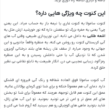
باشه و نیازی نباشه راه دوری برید.
این کنوت چه ویژگی هایی داره؟
کنوت سامولا یه کنوت غاری یا نیمه باز به حساب میاد. این یعنی
چی؟ یعنی یه حفره بزرگ تو سقفش داره که نور خورشید ازش مثل یه
اشعه طلایی
به داخل می تابه. این نورپردازی طبیعی، وقتی آب های
آبی کریستالی کنوت رو روشن می کنه، یه منظره واقعاً جادویی و این
جهانی به وجود میاره. از سقف غار، ریشه های بلند درختانی آویزون
شدن که تا نزدیکی آب یا حتی داخلش رسیدن و به این منظره
رمزآلود، زیبایی عجیبی می دن. انگار طبیعت یه تابلو نقاشی بی نظیر
خلق کرده.
آب کنوت سامولا فوق العاده شفافه و رنگ آبی فیروزه ای قشنگی
داره. دمای آب هم معمولاً خنکه و برای شنا توی گرمای یوکاتان عالیه.
عمق این کنوت هم قابل توجهه، هرچند که معمولاً برای شنا تو بخش
های کم عمق تر و امن تر می تونید بمونید. تو این آب های زلال،
شاید بتونید ماهی های کوچیکی رو هم ببینید که آروم شنا می کنن و