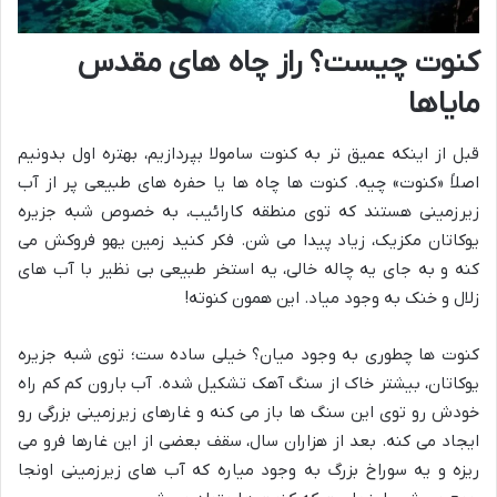
کنوت چیست؟ راز چاه های مقدس
مایاها
قبل از اینکه عمیق تر به کنوت سامولا بپردازیم، بهتره اول بدونیم
اصلاً «کنوت» چیه. کنوت ها چاه ها یا حفره های طبیعی پر از آب
زیرزمینی هستند که توی منطقه کارائیب، به خصوص شبه جزیره
یوکاتان مکزیک، زیاد پیدا می شن. فکر کنید زمین یهو فروکش می
کنه و به جای یه چاله خالی، یه استخر طبیعی بی نظیر با آب های
زلال و خنک به وجود میاد. این همون کنوته!
کنوت ها چطوری به وجود میان؟ خیلی ساده ست؛ توی شبه جزیره
یوکاتان، بیشتر خاک از سنگ آهک تشکیل شده. آب بارون کم کم راه
خودش رو توی این سنگ ها باز می کنه و غارهای زیرزمینی بزرگی رو
ایجاد می کنه. بعد از هزاران سال، سقف بعضی از این غارها فرو می
ریزه و یه سوراخ بزرگ به وجود میاره که آب های زیرزمینی اونجا