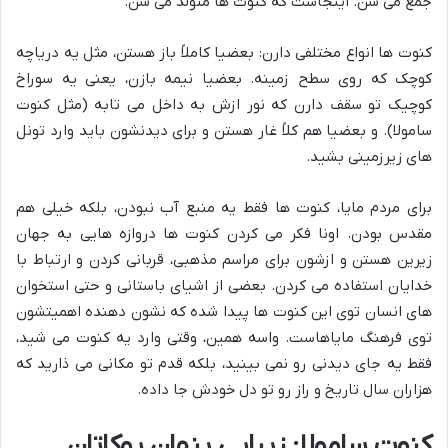
جمع می شن. اینجاست که کنوت ها متولد می شن.
کنوت ها انواع مختلفی دارن: بعضیا کاملاً باز هستن، مثل یه دریاچه
کوچک که روی سطح زمینه. بعضیا نیمه بازن، یعنی یه سوراخ
کوچیک تو سقف دارن که نور ازش به داخل می تابه (مثل کنوت
سامولا). و بعضیا هم کلاً غار هستن و برای دیدنشون باید وارد تونل
های زیرزمینی بشید.
برای مردم مایا، کنوت ها فقط یه منبع آب نبودن، بلکه خیلی هم
مقدس بودن. اونا فکر می کردن کنوت ها دروازه هایی به جهان
زیرین هستن و ازشون برای مراسم مذهبی، قربانی کردن و ارتباط با
خدایان استفاده می کردن. بعضی از اشیای باستانی و حتی استخوان
های انسان توی این کنوت ها پیدا شده که نشون دهنده اهمیتشون
توی فرهنگ مایاهاست. واسه همین، وقتی وارد یه کنوت می شید،
فقط یه جای دیدنی رو نمی بینید، بلکه قدم تو مکانی می ذارید که
هزاران سال تاریخ و راز رو تو دل خودش جا داده.
کنوت سامولا: زیبایی پنهان یوکاتان