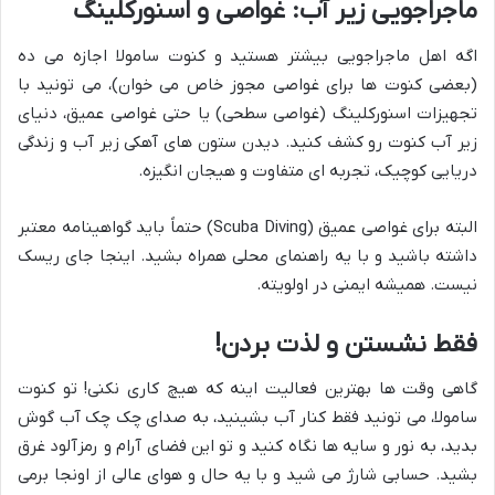
ماجراجویی زیر آب: غواصی و اسنورکلینگ
اگه اهل ماجراجویی بیشتر هستید و کنوت سامولا اجازه می ده
(بعضی کنوت ها برای غواصی مجوز خاص می خوان)، می تونید با
تجهیزات اسنورکلینگ (غواصی سطحی) یا حتی غواصی عمیق، دنیای
زیر آب کنوت رو کشف کنید. دیدن ستون های آهکی زیر آب و زندگی
دریایی کوچیک، تجربه ای متفاوت و هیجان انگیزه.
البته برای غواصی عمیق (Scuba Diving) حتماً باید گواهینامه معتبر
داشته باشید و با یه راهنمای محلی همراه بشید. اینجا جای ریسک
نیست. همیشه ایمنی در اولویته.
فقط نشستن و لذت بردن!
گاهی وقت ها بهترین فعالیت اینه که هیچ کاری نکنی! تو کنوت
سامولا، می تونید فقط کنار آب بشینید، به صدای چک چک آب گوش
بدید، به نور و سایه ها نگاه کنید و تو این فضای آرام و رمزآلود غرق
بشید. حسابی شارژ می شید و با یه حال و هوای عالی از اونجا برمی