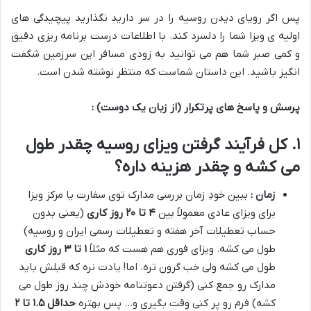
پس اگر رویای دیدن روسیه را در سر دارید نگذارید پیچیدگی های
اولیه ی ویزا شما را دلسرد کند. با اطلاعات درست برنامه ریزی دقیق
و کمی صبر شما هم می توانید به زودی مسافر این سرزمین شگفت
انگیز باشید. این داستان شماست که منتظر نوشته شدن است.
پرسش و پاسخ های پرتکرار (از زبان یک دوست) :
۱. کل فرآیند گرفتن ویزای روسیه چقدر طول
می کشه و چقدر هزینه داره؟
زمان :
ببین خودِ زمان بررسی مدارک توی سفارت یا مرکز ویزا
برای ویزای عادی معمولاً بین
۴
تا
۲۰
روز کاری
(یعنی بدون
حساب تعطیلات آخر هفته و تعطیلات رسمی ایران و روسیه)
طول می کشه. ویزای فوری هم هست که مثلاً
۱
تا
۳
روز کاری
طول می کشه ولی خب گرون تره. اما! یادت نره که قبلش باید
مدارک رو جمع کنی (گرفتن دعوتنامه خودش چند روز طول می
کشه) فرم رو پر کنی وقت بگیری و… پس بهتره
حداقل
۱.۵
تا
۲