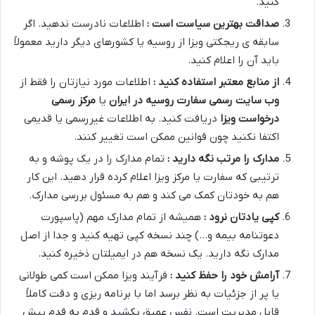
کنید.
صداقت بهترین سیاست است :
اطلاعات نادرست ندهید. اگر
سابقه ی ریجکتی ویزا از روسیه یا کشورهای دیگر دارید معمولاً
باید آن را اعلام کنید.
از منابع معتبر استفاده کنید :
اطلاعات مورد نیازتان را فقط از
وب سایت رسمی سفارت روسیه در ایران
یا
مرکز رسمی
درخواست ویزا
دریافت کنید. به اطلاعات غیررسمی یا قدیمی
اکتفا نکنید چون قوانین ممکن است تغییر کنند.
مدارک را مرتب نگه دارید :
تمام مدارک را در یک پوشه و به
ترتیبی که سفارت یا مرکز ویزا اعلام کرده قرار دهید. این کار
هم به خودتان کمک می کند و هم به مسئول بررسی مدارک.
کپی یادتان نرود :
همیشه از تمام مدارک مهم (پاسپورت
دعوتنامه بیمه و…) چند نسخه کپی تهیه کنید و جدا از اصل
مدارک نگه دارید. یک نسخه هم در ایمیلتان ذخیره کنید.
آرامش خود را حفظ کنید :
فرآیند ویزا ممکن است کمی طولانی
یا پر از جزئیات به نظر برسد اما با برنامه ریزی و دقت کاملاً
قابل مدیریت است. نفس عمیق بکشید و قدم به قدم پیش