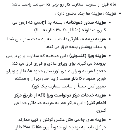
ماه
قبل از سفرت استارت کار رو بزنی که خیالت راحت باشه.
هزینه :
هزینه ها چند بخش داره :
هزینه صدور دعوتنامه :
بسته به آژانسی که ازش می
گیری متفاوته (مثلاً از ۲۰-۳۰ دلار به بالا).
هزینه بیمه مسافرتی :
اینم بسته به مدت سفر سن شما
و سقف پوشش بیمه فرق می کنه.
هزینه ویزا (کنسولی) :
این مبلغیه که سفارت برای بررسی
پرونده می گیره. برای ویزای عادی و فوری فرق می کنه.
معمولاً هزینه ویزای عادی توریستی حدود
۸۰
دلار
و ویزای
فوری حدود
۱۶۰
دلار
هست (اینا حدودی ان و ممکنه
تغییر کنن حتماً از سایت سفارت چک کن).
هزینه خدمات مرکز درخواست ویزا (اگه از طریق مرکز
اقدام کنی) :
این مراکز هم یه هزینه خدماتی جدا می
گیرن.
هزینه های جانبی مثل عکس گرفتن و کپی مدارک.
در کل باید یه بودجه ای حدوداً بین
۱۵۰
تا
۳۰۰
دلار