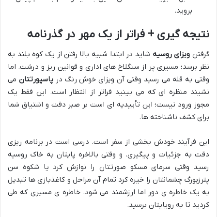
بروید.
نتیجه گیری + فراتر از یک مهر در گذرنامه
گرفتن
ویزای روسیه
شاید در ابتدا شبیه بالا رفتن از یک کوه بلند به
نظر برسد؛ مسیری پر از سنگلاخ های اداری و قوانین ریز و درشت. اما
وقتی به قله می رسید وقتی آن ویزای خوش رنگ در
پاسپورتتان
می
نشیند منظره ای که می بینید فراتر از انتظار است. این فقط یک
مجوز ورود نیست؛ این تأییدیه ای است بر صبر دقت و اشتیاق شما
برای کشف ناشناخته ها.
این فرآیند خودش بخشی از سفر است. درسی است در برنامه ریزی
دقت به جزئیات و پیگیری. و وقتی بالاخره پایتان به خاک روسیه
رسید وقتی سرمای مسکو صورتتان را نوازش کرد یا شکوه سن
پترزبورگ چشمانتان را خیره کرد تمام آن مراحل و کاغذبازی ها تبدیل
به یک خاطره ی دور اما ارزشمند می شود. خاطره ی مسیری که طی
کردید تا به رویایتان برسید.