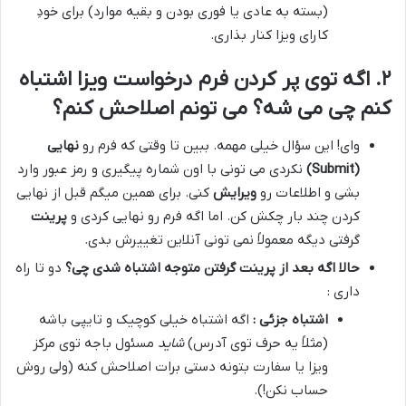
(بسته به عادی یا فوری بودن و بقیه موارد) برای خودِ
کارای ویزا کنار بذاری.
۲. اگه توی پر کردن فرم درخواست ویزا اشتباه
کنم چی می شه؟ می تونم اصلاحش کنم؟
وای! این سؤال خیلی مهمه. ببین تا وقتی که فرم رو
نهایی
(Submit)
نکردی می تونی با اون شماره پیگیری و رمز عبور وارد
بشی و اطلاعات رو
ویرایش
کنی. برای همین میگم قبل از نهایی
کردن چند بار چکش کن. اما اگه فرم رو نهایی کردی و
پرینت
گرفتی دیگه معمولاً نمی تونی آنلاین تغییرش بدی.
حالا اگه بعد از پرینت گرفتن متوجه اشتباه شدی چی؟
دو تا راه
داری :
اشتباه جزئی :
اگه اشتباه خیلی کوچیک و تایپی باشه
(مثلاً یه حرف توی آدرس)
شاید
مسئول باجه توی مرکز
ویزا یا سفارت بتونه دستی برات اصلاحش کنه (ولی روش
حساب نکن!).