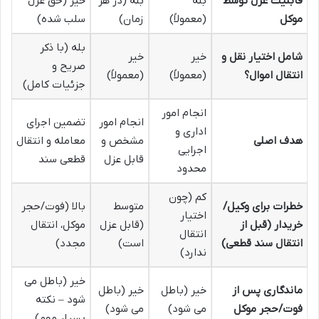
قابلیت عزل توسط
بله
بله (در هر
خیر (حق عزل
موکل
(معمولاً)
زمان)
سلب شده)
بله (با ذکر
شامل اختیار نقل و
خیر
خیر
صریح و
انتقال اموال؟
(معمولاً)
(معمولاً)
جزئیات کامل)
انجام امور
انجام امور
تضمین اجرای
اداری و
هدف اصلی
مشخص و
معامله و انتقال
اجرایی
قابل عزل
قطعی سند
محدود
کم (چون
خطرات برای وکیل/
متوسط
بالا (فوت/حجر
اختیار
خریدار (قبل از
(قابل عزل
موکل، انتقال
انتقال
انتقال سند قطعی)
است)
مجدد)
ندارد)
خیر (باطل می
ماندگاری پس از
خیر (باطل
خیر (باطل
شود – نکته
فوت/حجر موکل
می شود)
می شود)
بسیار مهم)