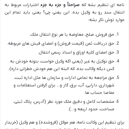
نامه ای تنظیم بشه که
صراحتاً و جزء به جزء
اختیارات مربوط به
انتقال سند رو به وکیل بده. این یعنی چی؟ یعنی باید تمام این
موارد توش ذکر بشه:
حق فروش، صلح، معاوضه یا هر نوع انتقال ملک.
حق دریافت ثمن (قیمت فروش) و امضای فیش های مربوطه.
حق امضای کلیه اوراق و اسناد رسمی انتقال.
حق توکیل به غیر (یعنی اگه وکیل خواست، بتونه خودش به
کس دیگه وکالت بده، که البته این هم خودش خطراتی داره).
حق مراجعه به تمامی ادارات و سازمان ها مثل اداره ثبت،
شهرداری، دارایی، آب، برق، گاز و… برای گرفتن استعلامات و
مفاصا حساب ها.
مشخصات کامل و دقیق ملک مورد نظر (آدرس، پلاک ثبتی،
مساحت، حدود اربعه و…).
برای تنظیم این وکالت نامه، هم موکل (فروشنده) و هم وکیل (خریدار