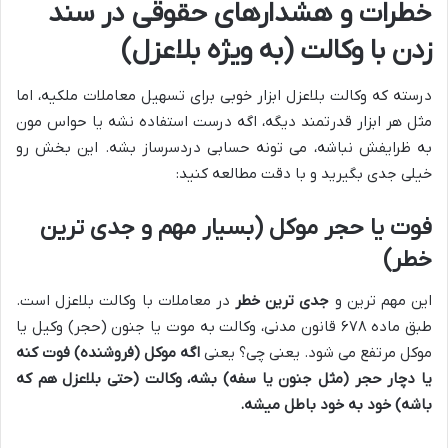
خطرات و هشدارهای حقوقی در سند
زدن با وکالت (به ویژه بلاعزل)
درسته که وکالت بلاعزل ابزار خوبی برای تسهیل معاملات ملکیه، اما
مثل هر ابزار قدرتمند دیگه، اگه درست استفاده نشه یا حواس مون
به ظرایفش نباشه، می تونه حسابی دردسرساز بشه. این بخش رو
خیلی جدی بگیرید و با دقت مطالعه کنید:
فوت یا حجر موکل (بسیار مهم و جدی ترین
خطر)
این مهم ترین و
جدی ترین خطر
در معاملات با وکالت بلاعزل است.
طبق ماده ۶۷۸ قانون مدنی، وکالت به موت یا جنون (حجر) وکیل یا
موکل مرتفع می شود. یعنی چی؟ یعنی
اگه موکل (فروشنده) فوت کنه
یا دچار حجر (مثل جنون یا سفه) بشه، وکالت (حتی بلاعزل هم که
باشه) خود به خود باطل میشه.