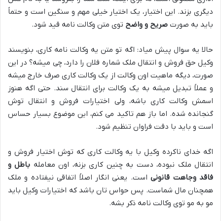
دیگری بزند. این اختیار، یک اختیار خیلی مهم و سنگین است و حتماً
باید به صورت
صریح و واضح
توی متن وکالت نامه قید شود.
حالا یه سوال پیش میاد: اگه تو متن یه وکالت نامه کاری، بنویسند
وکیل حق فروش و انتقال ملک شماره فلان را دارد، چی میشه؟ در این
صورت، دیگه ماهیت اون وکالت از یک وکالت کاری صرف خارج میشه
و عملاً تبدیل میشه به یک وکالت برای انتقال سند. حتی اگه هنوز
اسمش وکالت کاری باشه، ولی اختیارات فروش و انتقال توش
گنجانده شده. اما باز هم تاکید می کنم، این موضوع بسیار حساس
است و باید با دقت فراوان تنظیم شود.
اگه خدای ناکرده وکیل با یه وکالت کاری که توش اختیار فروش و
انتقال ملک نبوده، دست به چنین کاری بزنه، اون معامله
باطل و
فاقد وجاهت قانونی
است. یعنی انگار اصلاً اتفاقی نیفتاده و ملک
همچنان مال شماست. پس حواس تان باشد که اختیارات وکیل باید
مو به مو توی وکالت نامه ذکر بشه.