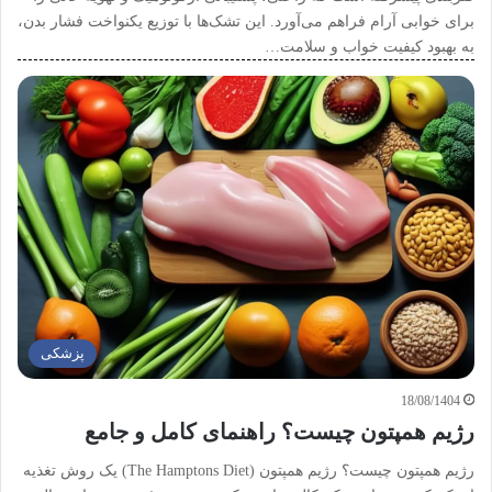
برای خوابی آرام فراهم می‌آورد. این تشک‌ها با توزیع یکنواخت فشار بدن،
به بهبود کیفیت خواب و سلامت…
پزشکی
18/08/1404
رژیم همپتون چیست؟ راهنمای کامل و جامع
رژیم همپتون چیست؟ رژیم همپتون (The Hamptons Diet) یک روش تغذیه