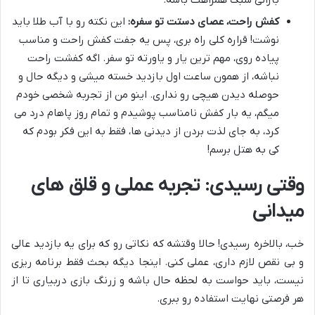
بارانی سبک همراهت باشه.
کفش راحت، عصای دستت تو سفره:
این نکته رو با آب طلا باید
نوشت! قراره کلی راه بری، پس یه جفت کفش راحت و مناسب
پیاده روی، مهم ترین یار و یاورته تو سفر. اگه کفشت راحت
نباشه، از همون ساعت اول بازدید خسته میشی و دیگه حال و
حوصله دیدن هیچی رو نداری. اینو من از تجربه شخصی خودم
میگم، یه بار کفش نامناسب پوشیدم و تمام روز پاهام درد می
کرد، به جای لذت بردن از دیدنی ها، فقط به این فکر بودم که
کی به هتل برسم!
وقتی رسیدی: تجربه عملی و قلق های
میدانی
خب، بالاخره رسیدی! حالا وقتشه که نکاتی رو که برای یه بازدید عالی
و بی نقص لازم داری، عملی کنی. اینجا دیگه بحث فقط برنامه ریزی
نیست، باید حواست به لحظه حال باشه و زرنگ بازی دربیاری تا از
هر فرصتی نهایت استفاده رو ببری.