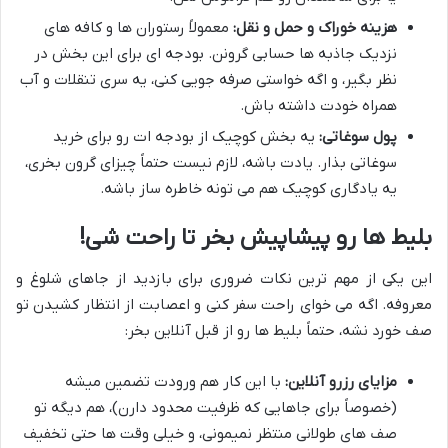
هزینه خوراک و حمل و نقل:
معمولاً رستوران ها و کافه های
نزدیک جاذبه ها حسابی گرونن. بودجه ای برای این بخش در
نظر بگیر، و اگه خواستی صرفه جویی کنی، یه سری تنقلات و آب
همراه خودت داشته باش.
پول سوغاتی:
یه بخش کوچیک از بودجه ات رو برای خرید
سوغاتی بذار. یادت باشه، لازم نیست حتماً چیزای گرون بخری،
یه یادگاری کوچیک هم می تونه خاطره ساز باشه.
بلیط ها رو پیشاپیش بخر تا راحت شی!
این یکی از مهم ترین نکات ضروری برای بازدید از جاهای شلوغ و
معروفه. اگه می خوای راحت سفر کنی و اعصابت از انتظار کشیدن تو
صف خورد نشه، حتماً بلیط ها رو از قبل آنلاین بخر:
مزایای رزرو آنلاین:
با این کار هم ورودت تضمین میشه
(خصوصاً برای جاهایی که ظرفیت محدود دارن)، هم دیگه تو
صف های طولانی منتظر نمیمونی، و خیلی وقت ها حتی تخفیف