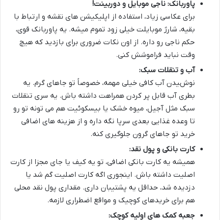
پاوربانک: ناجی موبایل و دوربینت!
برای عکاسی زیاد، استفاده از اپلیکیشن های نقشه و ارتباط با
بقیه، شارژ موبایلت خیلی زود تموم میشه. یه پاوربانک قوی،
حکم ناجی رو داره. از اون نکات ضروری برای بازدید که هیچ
وقت نباید فراموشش کنی.
آب و تنقلات سبک:
نوشیدن آب کافی خیلی مهمه، خصوصاً تو جاهای گرم. یه
بطری آب قابل پر کردن همراهت داشته باش. یه سری تنقلات
سبک مثل آجیل، میوه خشک یا بیسکوئیت هم می تونه تو رو
تا وعده غذایی بعدی سرپا نگه داره و از هزینه های اضافی
خرید تو جاهای گرون جلوگیری کنه.
کارت بانکی و پول نقد:
همیشه یه کارت بانکی اضافی، تو یه کیف یا جای مجزا از کارت
اصلیت داشته باش. اینجوری اگه کارت اصلیت گم شد یا
دزدیده شد، حداقل یه پشتیبان داری. مقداری پول نقد محلی
هم برای خریدهای کوچیک و مواقع اضطراری لازمه.
جعبه کمک های اولیه کوچک: