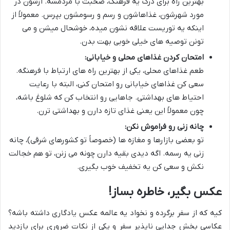
بهترین راه برای درک یه فرهنگ، صحبت با مردمشه. ازشون در
مورد شهرشون، غذاهاشون و رسم و رسومشون بپرس. معمولاً از
اینکه یه توریست علاقه نشون میده، خوشحال میشن و می
تونن توصیه های خیلی خوبی بهت بدن.
امتحان کردن غذاهای محلی و خیابانی:
طعم غذاهای محلی، یکی از بهترین راه های ارتباط با فرهنگه.
سعی کن غذاهای خیابانی رو امتحان کنی، البته با رعایت
احتیاط های بهداشتی. جاهایی رو انتخاب کن که شلوغ باشه،
چون معمولاً این یعنی غذای تازه دارن و بهداشتی ترن.
چانه زنی رو فراموش نکن:
تو بعضی بازارها و مغازه ها (خصوصاً تو کشورهای شرقی)، چانه
زنی یه رسمه. اگه دیدی بقیه دارن چونه می زنن، تو هم خجالت
نکش و سعی کن یه تخفیف خوب بگیری.
عکس بگیر، خاطره بساز!
کیه که از سفر برگرده و نخواد یه عالمه عکس یادگاری داشته باشه؟
عکاسی بخش جدایی ناپذیر سفر و یکی از نکات ضروری برای بازدید