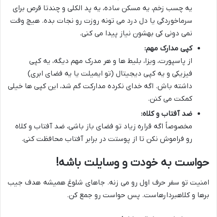
یه چسب زخم، یه مسکن ساده، یه پد الکلی و چندتا قرص برای
سرماخوردگی یا دل درد می تونه روزت رو نجات بده. هیچ وقت
نمی دونی کی بهشون نیاز پیدا می کنی.
کپی مدارک مهم:
از پاسپورت، ویزا، بلیط ها و هر مدرک مهم دیگه، یه کپی
فیزیکی و یه کپی دیجیتال (تو ایمیلت یا یه فضای ابری)
داشته باش. اگه خدای نکرده مدارکت گم شد، این کپی ها خیلی
کمکت می کنن.
ضد آفتاب و کلاه:
مخصوصاً اگه قراره زیاد تو فضای باز باشی، ضد آفتاب و کلاه
رو فراموش نکن تا از پوستت در برابر آفتاب محافظت کنی.
حواست به خودت و وسایلت باشه!
امنیت تو سفر حرف اول رو می زنه. جاهای شلوغ همیشه هدف جیب
برها و کلاهبردارهاست. پس حواست رو جمع کن.