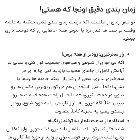
زمان بندی دقیق اونجا که هستی!
تو سفر، زمان از طلاست. اگه درست زمان بندی نکنی، ممکنه یه عالمه
وقتت تو صف ها هدر بره یا نتونی همه جاهایی رو که دوست داری
ببینی.
راز سحرخیزی: زودتر از همه برس!
اگه می خوای از شلوغی و هیاهوی جمعیت فرار کنی و بتونی تو
آرامش کامل از جاهای محبوب بازدید کنی، چاره ای جز
سحرخیزی نداری. سعی کن قبل از اینکه جاذبه ها رسماً باز
بشن، اونجا باشی. اینجوری هم می تونی بهترین عکس ها رو
بدون مزاحمت بگیری، هم با خیال راحت همه قسمت ها رو
ببینی. مثلاً اگه میری یه بازار تاریخی یا یه موزه شلوغ، زودتر
رسیدن یعنی یه تجربه کاملاً متفاوت.
استفاده از ساعت ناهار یه ترفند زرنگیه:
شاید فکر کنی تو ساعت ناهار باید بری غذا بخوری، ولی نه! این
زمان اغلب خلوت ترین فرصت برای بازدید از موزه ها، گالری ها