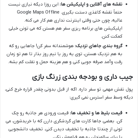
نقشه های آفلاین و اپلیکیشن ها:
این روزا دیگه نیازی نیست
حتماً نقشه کاغذی دستت بگیری. Google Maps Offline
عالیه، چون حتی وقتی اینترنت نداری هم کار می کنه.
اپلیکیشن های برنامه ریزی سفر هم هستن که می تونن خیلی
کمکت کنن.
گروه بندی جاهای نزدیک:
هوشمندانه سفر کن! جاهایی رو که
به هم نزدیک هستن، توی یه روز یا نیم روز بذار تا هم تو زمان
رفت وآمد صرفه جویی کنی و هم هزینه حمل و نقلت کم بشه.
جیب داری و بودجه بندی زرنگ بازی
پول نقش مهمی تو سفر داره. اگه از قبل بدونی چقدر قراره خرج کنی،
دیگه وسط سفر استرس نمی گیری:
قیمت بلیط ها و تخفیف ها:
قیمت ورودی هر جاذبه رو چک
کن. بعضی جاها کارت های گردشگری دارن که با خریدشون، می
تونی از چندتا جاذبه با تخفیف دیدن کنی. تخفیف دانشجویی
یا برای سالمندان رو هم فراموش نکن.