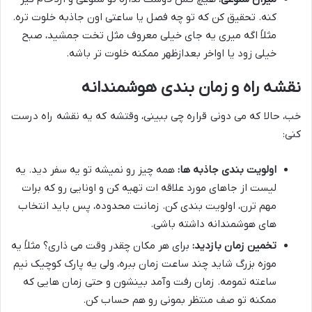
کنه. تحقیق کن که تو چه فصل یا ساعتی اون جاذبه خلوت تره.
مثلاً اگه میری یه جای خیلی معروف مثل تخت جمشید، صبح
خیلی زود یا اواخر بعدازظهر ممکنه خلوت تر باشه.
نقشه راه و زمان بندی هوشمندانه
خب، حالا که می دونی قراره چی ببینی، وقتشه که یه نقشه راه درست
کنی:
اولویت بندی جاذبه ها:
همه چیز رو نمیشه تو یه سفر دید. یه
لیست از جاهای مورد علاقه ات تهیه کن و اونایی رو که برات
مهم ترن، اولویت بندی کن. زمانت محدوده، پس باید انتخاب
های هوشمندانه داشته باشی.
تخمین زمان بازدید:
برای هر مکان چقدر وقت می ذاری؟ مثلاً یه
موزه بزرگ شاید چند ساعت زمان ببره، ولی یه پارک کوچیک نیم
ساعته تمومه. زمان رفت وآمد بینشون و حتی زمان هایی که
ممکنه تو صف منتظر بمونی رو هم حساب کن.