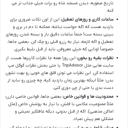
تاریخ صفویه، دیدن مسجد شاه رو برات خیلی جذاب تر می
کنه.
ساعات کاری و روزهای تعطیل:
این از اون نکات ضروری برای
بازدید هست که اگه حواست نباشه، ممکنه تا دم در بری و
ببینی بسته ست! حتماً ساعات دقیق باز و بسته شدن، روزهای
تعطیل و اگه لازمه، نیاز به رزرو قبلی رو چک کن. بعضی جاها،
خصوصاً اونایی که خیلی معروفن، باید از قبل بلیط بگیری.
نظرات بقیه رو بخون:
این روزا همه جا نظرات کاربرها هست. از
سایت هایی مثل TripAdvisor یا حتی بخش نظرات گوگل مپ
استفاده کن. این نظرات می تونن قلق های خوبی رو بهت نشون
بدن؛ مثلاً اینکه بهترین زمان بازدید کیه، چه چیزی رو نباید از
دست بدی یا حتی از چی دوری کنی.
محدودیت ها و قوانین خاص:
بعضی جاها، قوانین خاصی دارن؛
مثلاً ممنوعیت عکاسی با فلش، یا نیاز به پوشش خاص (مثل
اماکن مذهبی). اگه از قبل بدونی، دیگه غافلگیر نمیشی و
مشکلی هم پیش نمیاد.
میزان شلوغی:
هیچ کس دوست نداره تو شلوغی و ازدحام گیر