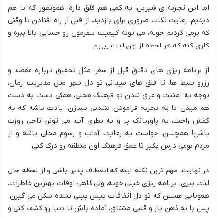
اما این تجربه ی شیرین، یه کمی هم قلق داره. همونطور که با هم
دیدیم، رعایت نکات ضروری برای بازدید، از قبل از راه افتادن تا وقتی
که برمی گردیم خونه، می تونه کیفیت سفرمون رو حسابی بالا ببره و
کاری کنه که هر لحظه از اون لذت ببریم.
از برنامه ریزی های دقیق قبل از سفر، مثل تحقیق درباره مقصد و
رزرو بلیط ها، تا قلق های میدانی تو دل شهر مثل مدیریت زمان،
توجه به امنیت و غرق شدن تو فرهنگ محلی، همگی دست به دست
هم میدن تا یه تجربه فراموش نشدنی بسازن. یادت باشه که یه
کفش راحت، یه پاوربانک پر و یه بطری آب، می تونن ناجی روزت
باشن! همچنین، حواست به رعایت آداب و رسوم محلی باشه و از
مردم بومی درس بگیر تا عمق فرهنگ اون منطقه رو درک کنی.
در نهایت، مهم ترین نکته اینه که انعطاف پذیر باشی و از لحظه حال
لذت ببری. برنامه ریزی خیلی خوبه، ولی گاهی اوقات بهترین خاطرات،
همونایی هستن که تو دل اتفاقات پیش بینی نشده شکل می گیرن.
پس با یه ذهن باز و قلبی مشتاق، آماده باش تا دنیا رو کشف کنی و