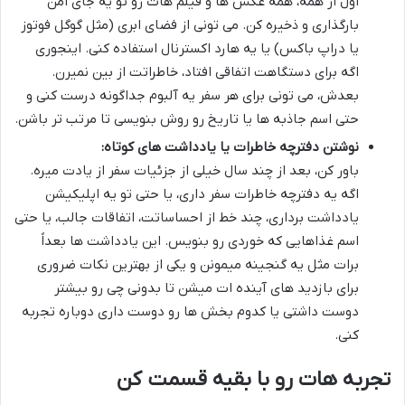
اول از همه، همه عکس ها و فیلم هات رو تو یه جای امن
بارگذاری و ذخیره کن. می تونی از فضای ابری (مثل گوگل فوتوز
یا دراپ باکس) یا یه هارد اکسترنال استفاده کنی. اینجوری
اگه برای دستگاهت اتفاقی افتاد، خاطراتت از بین نمیرن.
بعدش، می تونی برای هر سفر یه آلبوم جداگونه درست کنی و
حتی اسم جاذبه ها یا تاریخ رو روش بنویسی تا مرتب تر باشن.
نوشتن دفترچه خاطرات یا یادداشت های کوتاه:
باور کن، بعد از چند سال خیلی از جزئیات سفر از یادت میره.
اگه یه دفترچه خاطرات سفر داری، یا حتی تو یه اپلیکیشن
یادداشت برداری، چند خط از احساساتت، اتفاقات جالب، یا حتی
اسم غذاهایی که خوردی رو بنویس. این یادداشت ها بعداً
برات مثل یه گنجینه میمونن و یکی از بهترین نکات ضروری
برای بازدید های آینده ات میشن تا بدونی چی رو بیشتر
دوست داشتی یا کدوم بخش ها رو دوست داری دوباره تجربه
کنی.
تجربه هات رو با بقیه قسمت کن