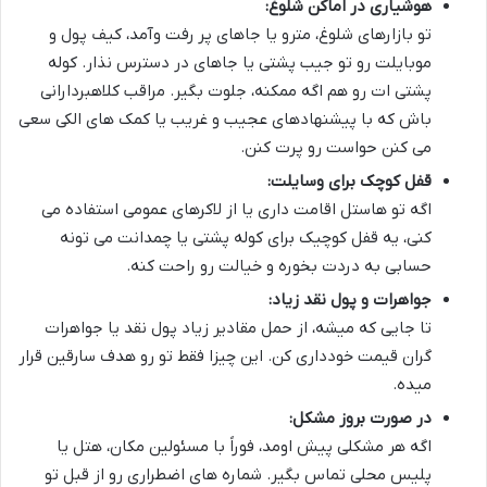
هوشیاری در اماکن شلوغ:
تو بازارهای شلوغ، مترو یا جاهای پر رفت وآمد، کیف پول و
موبایلت رو تو جیب پشتی یا جاهای در دسترس نذار. کوله
پشتی ات رو هم اگه ممکنه، جلوت بگیر. مراقب کلاهبردارانی
باش که با پیشنهادهای عجیب و غریب یا کمک های الکی سعی
می کنن حواست رو پرت کنن.
قفل کوچک برای وسایلت:
اگه تو هاستل اقامت داری یا از لاکرهای عمومی استفاده می
کنی، یه قفل کوچیک برای کوله پشتی یا چمدانت می تونه
حسابی به دردت بخوره و خیالت رو راحت کنه.
جواهرات و پول نقد زیاد:
تا جایی که میشه، از حمل مقادیر زیاد پول نقد یا جواهرات
گران قیمت خودداری کن. این چیزا فقط تو رو هدف سارقین قرار
میده.
در صورت بروز مشکل:
اگه هر مشکلی پیش اومد، فوراً با مسئولین مکان، هتل یا
پلیس محلی تماس بگیر. شماره های اضطراری رو از قبل تو