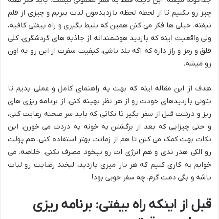
جداگونه میشه. این دیگه فقط یه سفر معمولی نیست؛ باید فکر همه
چیز رو بکنیم تا از لحظه لحظه بازدیدمون لذت ببریم و چیزی از قلم
نیفته. خیلی ها فکر می کنن همین که بلیط بگیری و راه بیفتی کافیه،
ولی واقعیت اینه که بازدید هوشمندانه از جاذبه های گردشگری، کلی
قلق و رمز و راز داره که اگه بلد باشی، کیفیت سفرت از این رو به اون
رو میشه.
هدف از این مقاله اینه که بهت یه راهنمای کامل و عملی بدیم تا
بتونی بازدیدهای خودت رو از هر نظر بهینه کنی. از برنامه ریزی های
ریز و درشت قبل از سفر بگیر تا نکاتی که باید سر صحنه رعایت کنی،
و حتی چیزایی که بعد از برگشتن به خونه به دردت می خورن. این
نکات بهت کمک می کنن تا هم از زمانت بهتر استفاده کنی، هم پولت
رو الکی هدر ندی و هم انرژی ات رو بیخود مصرف نکنی. خلاصه، می
خوایم یه کاری کنیم که هر بار میری بازدید، لبخند رضایت رو لبات
باشه و بگی دمت گرم، چه سفر خوبی بود!
قبل از اینکه راه بیفتی: برنامه ریزی