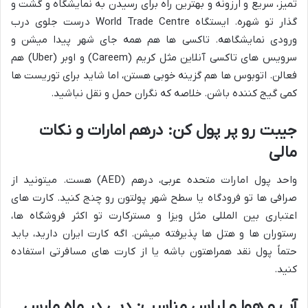
تمیز، سریع و ارزونه و بهترین راه برای رسیدن به نمایشگاه و گشت و
گذار تو شهره. ایستگاه World Trade Centre درست جلوی درب
ورودی نمایشگاهه. تاکسی ها هم همه جای شهر پیدا میشن و
سرویس های تاکسی آنلاین مثل کریم (Careem) و اوبر (Uber) هم
فعالن. اتوبوس ها هم گزینه خوبی هستن، اما شاید برای توریست ها
کمی گیج کننده باشن. خلاصه که نگران حمل و نقل نباشید.
جیبت رو پر پول کن: درهم امارات و نکات
مالی
واحد پول امارات متحده عربی، درهم (AED) هست. میتونید از
صرافی ها تو فرودگاه یا سطح شهر پولتون رو چنج کنید. کارت های
اعتباری بین المللی مثل ویزا و مسترکارت تو اکثر فروشگاه ها،
رستوران ها و هتل ها پذیرفته میشن. اگه کارت ایران دارید، باید
حتماً پول نقد همراهتون باشه یا از کارت های مسافرتی استفاده
کنید.
آب و هوا و لباس مناسب: دبی در ماه مارس