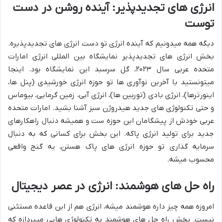
انرژی های تجدیدپذیر: آینده روشن در دست
توست
دیگه همه میدونیم که آینده انرژی تو دست انرژی های تجدیدپذیره.
بخش انرژی های تجدیدپذیر نمایشگاه بین المللی انرژی امارات
متحده عربی سال ۲۰۲۳، گل سرسبد این نمایشگاه بود. اینجا
میتونستید با آخرین نوآوری ها تو حوزه انرژی خورشیدی (پنل ها،
اینورترها)، انرژی بادی (توربین ها)، انرژی آبی، زمین گرمایی، بیوماس
و حتی تکنولوژی های جدید هیدروژن سبز آشنا بشید. امارات متحده
عربی خودش از پیشگامان این حوزه ست و همیشه دنبال راهکارهای
جدید برای تولید انرژی پاکه. این بخش برای کسانی که به دنبال
سرمایه گذاری تو حوزه انرژی های پاک هستن، یه گنج واقعی
محسوب میشه.
راه حل های هوشمند: انرژی در عصر دیجیتال
امروزه همه چیز داره هوشمند میشه، انرژی هم از این قاعده مستثنی
نیست. بخش راه حل های هوشمند به تکنولوژی هایی میپردازه که