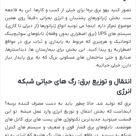
تصور کنید یهو برق بره! برای خیلی از کسب و کارها، این یه فاجعه
ست. بخش ژنراتورهای پشتیبان و انرژی بحرانی دقیقاً روی همین
موضوع تمرکز داره. اینجا می تونید انواع ژنراتورها (از دیزلی تا گازی)،
سیستم های UPS (برق اضطراری بدون وقفه)، تابلوهای سوئیچینگ
اتوماتیک و هرچیزی که مربوط به پایداری و ثبات برق در مواقع
اضطراریه رو پیدا کنید. این بخش برای بیمارستان ها، دیتاسنترها،
صنایع و حتی ساختمان های مسکونی بزرگ که به برق پایدار نیاز
دارن، خیلی حیاتیه.
انتقال و توزیع برق: رگ های حیاتی شبکه
انرژی
برق که تولید شد، حالا چطور باید به دست مصرف کننده برسه؟
اینجاست که بخش انتقال و توزیع انرژی وارد عمل میشه. تو این
قسمت میتونید جدیدترین تکنولوژی های پست های برق، کابل های
هوشمند، تابلوهای برق فشار قوی و ضعیف و سیستم های کنترل
شبکه رو ببینید. در واقع، این بخش مثل رگ هاییه که انرژی رو تو