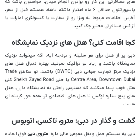
های مسافرتی این کار رو براتون انجام میدن. حواستون باشه که
پاسپورتتون حداقل ۶ ماه اعتبار داشته باشه. همیشه قبل از سفر،
آخرین اطلاعات مربوط به ویزا رو از سفارت یا کنسولگری امارات یا
آژانس مسافرتی معتبر چک کنید.
کجا اقامت کنی؟ هتل های نزدیک نمایشگاه
دبی پر از هتل برای هر سلیقه و بودجه ایه. اگه میخواید نزدیک
نمایشگاه باشید و زیاد تو ترافیک نمونید، بهتره دنبال هتل های
نزدیک مرکز تجارت جهانی دبی (DWTC) باشید. تو مناطق Trade
Centre Area, Downtown Dubai یا حتی Sheikh Zayed Road کلی
هتل خوب پیدا میکنید که دسترسی راحتی به نمایشگاه دارن. هتل
های پنج ستاره لوکس تا هتل های اقتصادی تر، همه جور گزینه ای
هست.
گشت و گذار در دبی: مترو، تاکسی، اتوبوس
دبی یه سیستم حمل و نقل عمومی عالی داره.
متروی دبی
فوق العاده