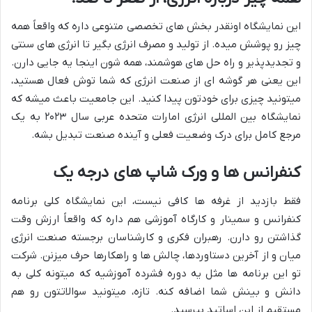
این نمایشگاه اونقدر بخش های تخصصی متنوعی داره که واقعاً همه
چیز رو پوشش میده. از تولید و مصرف انرژی بگیر تا انرژی های سنتی
و تجدیدپذیر و راه حل های هوشمند، همه شون اینجا یه جایی دارن.
این یعنی هر گوشه ای از صنعت انرژی که شما توش فعال هستید،
میتونید چیزی برای خودتون پیدا کنید. این جامعیت باعث میشه که
نمایشگاه بین المللی انرژی امارات متحده عربی سال ۲۰۲۳ به یک
مرجع کامل برای درک وضعیت فعلی و آینده صنعت تبدیل بشه.
کنفرانس ها و ورک شاپ های درجه یک
فقط بازدید از غرفه ها کافی نیست، این نمایشگاه کلی برنامه
کنفرانس و سمینار و کارگاه آموزشی هم داره که واقعاً ارزش وقت
گذاشتن رو دارن. رهبران فکری و کارشناسان برجسته صنعت انرژی
میان و از آخرین دستاوردها، چالش ها و راهکارها حرف میزنن. شرکت
تو این برنامه ها مثل یه دوره فشرده آموزشیه که میتونه کلی به
دانش و بینش شما اضافه کنه. تازه، میتونید سوالاتتون رو هم
مستقیم از این اساتید بپرسید.