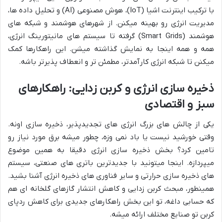
با ترکیب اینترنت اشیا (IoT)، هوش مصنوعی (AI) و تحلیل داده ها،
مدیریت انرژی رو بهینه میکنن. از شهرهای هوشمند و شبکه های
هوشمند (Smart Grids) گرفته تا سیستم های مانیتورینگ انرژی،
همه و همه اینجا به نمایش گذاشته میشن. این راهکارها کمک
میکنن تا شبکه انرژی کارآمدتر، مطمئن تر و انعطاف پذیرتر باشه.
ذخیره سازی انرژی و کربن زدایی: راهکارهای
سبز و اقتصادی
یکی از چالش های بزرگ انرژی های تجدیدپذیر، ذخیره سازی اونه.
وقتی خورشید نیست یا باد نمی وزه، چطور میشه برق مورد نیاز رو
تامین کرد؟ بخش ذخیره سازی انرژی دقیقا به همین موضوع
میپردازه. اینجا میتونید با جدیدترین باتری های صنعتی، سیستم
های ذخیره سازی حرارتی و سایر فناوری های ذخیره انرژی آشنا بشید.
همینطور، مبحث کربن زدایی و کاهش انتشار گازهای گلخانه ای هم
که حسابی داغه، تو این بخش راهکارهای جدیدی برای کاهش ردپای
کربن تو صنایع مختلف ارائه میشه.