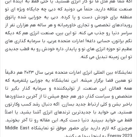
اگه شما هم مثل ما تو کار انرژی هستید، یا حتی فقط به آینده این
صنعت علاقه دارید، حتماً می دونید که دبی چه جایگاه ویژه ای تو
منطقه برای خودش دست و پا کرده. دبی یه جورایی شده پاتوق
رویدادهای تخصصی و تجاری خاورمیانه و هر ساله هم هزاران نفر از
سراسر دنیا رو جذب می کنه. تو این بین، صنعت انرژی هم که دیگه
نگم براتون، حسابی داغه! امارات متحده عربی، با سرمایه گذاری های
عظیم تو حوزه انرژی های نو و پایدار، داره خودش رو به قطب جدیدی
تو این زمینه تبدیل می کنه.
نمایشگاه بین المللی انرژی امارات متحده عربی سال ۲۰۲۳ هم دقیقاً
تو همین فضا برگزار میشه. این نمایشگاه یه جورایی پلتفرمیه که
همه فعالان این صنعت، از تولیدکننده و سرمایه گذار بگیر تا
متخصص و سیاست گذار، دور هم جمع میشن تا از آخرین دستاوردها
باخبر بشن و کلی ارتباط جدید بسازن. اگه دنبال رشد کسب وکارتون
هستید، می خواید با جدیدترین ترندهای انرژی آشنا بشید، یا اصلاً
فقط می خواید ببینید دنیا دست کیه، این مقاله رو تا آخر بخونید.
هرچیزی که لازم دارید برای حضور موفق تو نمایشگاه Middle East
Energy 2023 رو اینجا پیدا می کنید.