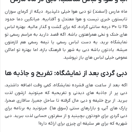
ماه مارس (اسفند) تو دبی هوا خیلی دلپذیره. دیگه از گرمای سوزان
تابستون خبری نیست و هوا معتدل و آفتابیه. میانگین دما حدود
۲۵ تا ۳۰ درجه سانتی گراده، که برای گشت و گذار عالیه. بهتره لباس
های خنک و نخی همراهتون باشه. اگه قصد دارید به مراسم رسمی تو
نمایشگاه برید، یه دست لباس رسمی یا نیمه رسمی هم لازمتون
میشه. یادتون باشه دبی یه شهر با فرهنگ بازه، اما بهتره تو اماکن
عمومی خیلی لباس های باز نپوشید.
دبی گردی بعد از نمایشگاه: تفریح و جاذبه ها
اگه بعد از ساعت های فشرده نمایشگاه، کمی وقت اضافه داشتید،
دبی پر از جاذبه های دیدنی و تفریحیه که میتونید ازشون لذت
ببرید. از برج خلیفه و دبی مال گرفته تا ساحل جمیرا، سافاری صحرا،
پارک های آبی، و بازارهای سنتی (سوق ها). میتونید یه برنامه برای
دبی گردی برای خودتون بچینید و از سفرتون حسابی لذت ببرید. دبی
شهریه که برای هر سلیقه ای چیزی برای ارائه داره!