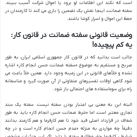
است که نکند این اطلاعات لو برود یا اموال شرکت آسیب ببیند.
سفته ضمانت، اینجا نقش یک تضمین را بازی می کند تا کارمندان در
حفظ این اموال و اسرار کوشا باشند.
وضعیت قانونی سفته ضمانت در قانون کار:
یه کم پیچیده!
جالب است بدانید که در قانون کار جمهوری اسلامی ایران، به طور
صریح و مستقیم به موضوع «سفته ضمانت حسن انجام کار» اشاره
نشده و خلأهای قانونی در این زمینه وجود دارد. همین خلأ باعث می
شود گاهی اوقات تفسیرهای متفاوتی از آن صورت گیرد و متاسفانه
راه برای سوءاستفاده های احتمالی باز شود.
البته این به معنی بی اعتبار بودن سفته نیست. سفته یک سند
تجاری معتبر است، اما «شرط ضمانت حسن انجام کار» باید به طور
شفاف در قرارداد اصلی قید شود تا هم کارفرما و هم کارمند بدانند
دقیقاً چه مواردی به منزله «عدم حسن انجام کار» است و در چه
شرایطی کارفرما حق مطالبه سفته را دارد. اگر این جزئیات مشخص