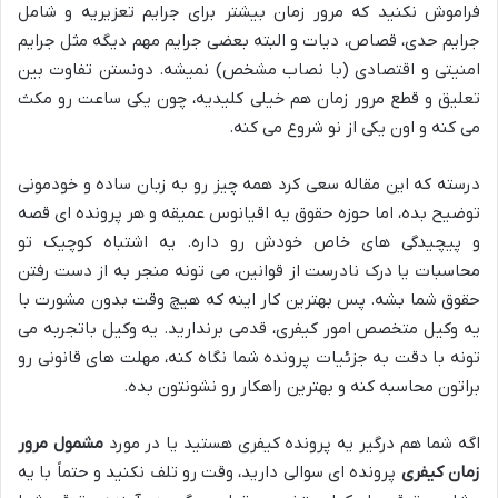
فراموش نکنید که مرور زمان بیشتر برای جرایم تعزیریه و شامل
جرایم حدی، قصاص، دیات و البته بعضی جرایم مهم دیگه مثل جرایم
امنیتی و اقتصادی (با نصاب مشخص) نمیشه. دونستن تفاوت بین
تعلیق و قطع مرور زمان هم خیلی کلیدیه، چون یکی ساعت رو مکث
می کنه و اون یکی از نو شروع می کنه.
درسته که این مقاله سعی کرد همه چیز رو به زبان ساده و خودمونی
توضیح بده، اما حوزه حقوق یه اقیانوس عمیقه و هر پرونده ای قصه
و پیچیدگی های خاص خودش رو داره. یه اشتباه کوچیک تو
محاسبات یا درک نادرست از قوانین، می تونه منجر به از دست رفتن
حقوق شما بشه. پس بهترین کار اینه که هیچ وقت بدون مشورت با
یه وکیل متخصص امور کیفری، قدمی برندارید. یه وکیل باتجربه می
تونه با دقت به جزئیات پرونده شما نگاه کنه، مهلت های قانونی رو
براتون محاسبه کنه و بهترین راهکار رو نشونتون بده.
اگه شما هم درگیر یه پرونده کیفری هستید یا در مورد
مشمول مرور
زمان کیفری
پرونده ای سوالی دارید، وقت رو تلف نکنید و حتماً با یه