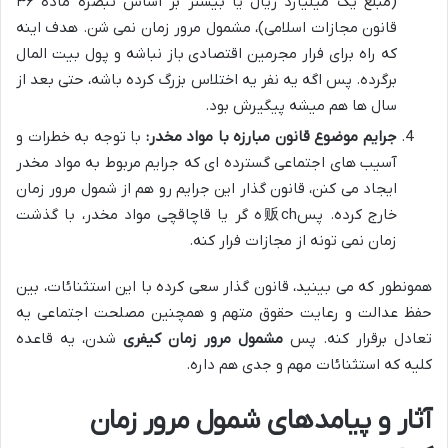
(مبلغ یک میلیارد ریال یا بیشتر بر اساس تبصره ماده ۳۶
قانون مجازات اسلامی)، مشمول مرور زمان نمی شن. هدف اینه
که راه برای فرار مجرمین اقتصادی باز نباشه و پول بیت المال
برگرده. پس اگه یه نفر یه اختلاس بزرگ کرده باشه، حتی بعد از
سال ها هم میشه پیگیرش بود.
جرایم موضوع قانون مبارزه با مواد مخدر:
با توجه به خطرات و
آسیب های اجتماعی گسترده ای که جرایم مربوط به مواد مخدر
ایجاد می کنن، قانون گذار این جرایم رو هم از شمول مرور زمان
خارج کرده. پس贩chه گر یا قاچاقچی مواد مخدر، با گذشت
زمان نمی تونه از مجازات فرار کنه.
همونطور که می بینید، قانون گذار سعی کرده با این استثنائات، بین
حفظ عدالت و رعایت حقوق متهم و همچنین مصلحت اجتماعی یه
تعادل برقرار کنه. پس
مشمول مرور زمان کیفری
شدن، یه قاعده
کلیه که استثنائات مهم و جدی هم داره.
آثار و پیامدهای شمول مرور زمان