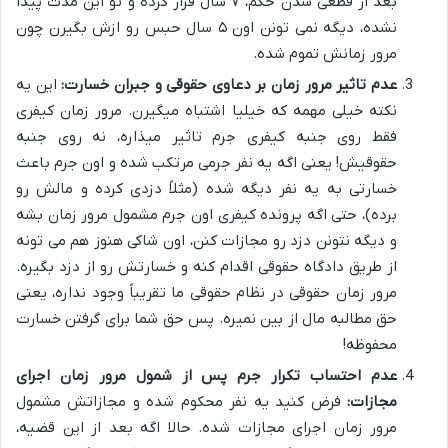
بعد از قطعی شدن حکم، ۷ سال فرار کرده و تو این مدت پیدا
نشده، دیگه نمی تونن اون ۵ سال حبس رو ازش بگیرن چون
مرور زمانش تموم شده.
عدم تاثیر مرور زمان بر دعاوی حقوقی و جبران خسارت:
این یه
نکته خیلی مهمه که خیلیا اشتباه میگیرن. مرور زمان کیفری
فقط روی جنبه کیفری جرم تاثیر میذاره، نه روی جنبه
حقوقیش! یعنی اگه یه نفر جرمی مرتکب شده و اون جرم باعث
خسارتی به یه نفر دیگه شده (مثلاً دزدی کرده و مالش رو
برده)، حتی اگه پرونده کیفری اون جرم مشمول مرور زمان بشه
و دیگه نتونن دزد رو مجازات کنن، اون شاکی هنوز هم می تونه
از طریق دادگاه حقوقی اقدام کنه و خسارتش رو از دزد بگیره.
مرور زمان حقوقی در نظام حقوقی ما تقریباً وجود نداره، یعنی
حق مطالبه مال از بین نمیره. پس حق شما برای گرفتن خسارت
محفوظه!
عدم احتساب تکرار جرم پس از شمول مرور زمان اجرای
مجازات:
فرض کنید یه نفر محکوم شده و مجازاتش مشمول
مرور زمان اجرای مجازات شده. حالا اگه بعد از این قضیه،