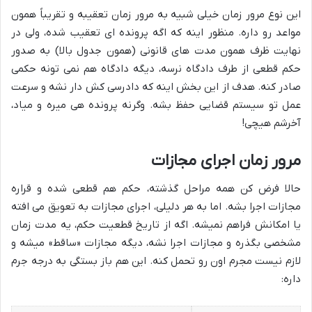
این نوع مرور زمان خیلی شبیه به مرور زمان تعقیبه و تقریباً همون
مواعد رو داره. منظور اینه که اگه پرونده ای تعقیب شده، ولی در
نهایت ظرف همون مدت های قانونی (همون جدول بالا) به صدور
حکم قطعی از طرف دادگاه نرسه، دیگه دادگاه هم نمی تونه حکمی
صادر کنه. هدف از این بخش اینه که دادرسی کش دار نشه و سرعت
عمل تو سیستم قضایی حفظ بشه. وگرنه پرونده هی میره و میاد،
آخرشم هیچی!
مرور زمان اجرای مجازات
حالا فرض کن همه مراحل گذشته، حکم هم قطعی شده و قراره
مجازات اجرا بشه. اما به هر دلیلی، اجرای مجازات به تعویق می افته
یا امکانش فراهم نمیشه. اگه از تاریخ قطعیت حکم، یه مدت زمان
مشخصی بگذره و مجازات اجرا نشه، دیگه مجازات «ساقط» میشه و
لازم نیست مجرم اون رو تحمل کنه. این هم باز بستگی به درجه جرم
داره: