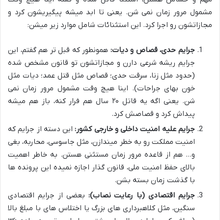
مشمول مرور زمان نمی شن. یعنی تا ابد میشه پیگیریشون کرد و
مجازاتشون رو اجرا کرد. این استثنائات شامل موارد زیر میشن:
جرایم حدی، قصاص و دیات:
همونطور که قبل تر هم گفتم، این
جرایم ریشه شرعی دارن و مجازاتشون تو قانون مشخص شده
(حدود مثل زنا، سرقت حدی؛ قصاص مثل قتل عمد؛ دیات مثل
خون بهای جراحات). اینا هیچ وقت مشمول مرور زمان نمی
شن. یعنی اگه یه قاتل ۲۰ سال هم فرار کنه، باز هم میشه
پیداش کرد و قصاصش کرد.
جرایم علیه امنیت داخلی و خارجی کشور:
این دسته از جرایم که
امنیت مملکت رو به خطر میندازن، مثل جاسوسی، محاربه، بغی
و… هم از قاعده مرور زمان مستثنی هستن. به خاطر اهمیت
بالای حفظ امنیت ملی، قانون گذار اجازه نمیده این پرونده ها
با گذشت زمان بسته بشن.
جرایم اقتصادی (با رعایت نصاب):
بعضی از جرایم اقتصادی
سنگین، مثل کلاهبرداری های بزرگ یا اختلاس های با مبلغ بالا