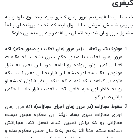
کیفری
خب، تا اینجا فهمیدیم مرور زمان کیفری چیه، چند نوع داره و چه
جرایمی شاملش نمیشن. حالا سوال اینه که اگه یه پرونده ای واقعاً
مشمول مرور زمان شد، چه اتفاقی می افته و چه پیامدهایی داره؟
موقوف شدن تعقیب (در مرور زمان تعقیب و صدور حکم):
اگه
مرور زمان تعقیب یا صدور حکم سپری بشه، دیگه مقامات
قضایی نمی تونن پرونده رو ادامه بدن. این یعنی یه «قرار
موقوفی تعقیب» صادر میشه. این قرار به این معنی نیست که
متهم بی گناهه، بلکه فقط میگه دیگه از نظر قانونی نمیشه او
رو به خاطر اون جرم خاص، تحت تعقیب قرار داد یا حکمی
براش صادر کرد.
سقوط مجازات (در مرور زمان اجرای مجازات):
اگه مرور زمان
اجرای مجازات سپری بشه، دیگه اون محکوم مجبور نیست
مجازاتی رو که براش تعیین شده، تحمل کنه. مجازاتش
«ساقط» میشه. مثلاً اگه یه نفر به ۵ سال حبس محکوم شده و