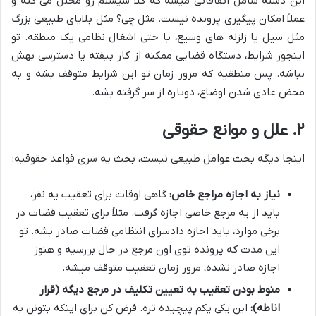
این دسته شامل اتفاقاتی میشه که کلا سیستم رو مختل می کنه و
عملاً امکان پیگیری پرونده نیست. مثل چی؟ مثل بلایای طبیعی بزرگ
مثل سیل یا زلزله های وسیع، یا حتی اشغال نظامی یک منطقه. تو
اینجور شرایط، دستگاه قضایی ممکنه از کار بیفته یا دسترسی بهش
نباشه. پس منطقیه که مرور زمان تو این شرایط متوقف بشه و به
محض عادی شدن اوضاع، دوباره از سر گرفته بشه.
۲. علل و موانع حقوقی
اینجا دیگه بحث عوامل طبیعی نیست، بحث یه سری قواعد حقوقیه:
نیاز به اجازه مراجع خاص:
گاهی اوقات برای تعقیب یه نفر،
باید از یه مرجع خاصی اجازه گرفت. مثلاً برای تعقیب قضات در
برخی موارد، باید اجازه دادسرای انتظامی قضات صادر بشه. تو
این مدت که پرونده توی اون مرجع در حال بررسیه و هنوز
اجازه صادر نشده، مرور زمان تعقیب متوقف میشه.
منوط بودن تعقیب به تعیین تکلیف در مرجع دیگه (قرار
اناطه):
این یکی یکم پیچیده تره. فرض کن برای اینکه بتونن به