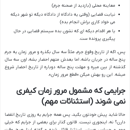
معاینه محلی (بازدید از صحنه جرم)
نیابت قضایی (وقتی یه دادگاه از دادگاه دیگه تو شهر دیگه
می خواد کاری براش انجام بده)
یا هر اقدام دیگه ای که نشون بده سیستم قضایی در حال
پیگیری پرونده ست.
پس، اگه از تاریخ وقوع جرم، مثلاً سه سال بگذره و مرور زمان یه جرم
پنج ساله در جریان باشه، اما بعدش متهم احضار بشه، اون سه سال
گذشته از بین میره و مهلت پنج ساله دوباره از تاریخ احضار شروع
میشه. این رو بهش میگن «قطع مرور زمان».
جرایمی که مشمول مرور زمان کیفری
نمی شوند (استثنائات مهم)
حالا شاید پیش خودتون بگید، پس همه جرایم یه روزی تاریخ انقضا
دارن؟ نه، اینجوری نیست. قانون گذار برای بعضی از جرایم که خیلی
مهم و حساس هستن، استثنا قائل شده و گفته اینا هیچ وقت