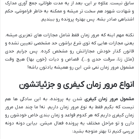
سابق نیست. علاوه بر این، بعد از یه مدت طولانی، جمع آوری مدارک
و شهادت شهود هم سخت تر میشه و ممکنه به خاطر فراموشی، حکم
اشتباهی صادر بشه. پس بهتره پرونده رو ببندیم.
نکته مهم اینه که مرور زمان فقط شامل مجازات های تعزیری میشه.
یعنی مجازات هایی که توی شرع براشون حد مشخصی تعیین نشده و
قانون گذار خودش مجازاتش رو مشخص کرده. پس جرایم حدی
(مثل زنا، سرقت حدی و…)، قصاص و دیات (خون بها) هیچ وقت
مشمول مرور زمان نمی شن. این رو همیشه یادتون باشه!
انواع مرور زمان کیفری و جزئیاتشون
مشمول مرور زمان کیفری
شدن یه پرونده، به این سادگی ها هم
نیست که بگیم فقط یه نوع مرور زمان داریم. نه! ما چند مدل مرور
زمان کیفری داریم که هر کدوم قواعد و زمان بندی خاص خودشون رو
دارن و تو مراحل مختلف یه پرونده فعال میشن. بیاین دونه دونه
بررسی کنیم تا بهتر متوجه بشید: