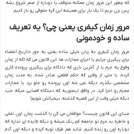
که چطور این مرور زمان ممکنه متوقف یا دوباره از صفر شروع بشه.
پس بزن بریم تا یک بار برای همیشه این گره حقوقی رو باز کنیم.
مرور زمان کیفری یعنی چی؟ یه تعریف
ساده و خودمونی
مرور زمان کیفری به زبان خیلی ساده یعنی یه جور «تاریخ انقضا»
برای پیگیری جرایم یا اجرای مجازات ها. این قانون می گه اگه از زمان
وقوع یه جرم یا از آخرین باری که دادگاه برای پیگیری پرونده کاری
کرده، یا حتی از وقتی که حکم قطعی صادر شده، یه مدت زمان
مشخصی بگذره، دیگه نمی شه اون پرونده رو جلو برد یا مجازات
مجرم رو اجرا کرد. در واقع، اینجوریه که دستگاه قضایی میگه: خب،
دیگه خیلی وقت از این قضیه گذشته، بیخیالش شویم!
مبنای این قانون چیست؟ موافقان می گن با گذشت زمان، اون تلخی
و خاطره بد جرم تو جامعه کم رنگ میشه و دیگه فایده ای نداره که
دوباره اون رو زنده کنیم. شاید هم طرف توبه کرده و دیگه اون آدم