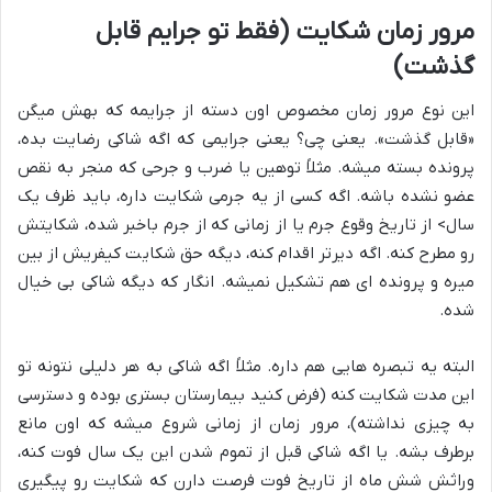
مرور زمان شکایت (فقط تو جرایم قابل
گذشت)
این نوع مرور زمان مخصوص اون دسته از جرایمه که بهش میگن
«قابل گذشت». یعنی چی؟ یعنی جرایمی که اگه شاکی رضایت بده،
پرونده بسته میشه. مثلاً توهین یا ضرب و جرحی که منجر به نقص
عضو نشده باشه. اگه کسی از یه جرمی شکایت داره، باید ظرف یک
سال> از تاریخ وقوع جرم یا از زمانی که از جرم باخبر شده، شکایتش
رو مطرح کنه. اگه دیرتر اقدام کنه، دیگه حق شکایت کیفریش از بین
میره و پرونده ای هم تشکیل نمیشه. انگار که دیگه شاکی بی خیال
شده.
البته یه تبصره هایی هم داره. مثلاً اگه شاکی به هر دلیلی نتونه تو
این مدت شکایت کنه (فرض کنید بیمارستان بستری بوده و دسترسی
به چیزی نداشته)، مرور زمان از زمانی شروع میشه که اون مانع
برطرف بشه. یا اگه شاکی قبل از تموم شدن این یک سال فوت کنه،
وراثش شش ماه از تاریخ فوت فرصت دارن که شکایت رو پیگیری