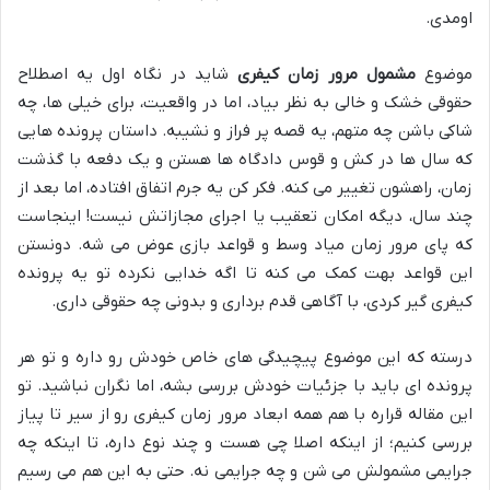
اومدی.
موضوع
مشمول مرور زمان کیفری
شاید در نگاه اول یه اصطلاح
حقوقی خشک و خالی به نظر بیاد، اما در واقعیت، برای خیلی ها، چه
شاکی باشن چه متهم، یه قصه پر فراز و نشیبه. داستان پرونده هایی
که سال ها در کش و قوس دادگاه ها هستن و یک دفعه با گذشت
زمان، راهشون تغییر می کنه. فکر کن یه جرم اتفاق افتاده، اما بعد از
چند سال، دیگه امکان تعقیب یا اجرای مجازاتش نیست! اینجاست
که پای مرور زمان میاد وسط و قواعد بازی عوض می شه. دونستن
این قواعد بهت کمک می کنه تا اگه خدایی نکرده تو یه پرونده
کیفری گیر کردی، با آگاهی قدم برداری و بدونی چه حقوقی داری.
درسته که این موضوع پیچیدگی های خاص خودش رو داره و تو هر
پرونده ای باید با جزئیات خودش بررسی بشه، اما نگران نباشید. تو
این مقاله قراره با هم همه ابعاد مرور زمان کیفری رو از سیر تا پیاز
بررسی کنیم؛ از اینکه اصلا چی هست و چند نوع داره، تا اینکه چه
جرایمی مشمولش می شن و چه جرایمی نه. حتی به این هم می رسیم