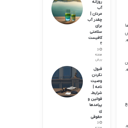
روزانه
آب
مردان |
چقدر آب
ا
برای
سلامتی
ش
کافیست
.
؟
3
هفته
پیش
ن
قبول
.
نکردن
وصیت
نامه |
شرایط،
قوانین و
ع
پیامدها
ی
حقوقی
3
.
هفته