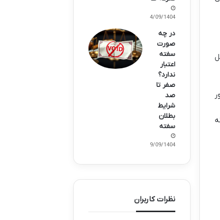
14/09/1404
در چه
صورت
سفته
ل
اعتبار
ندارد؟
صفر تا
ر
صد
شرایط
بطلان
ه
سفته
09/09/1404
نظرات کاربران