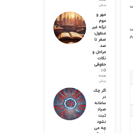
پیش
ی
مهر و
موم
ترکه غیر
ی
منقول:
م
صفر تا
صد
مراحل و
نکات
حقوقی
3
هفته
پیش
اگر چک
در
سامانه
صیاد
ثبت
نشود
چه می