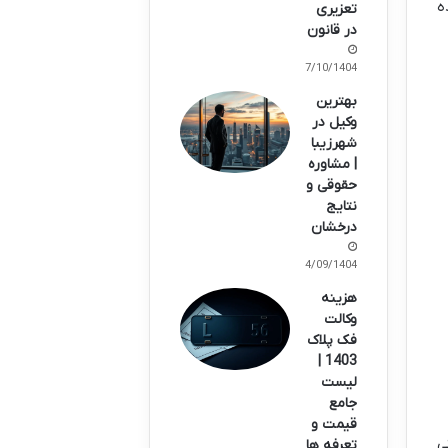
ه
تعزیری
در قانون
07/10/1404
بهترین
وکیل در
شهرزیبا
| مشاوره
حقوقی و
نتایج
درخشان
14/09/1404
هزینه
وکالت
فک پلاک
1403 |
لیست
جامع
قیمت و
ی
تعرفه ها