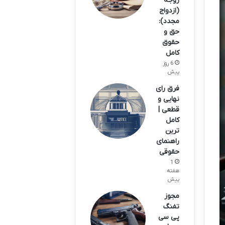
زوجه
(ازدواج
مجدد):
حق و
حقوق
کامل
6 روز
پیش
فرق رای
نهایی و
قطعی |
کامل
ترین
راهنمای
حقوقی
1
هفته
پیش
مجوز
تفنگ
پی سی