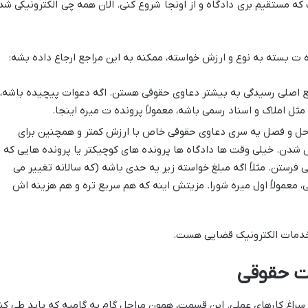
 مستقیم بری دادگاه و از اونجا شروع کنی. الان همه چی الکترونیکی شد
ه ت بسته به نوع و ارزش خواسته، ممکنه به این مراجع ارجاع داده بشه:
ع اصلی رسیدگی به بیشتر دعاوی حقوقی هستن. اگه دعوات پیچیده باشه،
مثل املاک و اسناد رسمی باشه، معمولاً پرونده ت میره اینجا.
 حل و فصل یه سری دعاوی حقوقی خاص با ارزش کمتر و همچنین برای
دن. خیلی وقت ها دادگاه ها پرونده های کوچیکتر یا پرونده هایی که
فرستن. مثلاً اگه مبلغ خواسته زیر یه حدی باشه (که سالانه تغییر می
 معمولاً اول میره شورا. مزیتش اینه که هم سریع تره و هم هزینه اش
خدمات الکترونیک قضایی هست.
ت حقوقی
م سراغ کارهای عملی. این قسمت، همون مراحل گام به گامیه که باید طی کن