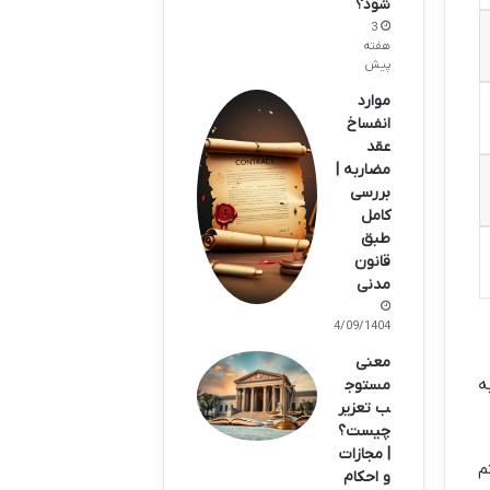
شود؟
3
هفته
پیش
موارد
انفساخ
عقد
مضاربه |
بررسی
کامل
طبق
قانون
مدنی
24/09/1404
معنی
ه
مستوج
ب تعزیر
چیست؟
| مجازات
م
و احکام