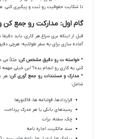
تا شکایت حقوقیت رو ثبت و پیگیری کنی. هر 
گام اول: مدارکت رو جمع کن و خواسته‎ت 
قبل از اینکه بری سراغ هر کاری، باید دقیقا
آماده سازی برای یه سفر طولانیه؛ هرچی دقی
*
خواسته ت رو دقیق مشخص کن:
مثلاً می 
کنی یه کاری رو انجام بده؟ این خیلی مهمه 
*
مدارک و مستندات رو جمع آوری کن:
هر چی
شامل:
قراردادها، قولنامه ها، فاکتورها
رسیدهای بانکی یا هر مدرک پرداخت
چک، سفته، برات
سند مالکیت، اجاره نامه
پیامک ها، ایمیل ها، نامه های رسمی (ا