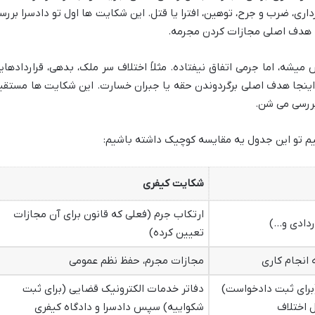
برداری، ضرب و جرح، توهین، افترا یا قتل. این شکایت ها اول تو دادسرا بررس
ا هدف اصلی مجازات کردن مجرمه.
یشه، اما جرمی اتفاق نیفتاده. مثلاً اختلاف سر ملک، بدهی، قراردادهای
تو اینجا هدف اصلی برگردوندن حقه یا جبران خسارت. این شکایت ها مستقی
بررسی می شن.
ونیم تو این جدول یه مقایسه کوچیک داشته باشیم:
شکایت کیفری
ارتکاب جرم (فعلی که قانون برای آن مجازات
ردادی و…)
تعیین کرده)
 انجام کاری
مجازات مجرم، حفظ نظم عمومی
برای ثبت دادخواست)
دفاتر خدمات الکترونیک قضایی (برای ثبت
 اختلاف
شکواییه) سپس دادسرا و دادگاه کیفری