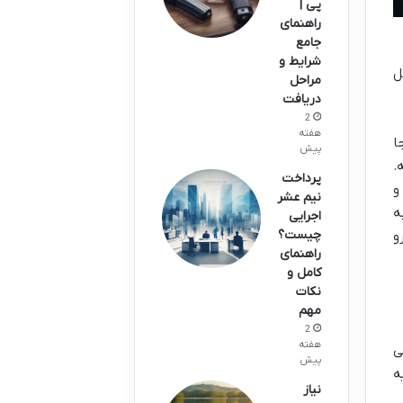
پی |
راهنمای
جامع
شرایط و
ل
مراحل
دریافت
2
هفته
ا
پیش
.
پرداخت
و
نیم عشر
ه
اجرایی
چیست؟
و
راهنمای
کامل و
نکات
مهم
2
هفته
ی
پیش
ه
نیاز