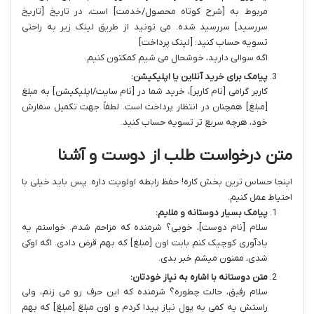
مربوط به [شرح کوتاه محصول/خدمت] است، در تاریخ [تاریخ
سررسید] سررسید شده. می تونید از طریق لینک زیر به راحتی
تسویه حساب کنید: [لینک پرداخت]
اگه سوالی دارید، خوشحال می شیم کمکتون کنیم.
پیامک برای خرید آنلاین یا اپلیکیشن:
کاربر گرامی [نام کاربر]، خرید شما در [نام سایت/اپلیکیشن] به مبلغ
[مبلغ] همچنان در انتظار پرداخت است. لطفاً جهت تکمیل سفارش
خود، هرچه سریع تر تسویه حساب کنید.
متن درخواست طلب از دوست و آشنا
اینجا حساس ترین بخش کاره! حفظ رابطه اولویت داره. پس باید خیلی با
احتیاط عمل کنیم.
پیامک بسیار دوستانه و ملایم:
سلام [نام دوست]، خوبی؟ شرمنده که مزاحم شدم. خواستم یه
یادآوری کوچیک کنم بابت اون [مبلغ] که بهم قرض دادی. اگه اوکی
شدی، ممنون میشم خبر بدی.
متن دوستانه با اشاره به نیاز خودتان:
سلام رفیق، حالت چطوره؟ شرمنده که این حرف رو می زنم، ولی
راستش یه کمی به پول نیاز پیدا کردم و اون مبلغ [مبلغ] که بهم