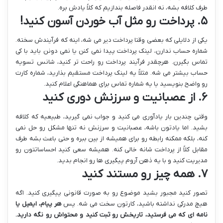
طرف کلافه بشه، نه انقدر فاصله بندازیم که کلاً یادش بره.
۵. پرداخت رو مثل آب خوردن آسون کنید!
یکی از دلایلی که بعضی وقتا پرداخت دیر می شه، اینه که فرآیندش سخته.
شماره حساب ندارن، لینک پرداخت پیدا نمی کنن یا نمی دونن باید با کی
تماس بگیرن. هرچقدر فرآیند پرداخت رو راحت تر کنید، شانس تسویه
حساب بیشتر می شه. مثلاً یه لینک پرداخت مستقیم بذارید، شماره کارت
رو واضح بنویسید یا یه شماره تماس برای هماهنگی اعلام کنید.
۶. از عصبانیت و سرزنش دوری کنید
وقتی چندین بار یادآوری می کنید و جواب نمی گیرید، طبیعیه که کلافه
بشید. اما یادتون باشه، عصبانیت و سرزنش نه تنها مشکل رو حل نمی
کنه، بلکه ممکنه رابطه رو برای همیشه از بین ببره و حتی باعث بشه طرف
مقابل کلاً از پرداخت شانه خالی کنه. همیشه سعی کنید احساساتتون رو
مدیریت کنید و با یه ذهن آروم پیگیری ها رو انجام بدید.
۷. همه چیز رو مستند کنید
تصور کنید مجبور بشید موضوع رو به صورت قانونی پیگیری کنید. اگه
هیچ مدرکی نداشته باشید، کارتون سخت می شه. پس
هر پیام، ایمیل یا
نامه ای که می فرستید، تاریخش رو ثبت کنید و محتواش رو نگه دارید.