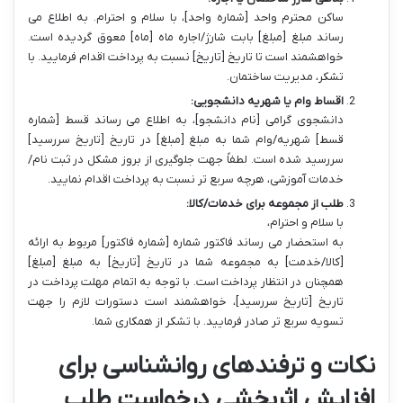
ساکن محترم واحد [شماره واحد]، با سلام و احترام. به اطلاع می
رساند مبلغ [مبلغ] بابت شارژ/اجاره ماه [ماه] معوق گردیده است.
خواهشمند است تا تاریخ [تاریخ] نسبت به پرداخت اقدام فرمایید. با
تشکر، مدیریت ساختمان.
اقساط وام یا شهریه دانشجویی:
دانشجوی گرامی [نام دانشجو]، به اطلاع می رساند قسط [شماره
قسط] شهریه/وام شما به مبلغ [مبلغ] در تاریخ [تاریخ سررسید]
سررسید شده است. لطفاً جهت جلوگیری از بروز مشکل در ثبت نام/
خدمات آموزشی، هرچه سریع تر نسبت به پرداخت اقدام نمایید.
طلب از مجموعه برای خدمات/کالا:
با سلام و احترام،
به استحضار می رساند فاکتور شماره [شماره فاکتور] مربوط به ارائه
[کالا/خدمت] به مجموعه شما در تاریخ [تاریخ] به مبلغ [مبلغ]
همچنان در انتظار پرداخت است. با توجه به اتمام مهلت پرداخت در
تاریخ [تاریخ سررسید]، خواهشمند است دستورات لازم را جهت
تسویه سریع تر صادر فرمایید. با تشکر از همکاری شما.
نکات و ترفندهای روانشناسی برای
افزایش اثربخشی درخواست طلب