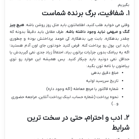
بگیریم.
۱. شفافیت، برگ برنده شماست
وقتی می خواید طلب کنید، اطلاعاتتون باید مثل روز روشن باشه.
هیچ چیز
گنگ و مبهمی نباید وجود داشته باشه.
طرف مقابل باید دقیقاً بدونه که
چقدر بدهکاره، بابت چی بدهکاره، کی موعد پرداختش بوده و چطوری
باید این پول رو پرداخت کنه. فرض کنید خودتون جای اون آدم هستید؛
اگه یه پیامک بدون جزئیات براتون بیاد، احتمالاً زیاد جدی نمی گیریدش یا
حداقل نمی دونید باید چیکار کنید. پس همیشه این موارد رو توی
پیامتون یا نامه تون بگید:
مبلغ دقیق بدهی
تاریخ سررسید اولیه
شماره فاکتور یا مرجع معامله (اگه وجود داره)
نحوه پرداخت (شماره حساب، لینک پرداخت آنلاین، مراجعه حضوری
و…)
۲. ادب و احترام، حتی در سخت ترین
شرایط