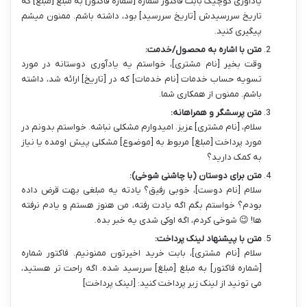
یادآوری کوچیک بابت فاکتور شماره [شماره فاکتور] به مبلغ [مبلغ] که
تاریخ سررسیدش [تاریخ سررسید] بود، داشته باشم. ممنون میشم
پیگیری کنید.
متن با اشاره به محصول/خدمت:
وقت بخیر [نام مشتری]، خواستم یه یادآوری دوستانه در مورد
تسویه حساب خدمات [نام خدمات] که در [تاریخ] ارائه شد، داشته
باشم. ممنون از همکاری شما.
متن پرسشگر و همراهانه:
سلام، [نام مشتری] عزیز. امیدوارم مشکلی نباشه. خواستم بدونم در
مورد پرداخت [مبلغ] مربوط به [موضوع] مشکلی پیش اومده یا نیاز
به کمک دارید؟
متن برای دوستان (با چاشنی شوخی):
سلام [نام دوست]، خوبی رفیق؟ یادته یه مبلغی بهت قرض داده
بودم؟ خواستم بگم اگه یادت رفته، من هنوز هستم و یادم نرفته
ها! 😉 شوخی کردم، اگه اوکی شدی یه خبر بده.
متن با پیشنهاد لینک پرداخت:
سلام [نام مشتری]، بابت خرید اخیرتون ممنونیم. فاکتور شماره
[شماره فاکتور] به مبلغ [مبلغ] سررسید شده. اگه راحت تر هستید،
می تونید از لینک زیر پرداخت کنید: [لینک پرداخت]