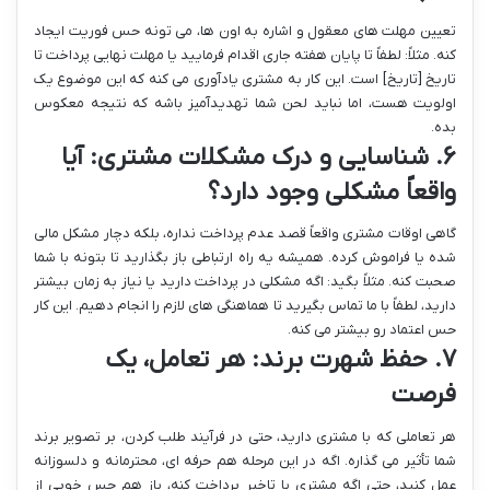
تعیین مهلت های معقول و اشاره به اون ها، می تونه حس فوریت ایجاد
کنه. مثلاً: لطفاً تا پایان هفته جاری اقدام فرمایید یا مهلت نهایی پرداخت تا
تاریخ [تاریخ] است. این کار به مشتری یادآوری می کنه که این موضوع یک
اولویت هست، اما نباید لحن شما تهدیدآمیز باشه که نتیجه معکوس
بده.
۶. شناسایی و درک مشکلات مشتری: آیا
واقعاً مشکلی وجود دارد؟
گاهی اوقات مشتری واقعاً قصد عدم پرداخت نداره، بلکه دچار مشکل مالی
شده یا فراموش کرده. همیشه یه راه ارتباطی باز بگذارید تا بتونه با شما
صحبت کنه. مثلاً بگید: اگه مشکلی در پرداخت دارید یا نیاز به زمان بیشتر
دارید، لطفاً با ما تماس بگیرید تا هماهنگی های لازم را انجام دهیم. این کار
حس اعتماد رو بیشتر می کنه.
۷. حفظ شهرت برند: هر تعامل، یک
فرصت
هر تعاملی که با مشتری دارید، حتی در فرآیند طلب کردن، بر تصویر برند
شما تأثیر می گذاره. اگه در این مرحله هم حرفه ای، محترمانه و دلسوزانه
عمل کنید، حتی اگه مشتری با تاخیر پرداخت کنه، باز هم حس خوبی از