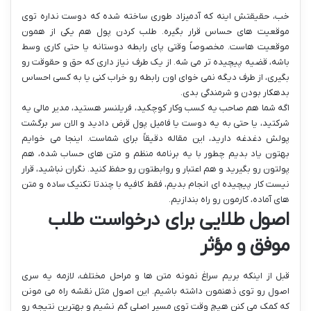
خب، حقیقتش اینه که آدمیزاد طوری ساخته شده که دوست نداره توی
موقعیت های حساس قرار بگیره. طلب کردن پول هم یکی از همون
موقعیت هاست. مخصوصاً وقتی پای رابطه دوستانه یا حتی کاری وسط
باشه، قضیه پیچیده تر می شه. از یک طرف نیاز داری که حق و حقوقت رو
بگیری، از طرف دیگه نمی خوای اون رابطه رو خراب کنی یا به کسی احساس
بدهکار بودن و شرمندگی بدی.
اگه شما هم صاحب یه کسب وکار کوچکید، فریلنسر هستید، مدیر مالی یه
شرکتید، یا حتی به یه دوست یا فامیل پول قرض دادید و الان سر برگشت
پولش دغدغه دارید، این مقاله دقیقاً برای شماست. اینجا می خوایم
بهتون یاد بدیم چطور با یه برنامه منظم و متن های حساب شده، هم
پولتون رو بگیرید و هم اعتبار و روابطتون رو حفظ کنید. نگران نباشید، قرار
نیست کار پیچیده ای انجام بدیم، فقط کافیه با چندتا تکنیک ساده و متن
های آماده، کارمون رو راه بندازیم.
اصول طلایی برای درخواست طلب
موفق و مؤثر
قبل از اینکه بریم سراغ نمونه متن ها و مراحل مختلف، لازمه یه سری
اصول رو توی ذهنمون داشته باشیم. این اصول مثل نقشه راه می مونن
که کمک می کنن هیچ وقت توی مسیر اصلی گم نشیم و بهترین نتیجه رو