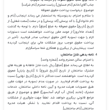
جناب آقای/خانم [نام مسئول] ریاست محترم [نام شرکت]
موضوع: درخواست پرداخت حقوق معوقه
با سلام و احترام، بدینوسیله به استحضار می رساند اینجانب [نام و
نام خانوادگی]، با کد پرسنلی [کد پرسنلی] و در سمت [سمت شغلی]، از
تاریخ [تاریخ] حقوق معوقه به مبلغ [مبلغ] دارم. با توجه به گذشت
[تعداد ماه/روز] از موعد مقرر پرداخت، خواهشمند است دستورات
لازم را جهت تسویه کامل حقوق اینجانب صادر فرمایید. تأخیر در
پرداخت حقوق موجب بروز مشکلات مالی برای اینجانب گردیده
است. پیشاپیش از پیگیری و همکاری شما سپاسگزارم.
نامه بدهی شارژ ساختمان:
با احترام، ساکن محترم واحد [شماره واحد]
به اطلاع می رساند مبلغ [مبلغ] ریال بابت شارژ ماهانه و هزینه های
مشترک ساختمان از تاریخ [تاریخ شروع] تا [تاریخ پایان] معوق
گردیده است. خواهشمند است حداکثر تا تاریخ [تاریخ نهایی] نسبت
به پرداخت اقدام فرمایید. در صورت عدم تسویه در مهلت مقرر،
طبق مصوبات هیئت مدیره و آیین نامه داخلی ساختمان، خدمات
مشترک (مانند [مثال: آب گرم، آسانسور]) قطع و موضوع از طریق
مراجع قانونی پیگیری خواهد شد. لطفاً جهت جلوگیری از مشکلات
آتی، نسبت به پرداخت اقدام نمایید. با تشکر، هیئت مدیره
ساختمان [نام ساختمان].