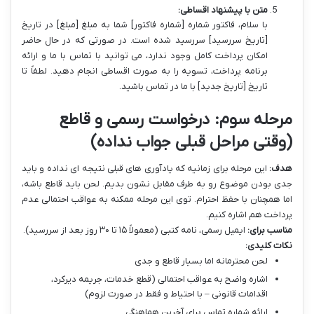
متن با پیشنهاد اقساطی:
با سلام، فاکتور شماره [شماره فاکتور] شما به مبلغ [مبلغ] در تاریخ
[تاریخ سررسید] سررسید شده است. در صورتی که در حال حاضر
امکان پرداخت کامل وجود ندارد، می توانید با تماس با ما و ارائه
برنامه پرداخت، تسویه را به صورت اقساطی انجام دهید. لطفاً تا
تاریخ [تاریخ جدید] با ما در تماس باشید.
مرحله سوم: درخواست رسمی و قاطع
(وقتی مراحل قبلی جواب نداده)
هدف:
این مرحله برای زمانیه که یادآوری های قبلی نتیجه ای نداده و باید
جدی بودن موضوع رو به طرف مقابل نشون بدیم. لحن باید قاطع باشه،
اما همچنان با حفظ احترام. توی این مرحله ممکنه به عواقب احتمالی عدم
پرداخت هم اشاره کنیم.
مناسب برای:
ایمیل رسمی، نامه کتبی (معمولاً ۱۵ تا ۳۰ روز بعد از سررسید).
نکات کلیدی:
لحن محترمانه اما بسیار قاطع و جدی
اشاره واضح به عواقب احتمالی (قطع خدمات، جریمه دیرکرد،
اقدامات قانونی – با احتیاط و فقط در صورت لزوم)
ارائه شماره تماس برای آخرین هماهنگی