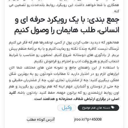
همکاری با شما خواهد داشت. این رویکرد، روابط بلندمدت رو تضمین می
کنه.
جمع بندی: با یک رویکرد حرفه ای و
انسانی، طلب هایمان را وصول کنیم
همانطور که دیدید، طلب کردن پول از کسی، اونقدرها هم که فکر می کنیم
ترسناک نیست. کافیه چندتا نکته رو رعایت کنیم و با یه برنامه منظم پیش
بریم. از یادآوری های دوستانه شروع کنیم، لحنمون رو متناسب با شرایط
انتخاب کنیم و هیچ وقت ادب و احترام رو فراموش نکنیم.
با استفاده از این راهنمای جامع و نمونه متن های مختلف، شما الان
ابزارهای لازم رو در اختیار دارید تا مطالبات خودتون رو به بهترین شکل
ممکن پیگیری کنید؛ چه از مشتریان تجاری تون، چه از مشتریان حقیقی و
چه حتی از دوستان و آشنایان. مهم اینه که هم پولتون رو بگیرید و هم
اون روابط ارزشمندی رو که براتون مهمه، حفظ کنید. یادتون باشه،
کلید
اصلی در برقراری ارتباطی شفاف، محترمانه و هدفمند است.
وکیل
دسته های هم موضوع
آدرس کوتاه مطلب