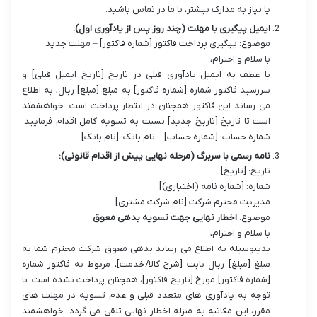
یا نیاز به مدارک بیشتر، با ما در تماس باشید.
ایمیل پیگیری با مهلت (چند روز پس از یادآوری اول):
موضوع: پیگیری پرداخت فاکتور [شماره فاکتور] – مهلت جدید
با سلام و احترام،
با عطف به ایمیل یادآوری قبلی در تاریخ [تاریخ ایمیل قبلی] و
سررسید فاکتور شماره [شماره فاکتور] به مبلغ [مبلغ] ریال، به اطلاع
می رساند این فاکتور همچنان در انتظار پرداخت است. خواهشمند
است تا تاریخ [تاریخ جدید] نسبت به تسویه کامل اقدام فرمایید.
شماره حساب: [شماره حساب] – نام بانک: [نام بانک].
نامه رسمی با سربرگ (مرحله نهایی پیش از اقدام قانونی):
تاریخ: [تاریخ]
شماره: [شماره نامه (اختیاری)]
مدیریت محترم شرکت [نام شرکت مشتری]
موضوع:
اخطار نهایی جهت تسویه بدهی معوق
با سلام و احترام،
بدینوسیله به اطلاع می رساند بدهی معوق شرکت محترم شما به
مبلغ [مبلغ] ریال بابت [شرح کالا/خدمت]، مربوط به فاکتور شماره
[شماره فاکتور] مورخ [تاریخ فاکتور]، همچنان پرداخت نشده است. با
توجه به یادآوری های متعدد قبلی و عدم تسویه در مهلت های
مقرر، این مکاتبه به منزله اخطار نهایی تلقی می گردد. خواهشمند