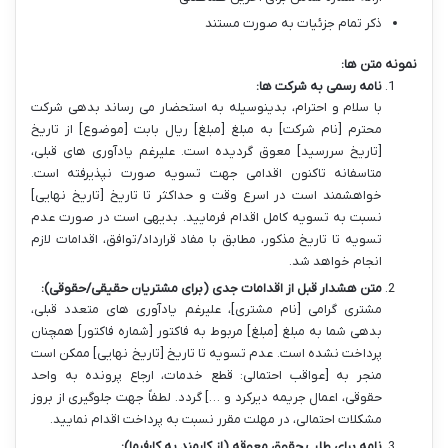
ذکر تمام جزئیات به صورت مستند
نمونه متن ها:
نامه رسمی به شرکت ها:
با سلام و احترام، بدینوسیله به استحضار می رساند بدهی شرکت
محترم [نام شرکت] به مبلغ [مبلغ] ریال بابت [موضوع] از تاریخ
[تاریخ سررسید] معوق گردیده است. علیرغم یادآوری های قبلی،
متاسفانه تاکنون اقدامی جهت تسویه صورت نپذیرفته است.
خواهشمند است در اسرع وقت و حداکثر تا تاریخ [تاریخ نهایی]
نسبت به تسویه کامل اقدام فرمایید. بدیهی است در صورت عدم
تسویه تا تاریخ مذکور، مطابق با مفاد قرارداد/توافق، اقدامات لازم
انجام خواهد شد.
متن هشدار قبل از اقدامات جدی (برای مشتریان حقیقی/حقوقی):
مشتری گرامی [نام مشتری]، علیرغم یادآوری های متعدد قبلی،
بدهی شما به مبلغ [مبلغ] مربوط به فاکتور [شماره فاکتور] همچنان
پرداخت نشده است. عدم تسویه تا تاریخ [تاریخ نهایی] ممکن است
منجر به [عواقب احتمالی: قطع خدمات، ارجاع پرونده به واحد
حقوقی، اعمال جریمه دیرکرد و …] گردد. لطفاً جهت جلوگیری از بروز
مشکلات احتمالی، در مهلت مقرر نسبت به پرداخت اقدام نمایید.
نامه برای طلب حقوق معوقه (از کارمند به کارفرما):