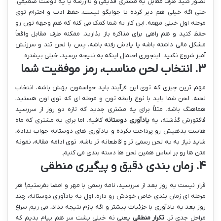
تصور کنید طرف مقابل یه مشتری قدیمی و باارزشه یا یه دوست صمیمی.
حتی اگه خیلی هم دیر کرده یا جوابگو نیست، حفظ ادب و احترام توی
مرحله اول خیلی مهمه. این کار به شما کمک می کنه که هم وجهه تون رو
حفظ کنید و هم راهی برای مذاکره باز بذارید. ممکنه طرف مقابل واقعاً
مشکل مالی داشته باشه یا یادش رفته باشه، پس با لحن تند و سرزنش
آمیز شروع نکنید. اینجوری احتمال اینکه به نتیجه برسید، خیلی بیشتره.
۳. انتخاب لحن مناسب، رمز موفقیت شما
مهم ترین چیزی که توی این فرآیند باید حواسمون بهش باشه، انتخاب
لحنه. لحن شما باید با نوع رابطه تون و مرحله ای که توی اون هستید،
هماهنگ باشه. مثلاً برای یه مشتری جدید که تازه دو روز از سررسید
فاکتورش گذشته، یه
یادآوری دوستانه
کافیه. اما برای یه مشتری که ماه
هاست بدهیش رو پرداخت نکرده و یادآوری های دوستانه جواب نداده،
شاید نیاز به یه لحن رسمی تر و قاطعانه تر باشه. توی ادامه مقاله، نمونه
متن ها رو بر اساس همین لحن ها دسته بندی می کنیم.
۴. زمان بندی دقیق و پیگیری منطقی
قرار نیست یه روز بعد از سررسید، نامه رسمی با مهر و امضا بفرستیم! هر
مرحله ای زمان بندی خاص خودش رو داره. اول یه یادآوری دوستانه، چند
روز بعد یه یادآوری با جزئیات بیشتر و اگه بازم نتیجه نداد، می ریم سراغ
مراحل جدی تر.
تکرار منطقی
یعنی نه خیلی پشت سر هم پیام بدیم که