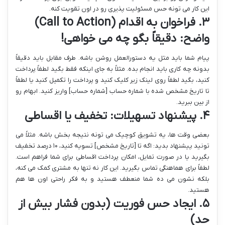
این کار می تونه حس مسئولیت پذیری رو در اون تقویت کنه.
۳. فراخوان به اقدام (Call to Action)
واضح: دقیقاً بگو چه می خواهی!
پیام شما باید مثل یه دستورالعمل روشن باشه. طرف مقابل باید دقیقاً
بدونه چه کاری باید انجام بده. مثلاً به جای اینکه فقط بگید لطفاً پرداخت
کنید، بگید لطفاً روی لینک زیر کلیک کنید و پرداخت را تکمیل کنید یا لطفاً
تا تاریخ مشخص شده با شماره حساب [شماره حساب] واریز کنید. ابهام رو
از بین ببرید.
۴. پیشنهاد تسهیلات: تخفیف یا اقساطی
بعضی وقت ها، یه تشویق کوچیک می تونه نتیجه بخش باشه. مثلاً می
تونید پیشنهاد بدید: اگه تا [تاریخ مشخص] تسویه کنید، ۱۰ درصد تخفیف
بگیرید یا در صورت تمایل، امکان پرداخت اقساطی برای شما فراهم است.
لطفاً برای هماهنگی تماس بگیرید. این کار نه تنها به مشتری کمک می کنه،
بلکه نشون می ده شما منعطف هستید و به فکر راحتی اون ها هم
هستید.
۵. ایجاد حس فوریت (بدون فشار بیش از
حد)