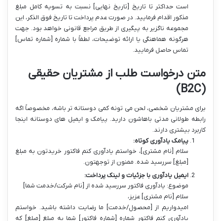
است حداکثر تا تاریخ [تاریخ نهایی] نسبت به تسویه کامل مبلغ
مذکور اقدام فرمایید. در صورت عدم پرداخت تا تاریخ فوق الذکر، این
مجموعه ناگزیر به پیگیری از طریق مراجع قانونی خواهد بود. جهت
هرگونه هماهنگی یا ارائه توضیحات، لطفاً با شماره [شماره تماس]
تماس حاصل فرمایید.
متن درخواست طلب از مشتریان حقیقی
(B2C)
برای مشتریان شخصی، لحن می تونه کمی دوستانه تر باشه، مخصوصاً اگه
رابطه طولانی مدتی باهاشون دارید. پیامک و ایمیل های دوستانه اینجا
کاربرد بیشتری دارند.
پیامک یادآوری کوتاه:
سلام [نام مشتری]، خواستم یادآوری کنم فاکتور خریدتون به مبلغ
[مبلغ] سررسید شده. ممنون از توجهتون.
ایمیل یادآوری با جزئیات و لینک پرداخت:
موضوع: یادآوری فاکتور سررسید شده از [نام شرکت/خدمت شما]
سلام [نام مشتری] عزیز،
امیدواریم از [محصول/خدمت] ما رضایت داشته باشید. خواستم
یادآوری کنم فاکتور شماره [شماره فاکتور] شما به مبلغ [مبلغ] که