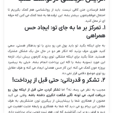
فقط فرستادن متن کافی نیست. باید از روانشناسی هم کمک بگیریم تا
احتمال موفقیتمون بیشتر بشه. این ترفندها به شما کمک می کنن که حرفه
ای تر عمل کنید.
۱. تمرکز بر ما به جای تو: ایجاد حس
همراهی
به جای اینکه بگید تو باید پول من رو بدی یا تو بدهکار هستی، سعی
کنید طوری حرف بزنید که انگار هر دو در حال حل یک مشکل مشترک
هستید. مثلاً بگید برای اینکه مشکلی توی روند کارمون پیش نیاد، لازمه
این مورد تسویه بشه یا اگه این پرداخت انجام بشه، خیلی به پیشبرد
پروژه مون کمک می کنه. این کار حس همدلی ایجاد می کنه و طرف مقابل
رو توی موضع دفاعی قرار نمی ده.
۲. تشکر و قدردانی: حتی قبل از پرداخت!
عجیب به نظر می رسه، نه؟ اما
تشکر کردن، حتی قبل از اینکه پول رو
دریافت کنید، می تونه تأثیر شگفت انگیزی داشته باشه.
وقتی می گید
ممنون از همکاری شما یا پیشاپیش از پیگیری تون متشکریم، به طرف
مقابل این پیام رو می دید که شما به همکاری و رابطه مثبت اهمیت می
دید و فرض رو بر این گذاشتید که اون هم نیت خوبی برای پرداخت داره.