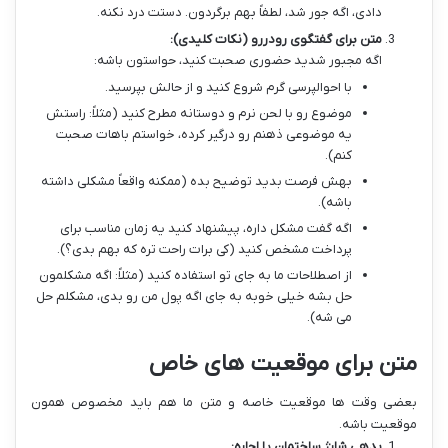
دادی، اگه جور شد، لطفاً بهم برگردون. دستت درد نکنه.
متن برای گفتگوی رودررو (نکات کلیدی):
اگه مجبور شدید حضوری صحبت کنید، حواستون باشه:
با احوالپرسی گرم شروع کنید و از حالش بپرسید.
موضوع رو با لحن نرم و دوستانه مطرح کنید (مثلاً: راستش
یه موضوعی ذهنم رو درگیر کرده، خواستم باهات صحبت
کنم).
بهش فرصت بدید توضیح بده (ممکنه واقعاً مشکلی داشته
باشه).
اگه گفت مشکل داره، پیشنهاد کنید یه زمان مناسب برای
پرداخت مشخص کنید (کی برات راحت تره که بهم بدی؟).
از اصطلاحات ما به جای تو استفاده کنید (مثلاً: اگه مشکلمون
حل بشه خیلی خوبه به جای اگه پول من رو بدی، مشکلم حل
می شه).
متن برای موقعیت های خاص
بعضی وقت ها موقعیت خاصه و متن ما هم باید مخصوص همون
موقعیت باشه.
بدهی شارژ ساختمان یا اجاره: