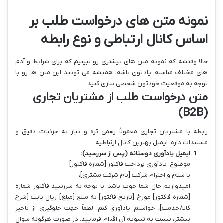
نمونه متن های درخواست طلب بر
اساس کانال ارتباطی و نوع رابطه
حالا وقتشه که نمونه متن های بیشتری رو ببینیم که برای شرایط و آدم
های مختلف مناسبه. یادتون باشه، همیشه می تونید این متن ها رو با
توجه به موقعیت خودتون شخصی سازی کنید.
متن درخواست طلب از مشتریان تجاری
(B2B)
رابطه با مشتریان تجاری معمولاً رسمی تره و نیاز به جزئیات دقیق و
مستندات داره. ایمیل بهترین کانال ارتباطیه.
ایمیل یادآوری دوستانه (پس از سررسید):
موضوع: یادآوری پرداخت فاکتور [شماره فاکتور]
با سلام و احترام شرکت [نام شرکت مشتری]،
امیدواریم حال شما خوب باشد. با توجه به سررسید فاکتور شماره
[شماره فاکتور] مورخ [تاریخ فاکتور] به مبلغ [مبلغ] ریال بابت [شرح
کالا/خدمت]، خواستم یادآوری کنم. لطفاً جهت جلوگیری از تاخیر
بیشتر، نسبت به تسویه آن اقدام فرمایید. در صورت هرگونه سوال