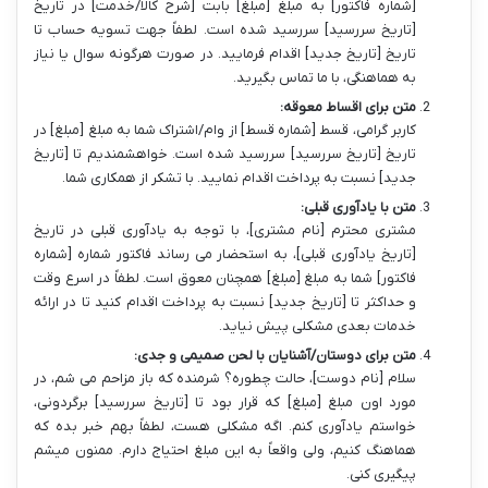
[شماره فاکتور] به مبلغ [مبلغ] بابت [شرح کالا/خدمت] در تاریخ
[تاریخ سررسید] سررسید شده است. لطفاً جهت تسویه حساب تا
تاریخ [تاریخ جدید] اقدام فرمایید. در صورت هرگونه سوال یا نیاز
به هماهنگی، با ما تماس بگیرید.
متن برای اقساط معوقه:
کاربر گرامی، قسط [شماره قسط] از وام/اشتراک شما به مبلغ [مبلغ] در
تاریخ [تاریخ سررسید] سررسید شده است. خواهشمندیم تا [تاریخ
جدید] نسبت به پرداخت اقدام نمایید. با تشکر از همکاری شما.
متن با یادآوری قبلی:
مشتری محترم [نام مشتری]، با توجه به یادآوری قبلی در تاریخ
[تاریخ یادآوری قبلی]، به استحضار می رساند فاکتور شماره [شماره
فاکتور] شما به مبلغ [مبلغ] همچنان معوق است. لطفاً در اسرع وقت
و حداکثر تا [تاریخ جدید] نسبت به پرداخت اقدام کنید تا در ارائه
خدمات بعدی مشکلی پیش نیاید.
متن برای دوستان/آشنایان با لحن صمیمی و جدی:
سلام [نام دوست]، حالت چطوره؟ شرمنده که باز مزاحم می شم، در
مورد اون مبلغ [مبلغ] که قرار بود تا [تاریخ سررسید] برگردونی،
خواستم یادآوری کنم. اگه مشکلی هست، لطفاً بهم خبر بده که
هماهنگ کنیم، ولی واقعاً به این مبلغ احتیاج دارم. ممنون میشم
پیگیری کنی.