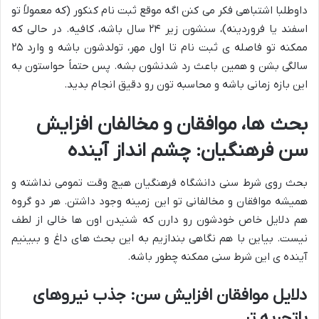
داوطلبا اشتباهی فکر می کنن اگه موقع ثبت نام کنکور (که معمولاً تو
اسفند یا فروردینه)، سنشون زیر ۲۴ سال باشه، کافیه. در حالی که
ممکنه تو فاصله ی ثبت نام تا اول مهر، تولدشون باشه و وارد ۲۵
سالگی بشن و همین باعث رد شدنشون بشه. پس حتماً حواستون به
این بازه زمانی باشه و محاسبه تون رو دقیق انجام بدید.
بحث ها، موافقان و مخالفان افزایش
سن فرهنگیان: چشم انداز آینده
بحث روی شرط سنی دانشگاه فرهنگیان هیچ وقت تمومی نداشته و
همیشه موافقان و مخالفانی تو این زمینه وجود داشتن. هر دو گروه
هم دلایل خاص خودشون رو دارن که شنیدن اون ها خالی از لطف
نیست. بیاین با هم نگاهی بندازیم به این بحث های داغ و ببینیم
آینده ی این شرط سنی ممکنه چطور باشه.
دلایل موافقان افزایش سن: جذب نیروهای
باتجربه تر