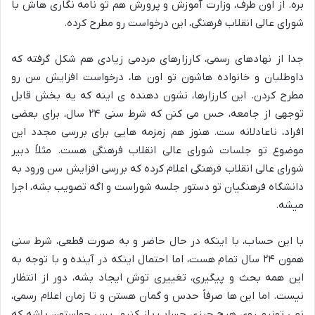
بره. از اون طرف، وزارت آموزش و پرورش هم تو نامه نگاری هاش با
شورای عالی انقلاب فرهنگی، این درخواست رو مطرح کرده.
جدا از نهادهای رسمی، کارزارهای مردمی زیادی هم شکل گرفته که
داوطلبان و خانواده هاشون تو اون ها، درخواست افزایش سن رو
مطرح کردن. این کارزارها، نشون دهنده ی اینه که یه بخش قابل
توجهی از جامعه، حس می کنن که شرط سنی ۲۴ سال، برای بعضی
افراد، ناعادلانه ست. هنوز هم زمزمه هایی برای بررسی مجدد این
موضوع تو جلسات شورای عالی انقلاب فرهنگی هست. مثلاً دبیر
شورای عالی انقلاب فرهنگی اعلام کرده که بررسی افزایش سن ورود به
دانشگاه فرهنگیان تو دستور جلسه شوراست و اگه تصویب بشه، اجرا
میشه.
با این حساب، با اینکه در حال حاضر و به صورت قطعی، شرط سنی
همون ۲۴ سال تمام هست، اما احتمال اینکه در آینده و با توجه به
این همه بحث و پیگیری، تغییری توش ایجاد بشه، دور از انتظار
نیست. اما این ها صرفاً حدس و گمان هستن و تا زمان اعلام رسمی،
نمی تونیم روی هیچ چیزی حساب باز کنیم. پس حواستون باشه که