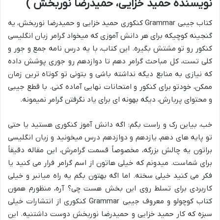
نویسنده حمید خزایی، حمیدرضا نوربخش )
کتاب جیبی Grammar کنکوری حمید خزایی و حمیدرضا نوربخش، یه
گنجینه کوچیکه برای هر دانش آموزی که میخواد گرامر زبان انگلیسی
کنکور رو تو مشتش بگیره. این کتاب، با یه درس نامه جمع و جور و
کلی تست، کل مباحث گرامر دهم تا دوازدهم رو جوری پوشش داده
که نیازی به منابع دیگه نداشته باشی و بتونی تو کوتاه ترین زمان
ممکن، خودتو برای کنکور و امتحانات نهایی آماده کنی. با قطع جیبی
و محتوای پربارش، دیگه بهونه ای برای یاد نگرفتن گرامر نمیمونه.
خب، بیاین رک و راست بگم: اگه دانش آموز کنکوری هستید یا حتی
تو پایه های دهم، یازدهم و دوازدهم درس میخونید و زبان انگلیسی
براتون یه چالش بزرگه، مخصوصاً قسمت گرامرش، این مقاله دقیقاً
برای شماست. میدونم که خیلی هاتون از اسم گرامر فرار می کنید یا
فکر می کنید خیلی سخته. اما اگه بهتون بگم یه راه میانبر و خیلی
کاربردی برای تسلط روی این بخش هست چی؟ آره، منظورم همون
کتاب کوچولو و معروف جیبی Grammar کنکوری از انتشارات خیلی
سبزه که کار حمید خزایی و حمیدرضا نوربخش دوست داشتنیه. این