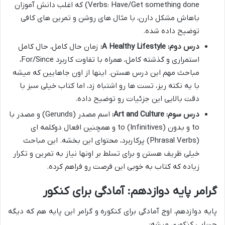
Verbs: Have/Get something done) که اغلب دانش آموزان
باهاش مشکل دارن، با مثال های روشن و تمرین های کافی
توضیح داده شده.
درس دوم: A Healthy Lifestyle:
زمان حال کامل، حال کامل
استمراری و گذشته کامل، همراه با تفاوت کاربرد For/Since،
مباحث مهم این درس هستن. اینها از اون جاهایین که میشه
با یه نکته ریز، تست ها رو اشتباه زد، اما کتاب خیلی سبز با
دقت بالایی این جزئیات رو توضیح داده.
درس سوم: Art and Culture:
اسم مصدر (Gerunds) و مصدر با
to و بدون to (Infinitives) و همچنین افعال دوکلمه ای
(Phrasal Verbs) پرکاربرد، محتوای این بخشه. این مباحث
خیلی ظریف هستن و برای تسلط بر اونها نیاز به تمرین و تکرار
زیاده که کتاب به خوبی این فرصت رو فراهم کرده.
گرامر پایه دوازدهم: آمادگی برای کنکور
پایه دوازدهم، اوج آمادگی برای کنکوره و گرامر این پایه هم که دیگه
حسابی کنکوری میشه: