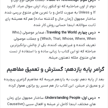
درس سوم: Value of Knowledge:
جملات شرطی نوع اول و
دوم، از اون مباحثیه که تو کنکور زیاد ازش سوال میاد. کاربرد
If و Unless به صورت کامل و با تمرین های متنوع بررسی شده.
ساختار مجهول (زمان حال و گذشته ساده) هم که همیشه پای
ثابت سوالاته، اینجا حسابی روش کار شده.
درس چهارم: Traveling the World:
ضمایر موصولی (Who,
Which, That, Whose, Where, When) و جملات موصولی
تعریف کننده و غیرتعریف کننده، یکی از چالش برانگیزترین
مباحثه که تو این کتاب با زبانی ساده و با استفاده از تست
های متنوع، ملکه ذهنتون میشه.
گرامر پایه یازدهم: گسترش و تعمیق مفاهیم
بعد از پایه دهم، نوبت به یازدهم میرسه که مفاهیم گرامری پیچیده
تر و عمیق تر میشن. این کتاب باز هم مسیر رو براتون هموار کرده:
درس اول: Understanding People:
ساختار مجهول برای زمان
های مختلف، اینجا کامل تر میشه و افعال سببی (Causative