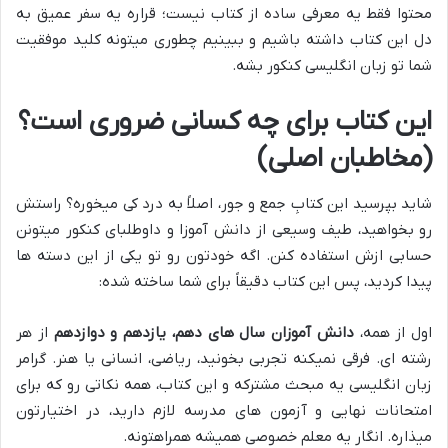
محتوا فقط یه معرفی ساده از کتاب نیست؛ قراره یه سفر عمیق به
دل این کتاب داشته باشیم و ببینیم چطوری میتونه کلید موفقیت
شما تو زبان انگلیسی کنکور بشه.
این کتاب برای چه کسانی ضروری است؟
(مخاطبان اصلی)
شاید بپرسید این کتابِ جمع و جور، اصلاً به درد کی میخوره؟ راستش
رو بخواهید، طیف وسیعی از دانش آموزا و داوطلبای کنکور میتونن
حسابی ازش استفاده کنن. اگه خودتون رو تو یکی از این دسته ها
پیدا کردید، پس این کتاب دقیقاً برای شما ساخته شده:
اول از همه،
دانش آموزان سال های دهم، یازدهم و دوازدهم
از هر
رشته ای. فرقی نمیکنه تجربی بخونید، ریاضی، انسانی یا هنر. گرامر
زبان انگلیسی یه مبحث مشترکه و این کتاب، همه نکاتی رو که برای
امتحانات نهایی و آزمون های مدرسه لازم دارید، در اختیارتون
میذاره. انگار یه معلم خصوصی همیشه همراهتونه.