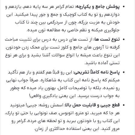
پوشش جامع و یکپارچه:
تمام گرامر هر سه پایه دهم، یازدهم و
دوازدهم رو تو یه کتاب کوچیک و جمع و جور پیدا میکنید. این
خودش یه مزیت بزرگه، چون از سردرگمی بین چند تا کتاب
جلوگیری میکنه و نظم خاصی به مطالعه تون میده.
تنوع تست ها:
از تست های درس به درس برای تثبیت مباحث
گرفته تا آزمون های جامع و کلوز تست برای محک زدن خودتون.
این تنوع باعث میشه با انواع سوالات آشنا بشید و برای هر نوع
تستی آماده باشید.
پاسخ نامه کاملاً تشریحی:
این رو قبلاً هم گفتم و باز هم تأکید
میکنم که پاسخ نامه این کتاب یه شاهکاره. صرفاً جواب نهایی
رو نمیده، بلکه با توضیحات کامل، بهتون یاد میده که چطور
به جواب درست برسید. این یعنی یادگیری واقعی!
قطع جیبی و قابلیت حمل بالا:
اسمش روشه: جیبی! میتونید
هر جا که میرید، تو مترو، اتوبوس، صف نونوایی یا حتی تو پارک،
این کتاب رو با خودتون ببرید و تو لحظه های مرده، گرامر رو
مرور کنید. این یعنی استفاده حداکثری از زمان.