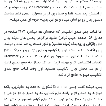
نویسنده معتبر هستن و از یه انتشارات میان، ولی هدفشون یه
مقدار با هم فرق میکنه. کتاب جیبی Grammar کنکوری، همونطور که
از اسمش پیداست، فقط و فقط روی گرامر متمرکزه. یعنی فقط مباحث
دستور زبان رو پوشش میده و تو این زمینه حرفه ای عمل میکنه.
اما کتاب جمع بندی انگلیسی که حجمش هم بیشتره (۲۶۷ صفحه در
مقابل ۱۵۶ صفحه جیبی گرامر)، علاوه بر گرامر، بخش های دیگه زبان
مثل
واژگان و ریدینگ (درک مطلب) و کلوز تست
رو هم شامل میشه.
پس اگه شما فقط مشکلتون با گرامره و برای واژگان و ریدینگ منابع
دیگه دارید یا نیازی به مرورشون ندارید، کتاب جیبی Grammar
انتخاب اختصاصی تر و بهینه تریه. اما اگه دنبال یه جمع بندی کامل
از هر سه بخش زبان انگلیسی هستید، اون وقت کتاب جمع بندی
انگلیسی میتونه جامع تر باشه.
پس، میشه گفت جیبی Grammar کنکوری نه فقط یه جایگزین، بلکه
میتونه یه مکمل قوی باشه برای کسایی که یه منبع جامع خوندن و
حالا دنبال یه جمع بندی فوق العاده برای گرامر هستن. یا حتی اگه
وقت کمی دارید، میتونه به عنوان منبع اصلی جمع بندی گرامر شما