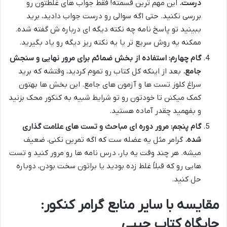
درست.
این مهم ترین قسمته! فقط جواب های غلطتون رو
بررسی نکنید. حتی اگه سوالی رو درست جواب دادید، برید
ببینید تو پاسخ نامه چه نکته دیگه ای درباره ش گفته شده.
ممکنه یه روش سریع تر یا یه نکته ریز دیگه رو یاد بگیرید.
گام چهارم: استفاده از بخش ضمائم برای مرور نهایی و سنجش
جامع.
بعد از اینکه کل کتاب رو تموم کردید، وقتشه که برید
سراغ کلوز تست ها و آزمون های جامع. این بخش ها بهتون
کمک میکنن تا خودتون رو تو شرایط شبیه به کنکور محک بزنید
و بفهمید چقدر آماده هستید.
گام پنجم: مرور دوره ای مباحث و تست های علامت گذاری
شده.
گرامر مثل یه عضله ست که اگه تمرین نکنی، ضعیف
میشه. هر چند وقت یه بار، درس نامه ها رو مرور کنید و تست
هایی رو که قبلاً غلط زده بودید یا براتون سخت بودن، دوباره
حل کنید.
مقایسه با سایر منابع گرامر کنکور:
جایگاه کتاب جیبی