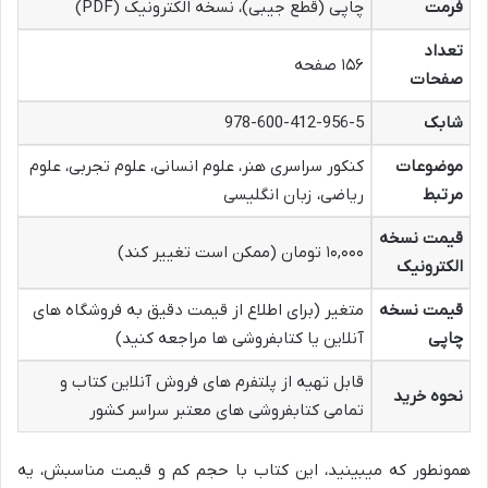
فرمت
چاپی (قطع جیبی)، نسخه الکترونیک (PDF)
تعداد
۱۵۶ صفحه
صفحات
شابک
978-600-412-956-5
موضوعات
کنکور سراسری هنر، علوم انسانی، علوم تجربی، علوم
مرتبط
ریاضی، زبان انگلیسی
قیمت نسخه
۱۰,۰۰۰ تومان (ممکن است تغییر کند)
الکترونیک
قیمت نسخه
متغیر (برای اطلاع از قیمت دقیق به فروشگاه های
چاپی
آنلاین یا کتابفروشی ها مراجعه کنید)
قابل تهیه از پلتفرم های فروش آنلاین کتاب و
نحوه خرید
تمامی کتابفروشی های معتبر سراسر کشور
همونطور که میبینید، این کتاب با حجم کم و قیمت مناسبش، یه