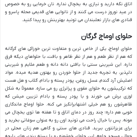
اتاق نگه دارید و نیازی به یخچال نداره. نان خرمایی رو به خصوص
در عید نوروز درست می کنند و از نانوایی های قدیمی محله پاسرو و
قنادی های بازار نعلبندان می تونید بهترینش رو پیدا کنید.
حلوای اوماج گرگان
حلوای اوماج، یکی از خاص ترین و متفاوت ترین خوراکی های گرگانه
که هم از نظر طعم و هم از نظر ظاهر و بافت، با حلواهای دیگه فرق
داره. این شیرینی سنتی با بافتی دانه دانه و طعم ملایم و شیرینی
دلپذیر، یه تجربه جدید از حلوا خوردن رو بهتون هدیه میده. مواد
اصلیش آرد گندم، عسل، روغن، پودر پسته و بادام، گلاب و هل هست
که ترکیبشون یه حلوای مقوی و پرانرژی رو می سازه. معمولاً به شکل
لوزی برش می خورند و با پودر پسته و بادام تزیین میشن که
ظاهرشون رو هم خیلی اشتهابرانگیز می کنه. حلوا اوماج ماندگاری
خوبی هم داره؛ چند روز در دمای اتاق و تا هفته ها توی یخچال می
مونه. پس با خیال راحت می تونید اون رو به عنوان سوغاتی بخرید و
برای عزیزانتون ببرید. قنادی های سنتی و گاهی هم زنان محلی در
حوالی مسجد جامع، این حلوای خوشمزه رو با بسته بندی های پارچه