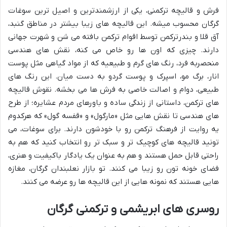
فرش و قالیچه ترکمنی، یکی از ارزشمندترین و اصیل ترین سوغات
گرگان محسوب میشه. این قالیچه های زیبا بیشتر در مناطق گنبد،
آق قلا و بندرترکمن توسط اقوام ترکمن بافته می شن و شهرت جهانی
دارند. چیزی که اون ها رو خاص می کنه، نقش های هندسی
منحصربه فرد، رنگ های گرم و طبیعیه که از مواد گیاهی مثل پوست
انار، برگ مو، اسپرک و پوست گردو به دست میان. این رنگ های
طبیعی، دوام و اصالت خاصی به فرش ها می بخشه. نقوش قالیچه
های ترکمن، داستانی از زندگی ساده و باورهای مردم عشایره؛ از طرح
های هندسی تا نقش هایی مثل «مارگول» و «قفسه گول» که هرکدوم
یه روایت از فرهنگ ترکمن رو با خودشون دارند. برای سوغات، می
تونید قالیچه های کوچیک تر و سبک تر رو انتخاب کنید که هم به
راحتی قابل حمل هستند و هم به عنوان یک یادگار باکیفیت و هنری،
فضای خونه تون رو زیبا می کنند. تو بازار نعلبندان گرگان، مغازه
هایی هستند که نمونه هایی از این قالیچه ها رو عرضه می کنند.
روسری های ابریشمی و ترکمنی گرگان