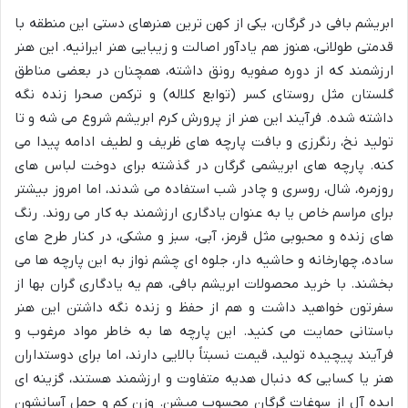
ابریشم بافی در گرگان، یکی از کهن ترین هنرهای دستی این منطقه با
قدمتی طولانی، هنوز هم یادآور اصالت و زیبایی هنر ایرانیه. این هنر
ارزشمند که از دوره صفویه رونق داشته، همچنان در بعضی مناطق
گلستان مثل روستای کسر (توابع کلاله) و ترکمن صحرا زنده نگه
داشته شده. فرآیند این هنر از پرورش کرم ابریشم شروع می شه و تا
تولید نخ، رنگرزی و بافت پارچه های ظریف و لطیف ادامه پیدا می
کنه. پارچه های ابریشمی گرگان در گذشته برای دوخت لباس های
روزمره، شال، روسری و چادر شب استفاده می شدند، اما امروز بیشتر
برای مراسم خاص یا به عنوان یادگاری ارزشمند به کار می روند. رنگ
های زنده و محبوبی مثل قرمز، آبی، سبز و مشکی، در کنار طرح های
ساده، چهارخانه و حاشیه دار، جلوه ای چشم نواز به این پارچه ها می
بخشند. با خرید محصولات ابریشم بافی، هم یه یادگاری گران بها از
سفرتون خواهید داشت و هم از حفظ و زنده نگه داشتن این هنر
باستانی حمایت می کنید. این پارچه ها به خاطر مواد مرغوب و
فرآیند پیچیده تولید، قیمت نسبتاً بالایی دارند، اما برای دوستداران
هنر یا کسایی که دنبال هدیه متفاوت و ارزشمند هستند، گزینه ای
ایده آل از سوغات گرگان محسوب میشن. وزن کم و حمل آسانشون