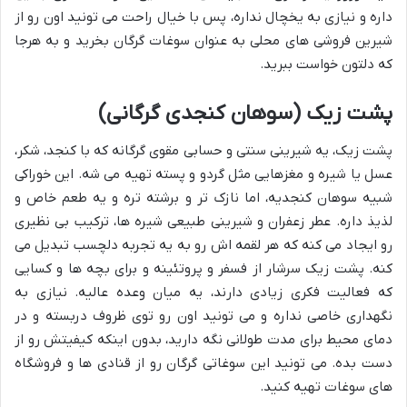
داره و نیازی به یخچال نداره، پس با خیال راحت می تونید اون رو از
شیرین فروشی های محلی به عنوان سوغات گرگان بخرید و به هرجا
که دلتون خواست ببرید.
پشت زیک (سوهان کنجدی گرگانی)
پشت زیک، یه شیرینی سنتی و حسابی مقوی گرگانه که با کنجد، شکر،
عسل یا شیره و مغزهایی مثل گردو و پسته تهیه می شه. این خوراکی
شبیه سوهان کنجدیه، اما نازک تر و برشته تره و یه طعم خاص و
لذیذ داره. عطر زعفران و شیرینی طبیعی شیره ها، ترکیب بی نظیری
رو ایجاد می کنه که هر لقمه اش رو به یه تجربه دلچسب تبدیل می
کنه. پشت زیک سرشار از فسفر و پروتئینه و برای بچه ها و کسایی
که فعالیت فکری زیادی دارند، یه میان وعده عالیه. نیازی به
نگهداری خاصی نداره و می تونید اون رو توی ظروف دربسته و در
دمای محیط برای مدت طولانی نگه دارید، بدون اینکه کیفیتش رو از
دست بده. می تونید این سوغاتی گرگان رو از قنادی ها و فروشگاه
های سوغات تهیه کنید.