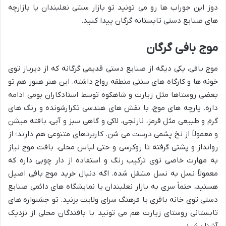
دوز این جوراب ها رو می تونید تو بازار سنتی نعلبندان یا بازارچه
های صنایع دستی تابستانه گرگان پیدا کنید.
موج بافی گرگان
موج بافی، یکی دیگه از صنایع دستی قدیمی گرگانه که از دیرباز توی
خونه ها و کارگاه های سنتی منطقه رواج داشته. این هنر هنوز هم تو
بعضی روستاها مثل زیارت و شاهکوه توسط استادکاران بومی ادامه
داره. پارچه های موج، با نقش های هندسی تکرارشونده و رنگ های
گرم و طبیعی مثل قرمز، نارنجی، لاکی و گاهی سبز و آبی، بافته میشن
و معمولاً از نخ پشمی درست می شن. کاربردهای متنوعی هم دارند؛ از
روانداز و پشتی گرفته تا روکرسی و حتی لباس محلی. بافت موج نیاز
به مهارت خاصی توی ترکیب رنگ و استفاده از دار چوبی داره که
معمولاً نسل به نسل منتقل شده. اگه دنبال خرید موج بافی اصیل
هستید، حتماً سری به بازار نعلبندان یا نمایشگاه های دائمی صنایع
دستی توی خانه باقری یا فرهنگ سرای ولایت بزنید. تو جشنواره های
تابستانی روستای زیارت هم می تونید با بافندگان محلی از نزدیک
آشنا بشید.