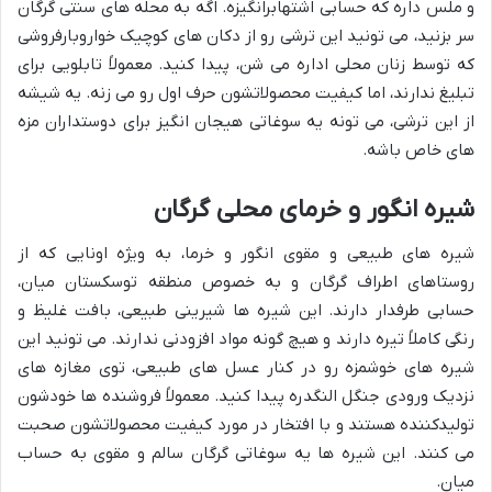
و ملس داره که حسابی اشتهابرانگیزه. اگه به محله های سنتی گرگان
سر بزنید، می تونید این ترشی رو از دکان های کوچیک خواروبارفروشی
که توسط زنان محلی اداره می شن، پیدا کنید. معمولاً تابلویی برای
تبلیغ ندارند، اما کیفیت محصولاتشون حرف اول رو می زنه. یه شیشه
از این ترشی، می تونه یه سوغاتی هیجان انگیز برای دوستداران مزه
های خاص باشه.
شیره انگور و خرمای محلی گرگان
شیره های طبیعی و مقوی انگور و خرما، به ویژه اونایی که از
روستاهای اطراف گرگان و به خصوص منطقه توسکستان میان،
حسابی طرفدار دارند. این شیره ها شیرینی طبیعی، بافت غلیظ و
رنگی کاملاً تیره دارند و هیچ گونه مواد افزودنی ندارند. می تونید این
شیره های خوشمزه رو در کنار عسل های طبیعی، توی مغازه های
نزدیک ورودی جنگل النگدره پیدا کنید. معمولاً فروشنده ها خودشون
تولیدکننده هستند و با افتخار در مورد کیفیت محصولاتشون صحبت
می کنند. این شیره ها یه سوغاتی گرگان سالم و مقوی به حساب
میان.