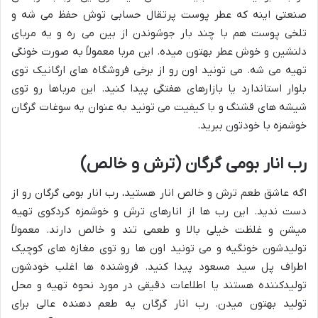
صنعتی اینه که عطر پوست پرتقال حسابی توش حفظ می شه و
تلخی پوست هم با چند بار جوشوندن از بین می ره و یه مربای
دلنشین و خوش عطر بهتون میده. این مربا معمولاً به صورت خونگی
تهیه می شه. می تونید اون رو از برخی فروشگاه های ارگانیک توی
بلوار استاندارد یا بازارهای هفتگی پیدا کنید. این مرباها رو توی
شیشه های قشنگ و با کیفیت می تونید به عنوان یه سوغات گرگان
خوشمزه با خودتون ببرید.
رب انار بومی گرگان (ترش و خالص)
اگه عاشق طعم ترش و خالص انار هستید، رب انار بومی گرگان رو از
دست ندید. این رب ها از انارهای ترش و خوشمزه کردکوی تهیه
میشن و غلظت خیلی بالا و طعمی تند و خالص دارند. معمولاً
تولیدشون خونگیه و می تونید اون ها رو توی مغازه های کوچیک
اطراف پل سید مسعود پیدا کنید. فروشنده ها اغلب خودشون
تولیدکننده هستند یا اطلاعات دقیقی در مورد نحوه تهیه و محل
تولید بهتون میدن. رب انار گرگان یه طعم دهنده عالی برای