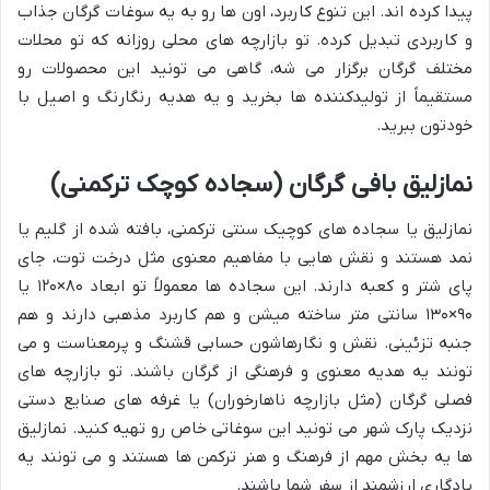
پیدا کرده اند. این تنوع کاربرد، اون ها رو به یه سوغات گرگان جذاب
و کاربردی تبدیل کرده. تو بازارچه های محلی روزانه که تو محلات
مختلف گرگان برگزار می شه، گاهی می تونید این محصولات رو
مستقیماً از تولیدکننده ها بخرید و یه هدیه رنگارنگ و اصیل با
خودتون ببرید.
نمازلیق بافی گرگان (سجاده کوچک ترکمنی)
نمازلیق یا سجاده های کوچیک سنتی ترکمنی، بافته شده از گلیم یا
نمد هستند و نقش هایی با مفاهیم معنوی مثل درخت توت، جای
پای شتر و کعبه دارند. این سجاده ها معمولاً تو ابعاد ۸۰×۱۲۰ یا
۹۰×۱۳۰ سانتی متر ساخته میشن و هم کاربرد مذهبی دارند و هم
جنبه تزئینی. نقش و نگارهاشون حسابی قشنگ و پرمعناست و می
تونند یه هدیه معنوی و فرهنگی از گرگان باشند. تو بازارچه های
فصلی گرگان (مثل بازارچه ناهارخوران) یا غرفه های صنایع دستی
نزدیک پارک شهر می تونید این سوغاتی خاص رو تهیه کنید. نمازلیق
ها یه بخش مهم از فرهنگ و هنر ترکمن ها هستند و می تونند یه
یادگاری ارزشمند از سفر شما باشند.