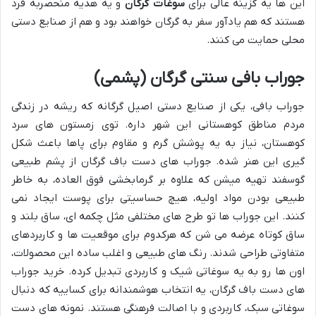
این ها یه گزینه عالی برای
سوغات گرگان
و یه هدیه منحصربه فرد
هستند که هم یادآور سفر به گرگان خواهند بود و هم از صنایع دستی
محلی حمایت می کنند.
جوراب بافی سنتی گرگان (پشمی)
جوراب بافی، یکی از صنایع دستی اصیل گرگانه که ریشه در زندگی
مردم مناطق کوهستانی این شهر داره. توی زمستون های سرد
کوهستان، نیاز به یه پوشش گرم و مقاوم برای پاها باعث شکل
گیری این هنر شده. جوراب های دست باف گرگان از پشم طبیعی
گوسفند تهیه میشن که علاوه بر گرمابخشی فوق العاده، به خاطر
طبیعی بودن مواد اولیه، هیچ حساسیتی برای پوست ایجاد نمی
کنند. این جوراب ها تو طرح های مختلفی مثل چکمه ای، ساق بلند و
ساق کوتاه عرضه می شن که هرکدوم برای موقعیت ها و کاربردهای
متفاوتی طراحی شدند. رنگ های طبیعی و اغلب ساده این محصولات،
اون ها رو به یه سوغاتی شیک و کاربردی تبدیل کرده. خرید جوراب
های دست باف گرگان، یه انتخاب هوشمندانه برای کساییه که دنبال
سوغاتی سبک، کاربردی و با اصالت فرهنگی هستند. نمونه های دست