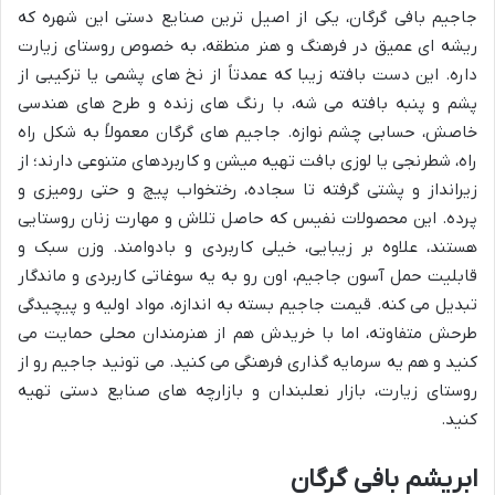
جاجیم بافی گرگان، یکی از اصیل ترین صنایع دستی این شهره که
ریشه ای عمیق در فرهنگ و هنر منطقه، به خصوص روستای زیارت
داره. این دست بافته زیبا که عمدتاً از نخ های پشمی یا ترکیبی از
پشم و پنبه بافته می شه، با رنگ های زنده و طرح های هندسی
خاصش، حسابی چشم نوازه. جاجیم های گرگان معمولاً به شکل راه
راه، شطرنجی یا لوزی بافت تهیه میشن و کاربردهای متنوعی دارند؛ از
زیرانداز و پشتی گرفته تا سجاده، رختخواب پیچ و حتی رومیزی و
پرده. این محصولات نفیس که حاصل تلاش و مهارت زنان روستایی
هستند، علاوه بر زیبایی، خیلی کاربردی و بادوامند. وزن سبک و
قابلیت حمل آسون جاجیم، اون رو به یه سوغاتی کاربردی و ماندگار
تبدیل می کنه. قیمت جاجیم بسته به اندازه، مواد اولیه و پیچیدگی
طرحش متفاوته، اما با خریدش هم از هنرمندان محلی حمایت می
کنید و هم یه سرمایه گذاری فرهنگی می کنید. می تونید جاجیم رو از
روستای زیارت، بازار نعلبندان و بازارچه های صنایع دستی تهیه
کنید.
ابریشم بافی گرگان