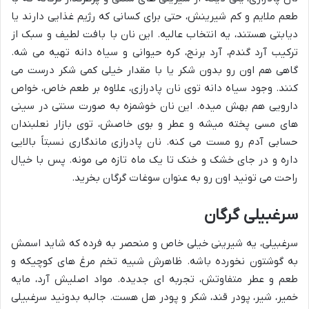
طعم ملایم و کم شیرینش، حتی برای کسانی که رژیم غذایی دارند یا
دیابتی هستند، یه انتخاب عالیه. این نان با بافت لطیف و سبک از
ترکیب آرد گندم، آرد برنج، کره حیوانی و سیاه دانه تهیه می شه.
گاهی هم اون رو بدون شکر یا با مقدار خیلی کمی شکر درست می
کنند. وجود سیاه دانه توی نان پادرازی، علاوه بر طعم خاص، خواص
دارویی هم بهش میده. این نان خوشمزه به صورت سنتی در سینی
های مسی پخته میشه و عطر و بوی خاصش، توی بازار نعلبندان
حسابی آدم رو مست می کنه. نان پادرازی ماندگاری نسبتاً بالایی
داره و در جای خشک و خنک تا یک ماه تازه می مونه. پس با خیال
راحت می تونید اون رو به عنوان سوغات گرگان بخرید.
سرغبیلی گرگان
سرغبیلی، یه شیرینی خیلی خاص و منحصر به فرده که شاید اسمش
به گوشتون نخورده باشه. ظاهرش شبیه تخم مرغ های کوچیکه و
طعم و عطر متفاوتش، تجربه ای جدیده. مواد اصلیش آرد، مایه
خمیر، شیر، پودر قند، شکر و پودر هل هست. جالبه بدونید سرغبیلی