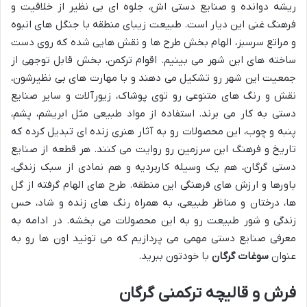
ریشه دوانده و صنایع دستی اش، جلوه ای بی نظیر از خلاقیت و
فرهنگ غنی این دیار است. طبیعت زیبای منطقه با جنگل های انبوه
و مراتع سرسبز، الهام بخش طرح ها و نقش هایی شده که روی دست
ساخته های این شهر می بینیم. اقوام ترکمن، بخش قابل توجهی از
جمعیت این شهر رو تشکیل می دهند و با مهارت های بی نظیرشون،
نقش و رنگ های متنوعی رو توی پوشاک، زیورآلات و سایر صنایع
دستی به کار می برند. استفاده از مواد طبیعی مثل ابریشم، پشم،
پنبه و چوب، این محصولات رو به آثار هنری زنده ای تبدیل کرده که
تاریخ و فرهنگ این سرزمین رو روایت می کنند. هر قطعه از صنایع
دستی گرگان، هم یک وسیله کاربردیه و هم نمادی از سبک زندگی،
باورها و ارزش های فرهنگی این منطقه. طرح های الهام گرفته از گل
ها، درختان و مناظر طبیعی، به همراه رنگ های زنده و شاد، حس
زندگی و شور طبیعت رو به این محصولات می بخشه. در ادامه به
معرفی صنایع دستی مهمی می پردازیم که می تونید اون ها رو به
عنوان
سوغات گرگان
با خودتون ببرید.
فرش و قالیچه ترکمنی گرگان