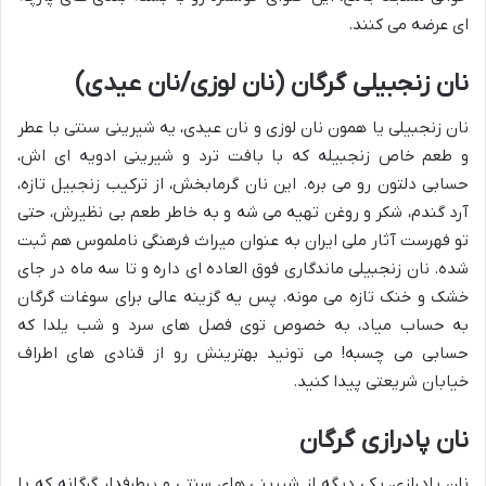
ای عرضه می کنند.
نان زنجبیلی گرگان (نان لوزی/نان عیدی)
نان زنجبیلی یا همون نان لوزی و نان عیدی، یه شیرینی سنتی با عطر
و طعم خاص زنجبیله که با بافت ترد و شیرینی ادویه ای اش،
حسابی دلتون رو می بره. این نان گرمابخش، از ترکیب زنجبیل تازه،
آرد گندم، شکر و روغن تهیه می شه و به خاطر طعم بی نظیرش، حتی
تو فهرست آثار ملی ایران به عنوان میراث فرهنگی ناملموس هم ثبت
شده. نان زنجبیلی ماندگاری فوق العاده ای داره و تا سه ماه در جای
خشک و خنک تازه می مونه. پس یه گزینه عالی برای سوغات گرگان
به حساب میاد، به خصوص توی فصل های سرد و شب یلدا که
حسابی می چسبه! می تونید بهترینش رو از قنادی های اطراف
خیابان شریعتی پیدا کنید.
نان پادرازی گرگان
نان پادرازی، یکی دیگه از شیرینی های سنتی و پرطرفدار گرگانه که با