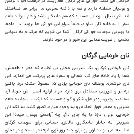
خودش می کشد. خوراکی های گرگان، هم ریشه در فرهنگ اقوام ترکمن
و بومیان منطقه دارند و هم با ذائقه عمومی ما ایرانی ها هماهنگ
اند. اگر دنبال سوغاتی هستید که هم ماندگار باشد و هم بتواند طعم
سفر را به خانه تان بیاورد، حتماً سراغ این خوراکی ها بروید. در ادامه،
با بهترین سوغات خوراکی گرگان آشنا می شویم که هرکدام به تنهایی
بخشی از هویت غذایی این شهر را در خود دارند.
نان خرمایی گرگان
نان خرمایی گرگان، یک شیرینی محلی بی نظیره که عطر و طعمش،
شما را یاد خانه های گرم شمالی و سفره های پربرکت می اندازد. این
نان خوشمزه، برخلاف نان خرمایی یزدی که معمولاً خشک تره، بافتی
نرم تر و شیرینی متعادل تری داره. مواد اولیه اصلی اش خرما، آرد
سفید، دارچین، پودر هل، شکر و گردو هستند که ترکیب اینها، یه طعم
شیرین و معطر فوق العاده رو به وجود میاره. تصور کنید یه تکه نان
خرمایی نرم و تازه با یه چای داغ، چه آرامشی بهتون میده! این
شیرینی به خاطر ماندگاری بالاش، حسابی برای سوغات گرگان
مناسبه. می تونید اون رو برای چند روز توی ظرف در بسته و در دمای