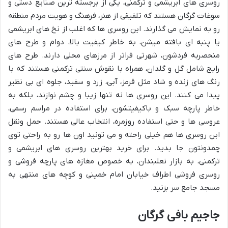
روسری های ابریشمی و ترکمنی، یکی از برجسته ترین صنایع دستی و
سوغات گرگان هستند که تلفیقی از هنر، فرهنگ و هویت مردم منطقه
رو به نمایش می گذارند. این روسری ها که اغلب از نخ های ابریشمی
یا پنبه ای بافته میشن، به خاطر کیفیت بالا، دوام و طرح های
منحصربه فردشون، شهرتی فراتر از مرزهای محلی دارند. طرح های
رایج شامل گل و گلدان، همراه با نقوش سنتی ترکمنی هستند که با
رنگ های زنده و شاد مثل قرمز، آبی، زرد و سفید، جلوه ای بی نظیر
پیدا می کنند. این روسری ها نه تنها زیبا و چشم نوازند، بلکه به
خاطر پارچه سبک و باکیفیتشون، برای استفاده در مراسم رسمی،
عروسی ها و حتی استفاده روزمره، انتخاب عالی هستند. حمل ونقل
این روسری ها هم خیلی راحته و می تونید اون ها رو به راحتی توی
چمدونتون جا بدید. برای خرید بهترین روسری های ابریشمی و
ترکمنی، به بازار نعلبندان، به خصوص مغازه های پارچه فروشی و
روسری فروشی اطراف خیابان امام خمینی و کوچه های منتهی به
مسجد جامع سر بزنید.
جاجیم بافی گرگان