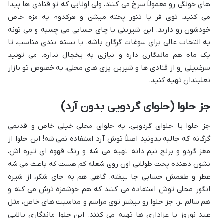
های خونگی رو معمولاً سرخ می کنند، ولی اونایی که تو قنادی ها پیدا
می کنید، توی فر یا تنور پخته میشن و هرکدوم یه مزه خاص
خودشون رو دارند. این شیرینی با چای حسابی می چسبه و می تونه
یه انتخاب عالی برای سوغات گرگان باشه. با بسته بندی مناسب، تا
یک ماه هم ماندگاری داره و نیازی به یخچال نداره. می تونید
سرغبیلی رو از قنادی ها و شیرین پزی های محلی، به خصوص تو بازار
نعلبندان تهیه کنید.
جز حلوا (حلوای گردویی بدون آرد)
جز حلوا یا حلوای گردویی، یه حلوای محلی خیلی خاص و قدیمی
گرگانه که جالبه بدونید اصلاً توش آرد استفاده نمی شه! این حلوا از
مغز گردو و برنج نیم دانه تهیه می شه و رنگ قهوه ای تیره اش،
نشون دهنده پخت طولانی اون روی شعله کم هست که باعث می شه
عطر و طعمش حسابی جا بیفته. گاهی هم به جای شکر، از شیره
انگور محلی توش استفاده می کنند که هم خوشمزه ترش می کنه و
هم سالم تر. جز حلوا رو بیشتر توی مراسم و مناسبت های خاص، مثل
عید نوروز یا عزاداری ها تهیه می کنند. این حلوا ماندگاری بالایی