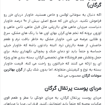
گرگان)
اگه دنبال یه سوغاتی لوکس و خاص هستید، خاویار دریای خزر رو
فراموش نکنید. دریای خزر که منبع اصلی بیش از ۹۰ درصد خاویار
دنیاست، میزبان ماهی های باارزشی مثل فیل ماهی، تاس ماهی و
اوزون برونه که تخم های گران بهای اون ها با رنگ های مشکی، سرخ
و طلایی عرضه می شن. خاویار مشکی به خاطر بافت نرم و طعم
خاصش، از همه باارزش تره. البته یادتون باشه که خاویار خیلی
حساسه و حتماً باید تو دمای خنک و یخچالی نگهداری بشه. برای
حمل ونقلش هم فروشگاه های تخصصی گرگان، بسته بندی های ویژه
ای رو ارائه می کنند که خیالتون رو راحت می کنه. قیمت خاویار
بسته به نوع و کیفیتش متفاوته، اما بدون شک یکی از
گران بهاترین
سوغات گرگان
محسوب می شه.
مربای پوست پرتقال گرگان
مربای پوست پرتقال گرگان، یه مربای خونگی با عطر و طعم قوی
مرکبات بومیه که حتماً باید امتحانش کنید. فرق این مربا با مرباهای