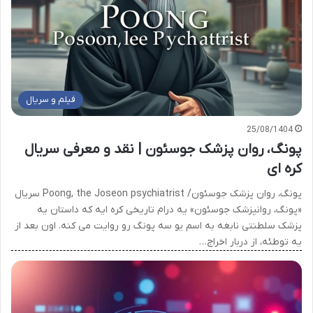
فیلم و سریال
25/08/1404
پونگ، روان پزشک جوسئون | نقد و معرفی سریال
کره ای
پونگ، روان پزشک جوسئون/ Poong, the Joseon psychiatrist سریال
«پونگ، روانپزشک جوسئون» یه درام تاریخی کره ایه که داستان یه
پزشک سلطنتی نابغه به اسم یو سه پونگ رو روایت می کنه. اون بعد از
یه توطئه، از دربار اخراج…