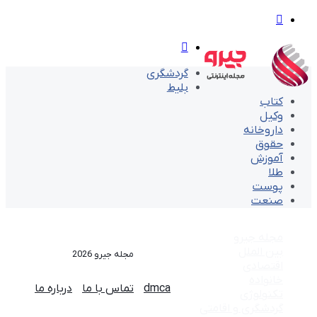
تغییر
پوسته
منو
گردشگری
بلیط
کتاب
وکیل
داروخانه
حقوق
آموزش
طلا
پوست
صنعت
مجله جیرو
بین الملل
مجله جیرو 2026
اقتصادی
خانواده
dmca
تماس با ما
درباره ما
تکنولوژی
گردشگری و اقامتی