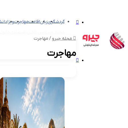
تغییر
گردشگری
زبان
اقامت
مهاجرت
ویزا
دان
پوسته
مجله جیرو
بین الملل
اقتصادی
خانواد
مجله جیرو
/
مهاجرت
مهاجرت
منو