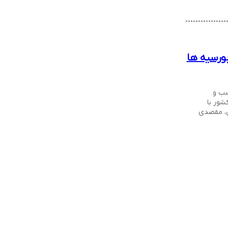
بورسیه ها
سب و
شور با
ی، مقصدی