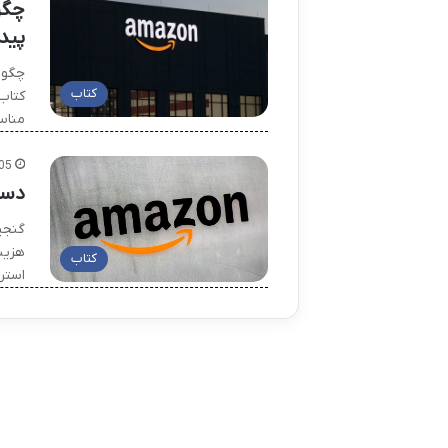
چگو
پید
چگون
کتاب
کتاب 
مناس
05
دست
گنجی
هزین
کتاب
استرا