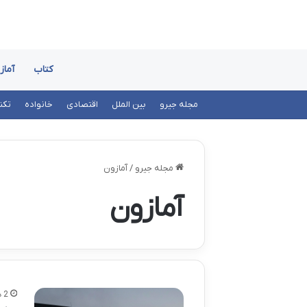
کتاب
آماز
مجله جیرو
بین الملل
اقتصادی
خانواده
تکن
مجله جیرو
/
آمازون
آمازون
2 هفته پیش