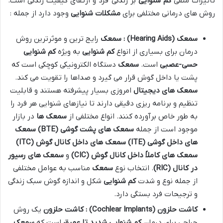
تاثیرات منفی
کم شنوایی
بر زندگی فرد و ارتقای کیفیت زندگی است.
روش های درمانی مختلفی برای
مشکلات شنوایی
وجود دارد از جمله :
سمعک
(Hearing Aids)
: سمعک
رایج ترین و موثرترین روش
درمان برای بسیاری از انواع
کم شنوایی
به ویژه
کم شنوایی
حسی-عصبی
است.
سمعک
دستگاه الکترونیکی کوچکی است که
پشت یا داخل گوش قرار می گیرد و صداها را تقویت می کند.
سمعک های دیجیتال
امروزی بسیار پیشرفته هستند و قابلیت
تنظیم و برنامه ریزی دقیقی دارند تا نیازهای شنوایی هر فرد را
به طور خاص برآورده کنند. انواع مختلفی از
سمعک ها
در بازار
موجود است از جمله
سمعک های پشت گوشی
(BTE)
سمعک
های داخل گوشی
(ITE)
سمعک های داخل کانال گوش
(ITC)
سمعک های کاملاً داخل کانال گوش
(CIC)
و
سمعک های رسیور
در کانال
(RIC)
. انتخاب نوع
سمعک
مناسب به عوامل مختلفی
از جمله نوع و شدت
کم شنوایی
شکل و اندازه گوش سبک زندگی
و ترجیحات فرد بستگی دارد.
کاشت حلزون
(Cochlear Implants)
: کاشت حلزون
یک روش
جراحی برای درمان
کم شنوایی شدید تا عمیق
است که
سمعک