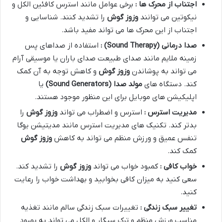
اجتناب از محرک ها :
برخی عوامل مانند استرس کافئین الکل و
نیکوتین می توانند
وزوز گوش
را تشدید کنند. شناسایی و
اجتناب از این محرک ها می تواند مفید باشد.
صدا درمانی
(Sound Therapy)
:
استفاده از صداهای پس
زمینه ملایم مانند صدای طبیعت صدای باران یا موسیقی آرام
می تواند به پوشاندن
وزوز گوش
و کاهش توجه به آن کمک
کند. دستگاه های
مولد صدا
(Sound Generators)
یا
اپلیکیشن های موبایل برای این منظور موجود هستند.
مدیریت استرس :
استرس و اضطراب می تواند
وزوز گوش
را
بدتر کند. تکنیک های مدیریت استرس مانند مدیتیشن یوگا
تنفس عمیق و ورزش منظم می تواند به کاهش
وزوز گوش
کمک کند.
خواب کافی :
کمبود خواب می تواند
وزوز گوش
را تشدید کند.
سعی کنید به میزان کافی بخوابید و بهداشت خواب را رعایت
کنید.
تغییر سبک زندگی :
تغییرات سبک زندگی سالم مانند تغذیه
مناسب ورزش منظم و ترک سیگار و الکل می تواند به بهبود