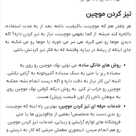
تیز کردن موچین
هر چقدر هم که موچینت باکیفیت باشه، بعد از یه مدت استفاده،
بالاخره کند میشه. از کجا بفهمی موچینت نیاز به تیز کردن داره؟ اگه
دیدی موها رو نمی گیره، هی سر می خوره، یا موها رو می شکنه به
جای اینکه از ریشه در بیاره، وقتشه که به فکر تیز کردنش باشی.
روش های خانگی ساده:
می تونی نوک موچین رو روی یه
سمباده ریز یا حتی یه سنگ سنباده آشپزخونه به آرامی بکشی.
البته این کار نیاز به دقت داره و اگه درست انجام نشه، ممکنه
موچین رو خراب تر کنی. یه روش دیگه، گرفتن نوک موچین روی
یه سوهان ناخن (از اون قسمت زبرش) هست.
خدمات حرفه ای تیز کردن موچین:
بهترین راه اینه که موچینت
رو بدی دست یه متخصص! بعضی از چاقوتیزی ها یا حتی
فروشگاه های لوازم آرایشی و زیبایی، خدمات تیز کردن موچین
رو هم انجام میدن. اینجوری مطمئن میشی که کار به درستی و