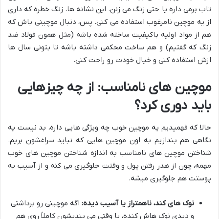
تاب برمی داره یا حتی زنگ می زنن. این نشانه ها، زنگ خطره که داری
از یه موچین نامرغوب استفاده می کنی. پس، دنبال موچینی باش که
هم از مواد اولیه باکیفیت ساخته شده باشه (مثل همون فولاد ضد
زنگ که گفتیم) و هم ساخت محکمی داشته باشه تا بتونی سال ها
ازش استفاده کنی و خیال خودت رو راحت کنی.
موچین های نامناسب: از چه چیزهایی
باید دوری کرد؟
حالا که فهمیدیم یه موچین خوب چه ویژگی هایی داره، بد نیست یه
نگاهی هم بندازیم به اون موچین هایی که نباید سراغشون بریم.
شناختن موچین های نامناسب به اندازه شناختن موچین های خوب
مهمه، چون از هدر رفتن پول و وقتت جلوگیری می کنه و از آسیب به
پوستت هم جلوگیری میشه.
نوک های کند، ناهمتراز یا آسیب دیده:
اگه موچینی رو برداشتی
و دیدی نوک هاش کنده، یا وقتی می بندیشون کاملاً روی هم