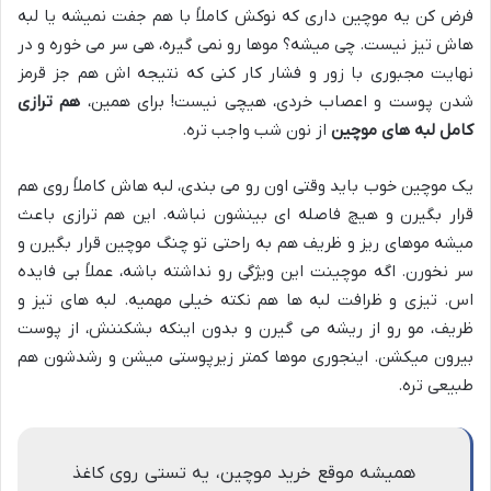
فرض کن یه موچین داری که نوکش کاملاً با هم جفت نمیشه یا لبه
هاش تیز نیست. چی میشه؟ موها رو نمی گیره، هی سر می خوره و در
نهایت مجبوری با زور و فشار کار کنی که نتیجه اش هم جز قرمز
شدن پوست و اعصاب خردی، هیچی نیست! برای همین،
هم ترازی
کامل لبه های موچین
از نون شب واجب تره.
یک موچین خوب باید وقتی اون رو می بندی، لبه هاش کاملاً روی هم
قرار بگیرن و هیچ فاصله ای بینشون نباشه. این هم ترازی باعث
میشه موهای ریز و ظریف هم به راحتی تو چنگ موچین قرار بگیرن و
سر نخورن. اگه موچینت این ویژگی رو نداشته باشه، عملاً بی فایده
اس. تیزی و ظرافت لبه ها هم نکته خیلی مهمیه. لبه های تیز و
ظریف، مو رو از ریشه می گیرن و بدون اینکه بشکننش، از پوست
بیرون میکشن. اینجوری موها کمتر زیرپوستی میشن و رشدشون هم
طبیعی تره.
همیشه موقع خرید موچین، یه تستی روی کاغذ