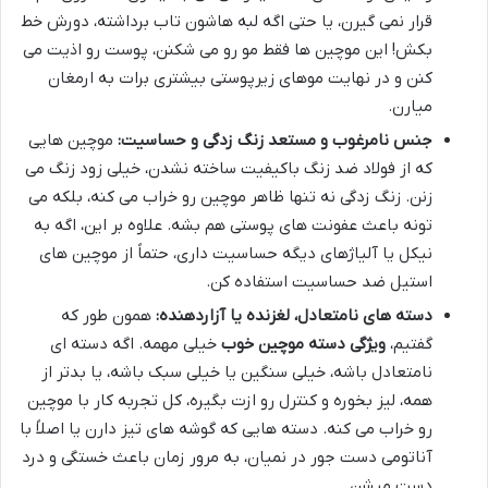
قرار نمی گیرن، یا حتی اگه لبه هاشون تاب برداشته، دورش خط
بکش! این موچین ها فقط مو رو می شکنن، پوست رو اذیت می
کنن و در نهایت موهای زیرپوستی بیشتری برات به ارمغان
میارن.
جنس نامرغوب و مستعد زنگ زدگی و حساسیت:
موچین هایی
که از فولاد ضد زنگ باکیفیت ساخته نشدن، خیلی زود زنگ می
زنن. زنگ زدگی نه تنها ظاهر موچین رو خراب می کنه، بلکه می
تونه باعث عفونت های پوستی هم بشه. علاوه بر این، اگه به
نیکل یا آلیاژهای دیگه حساسیت داری، حتماً از موچین های
استیل ضد حساسیت استفاده کن.
دسته های نامتعادل، لغزنده یا آزاردهنده:
همون طور که
گفتیم،
ویژگی دسته موچین خوب
خیلی مهمه. اگه دسته ای
نامتعادل باشه، خیلی سنگین یا خیلی سبک باشه، یا بدتر از
همه، لیز بخوره و کنترل رو ازت بگیره، کل تجربه کار با موچین
رو خراب می کنه. دسته هایی که گوشه های تیز دارن یا اصلاً با
آناتومی دست جور در نمیان، به مرور زمان باعث خستگی و درد
دست میشن.