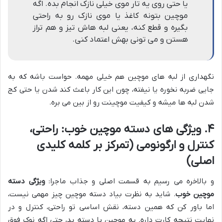
یا حتی روی یه تار موی خیلی نازک انجام بده. اگه
موچین بتونه کاغذ یا موی نازک رو به راحتی
بگیره و قطع کنه، یعنی لبه هاش تیز و هم تراز
هستن و می تونی بهش اعتماد کنی.
نگهداری از لبه های موچین هم خیلی مهمه. حواست باشه که به
جایی ضربه نخوره یا نیفته، چون این کار باعث کند شدن یا حتی کج
شدن لبه ها میشه و کیفیت موچینت رو از بین می بره.
۴. ویژگی های دسته موچین خوب: راحتی،
کنترل و ارگونومی (تمرکز بر کلمه کلیدی
اصلی)
و بالاخره می رسیم به قسمت اصلی و جذاب ماجرا:
ویژگی دسته
موچین خوب
. شاید به نظرت بیاد دسته موچین چیز مهمی نیست،
اما باور کن که همین دسته، نقش اساسی تو راحتی، کنترل و در
نهایت نتیجه کارت داره. یه موچین با دسته بد، حتی اگه نوک فوق