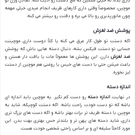
بازی بده، نه خیلی سنگین که مچ دستت رو اذیت کنه. تعادل وزن تو
موچین، مخصوصاً وقتی داری کارهای ظریف انجام میدی، خیلی مهمه
چون مانورپذیری رو بالا می بره و دقتت رو بیشتر می کنه.
پوشش ضد لغزش
اگه دستت تو طول کار عرق می کنه یا کلاً دوست داری موچینت
حسابی تو دستت فیکس بشه، دنبال دسته هایی باش که پوشش
ضد لغزش
دارن. این پوشش ها معمولاً مات یا بافت دار هستن و
باعث میشن حتی با دست های خیس یا روغنی هم موچین از دستت
لیز نخوره.
اندازه دسته
در نهایت،
اندازه دسته
رو دست کم نگیر. یه موچین باید اندازه ای
باشه که تو دست خودت راحت باشه. اگه دستت کوچیکه، شاید یه
موچین با دسته ظریف تر برات بهتر باشه و اگه دست های بزرگ تری
داری، شاید دسته های پهن تر و بلندتر حس بهتری بهت بدن. این
مورد کاملاً سلیقه ای و بر اساس راحتی شخصی خودت هست.