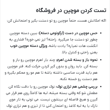
تست کردن موچین در فروشگاه
اگه امکانش هست، حتماً موچین رو تو دستت بگیر و امتحانش کن:
حس موچین در دست (ارگونومی دسته):
ببین دسته موچین
چطور تو دستت جا میگیره. راحته؟ لیز نمی خوره؟ فشاری به
انگشت هات نمیاره؟ یادت باشه،
ویژگی دسته موچین خوب
یعنی راحتی و کنترل بالا.
نحوه باز و بسته شدن اهرم:
چند بار اهرم موچین رو باز و
بسته کن. باید روان و بدون گیر کردن حرکت کنه. فنر موچین
هم باید قدرت مناسبی داشته باشه تا هم مو رو محکم بگیره و
هم دستت رو خسته نکنه.
بررسی چشمی هم ترازی نوک:
نوک موچین رو با دقت نگاه کن.
مطمئن شو که وقتی بسته میشه، لبه ها کاملاً روی هم قرار می
گیرن و هیچ فاصله ای بینشون نیست. می تونی یه تار موی
نازک یا یه لبه کاغذ رو امتحان کنی تا از تیزی و هم ترازی نوک