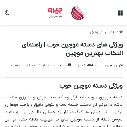
منو
تغی
مجله جیرو
/
پزشکی
ویژگی های دسته موچین خوب | راهنمای
انتخاب بهترین موچین
آخرین به روز رسانی: 11/07/1404
خواندن این مطلب 17 دقیقه زمان میبرد
ویژگی دسته موچین خوب
دسته موچین خوب باید ارگونومیک، ضد لغزش و با وزن مناسب
باشه تا موقع کار دستت خسته نشه و بتونی دقیق و راحت موها رو
برداری. این ویژگی ها کیفیت کار رو حسابی بالا می برن و باعث
میشن دیگه از دست موچین های بی کیفیت کلافه نشی. تو این
مقاله قراره حسابی بریم سراغ جزئیات و ببینیم چطور می تونیم یه