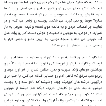
ساده ایه که شاید خیلی ها بهش کم توجهی کنن. اما همین وسیله
کوچیک، نقش خیلی مهمی تو روتین زیبایی و بهداشتی روزمره ما
داره. فکرش رو بکنید، یه موچین بد می تونه چه فاجعه ای به بار
بیاره؟ موها رو نمی گیره، می شکنه، پوست رو زخمی می کنه، و در
نهایت جز اعصاب خردی و یه عالمه موی نصفه و نیمه، هیچی به بار
نمیاره. در عوض، یه موچین باکیفیت و خوش دست، کار رو برات مثل
آب خوردن می کنه و نتیجه نهایی، یه ابروی تمیز و خوش فرم یا
پوستی عاری از موهای مزاحم میشه.
اما کاربرد موچین فقط به مرتب کردن ابرو محدود نمیشه؛ این ابزار
کوچیک و کارآمد، فراتر از ابروها، کلی کاربرد دیگه هم داره. مثلاً برای
برداشتن موهای زائد صورت و بدن، خلاص شدن از شر اون موهای
زیرپوستی سرتق که گاهی آدم رو حسابی کلافه می کنن، یا حتی برای
درآوردن تراشه های کوچیک چوب و شیشه که ناخواسته وارد پوست
میشن، عالیه. حتی تو کارهای ظریف دیگه هم میشه از موچین
استفاده کرد. پس دیدی که دست کم گرفتن موچین کار درستی
نیست و انتخاب درستش، واقعاً ارزش وقت گذاشتن رو داره. تو این