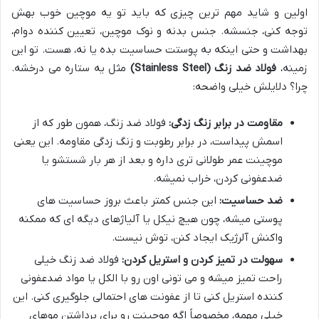
اولین و شاید مهم ترین چیزی که باید تو یه موچین خوب بهش
توجه کنی، جنسشه. جنس بدنه و نوک موچین، تعیین کننده دوام،
بهداشت و حتی اینکه به پوستت حساسیت بده یا نه، هست. تو این
زمینه،
فولاد ضد زنگ (Stainless Steel)
مثل یه ستاره می درخشه.
چرا؟ دلایلش خیلی واضحه:
مقاومت در برابر زنگ زدگی:
فولاد ضد زنگ، همون طور که از
اسمش پیداست، در برابر رطوبت و زنگ زدگی مقاومه. این یعنی
موچینت عمر طولانی تری داره و بعد از هر بار شستشو یا
ضدعفونی کردن، خراب نمیشه.
ضد حساسیت:
این جنس کمتر باعث بروز حساسیت های
پوستی میشه، چون هیچ نیکل یا آلیاژهای دیگه ای که ممکنه
واکنش آلرژیک ایجاد کنن، توش نیست.
سهولت در تمیز کردن و استریل کردن:
فولاد ضد زنگ خیلی
راحت تمیز میشه و می تونی اون رو با الکل یا مواد ضدعفونی
کننده استریل کنی تا از عفونت های احتمالی جلوگیری کنی. این
خیلی مهمه، مخصوصاً اگه موچینت رو برای برداشتن موهای