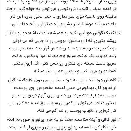
چون بخار آب و گرما منافذ پوست رو باز می کنه و موها راحت
تر کنده میشن. اگه دوش نگرفتی، می تونی یه حوله گرم رو چند
دقیقه روی ناحیه مورد نظر بذاری یا حتی بخور بدی. این کار
باعث میشه موها نرم تر بشن و راحت تر از ریشه جدا بشن.
تکنیک گرفتن مو:
این نکته رو همیشه یادت باشه: مو رو باید از
ریشه
بگیری، نه از وسطش! موچین رو تا جایی که می تونی
نزدیک پوست و چسبیده به ریشه مو قرار بده. بعد، در جهت
رشد مو و با یک حرکت
سریع
و قاطعانه، مو رو بکش. حرکت
سریع باعث میشه درد کمتری رو حس کنی. اگه آروم بکشی،
فقط مو رو می شکنی و دردش هم بیشتر میشه.
کاهش درد:
اگه خیلی به درد حساسی، می تونی ۱۵ دقیقه قبل
از شروع کار، یه کرم بی حس کننده مخصوص روی پوستت
بمالی. بعد از اینکه موها رو کندی، برای آروم کردن پوست و
بستن منافذ، می تونی از کمپرس سرد یا یخ استفاده کنی. این
کار قرمزی و التهاب پوست رو هم کم می کنه.
نور کافی و آینه مناسب:
حتماً تو یه جای پرنور و جلوی یه آینه
خوب کار کن تا همه موهای ریز رو ببینی و چیزی از قلم نیفته.