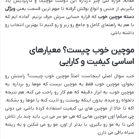
مقاله، قراره کلی چیز درباره این دوست کوچیک و کاربردیش یاد
بگیریم، از جنس و انواع نوکش گرفته تا مهم ترین قسمت یعنی
ویژگی
دسته موچین خوب
که قراره حسابی سرش حرف بزنیم. آماده ایم که
با هم یه راهنمای کامل و جامع رو زیر و رو کنیم تا بهترین انتخاب رو
داشته باشی.
موچین خوب چیست؟ معیارهای
اساسی کیفیت و کارایی
خب، سوال اصلی اینجاست: اصلاً موچین خوب چیست؟ راستش رو
بخوای، موچین خوب فقط یه موچین نیست که موها رو برداره. یه
موچین خوب، یه ابزار دقیقه که هم کار رو راحت می کنه، هم نتیجه
دلخواه رو میده، بدون اینکه پوستت رو اذیت کنه یا موها رو بشکنه.
اگه تا حالا از موچین های بی کیفیت استفاده کرده باشی، می دونی
چی میگم! اون موچین هایی که هی مو سر می دن، باید چند بار تلاش
کنی تا یه مو رو بگیری، یا بدتر از اون، مو رو می شکنن و یه ریشه
سیاه باقی می ذارن.