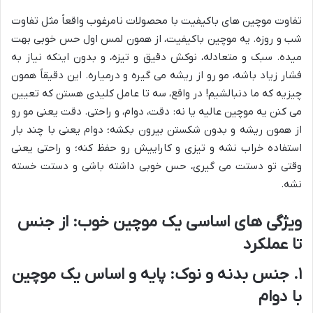
تفاوت موچین های باکیفیت با محصولات نامرغوب واقعاً مثل تفاوت
شب و روزه. یه موچین باکیفیت، از همون لمس اول حس خوبی بهت
میده. سبک و متعادله، نوکش دقیق و تیزه، و بدون اینکه نیاز به
فشار زیاد باشه، مو رو از ریشه می گیره و درمیاره. این دقیقاً همون
چیزیه که ما دنبالشیم! در واقع، سه تا عامل کلیدی هستن که تعیین
می کنن یه موچین عالیه یا نه: دقت، دوام، و راحتی. دقت یعنی مو رو
از همون ریشه و بدون شکستن بیرون بکشه؛ دوام یعنی با چند بار
استفاده خراب نشه و تیزی و کاراییش رو حفظ کنه؛ و راحتی یعنی
وقتی تو دستت می گیری، حس خوبی داشته باشی و دستت خسته
نشه.
ویژگی های اساسی یک موچین خوب: از جنس
تا عملکرد
۱. جنس بدنه و نوک: پایه و اساس یک موچین
با دوام