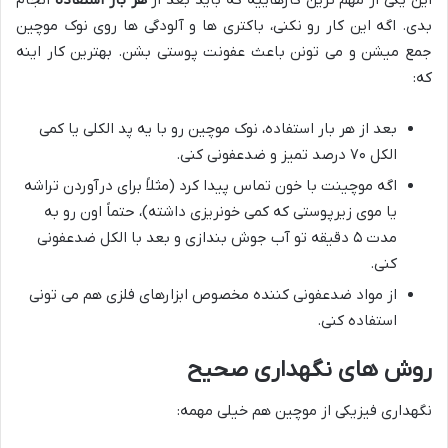
این یکی از مهم ترین کارهاییه که باید بعد از
هر بار استفاده
انجام
بدی. اگه این کار رو نکنی، باکتری ها و آلودگی ها روی نوک موچین
جمع میشن و می تونن باعث عفونت پوستی بشن. بهترین کار اینه
که:
بعد از هر بار استفاده، نوک موچین رو با یه پد الکلی یا کمی
الکل ۷۰ درصد تمیز و ضدعفونی کنی.
اگه موچینت با خون تماس پیدا کرد (مثلاً برای درآوردن تراشه
یا موی زیرپوستی که کمی خونریزی داشته)، حتماً اون رو به
مدت ۵ دقیقه تو آب جوش بندازی و بعد با الکل ضدعفونی
کنی.
از مواد ضدعفونی کننده مخصوص ابزارهای فلزی هم می تونی
استفاده کنی.
روش های نگهداری صحیح
نگهداری فیزیکی از موچین هم خیلی مهمه: