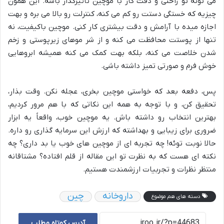
می تونه تو راحتی و دقت کار با موچین تاثیرگذار باشه. این همون
چیزیه که خستگی دستت رو کم می کنه، کنترلت رو بالا می بره و بهت
اجازه میده با آرامش و دقت بیشتری کار کنی. موچین باکیفیت، نه
تنها از پوستت محافظت می کنه و از شر موهای زیرپوستی و زخم
شدن خلاصت می کنه، بلکه بهت کمک می کنه همیشه ابروهایی
خوش فرم و صورتی تمیز داشته باشی.
پس، دفعه بعد که خواستی موچین بخری، عجله نکن. وقت بذار،
تحقیق کن، و با توجه به همه این نکاتی که با هم مرور کردیم،
بهترین انتخاب رو داشته باش. یه موچین خوب، واقعاً یه ابزار
ضروری برای زیبایی و بهداشته که ارزش این سرمایه گذاری رو داره.
حالا نوبت توئه! چه تجربه ای از موچین های خوب یا بد داری؟ چه
نکته ای هست که به نظرت تو این مقاله از قلم افتاده؟ مشتاقانه
منتظر نظرات و تجربیات ارزشمندت هستیم.
داروخانه
چین
دسته های هم موضوع
آدرس کوتاه مطلب