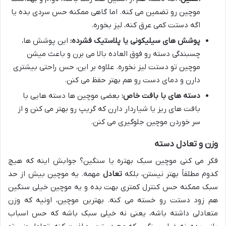
موچین رو تضمین می کنه. اما گاهی ممکنه حس سردی بده یا
اگه دستت کمی عرق کنه، لیز بخوره.
پوشش های سیلیکونی یا پلاستیک فشرده:
این پوشش ها،
چسبندگی دسته رو فوق العاده بالا می برن و باعث میشن
موچین تو دستت لیز نخوره. علاوه بر این، حس راحتی بیشتری
دارن و دمای دست رو هم بهتر حفظ می کنن.
دسته های با بافت خاص:
بعضی موچین ها دسته هایی با
بافت های ریز یا شیاردار دارن که گریپ رو بهتر می کنن و از
سر خوردن موچین جلوگیری می کنن.
وزن و تعادل دسته
فکر می کنی موچین سبک بهتره یا سنگین؟ جوابش اینه که هیچ
کدوم مطلقاً بهتر نیستن، بلکه
تعادل
مهمه. یه موچین بیش از حد
سبک ممکنه حس کنترل کمتری بهت بده و یه موچین خیلی سنگین
هم زود دستت رو خسته می کنه. بهترین موچین، اونیه که وزن
متعادلی داشته باشه، یعنی نه خیلی سبک باشه که حس اسباب