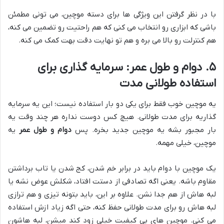
با در نظر گرفتن این ویژگی ها برای دسته موچین، می تونی مطمئن
باشی که ابزاری رو انتخاب می کنی که هم راحتیت رو تضمین می کنه،
هم کنترلت رو بالا می بره و هم تو نهایت دقت بهت کمک می کنه.
۵. دوام و طول عمر: سرمایه گذاری برای
استفاده طولانی مدت
یه موچین خوب فقط برای یکی دو بار استفاده نیست؛ این یه سرمایه
گذاریه برای مدت طولانی. هیچ کس دوست نداره هر چند وقت یه
بار مجبور بشه یه موچین جدید بخره. پس
دوام و طول عمر
یه
موچین، خیلی مهمه.
یک موچین با دوام باید در برابر خم شدن، کج شدن یا تاب برداشتن
مقاوم باشه. یعنی اگه تصادفی از دستت افتاد، شکلش عوض نشه یا
لبه هاش از هم جدا نشن. علاوه بر این، باید بتونه تیزی و هم ترازی
لبه هاش رو برای مدت طولانی حفظ کنه، حتی اگه زیاد ازش استفاده
می کنی. موچین های بی کیفیت خیلی زود کند میشن، لبه هاشون