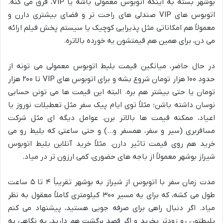
بوشهر بسته به اینکه اتوبوس معمولی باشه یا VIP، فرق می کنه.
اتوبوس های VIP صندلی های راحت تر و فضای بیشتری دارن و
معمولاً هم امکاناتی مثل پذیرایی کوچیک یا سیستم پخش فیلم ارائه
می دن، برای همین هم قیمتشون یه خورده بالاتره.
در حال حاضر، میانگین قیمت بلیط اتوبوس معمولی می تونه از
حدود ۱۰۰ هزار تومان شروع بشه و برای اتوبوس های VIP تا ۲۰۰ هزار
تومان یا حتی بیشتر هم بره. البته این قیمت ها می تونن حسابی
نوسان داشته باشن؛ مثلاً توی ایام پیک سفر مثل تعطیلات نوروز یا
اعیاد، ممکنه قیمت ها بالاتر برن. عوامل دیگه ای مثل شرکت
مسافربری (سیر و سفر، همسفر و…) و حتی ساعتی که بلیط رو می
خرید هم روی قیمت تاثیر دارن. مثلاً خرید آنلاین بلیط اتوبوس
شیراز بوشهر معمولاً از باجه های حضوری، کمی ارزون تر در میاد.
مدت زمان سفر با اتوبوس از شیراز به بوشهر تقریباً ۴ تا ۵ ساعت
طول می کشه، که برای یه مسیر ۳۰۰ کیلومتری کاملاً معقول به نظر
میاد. اگر دنبال راهی برای صرفه جویی هستید، پیشنهاد می کنم
بلیطتون رو زودتر بخرید و اگر قصد برگشت هم دارید، یه نگاهی به