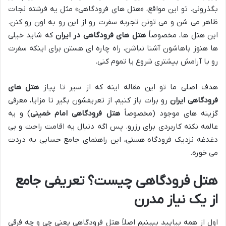
بگذرونی. تو این مواقع، «هتل های فرودگاهی» مثل یه فرشته نجات
ظاهر می شن و می تونن تجربه سفرت رو از این رو به اون رو کنن.
این هتل ها، مخصوصاً
هتل های فرودگاهی در ایران
که شاید خیلی
ها هنوز باهاشون آشنا نباشن، راه چاره ای هستن برای اینکه سفرت
رو با آرامش بیشتری شروع یا تموم کنی.
هدف اصلی ما تو این مقاله اینه که از سیر تا پیاز
هتل های
فرودگاهی ایران
رو برات باز کنیم، از تعریفشون بگیر تا مزایا، معرفی
گزینه های موجود (مخصوصاً
هتل فرودگاهی امام خمینی
) و یه
عالمه نکته کاربردی برای رزرو. پس اگه دنبال یه اقامت راحت و بی
دغدغه نزدیک فرودگاه هستی، این راهنمای جامع حسابی به دردت
می خوره.
هتل فرودگاهی چیست؟ تعریفی جامع
از یک نیاز مدرن
اول از همه بیایید ببینیم اصلاً هتل فرودگاهی یعنی چی و چه فرقی