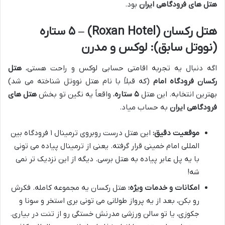
هتل های فرودگاهی ایران
بود.
هتل رکسان (Roxan Hotel) – ۵ ستاره
(نووتل سابق): لوکس و مدرن
اگه دنبال یه تجربه اقامتی حسابی لوکس و راحت هستی،
هتل
رکسان فرودگاه امام
(که قبلاً با نام هتل نووتل شناخته می شد)
بهترین انتخابه. این هتل
۵ ستاره
، واقعاً یه نگین تو بخش
هتل های
فرودگاهی ایران
به حساب میاد.
موقعیت دقیق:
این هتل درست روبروی ترمینال ۱ فرودگاه بین
المللی امام خمینی قرار گرفته. یعنی از ترمینال پیاده می تونی
با یه پل عابر پیاده به هتل برسی. دیگه از این نزدیک تر نمی
شه!
امکانات و خدمات ویژه:
هتل رکسان یه مجموعه کامله. فکرش
رو بکن، بعد از یه پرواز طولانی می تونی بری استخر و سونا و
جکوزی، یا تو سالن ورزشی مدرنش خستگی رو از تنت در بیاری.