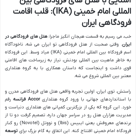
آشنایی با هتل های فرودگاهی بین
المللی امام خمینی (IKA): قلب اقامت
فرودگاهی ایران
خب، می رسیم به قسمت هیجان انگیز ماجرا:
هتل های فرودگاهی در
ایران
. وقتی صحبت از هتل فرودگاهی تو ایران می شه، ناخودآگاه
اسم فرودگاه بین المللی امام خمینی (IKA) میاد وسط. این فرودگاه
به خاطر ماهیت بین المللی بودنش، نیاز به زیرساخت های اقامتی
قوی داشت و اینجاست که داستان همکاری با یه گروه هتلداری
معتبر بین المللی شروع می شه.
راستش، توی ایران، اولین تجربه واقعی هتل های فرودگاهی مدرن و
با استانداردهای جهانی، با ورود گروه هتلداری
Accor فرانسه
رقم
خورد. این گروه که یکی از بزرگترین کمپانی های هتلداری دنیاست و
مدیریت هزاران هتل رو در سراسر جهان داره، تصمیم گرفت دو تا از
برندهای معروفش یعنی ایبیس (Ibis) و نووتل (Novotel) رو کنار
فرودگاه امام خمینی افتتاح کنه. این اتفاق یه گام بزرگ برای
توسعه