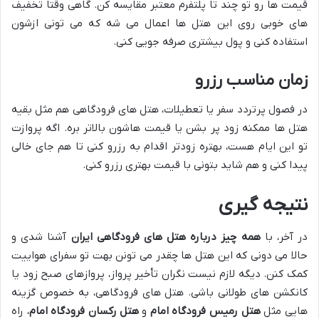
قیمت ها رو تو چند تا پلتفرم معتبر مقایسه کن. گاهی وقتا تخفیف
های خوبی روی این هتل ها اعمال می شه که می تونی ازشون
استفاده کنی و پول بیشتری صرفه جویی کنی.
زمان مناسب رزرو
در فصول پرتردد سفر یا تعطیلات، هتل های فرودگاهی هم مثل بقیه
هتل ها ممکنه زود پر بشن یا قیمت هاشون بالاتر بره. اگه پروازت
تو این ایام هست، بهتره زودتر اقدام به رزرو کنی تا هم جای خالی
پیدا کنی و هم شاید بتونی با قیمت بهتری رزرو کنی.
نتیجه گیری
در آخر، با
همه چیز درباره هتل های فرودگاهی ایران
آشنا شدی و
حالا می دونی که این هتل ها چقدر می تونن بهت تو سفرای هواییت
کمک کنن. دیگه لازم نیست نگران تأخیر پرواز، پروازهای صبح زود یا
کانکشن های طولانی باشی. هتل های فرودگاهی، به خصوص گزینه
هایی مثل
هتل رمیس فرودگاه امام
و
هتل رکسان فرودگاه امام
، راه