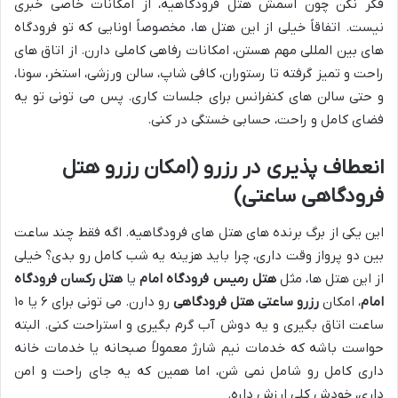
فکر نکن چون اسمش هتل فرودگاهیه، از امکانات خاصی خبری
نیست. اتفاقاً خیلی از این هتل ها، مخصوصاً اونایی که تو فرودگاه
های بین المللی مهم هستن، امکانات رفاهی کاملی دارن. از اتاق های
راحت و تمیز گرفته تا رستوران، کافی شاپ، سالن ورزشی، استخر، سونا،
و حتی سالن های کنفرانس برای جلسات کاری. پس می تونی تو یه
فضای کامل و راحت، حسابی خستگی در کنی.
انعطاف پذیری در رزرو (امکان
رزرو هتل
فرودگاهی ساعتی
)
این یکی از برگ برنده های هتل های فرودگاهیه. اگه فقط چند ساعت
بین دو پرواز وقت داری، چرا باید هزینه یه شب کامل رو بدی؟ خیلی
از این هتل ها، مثل
هتل رمیس فرودگاه امام
یا
هتل رکسان فرودگاه
امام
، امکان
رزرو ساعتی هتل فرودگاهی
رو دارن. می تونی برای ۶ یا ۱۰
ساعت اتاق بگیری و یه دوش آب گرم بگیری و استراحت کنی. البته
حواست باشه که خدمات نیم شارژ معمولاً صبحانه یا خدمات خانه
داری کامل رو شامل نمی شن، اما همین که یه جای راحت و امن
داری، خودش کلی ارزش داره.