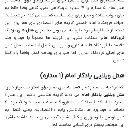
همه مسافران نمی تونن یا نمی خوان هزینه زیادی برای اقامت در
هتل های ۵ ستاره یا ۴ ستاره فرودگاهی بدن. گاهی وقتا فقط یه
جای خواب ساده و تمیز برای چند ساعت کفایت می کنه. خوشبختانه،
اطراف فرودگاه امام خمینی گزینه های اقتصادی تری هم برای این
دسته از مسافرها وجود داره که می تونن به عنوان
هتل های نزدیک
فرودگاه امام
استفاده بشن. این گزینه ها معمولاً با خودرو چند
دقیقه تا فرودگاه فاصله دارن و سرویس شاتل اختصاصی مثل هتل
های اصلی فرودگاه ندارن، اما خب برای بودجه کمتر، واقعاً راه گشا
هستن.
هتل ویلایی یادگار امام (۱ ستاره)
اگه بودجه ت محدوده و فقط یه جای تمیز برای استراحت نیاز داری،
هتل ویلایی یادگار امام
می تونه گزینه مناسبی باشه. این هتل ۱
ستاره، با اینکه فاصله کمی تا فرودگاه امام خمینی داره (حدود ۲۰
دقیقه با خودرو)، اما امکاناتش پایه و اقتصادیه. یعنی انتظار یه
هتل لوکس با رستوران و کافی شاپ آنچنانی رو نباید داشته باشی.
این مجتمع بیشتر برای کسانی مناسبه که: