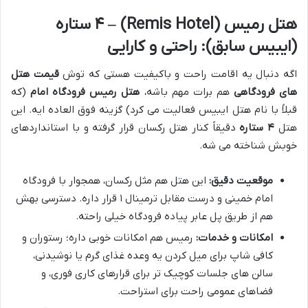
هتل رمیس (Remis Hotel) – ۴ ستاره
(ایبیس سابق): راحتی و کارایی
اگه دنبال یه اقامت راحت و باکیفیت هستی که توش
قیمت هتل
های فرودگاهی
هم برات مهم باشه،
هتل رمیس فرودگاه امام
(که
قبلاً با نام هتل ایبیس فعالیت می کرد) گزینه فوق العاده ایه. این
هتل
۴ ستاره
دقیقاً کنار هتل رکسان قرار گرفته و با استانداردهای
خوبش شناخته می شه.
موقعیت دقیق:
این هتل هم مثل رکسان، همجوار با فرودگاه
امام خمینی و درست مقابل ترمینال ۱ قرار داره. دسترسی بهش
هم از طریق پل عابر پیاده فرودگاه خیلی راحته.
امکانات و خدمات:
رمیس هم امکانات خوبی داره؛ رستوران و
کافی شاپ برای میل کردن یه وعده غذای گرم یا نوشیدنی،
سالن های جلسات کوچیک تر برای قرارهای کاری فوری، و
فضاهای عمومی راحت برای استراحت.