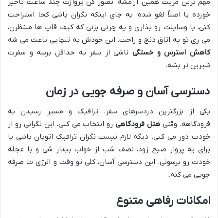
مهم ترین مزیت همین آرامشه. تصور کن پروازت چند ساعت تأخیر
خورده یا اصلاً لغو شده. به جای اینکه نگران باشی کجا استراحت
کنی، یا وسایلت رو بذاری و یه چرتی بزنی که کیف قاپ ها منتظرن،
می ری تو یه اتاق دنج و راحت. این خودش به تنهایی باعث می شه
کاهش استرس و خستگی
ناشی از سفر به حداقل برسه و سفرت
شیرین تر بشه.
دسترسی آسان و صرفه جویی در زمان
یکی از بزرگترین دردسرهای سفر، ترافیک و مسیر رسیدن به
فرودگاهه. وقتی
هتل فرودگاهی
رو انتخاب می کنی، این نگرانی رو از
خودت دور می کنی. دیگه لازم نیست نگران ترافیک اتوبان باشی یا
برای یه پرواز صبح زود، نصف شب از خواب بیدار شی و با عجله
خودت رو برسونی. این دسترسی آسان، کلی تو وقت و انرژی ت صرفه
جویی می کنه.
امکانات رفاهی متنوع