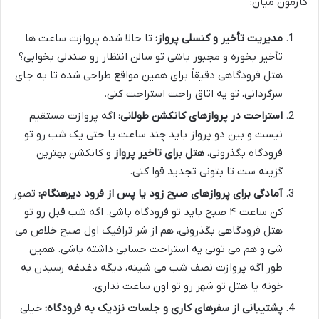
کارمون میان:
مدیریت تأخیر و کنسلی پرواز:
تا حالا شده پروازت ساعت ها
تأخیر بخوره و مجبور باشی تو سالن انتظار رو صندلی بخوابی؟
هتل فرودگاهی دقیقاً برای همین مواقع طراحی شده تا به جای
سرگردانی، تو یه اتاق راحت استراحت کنی.
استراحت در پروازهای کانکشن طولانی:
اگه پروازت مستقیم
نیست و بین دو پرواز باید چند ساعت یا حتی یک شب رو تو
فرودگاه بگذرونی،
هتل برای تاخیر پرواز
و کانکشن بهترین
گزینه ست تا بتونی تجدید قوا کنی.
آمادگی برای پروازهای صبح زود یا پس از فرود دیرهنگام:
تصور
کن ساعت ۴ صبح باید تو فرودگاه باشی. اگه شب قبل رو تو
هتل فرودگاهی بگذرونی، هم از شر ترافیک اول صبح خلاص می
شی و هم می تونی یه استراحت حسابی داشته باشی. همین
طور اگه پروازت نصف شب می شینه، دیگه دغدغه رسیدن به
خونه یا هتل تو شهر رو تو اون ساعت نداری.
پشتیبانی از سفرهای کاری و جلسات نزدیک به فرودگاه:
خیلی