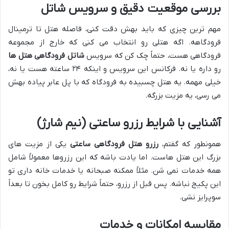
بررسی موقعیت دقیق و سرویس شاتل
مهم ترین چیزی که باید بهش دقت کنی، فاصله هتل تا ترمینال
فرودگاهه. اگه هتلی رو انتخاب می کنی که خارج از مجموعه
فرودگاهی هست، حتماً چک کن که سرویس
شاتل فرودگاهی هتل ها
رو داره یا نه. فرکانس این سرویس و اینکه ۲۴ ساعته هست یا نه،
خیلی مهمه. یه هتل چسبیده به فرودگاه که با پل عابر پیاده بهش
می رسی، یه مزیت بزرگه.
آشنایی با شرایط رزرو ساعتی (نیم شارژ)
همونطور که گفتم،
رزرو هتل فرودگاهی ساعتی
یکی از مزیت های
بزرگ این هتل هاست. اما یادت باشه که این رزروها معمولاً شامل
همه خدمات نمی شن. مثلاً ممکنه صبحانه یا خدمات خانه داری تو
این پکیج نباشه. پس قبل از رزرو، حتماً شرایط رو کامل بخون تا بعداً
سوپرایز نشی.
مقایسه امکانات و خدمات