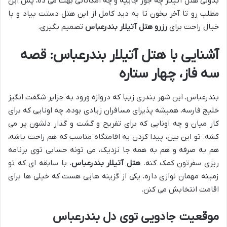
بدونی هتل آتیلار چه جور جاییه و چه امکاناتی بهت می ده، پس این
مطلب رو تا آخر بخون تا یه دید کامل از این هتل دستت بیاد و با
خیال راحت برای
رزرو هتل آتیلار بندرعباس
تصمیم بگیری.
آشنایی با هتل آتیلار بندرعباس: قصه
سه فاز، چهار ستاره
بندرعباس، این شهر بندری زیبا که دروازه ورود به جزایر شگفت انگیز
خلیج فارسه، همیشه پذیرای مسافران زیادی بوده، چه اونایی که برای
کار میان و چه اونایی که برای تفریح و گشت و گذار دلشون پر می
کشه. تو این بین، پیدا کردن یه اقامتگاه مناسب که هم راحت باشه،
هم به صرفه و هم به همه جا نزدیک، می تونه حسابی توی برنامه
ریزی سفرتون کمک کنه.
هتل آتیلار بندرعباس
، با سابقه ای که تو
زمینه مهمان نوازی داره، یکی از گزینه هایی هست که خیلی ها برای
اقامت انتخابش می کنن.
موقعیت جادویی توی دل بندرعباس