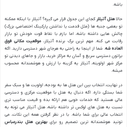
باشه.
حالا
هتل آتیلار
کجای این جدول قرار می گیره؟ آتیلار با اینکه ممکنه
تو بعضی جنبه ها (مثل قدمت یا نداشتن پارکینگ اختصاصی بزرگ)
چالش هایی داشته باشه، اما بازم با نقاط قوت خودش تو بازار
رقابت می کنه. مهم ترین برگ برنده آتیلار،
موقعیت مکانی فوق
العاده شه
. شما از اینجا به راحتی به هرجای شهر دسترسی دارید. اگه
براتون دسترسی سریع و آسان به مراکز خرید، بازار و جاهای دیدنی تو
مرکز شهر اولویته، آتیلار یه گزینه با ارزش و هوشمندانه محسوب
میشه.
در نهایت، انتخاب بین این هتل ها به بودجه، اولویت ها و سبک سفر
شما بستگی داره. اگه دنبال یه هتل با موقعیت مرکزی و دسترسی
عالی هستید که خدمات خوبی هم ارائه بده و قیمت مناسب تری
نسبت به هتل های لوکس تر داشته باشه، هتل آتیلار می تونه یه
انتخاب عالی برای شما باشه. با در نظر گرفتن همه این نکات، می
تونید هوشمندانه ترین تصمیم رو برای
بهترین هتل بندرعباس