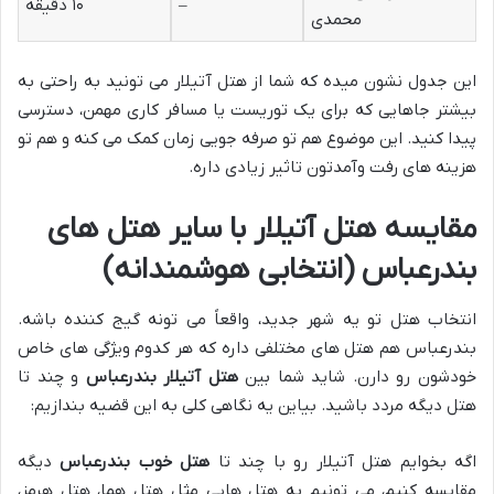
–
۱۰ دقیقه
محمدی
این جدول نشون میده که شما از هتل آتیلار می تونید به راحتی به
بیشتر جاهایی که برای یک توریست یا مسافر کاری مهمن، دسترسی
پیدا کنید. این موضوع هم تو صرفه جویی زمان کمک می کنه و هم تو
هزینه های رفت وآمدتون تاثیر زیادی داره.
مقایسه هتل آتیلار با سایر هتل های
بندرعباس (انتخابی هوشمندانه)
انتخاب هتل تو یه شهر جدید، واقعاً می تونه گیج کننده باشه.
بندرعباس هم هتل های مختلفی داره که هر کدوم ویژگی های خاص
خودشون رو دارن. شاید شما بین
هتل آتیلار بندرعباس
و چند تا
هتل دیگه مردد باشید. بیاین یه نگاهی کلی به این قضیه بندازیم:
اگه بخوایم هتل آتیلار رو با چند تا
هتل خوب بندرعباس
دیگه
مقایسه کنیم، می تونیم به هتل هایی مثل هتل هما، هتل هرمز،