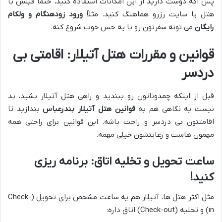
پس اگه دوست دارید از این امکانات استفاده کنید، حتماً قبلش با
هتل یا سایت رزرو هماهنگ کنید. مثلاً
ورود زودهنگام و ولکام
رایگان
می تونه سفرتون رو با یه حس خوب شروع کنه.
قوانین و مقررات هتل آتیلار: اقامتی بی
دردسر
قبل از اینکه چمدوناتون رو ببندید و راهی هتل آتیلار بشید، بد
نیست یه نگاهی هم به
قوانین هتل آتیلار بندرعباس
بندازید تا
اقامتتون بی دردسر و راحت باشه. این قوانین برای راحتی همه
مهمون هاست و رعایتشون خیلی مهمه.
ساعت تحویل و تخلیه اتاق: برنامه ریزی
کنید!
مثل اکثر هتل ها، آتیلار هم یه ساعت مشخص برای تحویل (Check-
in) و تخلیه (Check-out) اتاق داره: