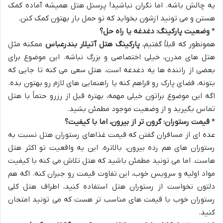
یه چالش باشه. اما نگران نباشید! پرسنل هتل همیشه آماده کمک
هستن و می تونید ازشون بخواید که تو حمل بار بهتون کمک کنن.
*
وضعیت پارکینگ: دغدغه یا راه حل؟
همونطور که قبلاً گفتیم،
پارکینگ هتل آتیلار بندرعباس
ممکنه مثل
هتل های مدرن، خیلی اختصاصی و بزرگ نباشه. این موضوع برای
بعضی از راننده ها یه دغدغه است. هتل سعی می کنه تا جایی که
بتونه، فضای پارک رو فراهم کنه یا راهنمایی های لازم رو بهتون بده.
اگه این موضوع براتون خیلی مهمه، بهتره قبل از رزرو حتماً با هتل
تماس بگیرید و از وضعیت موجود مطمئن بشید.
*
قیمت رستوران: گرون تر از بیرون، اما با کیفیت؟
عده ای از مسافران گفتن که قیمت غذاهای رستوران هتل نسبت به
رستوران های هم رده بیرون، بالاتره. این یه واقعیت تو اکثر هتل
هاست. اما می تونید مطمئن باشید که هتل تلاش می کنه با کیفیت
مواد اولیه و سرویس خوب، این تفاوت قیمت رو جبران کنه. اگه هم
دلتون نخواست از رستوران هتل استفاده کنید، اطراف هتل کلی
رستوران خوب با قیمت های مناسب تر هست که می تونید امتحان
کنید.