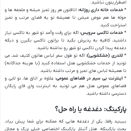
اضطراریتون نباشید.
*
خدمات خانه داری روزانه:
اتاقتون هر روز تمیز میشه و ملحفه ها و
حوله ها هم عوض میشن تا همیشه تو یه فضای مرتب و تمیز
استراحت کنید.
*
خدمات تاکسی سرویس:
اگه برای رفت وآمد تو شهر به تاکسی نیاز
داشتید، کافیه به پذیرش بگید تا براتون تاکسی بگیرن و دیگه
دغدغه پیدا کردن تاکسی تو شهر رو نداشته باشید.
*
لاندری (خشکشویی):
اگه تو طول سفر لباس هاتون کثیف شد، می
تونید از خدمات خشکشویی هتل استفاده کنید (با هزینه جداگانه)
تا همیشه لباس های تمیز و مرتب داشته باشید.
*
اینترنت بی سیم در فضاهای عمومی:
علاوه بر اتاق ها، تو لابی و
فضاهای عمومی هتل هم می تونید به اینترنت وای فای رایگان
دسترسی داشته باشید.
پارکینگ: دغدغه یا راه حل؟
ببینید رفقا، یکی از دغدغه هایی که ممکنه برای شما پیش بیاد،
بحث پارکینگه. هتل آتیلار پارکینگ اختصاصی خیلی بزرگ و مجلل