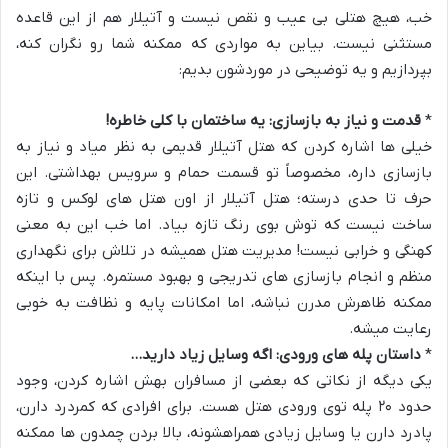
خب، هیچ هتلی بی عیب و نقص نیست و آتیلار هم از این قاعده
مستثنی نیست. بیاین به مواردی که ممکنه شما رو نگران کنه،
بپردازیم و یه توضیحی در موردشون بدیم:
*
قدمت و نیاز به بازسازی: یه ساختمان با کلی خاطره!
خیلی ها اشاره کردن که هتل آتیلار قدیمی به نظر میاد و نیاز به
بازسازی داره، مخصوصاً تو قسمت حمام و سرویس بهداشتی. این
حرف تا حدی درسته؛ هتل آتیلار از اون هتل های لوکس و تازه
ساخت نیست که توش بوی رنگ تازه بیاد. اما خب این به معنی
کهنگی و خرابی نیست! مدیریت هتل همیشه در تلاش برای نگهداری
منظم و انجام بازسازی های تدریجی و بهبود مستمره. پس با اینکه
ممکنه ظاهرش مدرن نباشه، اما امکانات پایه و نظافت به خوبی
رعایت میشه.
*
داستان پله های ورودی: اگه وسایل زیاد دارید…
یکی دیگه از نکاتی که بعضی از مسافران بهش اشاره کردن، وجود
حدود ۲۰ پله توی ورودی هتل هست. برای افرادی که کمردرد دارن،
پادرد دارن یا وسایل زیادی همراهشونه، بالا بردن چمدون ها ممکنه