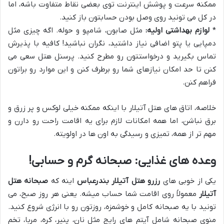
ممکنه سرعت و پوشش اینترنت توی بعضی نقاط متفاوت باشه، اما
در کل می تونید روی وصل بودن حسابتون باز کنید.
*
لوازم بهداشتی اولیه:
مثل صابون، شامپو و حوله. اگه چیزی مثل
دمپایی یا پتو اضافی نیاز داشتید، نگران نباشید! کافیه با پذیرش
تماس بگیرید و درخواستتون رو مطرح کنید. پرسنل هتل سعی می
کنن تا حد امکان نیازهای شما رو برطرف کنن و این موارد رو براتون
فراهم کنن.
خلاصه، اتاق های هتل آتیلار با اینکه ممکنه خیلی لوکس و پر زرق و
برق نباشن، اما همه امکانات لازم برای یه اقامت راحت رو دارن و
مهم تر از همه، تمیزی و رسیدگی به اون ها در اولویته.
وعده های غذایی: صبحانه گرم و حسابی!
یکی از خوبی های
رزرو هتل آتیلار بندرعباس
اینه که
صبحانه هتل
آتیلار
معمولاً روی اقامت شما حساب میشه. یعنی هر روز صبح، می
تونید با یه صبحانه کامل و خوشمزه، روزتون رو با انرژی شروع کنید.
منوی صبحانه شامل آیتم های رایج مثل نان، پنیر، کره، مربا، تخم