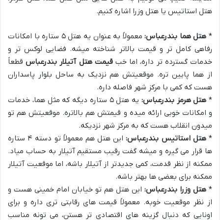
هتل استاتیس یا هتل وزرا اشاره کنیم.
*
هتل هما بندرعباس:
معمولاً به عنوان یه هتل ۵ ستاره با امکانات
رفاهی کامل تر و قیمت بالاتر شناخته میشه. فضایی لوکس تر و
خدمات گسترده تر داره، اما خب
قیمت هتل آتیلار بندرعباس
قطعاً
از هما پایین تره. موقعیتش هم نزدیک به ساحل بلوار پاسداران
هست که کمی با مرکز شهر فاصله داره.
*
هتل هرمز بندرعباس:
یه هتل ۵ ستاره دیگه که مثل هما، خدمات
و امکانات خوبی ارائه میده و قیمتش هم بالاتره. موقعیتش هم تو
میدون انقلاب هست که به مرکز شهر نزدیکه.
*
هتل استاتیس بندرعباس:
این هتل هم معمولاً تو دسته ۴ ستاره
ها قرار می گیره و میشه گفت رقیب مستقیم آتیلار به حساب میاد.
ممکنه از نظر قدمت، کمی جدیدتر از آتیلار باشه، اما موقعیت آتیلار
ممکنه برای بعضی ها بهتر باشه.
*
هتل وزرا بندرعباس:
این هتل هم تو خیابان امام خمینی هست و
از نظر موقعیت خوبه. معمولاً قیمت های رقابتی تری داره و برای
اونایی که دنبال گزینه های اقتصادی تر هستن، می تونه مناسب