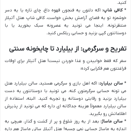
کنید.
*
کافی شاپ:
اگه دلتون یه فنجون قهوه داغ، چای تازه یا یه دسر
خوشمزه تو یه فضای آرامش بخش خواست، کافی شاپ هتل آتیلار
منتظرتونه. اینجا می تونید یه عصرونه سبک بخورید یا با
دوستانتون گپی بزنید و حسابی ریلکس کنید.
تفریح و سرگرمی: از بیلیارد تا چایخونه سنتی
سفر که فقط خوابیدن و غذا خوردن نیست! هتل آتیلار برای اوقات
فراغتتون هم فکرایی کرده:
*
سالن بیلیارد:
اگه اهل بازی و سرگرمی هستید، سالن بیلیارد هتل
می تونه حسابی سرگرمتون کنه. می تونید با دوستانتون یه دست
بیلیارد بزنید و رقابتی دوستانه رو تجربه کنید. البته، استفاده از
سالن بیلیارد معمولاً هزینه جداگانه ای داره که می تونید از پذیرش
اطلاعاتش رو بگیرید.
*
سالن ماساژ:
بعد از یه روز شلوغ و پر از گشت و گذار، هیچی به
اندازه یه ماساژ حسابی نمی چسبه! هتل آتیلار سالن ماساژ هم داره