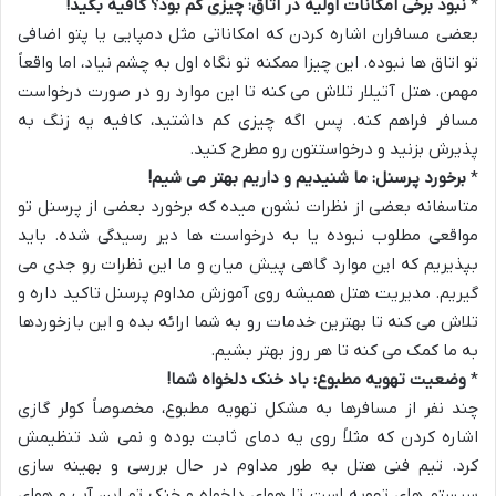
*
نبود برخی امکانات اولیه در اتاق: چیزی کم بود؟ کافیه بگید!
بعضی مسافران اشاره کردن که امکاناتی مثل دمپایی یا پتو اضافی
تو اتاق ها نبوده. این چیزا ممکنه تو نگاه اول به چشم نیاد، اما واقعاً
مهمن. هتل آتیلار تلاش می کنه تا این موارد رو در صورت درخواست
مسافر فراهم کنه. پس اگه چیزی کم داشتید، کافیه یه زنگ به
پذیرش بزنید و درخواستتون رو مطرح کنید.
*
برخورد پرسنل: ما شنیدیم و داریم بهتر می شیم!
متاسفانه بعضی از نظرات نشون میده که برخورد بعضی از پرسنل تو
مواقعی مطلوب نبوده یا به درخواست ها دیر رسیدگی شده. باید
بپذیریم که این موارد گاهی پیش میان و ما این نظرات رو جدی می
گیریم. مدیریت هتل همیشه روی آموزش مداوم پرسنل تاکید داره و
تلاش می کنه تا بهترین خدمات رو به شما ارائه بده و این بازخوردها
به ما کمک می کنه تا هر روز بهتر بشیم.
*
وضعیت تهویه مطبوع: باد خنک دلخواه شما!
چند نفر از مسافرها به مشکل تهویه مطبوع، مخصوصاً کولر گازی
اشاره کردن که مثلاً روی یه دمای ثابت بوده و نمی شد تنظیمش
کرد. تیم فنی هتل به طور مداوم در حال بررسی و بهینه سازی
سیستم های تهویه است تا هوای دلخواه و خنک تو این آب و هوای