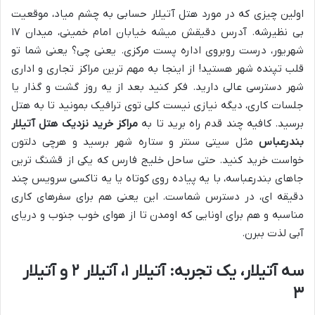
اولین چیزی که در مورد هتل آتیلار حسابی به چشم میاد، موقعیت
بی نظیرشه. آدرس دقیقش میشه خیابان امام خمینی، میدان ۱۷
شهریور، درست روبروی اداره پست مرکزی. یعنی چی؟ یعنی شما تو
قلب تپنده شهر هستید! از اینجا به مهم ترین مراکز تجاری و اداری
شهر دسترسی عالی دارید. فکر کنید بعد از یه روز گشت و گذار یا
جلسات کاری، دیگه نیازی نیست کلی توی ترافیک بمونید تا به هتل
برسید. کافیه چند قدم راه برید تا به
مراکز خرید نزدیک هتل آتیلار
بندرعباس
مثل سیتی سنتر و ستاره شهر برسید و هرچی دلتون
خواست خرید کنید. حتی ساحل خلیج فارس که یکی از قشنگ ترین
جاهای بندرعباسه، با یه پیاده روی کوتاه یا یه تاکسی سرویس چند
دقیقه ای، در دسترس شماست. این یعنی هم برای سفرهای کاری
مناسبه و هم برای اونایی که اومدن تا از هوای خوب جنوب و دریای
آبی لذت ببرن.
سه آتیلار، یک تجربه: آتیلار ۱، آتیلار ۲ و آتیلار
۳