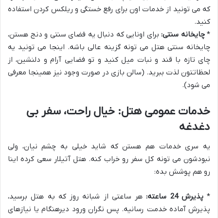
که می تونید از خدمات اون برای رفع خستگی و ریلکس کردن استفاده
کنید.
*
چایخانه سنتی:
برای اونایی که دنبال یه فضای سنتی و دنج هستن،
چایخانه سنتی هتل می تونه گزینه عالی باشه. اینجا می تونید یه
چای تازه با قند و نبات میل کنید و تو فضایی آرام و دلنشین، از
لحظاتتون لذت ببرید. (سالن بازی در صورت وجود نیز همینجا معرفی
می شود).
خدمات عمومی هتل: خیال راحت، سفر بی
دغدغه
یه سری خدمات هم هستن که شاید خیلی به چشم نیان، ولی
نبودشون می تونه کل سفر رو خراب کنه. هتل آتیلار سعی کرده اینا
رو هم پوشش بده:
*
پذیرش 24 ساعته:
هر ساعتی از شبانه روز که به هتل برسید،
پذیرش آماده خدمت رسانیه. پس نگران ورود دیرهنگام یا نیازهای