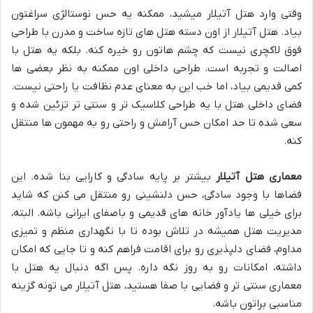
وقتی وارد هتل آتیلار میشید، ممکنه یه حس نوستالژی سراغتون
بیاد. هتل آتیلار از اون دسته هتل های تازه ساخت و مدرن با طراحی
فوق لاکچری نیست که چشم هاتون رو خیره کنه. بلکه یه هتل با
اصالت و تجربه است. طراحی داخلی اون ممکنه به نظر بعضی ها
کمی قدیمی بیاد، اما خب این به معنای عدم نظافت یا راحتی نیست.
فضای داخلی هتل با یه طراحی کلاسیک تر و سنتی تر تزئین شده و
سعی شده تا حد امکان حس آرامش و راحتی رو به مهمون ها منتقل
کنه.
معماری هتل آتیلار
بیشتر بر پایه سادگی و کارایی بنا شده. این
فضاها با وجود سادگی، حس دلنشینی رو منتقل می کنن که شاید
برای خیلی ها یادآور خانه های قدیمی و باصفای ایرانی باشه. البته،
مدیریت هتل همیشه در تلاش بوده تا با نگهداری منظم و تمیزی
مداوم، فضای دلپذیری رو برای اقامت فراهم کنه و تا جایی که امکان
داشته، امکانات رو به روز نگه داره. پس اگه دنبال یه هتل با
معماری سنتی تر و فضایی با صفا هستید، هتل آتیلار می تونه گزینه
مناسبی براتون باشه.