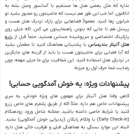
نداره که مثل بعضی هتل ها مستقیم با آسانسور وصل بشه به
اتاقتون. اما خب این طور هم نیست که ماشینتون رو مجبور بشید تو
خیابون رها کنید. معمولاً فضاهایی برای پارک نزدیک هتل هست و
پرسنل هم تا جایی که بتونن راهنماییتون می کنن. اگه خیلی روی
پارکینگ اختصاصی و سرپوشیده حساس هستید، حتماً قبل از
رزرو
هتل آتیلار بندرعباس
با پشتیبانی هماهنگ کنید تا مطمئن بشید
که آیا فضایی برای ماشینتون هست یا باید از گزینه های جایگزین
در نزدیکی هتل استفاده کنید. این شفافیت برای ما خیلی مهمه، چون
رضایت شما حرف اول رو میزنه.
پیشنهادات ویژه: یه خوش آمدگویی حسابی!
گاهی وقتا هتل آتیلار برای مهمون های ویژه خودش، یه سری
پیشنهادات خاص هم داره. مثلاً اگه از طریق پلتفرم های خاص رزرو
کنید یا شرایط خاصی داشته باشید، ممکنه شامل ورود زودهنگام
(Early Check-in) یا ولکام رایگان (پذیرایی خوش آمدگویی) بشید.
البته، این موارد بستگی به هماهنگی قبلی و ظرفیت خالی هتل داره،