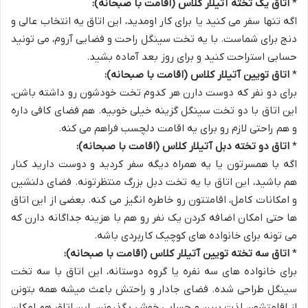
*
اتاق یک تخته آتیلار کلاس (اقامت با صبحانه):
اگه تنها سفر می کنید یا برای کار اومدید، این اتاق یه انتخاب عالی و
دنج برای شماست. با یه تخت سینگل راحت و فضایی آروم، می تونید
حسابی استراحت کنید و برای روز بعد آماده بشید.
*
اتاق تویین آتیلار کلاس (اقامت با صبحانه):
برای دو نفر که دوست دارن هر کدوم تخت خودشون رو داشته باشن،
این اتاق با دو تخت سینگل گزینه خیلی خوبیه. هم فضای کافی داره
و هم راحتی لازم رو برای یه اقامت دلچسب فراهم می کنه.
*
اتاق دو تخته دبل آتیلار کلاس (اقامت با صبحانه):
اگه با همسرتون یا یه همراه دیگه سفر کردید و دوست دارید کنار
هم باشید، این اتاق با یه تخت دبل بزرگ منتظرتونه. فضای دلنشین
و امکانات کامل، اقامتتون رو خاطره انگیز می کنه. بعضی از این اتاق
ها حتی امکان اضافه کردن یک نفر رو هم با هزینه جداگانه دارن که
می تونه برای خانواده های کوچیک کاربردی باشه.
*
اتاق سه تخته تویین آتیلار کلاس (اقامت با صبحانه):
برای خانواده های سه نفره یا گروه دوستانه، این اتاق با سه تخت
سینگل طراحی شده. فضای جادار و راحتش باعث میشه همه بتونن
از اقامتشون لذت ببرن و حسابی خوش بگذرونن. این اتاق هم امکان