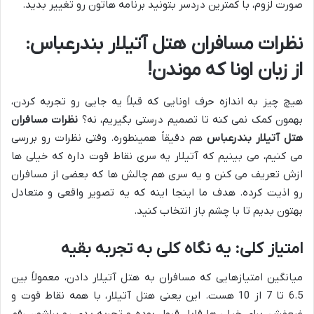
صورت لزوم، با کمترین دردسر بتونید برنامه هاتون رو تغییر بدید.
نظرات مسافران هتل آتیلار بندرعباس:
از زبان اونا که موندن!
هیچ چیز به اندازه حرف اونایی که قبلاً یه جایی رو تجربه کردن،
بهمون کمک نمی کنه تا تصمیم درستی بگیریم، نه؟
نظرات مسافران
هتل آتیلار بندرعباس
هم دقیقاً همینطوره. وقتی نظرات رو بررسی
می کنیم، می بینیم که آتیلار یه سری نقاط قوت داره که خیلی ها
ازش تعریف می کنن و یه سری هم چالش ها که بعضی از مسافران
رو اذیت کرده. هدف ما اینجا اینه که یه تصویر واقعی و متعادل
بهتون بدیم تا با چشم باز انتخاب کنید.
امتیاز کلی: یه نگاه کلی به تجربه بقیه
میانگین امتیازهایی که مسافران به هتل آتیلار دادن، معمولاً بین
6.5 تا 7 از 10 هست. این یعنی هتل آتیلار، با همه نقاط قوت و
ضعفش، برای خیلی ها قابل قبول بوده و تجربه بدی رو براشون رقم