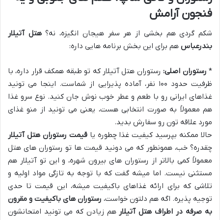
فنجون آرامش
شکم گردی هم بخشی از هر سفر هیجان انگیزه، نه؟
هتل آتیلار
بندرعباس
هم برای این بخش برنامه هایی داره:
*
رستوران اصلی:
رستوران هتل آتیلار که تو طبقه همکف قرار داره، با
ظرفیت حدود ۱۰۰ نفر، آماده پذیرایی از شماست. اینجا می تونید
غذاهای ایرانی رو با طعم و عطر خوب نوش جان کنید. نوع سرو غذا
هم معمولاً به صورت انتخابی هست، یعنی می تونید از منو غذای
مورد علاقه تون رو سفارش بدید.
حالا ممکنه بپرسید کیفیت غذا چطوره یا
قیمت رستوران هتل آتیلار
چقدره؟ خب، همونطور که می دونید قیمت ها تو رستوران های هتل
معمولاً کمی بالاتر از رستوران های بیرون شهره، و این تو آتیلار هم
مستثنی نیست. اما میشه گفت که با توجه به تازگی مواد اولیه و
تلاشی که برای ارائه غذاهای باکیفیت میشه، این قیمت تا حدی
توجیه پذیره. اگه هم دلتون خواست،
رستوران های باکیفیت و مقرون
به صرفه در اطراف هتل آتیلار
هم زیادن که می تونید امتحانشون