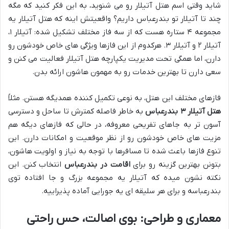
شاید وقتی اسم هتل آتیلار رو می شنوید، به این فکر کنید که مگه
چند تا آتیلار تو بندرعباس داریم؟ واقعیتش اینه که هتل آتیلار یه
مجموعه ۴ ستاره هست که از سه فاز مختلف تشکیل شده: آتیلار ۱،
آتیلار ۲ و آتیلار ۳. هرکدوم از این فازها ویژگی های خاص خودشون رو
دارن، اما همگی تحت مدیریت یکپارچه هتل آتیلار فعالیت می کنن و
سعی دارن تا بهترین خدمات رو به مهمون هاشون ارائه بدن.
فازهای مختلف این هتل، به نوعی تکمیل کننده همدیگه هستن. مثلاً
هتل آتیلار ۳ بندرعباس
به خاطر فاصله کمترش تا ساحل و دسترسی
آسون تر به جاهای تفریحی معروفه، در حالی که فازهای دیگه هم
مزیت های خاص خودشون رو از نظر موقعیت و امکانات دارن. این
تنوع فازها باعث شده تا مسافرها با توجه به نیاز و اولویت هاشون،
بتونن بهترین گزینه رو برای
اقامت در بندرعباس
انتخاب کنن. این
نکته نشون میده که آتیلار یه مجموعه بزرگ و جا افتاده توی
بندرعباسه و برای هر سلیقه ای یه جورایی آماده پذیراییه.
معماری و طراحی: بوی اصالت، حس راحتی