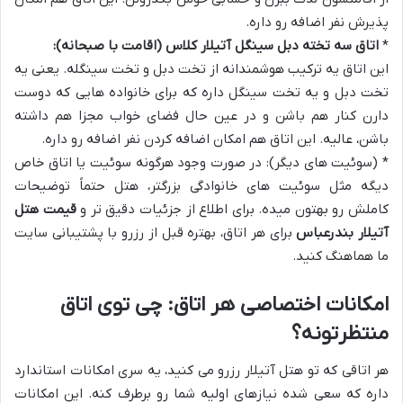
پذیرش نفر اضافه رو داره.
*
اتاق سه تخته دبل سینگل آتیلار کلاس (اقامت با صبحانه):
این اتاق یه ترکیب هوشمندانه از تخت دبل و تخت سینگله. یعنی یه
تخت دبل و یه تخت سینگل داره که برای خانواده هایی که دوست
دارن کنار هم باشن و در عین حال فضای خواب مجزا هم داشته
باشن، عالیه. این اتاق هم امکان اضافه کردن نفر اضافه رو داره.
* (سوئیت های دیگر): در صورت وجود هرگونه سوئیت یا اتاق خاص
دیگه مثل سوئیت های خانوادگی بزرگتر، هتل حتماً توضیحات
کاملش رو بهتون میده. برای اطلاع از جزئیات دقیق تر و
قیمت هتل
آتیلار بندرعباس
برای هر اتاق، بهتره قبل از رزرو با پشتیبانی سایت
ما هماهنگ کنید.
امکانات اختصاصی هر اتاق: چی توی اتاق
منتظرتونه؟
هر اتاقی که تو هتل آتیلار رزرو می کنید، یه سری امکانات استاندارد
داره که سعی شده نیازهای اولیه شما رو برطرف کنه. این امکانات