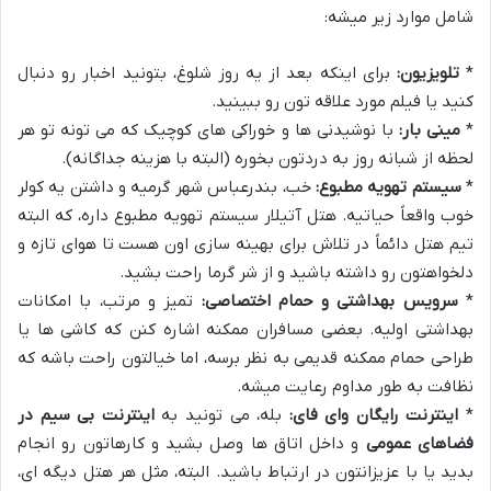
شامل موارد زیر میشه:
*
تلویزیون:
برای اینکه بعد از یه روز شلوغ، بتونید اخبار رو دنبال
کنید یا فیلم مورد علاقه تون رو ببینید.
*
مینی بار:
با نوشیدنی ها و خوراکی های کوچیک که می تونه تو هر
لحظه از شبانه روز به دردتون بخوره (البته با هزینه جداگانه).
*
سیستم تهویه مطبوع:
خب، بندرعباس شهر گرمیه و داشتن یه کولر
خوب واقعاً حیاتیه. هتل آتیلار سیستم تهویه مطبوع داره، که البته
تیم هتل دائماً در تلاش برای بهینه سازی اون هست تا هوای تازه و
دلخواهتون رو داشته باشید و از شر گرما راحت بشید.
*
سرویس بهداشتی و حمام اختصاصی:
تمیز و مرتب، با امکانات
بهداشتی اولیه. بعضی مسافران ممکنه اشاره کنن که کاشی ها یا
طراحی حمام ممکنه قدیمی به نظر برسه، اما خیالتون راحت باشه که
نظافت به طور مداوم رعایت میشه.
*
اینترنت رایگان وای فای:
بله، می تونید به
اینترنت بی سیم در
فضاهای عمومی
و داخل اتاق ها وصل بشید و کارهاتون رو انجام
بدید یا با عزیزانتون در ارتباط باشید. البته، مثل هر هتل دیگه ای،