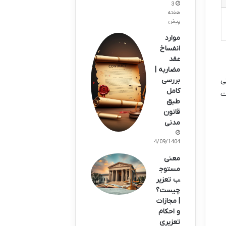
3
هفته
پیش
موارد
انفساخ
عقد
مضاربه |
بررسی
ی
کامل
یت
طبق
قانون
مدنی
24/09/1404
معنی
مستوج
ب تعزیر
چیست؟
| مجازات
و احکام
تعزیری