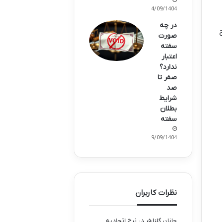
14/09/1404
در چه
صورت
سفته
اعتبار
ندارد؟
صفر تا
صد
شرایط
بطلان
سفته
09/09/1404
نظرات کاربران
جانان گلزارفر
در
نرخ اتحادیه