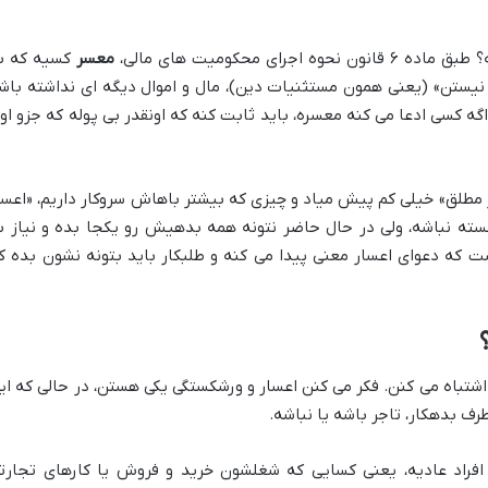
ای محکومیت های مالی،
معسر
کسیه که ب
ن نیستن» (یعنی همون مستثنیات دین)، مال و اموال دیگه ای نداشته باش
 کسی ادعا می کنه معسره، باید ثابت کنه که اونقدر بی پوله که جزو او
ر مطلق» خیلی کم پیش میاد و چیزی که بیشتر باهاش سروکار داریم، «اعسا
سته نباشه، ولی در حال حاضر نتونه همه بدهیش رو یکجا بده و نیاز ب
که دعوای اعسار معنی پیدا می کنه و طلبکار باید بتونه نشون بده ک
 اشتباه می کنن. فکر می کنن اعسار و ورشکستگی یکی هستن، در حالی که ای
رف بدهکار، تاجر باشه یا نباشه.
افراد عادیه، یعنی کسایی که شغلشون خرید و فروش یا کارهای تجارت