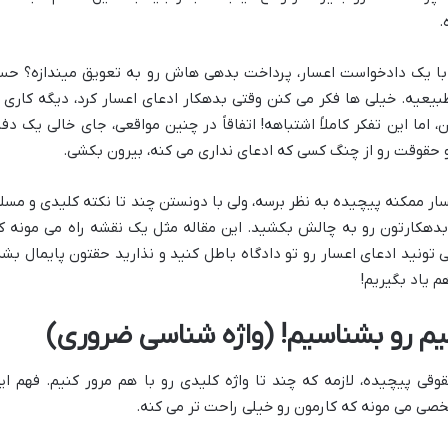
.
ت با یک دادخواست اعسار، پرداخت بدهی هاش رو به تعویق میندازه؟ ح
طبیعیه. خیلی ها فکر می کنن وقتی بدهکار ادعای اعسار کرد، دیگه کاری ا
 اما این تفکر کاملاً اشتباهه! اتفاقاً در چنین مواقعی، جای خالی یک دفا
حقوقت رو از چنگ کسی که ادعای نداری می کنه، بیرون بکشی.
سار ممکنه پیچیده به نظر برسه، ولی با دونستن چند تا نکته کلیدی و مسل
 بدهکارتون رو به چالش بکشید. این مقاله مثل یک نقشه راه می مونه ک
تونید ادعای اعسار رو تو دادگاه باطل کنید و نذارید حقتون پایمال بشه
م یاد بگیریم!
هیم رو بشناسیم! (واژه شناسی ضروری)
قی پیچیده، لازمه که چند تا واژه کلیدی رو با هم مرور کنیم. فهم ای
ی می مونه که کارمون رو خیلی راحت تر می کنه.