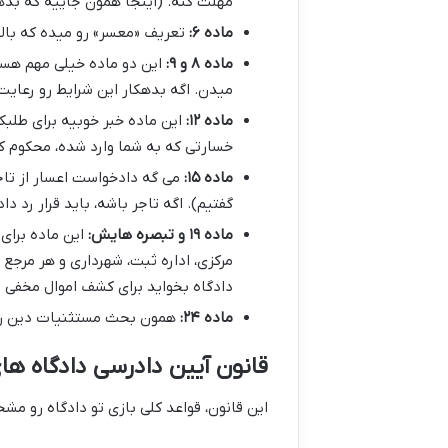
مهلت کنه. (اینجا همون جاییه که بدهک
ماده ۶:
تعریف «معسر» رو میده که بالا
ماده ۸ و ۹:
این دو ماده خیلی مهم هست
میدن. اگه بدهکار این شرایط رو رعایت 
ماده ۱۲:
این ماده خبر خوبیه برای طلبکا
خسارتی که به شما وارد شده، محکوم ک
ماده ۱۵:
می گه دادخواست اعسار از تاج
گفتیم). اگه تاجر باشه، باید قرار رد 
ماده ۱۹ و تبصره هایش:
این ماده برای 
مرکزی، اداره ثبت، شهرداری و هر مرجع د
دادگاه بخواید برای کشف اموال مخفی ب
ماده ۲۴:
همون بحث مستثنیات دین رو 
قانون آیین دادرسی دادگاه های
این قانون، قواعد کلی بازی تو دادگاه رو م