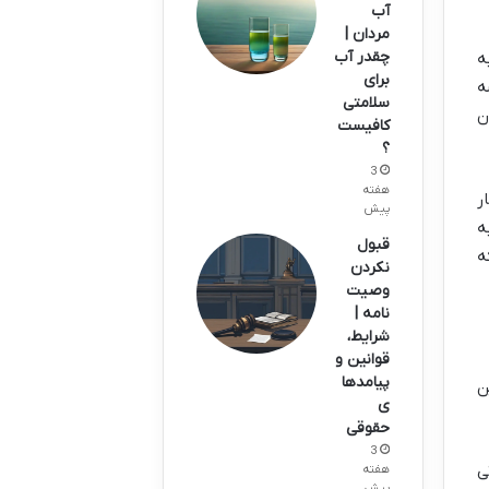
آب
مردان |
چقدر آب
ه
برای
ه
سلامتی
ن
کافیست
؟
3
هفته
ر
پیش
ه
قبول
ه
نکردن
وصیت
نامه |
شرایط،
قوانین و
پیامدها
ن
ی
حقوقی
3
ی
هفته
پیش