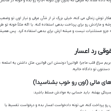
ه داده شده، به شرطی که بدون اون نتونه اجاره رو بده و خونه در شأنش
دهکار توش زندگی می کنه، خیلی بزرگ تر از شأن عرفی و نیاز اون تو وضعی
ه و مازادش رو برای پرداخت بدهی استفاده کنه. یا اگه مثلاً خونه تو طر
گه جزو مستثنیات نیست و میشه ازش برای بدهی استفاده کرد. پس همیش
وقی رد اعسار
ریم سراغ قلب ماجرا: قوانین! دونستن این قوانین، مثل داشتن یه اسلحه پ
 دستتون تو دادگاه خالیه.
ای مالی (اون رو خوب بشناسید!)
 رسیدگی بهشه. باید حسابی به موادش مسلط باشید:
 رو پرداخت کنه، می تونه دادخواست اعسار بده و درخواست تقسیط یا