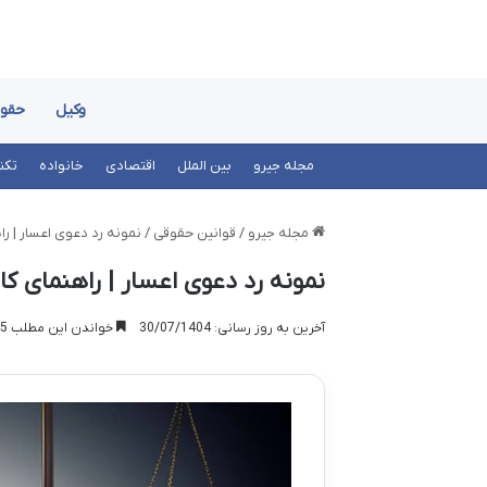
وکیل
حقو
مجله جیرو
بین الملل
اقتصادی
خانواده
تکن
مجله جیرو
/
قوانین حقوقی
/
نمونه رد دعوی اعسار | را
نمونه رد دعوی اعسار | راهنمای کام
آخرین به روز رسانی: 30/07/1404
خواندن این مطلب 25 دقیقه زمان میبرد