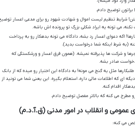
ار وارد گود میشه).
 براتون توضیح دادم.
ن! شرایط تنظیم لیست اموال و شهادت شهود رو برای مدعی اعسار توضیح
نکنه، می تونه یه ایراد شکلی بزرگ تو پرونده اش باشه.
رها! اگه دعوای اعسار رد بشه، دادگاه می تونه بدهکار رو به پرداخت
نه (به شرط اینکه شما درخواست بدید).
رها و شرکت ها پذیرفته نمیشه. (همون فرق اعسار و ورشکستگی که
دادخواست صادر بشه.
طلبکارها مثل یه گنج می مونه! به دادگاه این اختیار رو میده که از بانک
یگه ای که اطلاعات مالی داره، استعلام بگیره. این یعنی شما می تونید از
دهکار اقدام کنه.
مطرح می کنه که بالاتر مفصل توضیح دادم.
 عمومی و انقلاب در امور مدنی (ق.آ.د.م)
شخص می کنه: