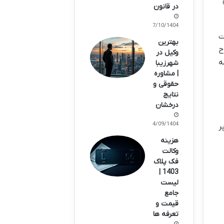
در قانون
07/10/1404
ت
بهترین
ح
وکیل در
ه
شهرزیبا
| مشاوره
حقوقی و
نتایج
درخشان
14/09/1404
ر
هزینه
وکالت
فک پلاک
1403 |
لیست
جامع
قیمت و
تعرفه ها