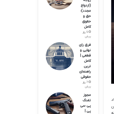
زوجه
(ازدواج
مجدد):
حق و
حقوق
کامل
5 روز
پیش
فرق رای
نهایی و
قطعی |
کامل
ترین
راهنمای
حقوقی
7 روز
پیش
مجوز
د
تفنگ
پی سی
ن
پی |
ه