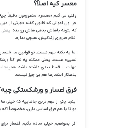
معسر کیه اصلاً؟
وقتی می گیم «معسر»، منظورمون دقیقاً چیه؟ طبق ماده ۶ قانون نحوه اجر
جز اون اموالی که قانون گفته «جزئی از دی
که بتونه باهاش بدهی هاش رو بده. یعنی اگه
اقلام ضروری زندگیش، هیچی نداره.
اما یه نکته مهم هست: تو قوانین ما، «اعسا
نسبی» هست. یعنی ممکنه یه نفر کلاً ورشک
مهلت یا قسط بندی داشته باشه. همینجاست 
بدهکار اینقدرها هم بی چیز نیست.
فرق اعسار و ورشکستگی چیه؟
اینجا یکی از مهم ترین جاهاییه که خیلی ها
دو تا با هم فرق اساسی دارن، مخصوصاً اگه ط
اگر بخواهیم خیلی ساده بگیم،
اعسار
برای 