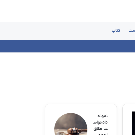
ست
کتاب
نمونه
دادخواس
ت طلاق