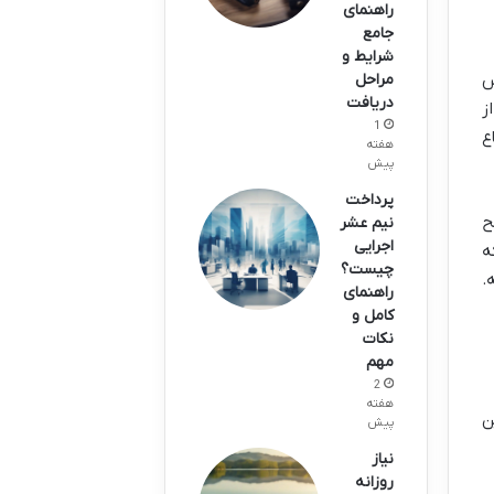
راهنمای
جامع
شرایط و
س
مراحل
دریافت
ز
1
ع
هفته
پیش
پرداخت
ح
نیم عشر
اجرایی
ه
چیست؟
.
راهنمای
کامل و
نکات
مهم
2
هفته
ن
پیش
نیاز
روزانه