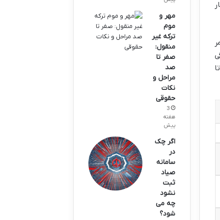
ر
مهر و
موم
ترکه غیر
ر
منقول:
گی
صفر تا
صد
ا
مراحل و
نکات
حقوقی
3
هفته
پیش
اگر چک
در
سامانه
صیاد
ثبت
نشود
چه می
شود؟