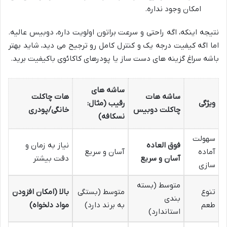
امکان وجود نداره.
نتیجه اینکه، اگه راحتی و سرعت براتون اولویت داره، دوبیس عالیه.
اما اگه کیفیت درجه یک و کنترل کامل رو ترجیح می دید، شاید بهتر
باشه سراغ گزینه های دست ساز یا پودرهای کاکائوی باکیفیت برید.
ساشه های
ساشه هات
هات چاکلت
ویژگی
رقیب (مثال:
چاکلت دوبیس
خانگی/پودری
نسکافه)
سهولت
فوق العاده
نیاز به زمان و
آماده
آسان و سریع
آسان و سریع
دقت بیشتر
سازی
متوسط (بسته
تنوع
متوسط (بستگی
بالا (امکان افزودن
بندی
طعم
به برند دارد)
مواد دلخواه)
استاندارد)