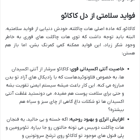
فواید سلامتی از دل کاکائو
کاکائو، که ماده اصلی هات چاکلته، خودش دنیایی از فواید سلامتیه.
البته باید توجه داشت که توی هات چاکلت های فوری به خاطر
وجود شکر زیاد، این فواید ممکنه کمی کمرنگ بشن، اما باز هم
هستن:
خاصیت آنتی اکسیدانی قوی:
کاکائو سرشار از آنتی اکسیدان
ها، به خصوص فلاونوئیدهاست که با رادیکال های آزاد تو بدن
مبارزه می کنه. این کار باعث میشه سیستم ایمنی تقویت بشه
و حتی برای سلامت پوست هم مفیده. می دونستید غلظت آنتی
اکسیدان ها تو شکلات داغ گاهی از چای سبز و سیاه هم
بیشتره؟
افزایش انرژی و بهبود روحیه:
اگه خسته و بی حالید، یه فنجان
هات چاکلت دوبیس می تونه حالتون رو جا بیاره. تئوبرومین و
پلی فنول های موجود تو کاکائو روی ترشح سروتونین و