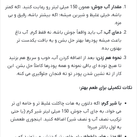
مقدار آب جوش:
همون 150 میلی لیتر رو رعایت کنید. اگه کمتر
باشه، خیلی غلیظ و شیرین میشه؛ اگه بیشتر باشه، رقیق و بی
مزه.
دمای آب:
آب باید واقعاً جوش باشه، نه فقط گرم. آب داغ
باعث میشه پودرها بهتر حل بشن و یه بافت یکدست تر
بهتون بده.
نحوه هم زدن:
بعد از اضافه کردن آب، خوب و سریع هم بزنید
تا هیچ توده ای باقی نمونه و همه پودرها کاملاً حل بشن. این
کار از ته نشین شدن پودر تو ته فنجان جلوگیری می کنه.
نکات تکمیلی برای طعم بهتر:
با شیر گرم:
اگه دلتون یه هات چاکلت غلیظ تر و خامه ای تر
می خواد، به جای آب جوش، 150 میلی لیتر شیر گرم (یا حتی
ترکیب نصف آب و نصف شیر) اضافه کنید. اینجوری طعمش
یه لول بالاتر میره!
افزودنی های دلخواه:
برای خاص تر کردنش، می تونید کمی