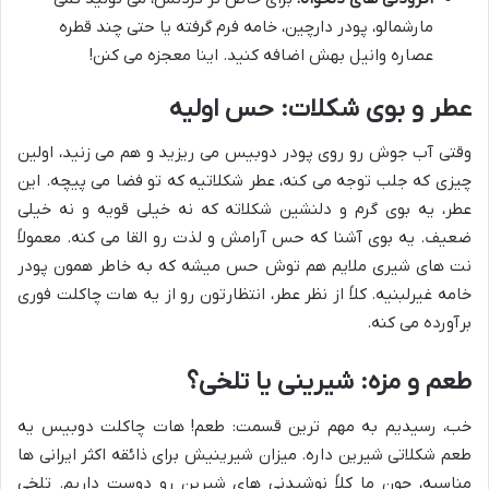
مارشمالو، پودر دارچین، خامه فرم گرفته یا حتی چند قطره
عصاره وانیل بهش اضافه کنید. اینا معجزه می کنن!
عطر و بوی شکلات: حس اولیه
وقتی آب جوش رو روی پودر دوبیس می ریزید و هم می زنید، اولین
چیزی که جلب توجه می کنه، عطر شکلاتیه که تو فضا می پیچه. این
عطر، یه بوی گرم و دلنشین شکلاته که نه خیلی قویه و نه خیلی
ضعیف. یه بوی آشنا که حس آرامش و لذت رو القا می کنه. معمولاً
نت های شیری ملایم هم توش حس میشه که به خاطر همون پودر
خامه غیرلبنیه. کلاً از نظر عطر، انتظارتون رو از یه هات چاکلت فوری
برآورده می کنه.
طعم و مزه: شیرینی یا تلخی؟
خب، رسیدیم به مهم ترین قسمت: طعم! هات چاکلت دوبیس یه
طعم شکلاتی شیرین داره. میزان شیرینیش برای ذائقه اکثر ایرانی ها
مناسبه، چون ما کلاً نوشیدنی های شیرین رو دوست داریم. تلخی