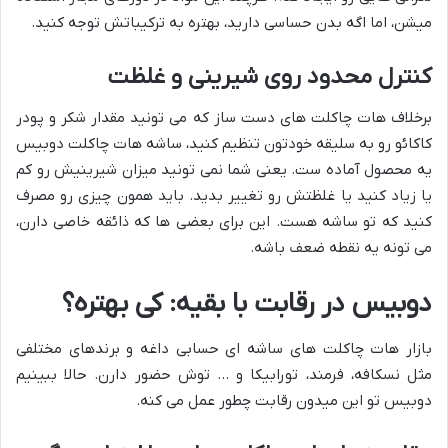
میشن، اما اگه بدن حساسی دارید، بهتره به ترکیباتش توجه کنید.
کنترل محدود روی شیرینی و غلظت
برخلاف هات چاکلت های دست ساز که می تونید مقدار شکر و پودر
کاکائو رو به سلیقه خودتون تنظیم کنید، ساشه هات چاکلت دوبیس
یه محصول آماده ست. یعنی شما نمی تونید میزان شیرینیش رو کم
یا زیاد کنید یا غلظتش رو تغییر بدید. باید همون چیزی رو مصرف
کنید که تو ساشه هست. این برای بعضی ها که ذائقه خاصی دارن،
می تونه یه نقطه ضعف باشه.
دوبیس در رقابت با بقیه: کی بهتره؟
بازار هات چاکلت های ساشه ای حسابی داغه و برندهای مختلفی
مثل نسکافه، فرمند، تورابیکا و … توش حضور دارن. حالا ببینیم
دوبیس تو این میدون رقابت چطور عمل می کنه.