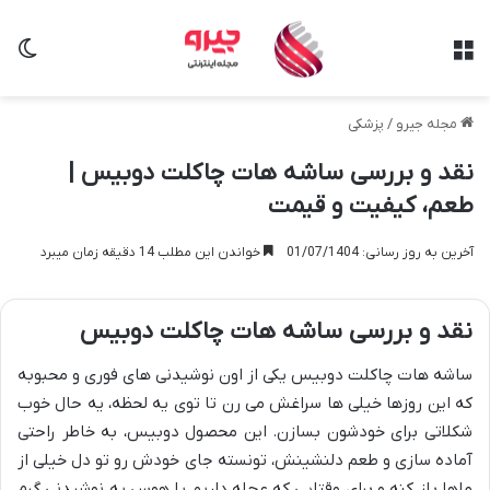
منو
تغی
مجله جیرو
/
پزشکی
نقد و بررسی ساشه هات چاکلت دوبیس |
طعم، کیفیت و قیمت
آخرین به روز رسانی: 01/07/1404
خواندن این مطلب 14 دقیقه زمان میبرد
نقد و بررسی ساشه هات چاکلت دوبیس
ساشه هات چاکلت دوبیس یکی از اون نوشیدنی های فوری و محبوبه
که این روزها خیلی ها سراغش می رن تا توی یه لحظه، یه حال خوب
شکلاتی برای خودشون بسازن. این محصول دوبیس، به خاطر راحتی
آماده سازی و طعم دلنشینش، تونسته جای خودش رو تو دل خیلی از
ماها باز کنه و برای وقتایی که عجله داریم یا هوس یه نوشیدنی گرم