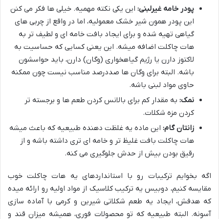
پودر خامه غیرلبنی:
این یکی نکته مهمیه. خیلی ها فکر می کنن
این پودر همون شیر خشک معمولیه، اما در واقع از چربی های
گیاهی تهیه شده و برای ایجاد بافت خامه ای و لطیف تر به
هات چاکلت اضافه میشه. این یعنی کسایی که حساسیت به
لاکتوز دارن یا رژیم گیاهخواری (وگان) دارن، باید حواسشون
باشه. البته برای وگان ها صددرصد مناسب نیست چون ممکنه
حاوی مواد لبنی باشه.
نمک:
به مقدار کم برای بالانس کردن طعم ها و برجسته تر
کردن مزه شکلات.
زانتان گام:
این ماده یه غلظت دهنده طبیعیه که باعث میشه
هات چاکلت بافت غلیظ تر و خامه ای تری داشته باشه و از
رقیق بودن بیش از حدش جلوگیری می کنه.
اگه بخوایم ترکیبات رو با استانداردهای یه هات چاکلت خوب
مقایسه کنیم، دوبیس یه ترکیب کلاسیک از مواد اولیه رو ارائه میده
که هدفش، ایجاد یه طعم شکلاتی شیرین و کرمی با آماده سازی
آسونه. البته طبیعیه که تو محصولات فوری، همیشه میزان قند و