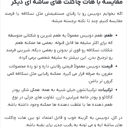
مقایسه با هات چاکلت های ساشه ای دیگر
اگه بخوایم دوبیس رو با رقبای مستقیمش مثل نسکافه یا فرمند
مقایسه کنیم، چند تا نکته برجسته میشه:
طعم:
طعم دوبیس معمولاً یه طعم شیرین و شکلاتی متوسطه
که برای اکثر سلیقه ها قابل قبوله. بعضی ها ممکنه طعم
شکلات نسکافه رو قوی تر بدونن و بعضی دیگه، شیرینی فرمند
رو ترجیح بدن. این بیشتر به سلیقه شخصی برمی گرده.
قیمت:
دوبیس معمولاً قیمتی رقابتی داره و تو رده محصولات
مقرون به صرفه قرار می گیره. ممکنه رقبایی مثل نسکافه کمی
گرون تر باشن.
ترکیبات:
ترکیباتشون خیلی شبیه به همه. همگی شکر، پودر
کاکائو و پودر خامه غیرلبنی دارن. تفاوت های جزئی در نوع
طعم دهنده ها یا غلظت دهنده ها ممکنه وجود داشته باشه.
در کل، دوبیس یه گزینه خوب و قابل اعتماد تو بین هات چاکلت
های ساشه ایه و می تونه یه رقیب جدی برای بقیه باشه.