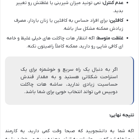
عدم کنترل:
نمی تونید میزان شیرینی یا غلظتش رو تغییر
بدید.
کافئین:
برای افراد حساس به کافئین یا زنان باردار، مصرف
زیادش ممکنه مشکل ساز باشه.
غلظت متوسط:
اگه انتظار هات چاکلت های خیلی غلیظ و خامه
ای کافی شاپی رو دارید، ممکنه کاملاً راضیتون نکنه.
اگر به دنبال یک راه سریع و خوشمزه برای یک
استراحت شکلاتی هستید و به مقدار قندش
حساسیت زیادی ندارید، ساشه هات چاکلت
دوبیس می تواند انتخاب خوبی برای شما باشد.
نتیجه نهایی:
اگه شما یه دانشجویید که صبحا وقت کمی دارید، یه کارمند
پرمشغله اید که بین جلسات یه انرژی دهنده سریع می خواید، یا یه