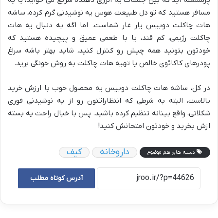
مسافر هستید که تو دل طبیعت هوس یه نوشیدنی گرم کرده، ساشه
هات چاکلت دوبیس یار غار شماست. اما اگه به دنبال یه هات
چاکلت رژیمی، کم قند، یا با طعمی عمیق و پیچیده هستید که
خودتون بتونید همه چیش رو کنترل کنید، شاید بهتر باشه سراغ
پودرهای کاکائوی خالص یا تهیه هات چاکلت به روش خونگی برید.
در کل، ساشه هات چاکلت دوبیس یه محصول خوب با ارزش خرید
بالاست، البته به شرطی که انتظاراتتون رو از یه نوشیدنی فوری
شکلاتی، واقع بینانه تنظیم کرده باشید. پس با خیال راحت یه بسته
ازش بخرید و خودتون امتحانش کنید!
داروخانه
کیف
دسته های هم موضوع
آدرس کوتاه مطلب