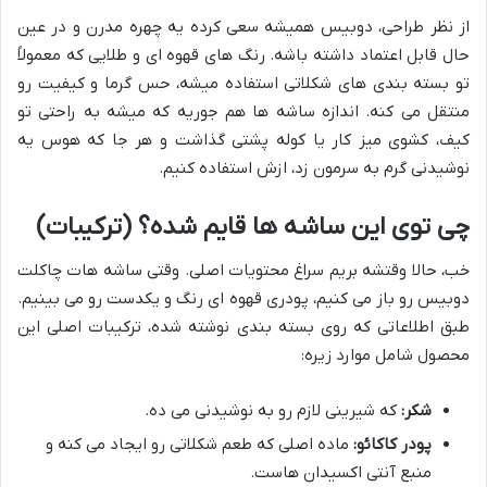
از نظر طراحی، دوبیس همیشه سعی کرده یه چهره مدرن و در عین
حال قابل اعتماد داشته باشه. رنگ های قهوه ای و طلایی که معمولاً
تو بسته بندی های شکلاتی استفاده میشه، حس گرما و کیفیت رو
منتقل می کنه. اندازه ساشه ها هم جوریه که میشه به راحتی تو
کیف، کشوی میز کار یا کوله پشتی گذاشت و هر جا که هوس یه
نوشیدنی گرم به سرمون زد، ازش استفاده کنیم.
چی توی این ساشه ها قایم شده؟ (ترکیبات)
خب، حالا وقتشه بریم سراغ محتویات اصلی. وقتی ساشه هات چاکلت
دوبیس رو باز می کنیم، پودری قهوه ای رنگ و یکدست رو می بینیم.
طبق اطلاعاتی که روی بسته بندی نوشته شده، ترکیبات اصلی این
محصول شامل موارد زیره:
شکر:
که شیرینی لازم رو به نوشیدنی می ده.
پودر کاکائو:
ماده اصلی که طعم شکلاتی رو ایجاد می کنه و
منبع آنتی اکسیدان هاست.