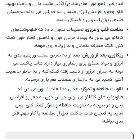
اندورفین (هورمون های شادی) تأثیر مثبت دارن و باعث بهبود
خلق وخو و افزایش انرژی میشن. یه جورایی می تونه یه مسکن
طبیعی برای استرس و خستگی باشه.
سلامت قلب و عروق:
تحقیقات نشون داده که فلاونوئیدهای
کاکائو می تونن به بهبود جریان خون و کاهش فشار خون کمک
کنن. البته مصرف متعادل و نه زیاده روی مهمه.
ریکاوری بعد از ورزش:
بعد از یه تمرین سخت ورزشی، بدن به
انرژی و مواد مغذی برای ریکاوری نیاز داره. هات چاکلت می
تونه به جبران انرژی از دست رفته کمک کنه و به خاطر خاصیت
آنتی اکسیدانی، به بازسازی عضلات هم یاری برسونه.
تقویت حافظه و تمرکز:
بعضی مطالعات نشون می دن که
فلاونوئیدهای کاکائو می تونن جریان خون به مغز رو افزایش
بدن و در نتیجه به تقویت حافظه و تمرکز کمک کنن. پس
شاید یه فنجان هات چاکلت قبل از مطالعه یا کار مهم، فکر
بدی نباشه!