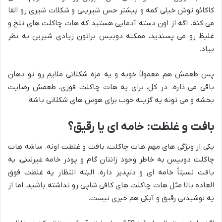
کاکائو توش خیلی کمه و بیشتر حس شیرینی و شکلات شیری رو القا
می کنه. اگه از اون دسته آدمایی هستید که هات چاکلت های تلخ و
غلیظ رو می پسندید، ممکنه دوبیس براتون زیادی شیرین به نظر
بیاد.
پس طعمش هم معمولاً خوبه و یه مزه شکلاتی ملایم رو تو دهان
باقی می ذاره. در کل، برای یه هات چاکلت فوری، طعمش رضایت
بخشه و می تونه یه گزینه خوب برای هوس های شکلاتی باشه.
بافت و غلظت: خامه ای یا رقیق؟
یکی از ویژگی های مهم هات چاکلت، بافت و غلظت اونه. ساشه هات
چاکلت دوبیس به خاطر وجود زانتان گام و پودر خامه غیرلبنی، یه
بافت نسبتاً خامه ای و دلپذیر داره. البته انتظار یه غلظت فوق
العاده بالا مثل هات چاکلت های کافی شاپی رو نداشته باشید، اما از
یه نوشیدنی رقیق و آبکی هم خبری نیست.