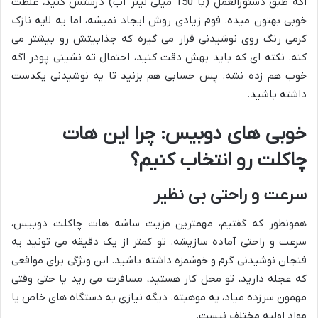
اگه طبق دستورالعمل (با 150 میلی لیتر آب) درستش کنید، غلظت
خوبی بهتون میده. فوم زیادی روش ایجاد نمیشه، اما یه لایه نازک
کرمی رنگ روی نوشیدنی قرار می گیره که جذابیتش رو بیشتر می
کنه. نکته ای که باید بهش دقت کنید، احتمال ته نشینی پودر اگه
خوب هم زده نشه. پس حسابی هم بزنید تا یه نوشیدنی یکدست
داشته باشید.
خوبی های دوبیس: چرا این هات
چاکلت رو انتخاب کنیم؟
سرعت و راحتی بی نظیر
همونطور که گفتیم، مهمترین مزیت ساشه هات چاکلت دوبیس،
سرعت و راحتی آماده سازیشه. تو کمتر از یک دقیقه می تونید یه
فنجان نوشیدنی گرم و خوشمزه داشته باشید. این ویژگی برای مواقعی
که عجله دارید، تو محل کار هستید، مسافرت می رید یا حتی وقتی
مهمون سرزده میاد، یه موهبته. دیگه نیازی به دستگاه های خاص یا
مواد اولیه مختلف نیست.