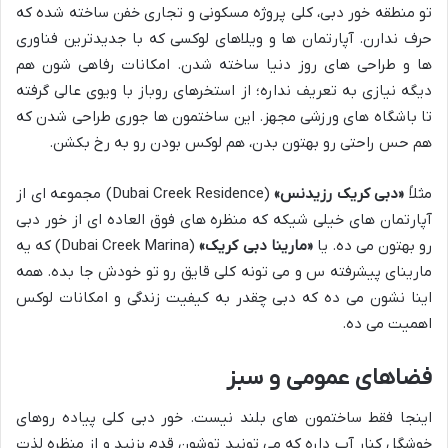
تو منطقه خور دبی، کلی پروژه مسکونی و تجاری خفن ساخته شده که
حرف ندارن. آپارتمان ها و ویلاهای لوکسی که با جدیدترین فناوری
ها و طراحی های روز دنیا ساخته شدن. امکانات رفاهی شون هم
دیگه نیازی به تعریف نداره؛ از استخرهای روباز با ویوی عالی گرفته
تا باشگاه های ورزشی مجهز. این ساختمون ها جوری طراحی شدن که
هم حس راحتی رو بهتون بدن، هم لوکس بودن رو به رخ بکشن.
مثلاً
«دبی کریک رزیدنس»
(Dubai Creek Residence) مجموعه ای از
آپارتمان های خیلی شیکه که منظره های فوق العاده ای از خور دبی
رو بهتون می ده. یا
«مارینا دبی کریک»
(Dubai Creek Marina) که یه
مارینای پیشرفته س و می تونه کلی قایق رو تو خودش جا بده. همه
اینا نشون می ده که دبی چقدر به کیفیت زندگی و امکانات لوکس
اهمیت می ده.
فضاهای عمومی و سبز
اینجا فقط ساختمون های بلند نیست. خور دبی کلی پیاده روهای
خوشگل کنار آب داره که می تونید توشون قدم بزنید و از منظره لذت