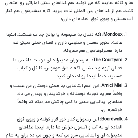
ها و کافه هاییه که می تونید هم غذاهای سنتی اماراتی رو امتحان
کنید، هم از غذاهای بین المللی لذت ببرید. تازه بیشترشون هم کنار
آب هستن و ویوی فوق العاده ای دارن:
Mondoux:
اگه دنبال یه صبحونه یا برانچ جذاب هستید، اینجا
عالیه. منوی مفصل و متنوعی دارن و فضای خیلی شیکی هم
داره. همبرگرهاشون هم معروفه.
The Courtyard:
یه رستوران مدیترانه ای دوست داشتنی با
فضای آروم و دلنشین. اگه عاشق هوموس، فلافل و کباب
هستید، حتماً اینجا رو امتحان کنید.
Amici Miei:
این اسم ایتالیایی به معنی دوستان من هست و
واقعاً هم یه تجربه دوستانه و خوشایند رو بهتون می ده.
غذاهای ایتالیایی سنتی با کمی چاشنی مدرنیته که واقعاً
خوشمزه ان.
Boardwalk:
این رستوران کنار خور قرار گرفته و ویوی فوق
العاده ای به آب و آسمون خراش ها داره. اینجا غذاهای
مدیترانه ای و ایتالیایی سرو می کنه و جون می ده برای یه شام