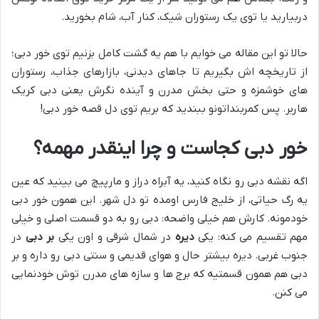
دربیارید یا توی یک رستوران شیک، کنار آب، شام بخورید.
حالا تو این مقاله می خوایم با هم یه گشت کامل بزنیم توی خور دبی؛
از تاریخچه اش بگیریم تا جاهای دیدنی، بازارهای جذاب، رستوران
های خوشمزه و حتی بخش مدرن و آینده نگرش یعنی دبی کریک
هاربر. پس کمربنداتونو ببندید که بریم توی دل قصه خور دبی!
خور دبی کجاست و چرا اینقدر مهمه؟
اگه نقشه دبی رو نگاه کنید، یه آبراه دراز و مارپیچ می بینید که عین
یه رگ حیاتی، از خلیج فارس اومده تو دل شهر. این همون خور دبی
خودمونه. کارش هم خیلی واضحه: دبی رو به دو قسمت اصلی و خیلی
مهم تقسیم می کنه: یکی
دیره
در شمال شرقی و اون یکی
بر دبی
در
جنوب غربی. دیره بیشتر حال و هوای قدیمی و سنتی دبی رو داره و بر
دبی هم همون قسمتیه که برج ها و سازه های مدرن توش خودنمایی
می کنن.