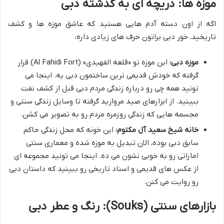
موزه ها: دریچه ای به گذشته دبی
اگه از اون دسته آدم هایی هستید که عاشق موزه ها و کشف
تاریخید، خور دبی براتون حرف های زیادی داره:
موزه دبی:
این موزه تو «قلعه الفهیدی» (Al Fahidi Fort) قرار
گرفته که خودش قدیمی ترین ساختمون دبی یه. اینجا می
تونید همه چی رو درباره زندگی مردم دبی قبل از کشف نفت
ببینید. از ابزارهای صید مروارید گرفته تا وسایل زندگی سنتی و
مجسمه هایی که زندگی روزمره مردم رو به تصویر می کشن.
خانه شیخ سعید آل مکتوم:
این خونه که محل زندگی حاکم
سابق دبی بوده، الان تبدیل به موزه شده و معماری سنتی
اماراتی رو به خوبی نشون می ده. اینجا می تونید مجموعه ای
از عکس های قدیمی و اسناد تاریخی رو ببینید که داستان دبی
رو روایت می کنن.
بازارهای سنتی (Souks): رنگ و عطر دبی