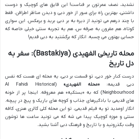
نشدید، نصف عمرتون بر فناست! این قایق های کوچیک و دوست
داشتنی، بهترین راه برای عبور از خور دبی و دیدن مناظر اطرافن. فقط
با چند درهم می تونید از دیره به بر دبی برید و برعکس. این سواری
کوتاه، هم مقرون به صرفه س، هم یه تجربه سنتی خیلی خاصه که
حسابی بهتون می چسبه. انگار که برگشتید به دبی قدیم!
محله تاریخی الفهیدی (Bastakiya): سفر به
دل تاریخ
درست کنار خور دبی، تو قسمت بر دبی، یه محله ای هست که نفس
دبی قدیمه:
«محله الفهیدی»
(Al Fahidi Historical
Neighbourhood) که به «بستکیه» هم معروفه. اینجا پر از خونه
های قدیمی با بادگیرهای جذاب و کوچه های باریک و پیچ در پیچه.
انگار اومدید تو یه فیلم قدیمی. تو این محله کلی گالری هنری، کافه
سنتی و موزه کوچیک پیدا می شه که می تونید ساعت ها توشون
وقت بگذرونید و با تاریخ و فرهنگ دبی آشنا بشید.