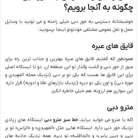
چگونه به آنجا برویم؟
خوشبختانه دسترسی به خور دبی خیلی راحته و می تونید با وسایل
حمل و نقل عمومی مختلفی خودتونو اینجا برسونید:
قایق های عبره
همونطور که گفتیم، قایق های عبره بهترین و جذاب ترین راه برای
عبور از خور دبی و گشت وگذار تو این منطقه ان. دو تا ایستگاه اصلی
برای این قایق ها هست که یکی تو بر دبی (نزدیک محله الفهیدی و
موزه دبی) و اون یکی تو دیره (نزدیک بازارهای طلا و ادویه) قرار داره.
این سواری هم ارزونه، هم خیلی خاطره انگیز.
مترو دبی
اگه با مترو می خواید بیاید،
خط سبز مترو دبی
ایستگاه های زیادی
نزدیک خور دبی داره. ایستگاه هایی مثل «الفهیدی» و «الراس» تو بر
دبی، و «بنی یاس» و «الجافلیه» تو دیره، همه نزدیک جاذبه های