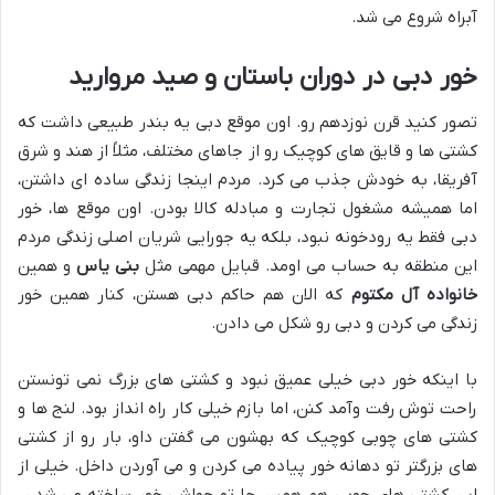
آبراه شروع می شد.
خور دبی در دوران باستان و صید مروارید
تصور کنید قرن نوزدهم رو. اون موقع دبی یه بندر طبیعی داشت که
کشتی ها و قایق های کوچیک رو از جاهای مختلف، مثلاً از هند و شرق
آفریقا، به خودش جذب می کرد. مردم اینجا زندگی ساده ای داشتن،
اما همیشه مشغول تجارت و مبادله کالا بودن. اون موقع ها، خور
دبی فقط یه رودخونه نبود، بلکه یه جورایی شریان اصلی زندگی مردم
این منطقه به حساب می اومد. قبایل مهمی مثل
بنی یاس
و همین
خانواده آل مکتوم
که الان هم حاکم دبی هستن، کنار همین خور
زندگی می کردن و دبی رو شکل می دادن.
با اینکه خور دبی خیلی عمیق نبود و کشتی های بزرگ نمی تونستن
راحت توش رفت وآمد کنن، اما بازم خیلی کار راه انداز بود. لنج ها و
کشتی های چوبی کوچیک که بهشون می گفتن داو، بار رو از کشتی
های بزرگتر تو دهانه خور پیاده می کردن و می آوردن داخل. خیلی از
این کشتی های چوبی هم همین جا تو حواشی خور ساخته می شدن.