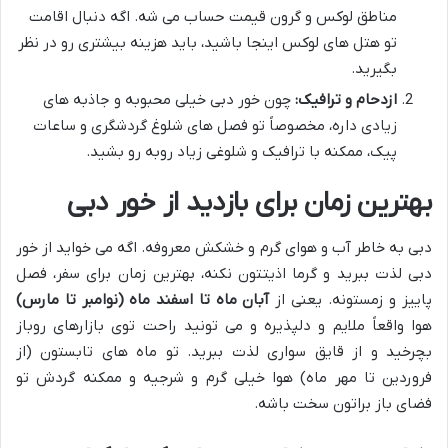
مناطق لوکس و گرون قیمت حساب می شه. اگه دنبال اقامت
تو هتل های لوکس اینجا باشید، باید هزینه بیشتری رو در نظر
بگیرید.
ازدحام و ترافیک:
چون خور دبی خیلی محبوبه و جاذبه های
زیادی داره، مخصوصاً تو فصل های شلوغ گردشگری و ساعات
پیک، ممکنه با ترافیک و شلوغی زیاد روبه رو بشید.
بهترین زمان برای بازدید از خور دبی
دبی به خاطر آب و هوای گرم و خشکش معروفه. اگه می خواید از خور
دبی لذت ببرید و گرما اذیتتون نکنه، بهترین زمان برای سفر، فصل
پاییز و زمستونه. یعنی از
آبان ماه تا اسفند ماه (نوامبر تا مارس)
هوا واقعاً ملایم و دلپذیره و می تونید راحت توی بازارهای روباز
بچرخید و از قایق سواری لذت ببرید. تو ماه های تابستون (از
فروردین تا مهر ماه) هوا خیلی گرم و شرجیه و ممکنه گردش تو
فضای باز براتون سخت باشه.