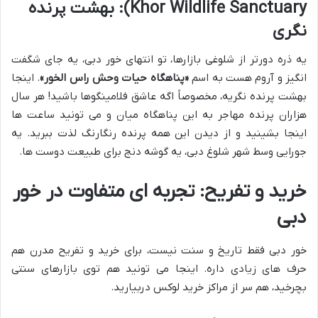
Khor Wildlife Sanctuary): بهشت پرنده
نگری
یه ذره دورتر از شلوغی بازارها، تو انتهای خور دبی، یه جای شگفت
انگیز و آروم هست به اسم
«پناهگاه حیات وحش راس الخور»
. اینجا
بهشت پرنده نگریه، مخصوصاً اگه عاشق فلامینگوها باشید! هر سال
هزاران پرنده مهاجر به این پناهگاه میان و می تونید ساعت ها
اینجا بشینید و از دیدن این همه پرنده رنگارنگ لذت ببرید. یه
جورایی وسط شهر شلوغ دبی، یه گوشه دنج برای طبیعت دوست ها.
خرید و تفریح: تجربه ای متفاوت در خور
دبی
خور دبی فقط تاریخ و سنت نیست، برای خرید و تفریح مدرن هم
حرف های زیادی داره. اینجا می تونید هم توی بازارهای سنتی
بچرخید، هم سر از مراکز خرید لوکس دربیارید.