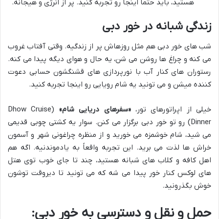
هستید، باید حتماً اینجا رو تجربه کنید. پر از انرژی و هیجانه.
زندگی شبانه در خور دبی
شب های خور دبی هم مثل روزهاش پر از زندگیه. وقتی آفتاب غروب
می کنه و چراغ ها روشن می شن، یه حال و هوای دیگه پیدا می کنه.
رستوران های کنار آب با نورپردازی های قشنگشون حسابی دعوت
کننده میشن و می تونید یه شام رویایی رو اینجا تجربه کنید.
خیلی از اپراتورهای تور،
«سفرهای دریایی شام»
(Dhow Cruise
Dinner) رو تو خور دبی برگزار می کنن. سوار یه کشتی چوبی قدیمی
می شید، شام خوشمزه می خورید و از منظره چراغونی شهر و آسمون
خراش ها لذت می برید. این تجربه واقعاً به یادموندنیه. اگه هم
اهل کافه و کلاب های شبانه هستید، چند تا جای خوب توی هتل
های لوکس کنار خور پیدا می شه که می تونید تا دیروقت توشون
خوش بگذرونید.
حمل و نقل و دسترسی به خور دبی: