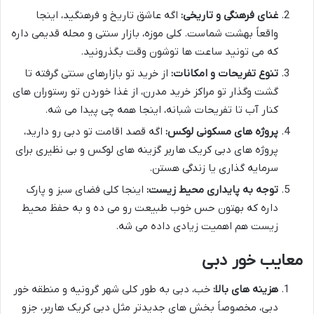
غنای فرهنگی و تاریخی:
اگه عاشق تاریخ و فرهنگید، اینجا
واقعاً بهشت شماست. کلی موزه، بازار سنتی و محله قدیمی داره
که می تونید ساعت ها توشون وقت بگذرونید.
تنوع تفریحات و امکانات:
از خرید تو بازارهای سنتی گرفته تا
گشت وگذار تو مراکز خرید مدرن، از غذا خوردن تو رستوران های
کنار آب تا تفریحات شبانه، اینجا همه چی پیدا می شه.
پروژه های مسکونی لوکس:
اگه قصد اقامت تو دبی رو دارید،
پروژه های دبی کریک هاربر گزینه های لوکس و بی نظیری برای
سرمایه گذاری یا زندگی هستن.
توجه به پایداری محیط زیست:
اینجا کلی فضای سبز و پارک
داره که بهتون حس خوب طبیعت رو می ده و به حفظ محیط
زیست هم اهمیت زیادی داده می شه.
معایب خور دبی
هزینه های بالا:
خب، دبی به طور کلی شهر گرونیه و منطقه خور
دبی، مخصوصاً بخش های جدیدتر مثل دبی کریک هاربر، جزو