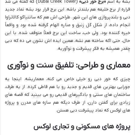
بشه به اسم
«برج خور دبی»
(Dubai Creek Tower) که گفته می شد
قراره از برج خلیفه هم بلندتر باشه. این برج قرار بود بشه نماد جدید
دبی و بلندپروازی های این شهر. طراحی اش هم که سانتیاگو کالاتراوا
انجام داده، از شکل گل زنبق و مناره الهام گرفته شده بود و واقعاً
خیره کننده بود. ولی خب، ساخت این برج فعلاً متوقف شده. با این
حال، حتی اگه ساخته هم نشه، همین ایده اش نشون می ده که دبی
چقدر همیشه به فکر پیشرفت و نوآوریه.
معماری و طراحی: تلفیق سنت و نوآوری
چیزی که خور دبی رو خیلی خاص می کنه، معماریشه. اینجا یه
جورایی بهترین های قدیم و جدید رو با هم قاطی کرده. از یه طرف،
ساختمان های سنتی و بادگیرهای قدیمی رو می بینید که قصه های
زیادی برای گفتن دارن، از طرف دیگه هم سازه های مدرن و پروژه
های لوکس که نماد پیشرفت دبی هستن.
پروژه های مسکونی و تجاری لوکس