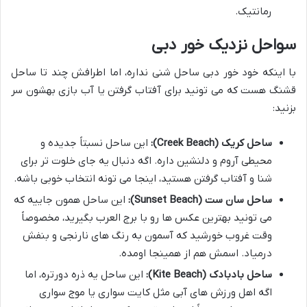
رمانتیک.
سواحل نزدیک خور دبی
با اینکه خود خور دبی ساحل شنی نداره، اما اطرافش چند تا ساحل
قشنگ هست که می تونید برای آفتاب گرفتن یا آب بازی بهشون سر
بزنید:
ساحل کریک (Creek Beach):
این ساحل نسبتاً جدیده و
محیطی آروم و دلنشین داره. اگه دنبال یه جای خلوت تر برای
شنا و آفتاب گرفتن هستید، اینجا می تونه انتخاب خوبی باشه.
ساحل سان ست (Sunset Beach):
این ساحل همون جاییه که
می تونید بهترین عکس ها رو با برج العرب بگیرید، مخصوصاً
وقت غروب خورشید که آسمون به رنگ های نارنجی و بنفش
درمیاد. اسمش هم از همینجا اومده.
ساحل بادبادک (Kite Beach):
این ساحل یه ذره دورتره، اما
اگه اهل ورزش های آبی مثل کایت سواری یا موج سواری