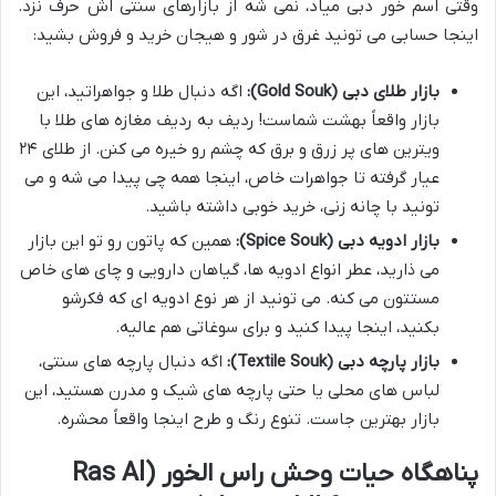
وقتی اسم خور دبی میاد، نمی شه از بازارهای سنتی اش حرف نزد.
اینجا حسابی می تونید غرق در شور و هیجان خرید و فروش بشید:
بازار طلای دبی (Gold Souk):
اگه دنبال طلا و جواهراتید، این
بازار واقعاً بهشت شماست! ردیف به ردیف مغازه های طلا با
ویترین های پر زرق و برق که چشم رو خیره می کنن. از طلای ۲۴
عیار گرفته تا جواهرات خاص، اینجا همه چی پیدا می شه و می
تونید با چانه زنی، خرید خوبی داشته باشید.
بازار ادویه دبی (Spice Souk):
همین که پاتون رو تو این بازار
می ذارید، عطر انواع ادویه ها، گیاهان دارویی و چای های خاص
مستتون می کنه. می تونید از هر نوع ادویه ای که فکرشو
بکنید، اینجا پیدا کنید و برای سوغاتی هم عالیه.
بازار پارچه دبی (Textile Souk):
اگه دنبال پارچه های سنتی،
لباس های محلی یا حتی پارچه های شیک و مدرن هستید، این
بازار بهترین جاست. تنوع رنگ و طرح اینجا واقعاً محشره.
پناهگاه حیات وحش راس الخور (Ras Al