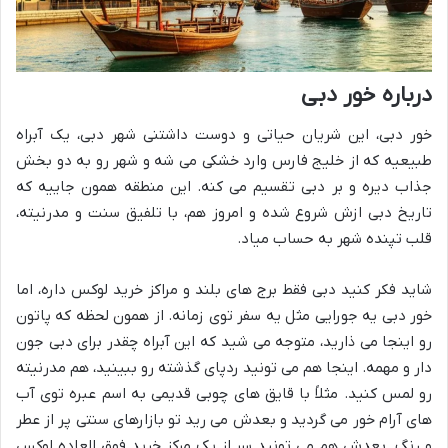
درباره خور دبی
خور دبی، این شریان حیاتی و دوست داشتنی شهر دبی، یک آبراه
طبیعیه که از خلیج فارس وارد خشکی می شه و شهر رو به دو بخش
جذاب دیره و بر دبی تقسیم می کنه. این منطقه همون جاییه که
تاریخ دبی ازش شروع شده و امروز هم، با تلفیق سنت و مدرنیته،
قلب تپنده شهر به حساب میاد.
شاید فکر کنید دبی فقط برج های بلند و مراکز خرید لوکس داره، اما
خور دبی یه جورایی مثل یه سفر توی زمانه. از همون لحظه که پاتون
رو اینجا می ذارید، متوجه می شید که این آبراه چقدر برای دبی جون
دار و مهمه. اینجا هم می تونید ردپای گذشته رو ببینید، هم مدرنیته
رو لمس کنید. مثلاً با قایق های چوبی قدیمی به اسم عبره توی آب
های آرام خور می گردید و بعدش می رید تو بازارهای سنتی پر از عطر
و رنگ. بعدش هم می تونید سر از یک مرکز خرید فوق العاده لوکس