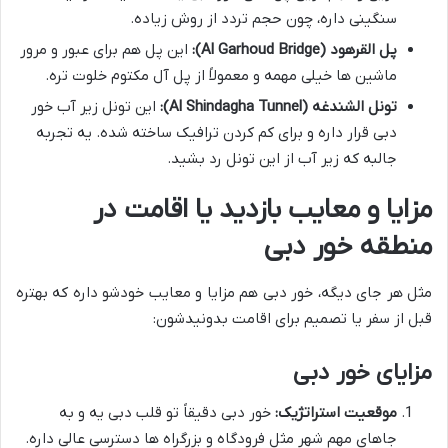
سنگینی داره، چون حجم تردد از روش زیاده.
پل القرهود (Al Garhoud Bridge):
این پل هم برای عبور و مرور
ماشین ها خیلی مهمه و معمولاً از پل آل مکتوم خلوت تره.
تونل الشندغه (Al Shindagha Tunnel):
این تونل زیر آب خور
دبی قرار داره و برای کم کردن ترافیک ساخته شده. یه تجربه
جالبه که زیر آب از این تونل رد بشید.
مزایا و معایب بازدید یا اقامت در
منطقه خور دبی
مثل هر جای دیگه، خور دبی هم مزایا و معایب خودشو داره که بهتره
قبل از سفر یا تصمیم برای اقامت بدونیدشون:
مزایای خور دبی
موقعیت استراتژیک:
خور دبی دقیقاً تو قلب دبی یه و به
جاهای مهم شهر مثل فرودگاه و بزرگراه ها دسترسی عالی داره.