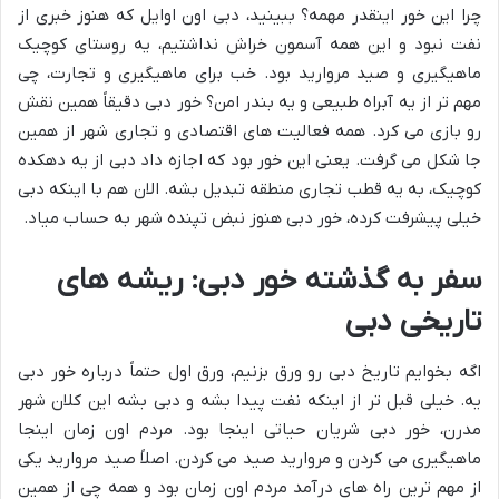
چرا این خور اینقدر مهمه؟ ببینید، دبی اون اوایل که هنوز خبری از
نفت نبود و این همه آسمون خراش نداشتیم، یه روستای کوچیک
ماهیگیری و صید مروارید بود. خب برای ماهیگیری و تجارت، چی
مهم تر از یه آبراه طبیعی و یه بندر امن؟ خور دبی دقیقاً همین نقش
رو بازی می کرد. همه فعالیت های اقتصادی و تجاری شهر از همین
جا شکل می گرفت. یعنی این خور بود که اجازه داد دبی از یه دهکده
کوچیک، به یه قطب تجاری منطقه تبدیل بشه. الان هم با اینکه دبی
خیلی پیشرفت کرده، خور دبی هنوز نبض تپنده شهر به حساب میاد.
سفر به گذشته خور دبی: ریشه های
تاریخی دبی
اگه بخوایم تاریخ دبی رو ورق بزنیم، ورق اول حتماً درباره خور دبی
یه. خیلی قبل تر از اینکه نفت پیدا بشه و دبی بشه این کلان شهر
مدرن، خور دبی شریان حیاتی اینجا بود. مردم اون زمان اینجا
ماهیگیری می کردن و مروارید صید می کردن. اصلاً صید مروارید یکی
از مهم ترین راه های درآمد مردم اون زمان بود و همه چی از همین