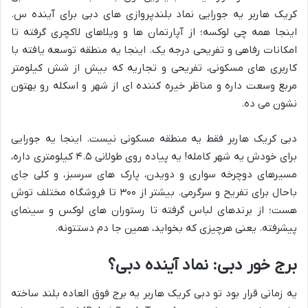
کریک هاربر یه جورایی نماد بلندپروازی های دبی برای آینده س.
اینجا همه چی لوکسه؛ از آپارتمان ها و ویلاهای لاکچری گرفته تا
امکانات رفاهی و تفریحی درجه یک. اینجا یه منطقه توسعه یافته با
کاربری های مسکونی، تفریحی و تجاریه که بیش از شش کیلومتر
مربع وسعت داره و مناظر خیره کننده ای از شهر و اسکله رو بهتون
نشون می ده.
دبی کریک هاربر فقط یه منطقه مسکونی نیست. اینجا یه جورایی
برای خودش یه شهر کامله! یه پیاده روی طولانی ۴.۵ کیلومتری داره،
مسیرهای دوچرخه سواری و دویدن، پارک های سرسبز، و کلی جای
باحال برای تفریح و سرگرمی. بیشتر از ۳۰۰ تا فروشگاه مختلف توش
هست؛ از برندهای لباس گرفته تا رستوران های لوکس و سینمای
پیشرفته. یعنی هرچیزی که بخواید، همین جا دم دستتونه.
برج خور دبی: نماد آینده دبی؟
یه زمانی قرار بود تو دبی کریک هاربر یه برج فوق العاده بلند ساخته