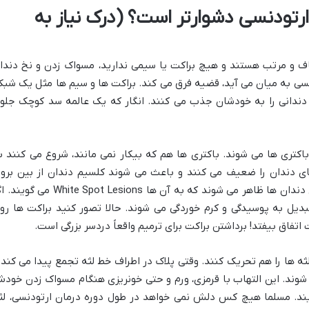
 ارتودنسی دشوارتر است؟ (درک نیاز به
ف و مرتب هستند و هیچ براکت یا سیمی ندارید، مسواک زدن و نخ دندا
نسی به میان می آید، قضیه فرق می کند. براکت ها و سیم ها مثل یک شبک
دندانی را به خودشان جذب می کنند. انگار که یک عالمه سد کوچک جلو
اکتری ها می شوند. باکتری ها هم که بیکار نمی مانند، شروع می کنند ب
نای دندان را ضعیف می کنند و باعث می شوند کلسیم دندان از بین برود
نتیجه؟ اول از همه لکه های سفید رنگ روی دندان ها ظاهر می شوند که به آن ها White Spot Lesions م
تبدیل به پوسیدگی و کرم خوردگی می شوند. حالا تصور کنید براکت ها رو
تفاق بیفتد! برداشتن براکت برای ترمیم واقعاً دردسر بزرگی است.
 لثه ها را هم تحریک کنند. وقتی پلاک در اطراف خط لثه تجمع پیدا می کند 
 شوند. این التهاب با قرمزی، ورم و حتی خونریزی هنگام مسواک زدن خود
یند. مسلما هیچ کس دلش نمی خواهد در طول دوره درمان ارتودنسی، لث