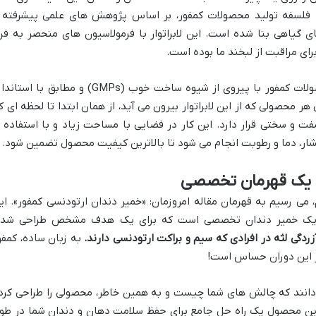
ه. فلسفه تولید محصولات کمفور، بر اساس پژوهش های علمی پیشرفته 
ی گیاهی بنا شده است. این لابراتوار با فرمولاسیون های منحصر به فرد
رای مراقبت از لبخند ما بوده است.
کیفیت برای ورکوز حرف اول را می زند. محصولات کمفور با پیروی از شیوه ساخت خوب (GMPs) و مطابق با اس
ر محصولی که از این لابراتوار بیرون می آید، از همان ابتدا تا لحظه ای ک
و سختی قرار دارد. این کار در فضایی با مساحت زیاد و با استفاده ا
ار، دما و رطوبت انجام می شود تا بالاترین کیفیت محصول تضمین شود.
: یک قهرمان تخصصی
 می رسیم به قهرمان مقاله امروزمان: «خمیر دندان ارتودنسی کمفور». ای
یک خمیر دندان تخصصی است که برای یک هدف مشخص طراحی شده
ردگی لثه در افرادی که سیم و براکت ارتودنسی دارند.
به زبان ساده، کمفو
 این دوران حساس است!
 دانند که چالش های شما چیست و به همین خاطر، محصولی را طراحی کرد
. این محصول یک راه حل جامع برای حفظ سلامت دهان و دندان شما در طو