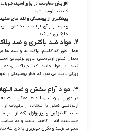
افزایش مقاومت در برابر اسید:
فلوراید 
کنند، مقاوم تر شود.
پیشگیری از پوسیدگی و لکه های سفید:
جلوگیری می کند.
۲. مواد ضد باکتری و ضد پلاک: نگهبانان پاکیزگی
همان طور که گفتیم، براکت ها و سیم ها می
دندان کمفور ارتودنسی حاوی ترکیباتی است
کنند. این مواد مانند یک تیم پاکسازی عمل 
ویژگی باعث می شود که خطر پوسیدگی و الته
۳. مواد آرام بخش و ضد التهاب لثه: ناجی لثه های حساس
در دوران ارتودنسی، لثه ها ممکن است به
ارتودنسی کمفور با استفاده از ترکیبات آ
مانند
آلانتوئین
و
بیزابولول
(که از بابونه 
حساسیت لثه را کاهش دهند و به سلامت عم
مسواک بزنید و نگران خونریزی یا درد لثه نبا