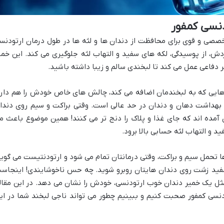
دنسی کمفور
صی و قوی برای محافظت از دندان ها و لثه ها در طول درمان ارتودنس
ش، از پوسیدگی، لکه های سفید و التهاب لثه جلوگیری می کند. این خمی
 دفاعی عمل می کند تا لبخندی سالم و زیبا داشته باشید.
ی هایی که به لبخندمان اضافه می کند، چالش های خاص خودش را هم دارد
 بهداشت دهان و دندان در حد عالی است. وقتی براکت و سیم روی دندا
ی آمده اند که جای غذا و پلاک را دنج تر می کنند! همین موضوع باعث م
 و التهاب لثه حسابی بالا برود.
ها تحمل سیم و براکت، وقتی درمانتان تمام می شود و ارتودنتیست می گوید
ی سفید زشت روی دندان هایتان روبرو شوید. چه حس ناخوشایندی! اینجاس
ل یک خمیر دندان خوب ارتودنسی، خودش را نشان می دهد. در این مقال
دنسی کمفور صحبت کنیم و ببینیم چطور می تواند ناجی لبخند شما در ای