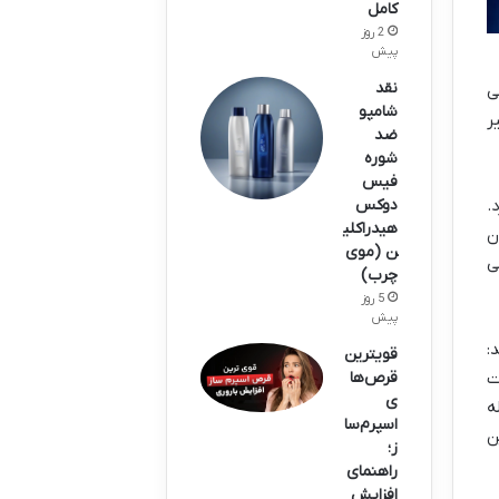
کامل
2 روز
پیش
نقد
ی
شامپو
ر
ضد
شوره
فیس
.
دوکس
هیدراکلی
ن
ن (موی
ی
چرب)
5 روز
پیش
:
قویترین
ت
قرص‌ها
ی
ه
اسپرم‌سا
ن
ز؛
راهنمای
افزایش