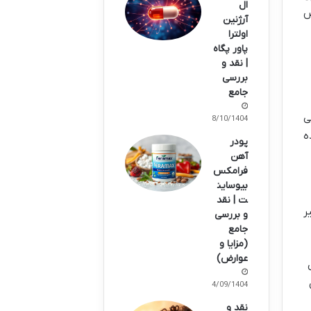
ال
ص
آرژنین
اولترا
پاور پگاه
| نقد و
بررسی
جامع
ی
08/10/1404
ه
پودر
آهن
فرامکس
بیوساین
ت | نقد
ر
و بررسی
جامع
(مزایا و
عوارض)
04/09/1404
نقد و