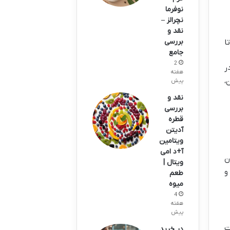
نوفرما
نچرالز –
نقد و
بررسی
ا
جامع
2
ر
هفته
،
پیش
نقد و
بررسی
قطره
آدیتن
ویتامین
آ+د امی
رن
ویتال |
 و
طعم
میوه
4
هفته
پیش
ت
در خرید