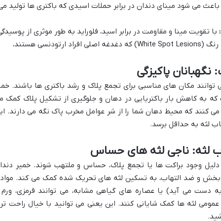
باعث می شود مینای دندان در برابر حملات اسیدی که باکتری ها تولید می
با تقویت مینا و مقاومت در برابر اسید، فلوراید به طور موثری از پوسیدگی
و مهم تر از آن، از ایجاد لکه های سفید رنگ (White Spot Lesions) که دغدغه اصلی افراد ارتودنسی هستند،
 توانند مکان های مناسبی برای تجمع پلاک و رشد باکتری ها باشند. خمی
 که به کاهش بار باکتریایی در دهان و جلوگیری از تشکیل پلاک کمک م
می کنند که محیط دهان شما را از شر عوامل مخرب پاک نگه می دارند. ای
اب لثه به حداقل برسد.
 دلیل وجود براکت ها یا تجمع پلاک، حساس و ملتهب شوند. خمیر دندا
رام بخش و ضد التهاب، به تسکین لثه های تحریک شده کمک می کند. مواد
به دست می آید) یا عصاره های گیاهی مشابه، می توانند قرمزی، ورم 
ومی لثه ها کمک شایانی کنند. این یعنی می توانید با خیال راحت تر
شید.