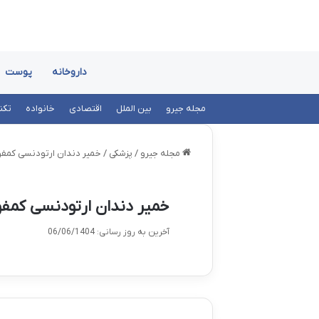
داروخانه
پوست
مجله جیرو
بین الملل
اقتصادی
خانواده
تکن
مجله جیرو
/
پزشکی
/
خمیر دندان ارتودنسی کمفور 
خمیر دندان ارتودنسی کمفور
آخرین به روز رسانی: 06/06/1404