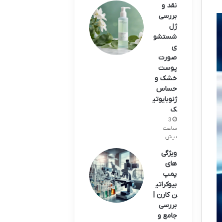
نقد و
بررسی
ژل
شستشو
ی
صورت
پوست
خشک و
حساس
ژنوبایوتی
ک
3
ساعت
پیش
ویژگی
های
پمپ
بیوکراتی
ن کارن |
بررسی
جامع و