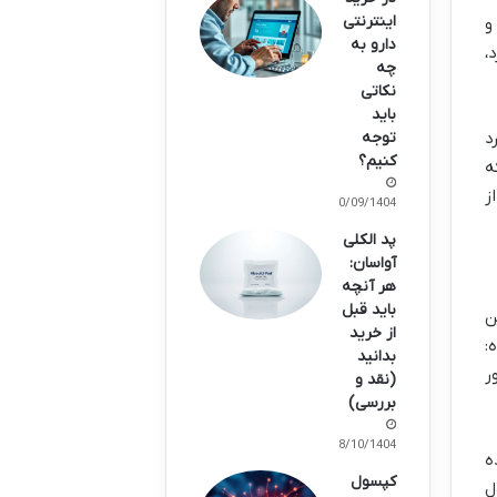
اینترنتی
و
دارو به
،
چه
نکاتی
باید
تاندارد
توجه
کنیم؟
ه
ز
20/09/1404
پد الکلی
آواسان:
هر آنچه
باید قبل
ن
از خرید
:
بدانید
ر
(نقد و
بررسی)
08/10/1404
ه
کپسول
ل