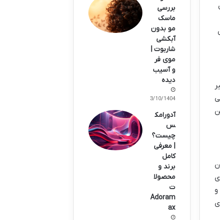
بررسی
ماسک
مو بدون
آبکشی
شاربوت |
موی فر
و آسیب
دیده
ر
ی
13/10/1404
ن
آدورامک
س
چیست؟
| معرفی
کامل
ن
برند و
ی
محصولا
ت
و
Adoram
ی
ax