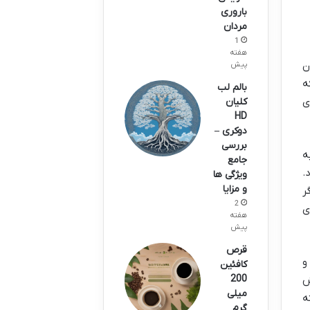
باروری
مردان
1
هفته
ن
پیش
ه
بالم لب
ی
کلیان
HD
دوکری –
بررسی
ه
جامع
.
ویژگی ها
و مزایا
ی گویند. اگر
2
ی
هفته
پیش
قرص
و
کافئین
200
ش
میلی
ه
گرم