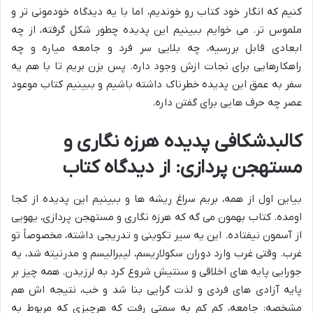
کنیم که انگار خود کتاب رو خوندیم، اما با یه دیدگاه خودمونی تر و
ملموس تر. می خوایم ببینیم این پدیده چطور شکل گرفته، از چه
ابعادی قابل بررسیه، چه بلایی سر فرد و جامعه میاره و چه
راهکارهایی برای نجات ازش وجود داره. پس بزن بریم تا با هم یه
سفر به عمق این پدیده خطرناک داشته باشیم و ببینیم کتاب موعود
عصر چه حرف هایی برای گفتن داره.
کالبدشکافی پدیده هرزه نگاری و
مستهجن پردازی: از دیدگاه کتاب
بیاین اول از همه، بریم سراغ ریشه ها و ببینیم این پدیده از کجا
اومده. کتاب بهمون می گه که هرزه نگاری و مستهجن پردازی، یهویی
از آسمون نیفتاده. این یه سیر تکوینی و تدریجی داشته، مخصوصاً تو
غرب. وقتی غرب وارد دوران سکولاریسم، لیبرالیسم و مدرنیته شد، یه
جورایی پایه های اخلاقی و سنتیش شروع کرد به لرزیدن. همه چیز بر
پایه آزادی های فردی و لذت گرایی بنا شد و خب، نتیجه اش هم
مشخصه: جامعه، کم کم به سمتی رفت که هرچیزی که مربوط به