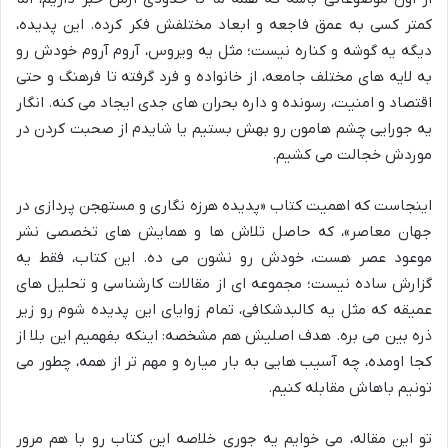
کمتر کسی به عمق فاجعه و ابعاد مختلفش فکر کرده. این پدیده،
دیگه یه گوشه و کناره نیست؛ مثل یه ویروس، آروم آروم خودش رو
به لایه های مختلف جامعه، از خانواده و فرد گرفته تا فرهنگ و حتی
اقتصاد و امنیت، رسونده و داره بحران های جدی ایجاد می کنه. انگار
یه جورایی چشم هامون رو بهش بستیم یا شایدم از صحبت کردن در
موردش خجالت می کشیم.
اینجاست که اهمیت کتاب «پدیده هرزه نگاری و مستهجن پردازی در
جهان معاصر»، که حاصل تلاش ها و همایش های تخصصی نشر
موعود عصر هست، خودش رو نشون می ده. این کتاب، فقط یه
گزارش ساده نیست؛ مجموعه ای از مقالات کارشناسی و تحلیل های
عمیقه که مثل یه کالبدشکافی، تمام زوایای این پدیده شوم رو زیر
ذره بین می بره. هدف اصلیش هم مشخصه: اینکه بفهمیم این بلا از
کجا اومده، چه آسیب هایی به بار میاره و مهم تر از همه، چطور می
تونیم باهاش مقابله کنیم.
تو این مقاله، می خوایم یه جوری خلاصه این کتاب رو با هم مرور