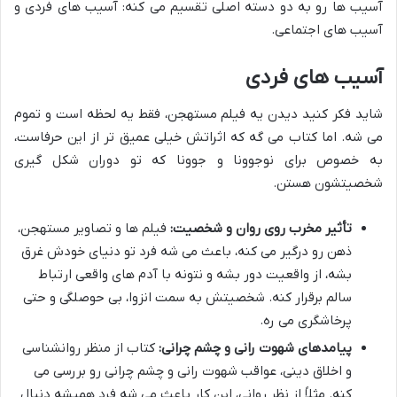
آسیب ها رو به دو دسته اصلی تقسیم می کنه: آسیب های فردی و
آسیب های اجتماعی.
آسیب های فردی
شاید فکر کنید دیدن یه فیلم مستهجن، فقط یه لحظه است و تموم
می شه. اما کتاب می گه که اثراتش خیلی عمیق تر از این حرفاست،
به خصوص برای نوجوونا و جوونا که تو دوران شکل گیری
شخصیتشون هستن.
تأثیر مخرب روی روان و شخصیت:
فیلم ها و تصاویر مستهجن،
ذهن رو درگیر می کنه، باعث می شه فرد تو دنیای خودش غرق
بشه، از واقعیت دور بشه و نتونه با آدم های واقعی ارتباط
سالم برقرار کنه. شخصیتش به سمت انزوا، بی حوصلگی و حتی
پرخاشگری می ره.
پیامدهای شهوت رانی و چشم چرانی:
کتاب از منظر روانشناسی
و اخلاق دینی، عواقب شهوت رانی و چشم چرانی رو بررسی می
کنه. مثلاً از نظر روانی، این کار باعث می شه فرد همیشه دنبال