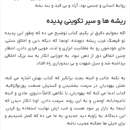
روابط انسانی و جنسی بود، آزاد و بی قید و بند بشه.
ریشه ها و سیر تکوینی پدیده
اگه بخوایم دقیق تر بگیم، کتاب توضیح می ده که چطور این پدیده
تو فرهنگ غرب ریشه دوونده. اونجا که دیگه دین و اخلاق سنتی،
جای خودشون رو به عقلانیت ابزاری و لذت جویی فردی دادن، انتظار
چنین اتفاقی دور از ذهن نبود. یه جورایی انگار یه سد بزرگ اخلاقی
برداشته شد و سیل شهوت و بی بندوباری راه افتاد.
یه نکته جالب و البته بحث برانگیز که کتاب بهش اشاره می کنه،
نقش یهودیان در سرعت بخشیدن و گسترش صنعت پورنوگرافیه.
کتاب ادعا می کنه که یهودیان، با نگاهی کاملاً دنیوی، مادی و البته
تاجرمابانه، اومدن و به این روند سرعت دادن. اونا انگار دیدن که
اینجا یه بازار پر سود هست و خب، ازش نهایت استفاده رو کردن.
این دیدگاه، یه زاویه دید جدیدی به ما می ده که کمتر شنیدیم و
برای خیلی ها ممکنه عجیب باشه.