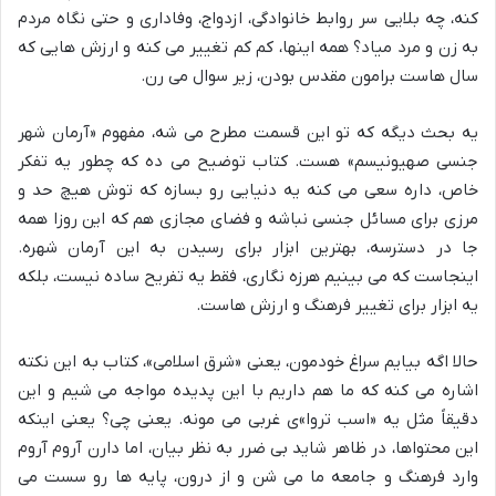
کنه، چه بلایی سر روابط خانوادگی، ازدواج، وفاداری و حتی نگاه مردم
به زن و مرد میاد؟ همه اینها، کم کم تغییر می کنه و ارزش هایی که
سال هاست برامون مقدس بودن، زیر سوال می رن.
یه بحث دیگه که تو این قسمت مطرح می شه، مفهوم «آرمان شهر
جنسی صهیونیسم» هست. کتاب توضیح می ده که چطور یه تفکر
خاص، داره سعی می کنه یه دنیایی رو بسازه که توش هیچ حد و
مرزی برای مسائل جنسی نباشه و فضای مجازی هم که این روزا همه
جا در دسترسه، بهترین ابزار برای رسیدن به این آرمان شهره.
اینجاست که می بینیم هرزه نگاری، فقط یه تفریح ساده نیست، بلکه
یه ابزار برای تغییر فرهنگ و ارزش هاست.
حالا اگه بیایم سراغ خودمون، یعنی «شرق اسلامی»، کتاب به این نکته
اشاره می کنه که ما هم داریم با این پدیده مواجه می شیم و این
دقیقاً مثل یه «اسب تروا»ی غربی می مونه. یعنی چی؟ یعنی اینکه
این محتواها، در ظاهر شاید بی ضرر به نظر بیان، اما دارن آروم آروم
وارد فرهنگ و جامعه ما می شن و از درون، پایه ها رو سست می