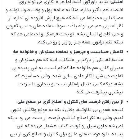
امنیتی:
شاید باورتون نشه، اما هرزه نگاری می تونه روی
اقتصاد هم تأثیر بذاره. مثلاً یه عالمه پول و وقت صرف تولید و
مصرف این محتواها می شه که هیچ ارزش افزوده ای نداره. از
نظر امنیتی هم، می تونه باعث سوءاستفاده های جنسی، تعرض
و حتی قاچاق انسان بشه. تو بحث فرهنگی و اجتماعی هم که
دیگه نگم براتون، همه چیز رو زیر و رو می کنه.
کاهش حساسیت و «پرهیز و تحفظ» مسئولان و خانواده ها:
متاسفانه، یکی از بزرگترین مشکلات اینه که هم مسئولان و
مدیران کلان، هم خانواده ها، کم کم نسبت به این پدیده بی
تفاوت می شن. انگار عادی سازی شده. وقتی حساسیت کم
بشه، دیگه کسی دنبال راهکار نیست و بیماری با سرعت
بیشتری پیشرفت می کنه.
از بین رفتن فرصت های کنترل و اصلاح گری در سطح ملی:
نتیجه همون بی تفاوتیه. وقتی دیگه به موقع واکنش نشون
ندیم، وقتی به فکر اصلاح نباشیم، فرصت از دست می ره. دیگه
نمی شه جلوی سیل رو گرفت. کتاب هشدار می ده که این
پدیده، داره فرصت های ما رو برای کنترل و اصلاح گری از بین