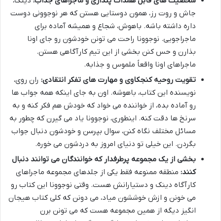
شخصیت های قابل همذات پنداری و ماجراهای جذاب:
دینک،
جاش و روت رز، همون دوستایی هستن که هر نوجوونی دوست
داره داشته باشه. باهوش، شجاع و همیشه آماده برای
ماجراجویی. نوجوونا راحت می تونن خودشون رو جای اونا
بذارن و حس کنن بخشی از این تیم کارآگاهی هستن.
ماجراهای اونا واقعاً ملموس و جذابه.
تقویت روحیه کنجکاوی و مهارت های تفکر انتقادی:
ران روی،
نویسنده این کتاب، باهوشه. اون به جای اینکه همه جواب ها
رو آماده بده، از خواننده می خواد که خودش هم فکر کنه و به
سرنخ ها دقت کنه. اینطوری، نوجوونا یاد می گیرن که چطور به
مسائل مختلف نگاه کنن، سوال بپرسن و خودشون دنبال جواب
بگردن. این خیلی تو دنیای امروز به دردشون می خوره.
بخشی از یک مجموعه پرطرفدار که خوانندگان می توانند دنبال
کنند:
منطقه ممنوعه فقط یکی از جلدهای مجموعه ماجراهای
کارآگاه دینک و دستیارانش هست. وقتی نوجوونا این کتاب رو
می خونن و ازش خوششون میاد، می دونن که کلی کتاب هیجان
انگیز دیگه از همین مجموعه هست که می تونن برن