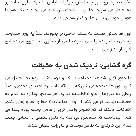
شک بندازه. روت رز با دقتش، جزئیات لباس یا حرکت اون سایه رو
به خاطر می سپره. جاش با شجاعتش جلو می ره و دینک هم با
هوش خودش، پازل ها رو کنار هم می ذاره.
اون ها ممکن هست به علائم خاصی بر بخورند، مثلاً یه بوی متفاوت،
یه شیء جا مونده یا حتی نحوه خاصی از حفاری که نشون می ده این
کار کار یه زامبی نیست.
گره گشایی: نزدیک شدن به حقیقت
با جمع آوری شواهد مختلف، دینک و دوستاش شروع به تحلیل می
کنن. اون ها متوجه می شن که این اتفاقات، برخلاف باور عمومی، اصلاً
ربطی به نیروهای ماوراءالطبیعه نداره. هر سرنخ، اونا رو یه قدم به
حقیقت نزدیک تر می کنه. از روی ردپاها، نوع حفاری ها و زمان بندی
اتفاقات، دینک کم کم تصویر واضح تری از عامل پشت پرده پیدا می
کنه. اینجاست که مشخص می شه یه دلیل منطقی و انسانی، پشت
تمام این کارهای به ظاهر ترسناک و ماورایی پنهان شده.