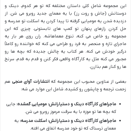
این مجموعه شامل کلی داستان مختلفه که تو هر کدوم، دینک و
دوستانش (جاش و روت رز) با یه معمای جدید روبرو می شن. از
دزدیده شدن یه مومیایی گرفته تا پیدا کردن یه اسکلت تو مدرسه و
حل کردن رازهای پنهان تو کمپ های تابستونی. چیزی که این
مجموعه رو خاص می کنه، تنوع معماهاشه. ران روی هر بار یه
ماجرای تازه و منحصر به فرد رو طراحی می کنه که خواننده رو کاملاً
درگیر خودش می کنه. هر کتاب یه چالش جدیده که بچه ها رو
مجبور می کنه مثل یه کارآگاه واقعی فکر کنن و قدم به قدم، سرنخ
ها رو کنار هم بذارن.
بعضی از عناوین محبوب این مجموعه که
انتشارات آوای منجی
هم
زحمت ترجمه و چاپشون رو کشیده، شامل این موارد می شه:
ماجراهای کارآگاه دینک و دستیارانش: مومیایی گمشده:
جایی
که بچه ها تو موزه با یه سرقت مرموز روبرو می شن.
ماجراهای کارآگاه دینک و دستیارانش: اسکلت مدرسه:
یه
معمای ترسناک که تو خود مدرسه اتفاق می افته.