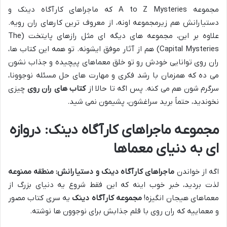
مجموعه A to Z Mysteries که ماجراهای کارآگاه دینک و
دستیارانش هم زیرمجموعه اونه، از معروف ترین کارهای ران رویه.
علاوه بر این، مجموعه های دیگه ای مثل رازهای پایتخت (The
Capital Mysteries) هم از آثار موفق ایشونه. تو همه این کتاب ها،
ران روی توانایی خودش رو تو خلق معماهای پیچیده و جذاب نشون
می ده که همزمان با رشد فکری و مهارت های حل مسئله نوجوونا،
سرگرم شون هم می کنه. پس اگه تا حالا از
کتاب های ران روی
چیزی
نخوندید، حتماً برید سراغشون، پشیمون نمی شید.
مجموعه ماجراهای کارآگاه دینک: دروازه
ای به دنیای معماها
اگه از خواندن
ماجراهای کارآگاه دینک و دستیارانش: منطقه ممنوعه
لذت بردید، خبر خوب اینه که این فقط شروع یه دنیای بزرگ از
معماهای هیجان انگیزه!
مجموعه کارآگاه دینک
یه سری کتاب مصور
و معماییه که ران روی با قلم جذابش برای نوجوون ها نوشته.