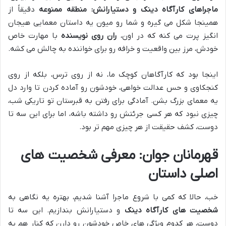
ماجراهای کارآگاه دینک و دستیارانش: منطقه ممنوعه
دقیقاً از
همینجا شکل می گیره و شما رو میون یه داستان معمایی هیجان
انگیز پرت می کنه که در اون،
ران روی نویسنده
با مهارت خاص
خودش، مرز بین واقعیت و خرافه رو برای خواننده به چالش می کشه.
اینجا بود که کارآگاهان کوچک ما، نه از روی ترس، بلکه از روی
کنجکاوی و حس عدالت خواهی، خودشون رو آماده کردن تا وارد دل
یه معمای بزرگ بشن. آمادگی برای رفتن به قبرستان تو تاریکی شب،
چیزی نبود که هر کسی جرئتش رو داشته باشه، اما برای این سه تا
دوست، کشف حقیقت از هر چیزی مهم تر بود.
قهرمانان جوان: معرفی شخصیت های
اصلی داستان
خب، حالا که کمی با شروع ماجرا آشنا شدیم، بهتره یه نگاهی به
شخصیت های کارآگاه دینک
و دستیارانش بندازیم. این سه تا
دوست، هر کدوم ویژگی های خاص خودشون رو دارن که کنار هم یه