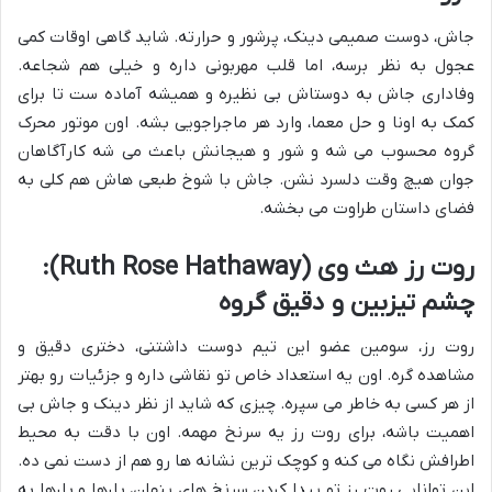
جاش، دوست صمیمی دینک، پرشور و حرارته. شاید گاهی اوقات کمی
عجول به نظر برسه، اما قلب مهربونی داره و خیلی هم شجاعه.
وفاداری جاش به دوستاش بی نظیره و همیشه آماده ست تا برای
کمک به اونا و حل معما، وارد هر ماجراجویی بشه. اون موتور محرک
گروه محسوب می شه و شور و هیجانش باعث می شه کارآگاهان
جوان هیچ وقت دلسرد نشن. جاش با شوخ طبعی هاش هم کلی به
فضای داستان طراوت می بخشه.
روت رز هث وی (Ruth Rose Hathaway):
چشم تیزبین و دقیق گروه
روت رز، سومین عضو این تیم دوست داشتنی، دختری دقیق و
مشاهده گره. اون یه استعداد خاص تو نقاشی داره و جزئیات رو بهتر
از هر کسی به خاطر می سپره. چیزی که شاید از نظر دینک و جاش بی
اهمیت باشه، برای روت رز یه سرنخ مهمه. اون با دقت به محیط
اطرافش نگاه می کنه و کوچک ترین نشانه ها رو هم از دست نمی ده.
این توانایی روت رز تو پیدا کردن سرنخ های پنهان، بارها و بارها به