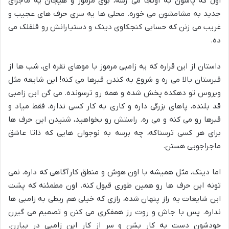
اول که پاشون به اونجا می رسه، بوی مرموز و هیجان یه ماجرای
جدید به مشامشون می خوره. محلی ها یه سری حرف های عجیب و
غریب می زنن که حسابی کنجکاوی دینک و دستیارانش رو قلقلک می
ده.
داستان از این قراره که یه زامبی مرموز با موهای نقره ای، شب ها از
قبرستان بالا می ره و شروع به کندن قبرها می کنه! این شایعه مثل
ویروس تو دهکده پخش شده و همه رو ترسونده. می گن این زامبی
قد بلنده، پاهای بزرگی داره و کاری به کار کسی نداره، فقط میاد و
قبرها رو می کنه و می ره. راستش رو بخواهید، شنیدن این حرف ها
برای هر کسی ترسناکه، چه برسه به نوجوان هایی که ذاتا عاشق
ماجراجویی هستن.
اما دینک، مثل همیشه با اون هوش و منطق کارآگاهی که داره، نمی
تونه این حرف ها رو همین طوری قبول کنه. اون مطمئنه که پشت
این شایعات یه راز پنهان شده، رازی که خیلی هم ربطی به زامبی ها
نداره. پس با جاش و روت رز همفکری می کنن و تصمیم می گیرن
خودشون دست به کار بشن و سر از کار این زامبی در بیارن.