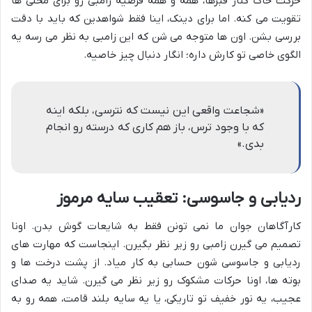
حرکت خاک کنار قبرها، همه و همه فرضیه زامبی رو برای محلی ها
تقویت می کنه. اما برای دینک، اینا فقط شواهدین که باید با دقت
بررسی بشن. اون ها متوجه می شن که این زامبی به نظر می رسه یه
الگوی خاصی تو کارش داره؛ انگار دنبال چیز خاصیه.
«شجاعت واقعی این نیست که نترسی، بلکه اینه
که با وجود ترس، باز هم کاری که درسته رو انجام
بدی.»
ردیابی و جاسوسی: تعقیب سایه مرموز
کارآگاهان جوان ما نمی تونن فقط به شایعات گوش بدن. اونا
تصمیم می گیرن زامبی رو زیر نظر بگیرن. اینجاست که مهارت های
ردیابی و جاسوسی شون حسابی به کار میاد. از پشت درخت ها و
بوته ها، اونا حرکات مشکوک رو زیر نظر می گیرن. شاید یه صدای
عجیب، یه نور خفیف تو تاریکی، یا یه سایه بلند قامت، همه رو به