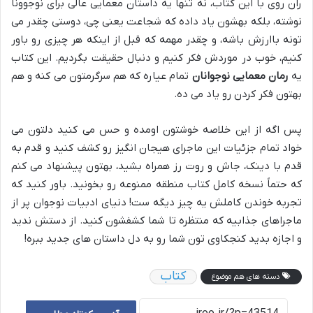
ران روی با این کتاب، نه تنها یه داستان معمایی عالی برای نوجوونا
نوشته، بلکه بهشون یاد داده که شجاعت یعنی چی، دوستی چقدر می
تونه باارزش باشه، و چقدر مهمه که قبل از اینکه هر چیزی رو باور
کنیم، خوب در موردش فکر کنیم و دنبال حقیقت بگردیم. این کتاب
یه
رمان معمایی نوجوانان
تمام عیاره که هم سرگرمتون می کنه و هم
بهتون فکر کردن رو یاد می ده.
پس اگه از این خلاصه خوشتون اومده و حس می کنید دلتون می
خواد تمام جزئیات این ماجرای هیجان انگیز رو کشف کنید و قدم به
قدم با دینک، جاش و روت رز همراه بشید، بهتون پیشنهاد می کنم
که حتماً نسخه کامل کتاب منطقه ممنوعه رو بخونید. باور کنید که
تجربه خوندن کاملش یه چیز دیگه ست! دنیای ادبیات نوجوان پر از
ماجراهای جذابیه که منتظره تا شما کشفشون کنید. از دستش ندید
و اجازه بدید کنجکاوی تون شما رو به دل داستان های جدید ببره!
کتاب
دسته های هم موضوع