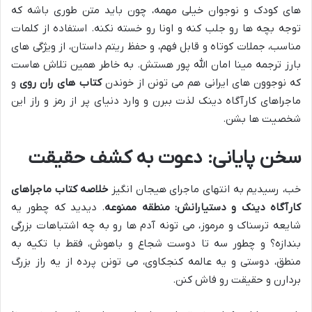
های کودک و نوجوان خیلی مهمه، چون باید متن طوری باشه که
توجه بچه ها رو جلب کنه و اونا رو خسته نکنه. استفاده از کلمات
مناسب، جملات کوتاه و قابل فهم، و حفظ ریتم داستان، از ویژگی های
بارز ترجمه مینا امان الله پور هستش. به خاطر همین تلاش هاست
که نوجوون های ایرانی هم می تونن از خوندن
کتاب های ران روی
و
ماجراهای کارآگاه دینک لذت ببرن و وارد دنیای پر از رمز و راز این
شخصیت ها بشن.
سخن پایانی: دعوت به کشف حقیقت
خب، رسیدیم به انتهای ماجرای هیجان انگیز
خلاصه کتاب ماجراهای
کارآگاه دینک و دستیارانش: منطقه ممنوعه
. دیدید که چطور یه
شایعه ترسناک و مرموز، می تونه آدم ها رو به چه اشتباهات بزرگی
بندازه؟ و چطور سه تا دوست شجاع و باهوش، فقط با تکیه به
منطق، دوستی و یه عالمه کنجکاوی، می تونن پرده از یه راز بزرگ
بردارن و حقیقت رو فاش کنن.