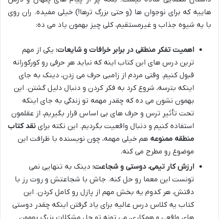
هاییه که برای نوجوان ها (و حتی بزرگ ترها!) خیلی مفیده. ران روی
با یه شیوه جذاب و غیرمستقیم، کلی چیز بهمون یاد می ده:
اهمیت تفکر منطقی در برابر خرافات و شایعات:
یکی از مهم
ترین درس های این کتاب اینه که نباید هر حرفی رو کورکورانه
قبول کنیم. وقتی مردم از زامبی حرف می زدن، دینک به جای
اینکه بترسه، شروع کرد به فکر کردن و دنبال دلیل گشتن. این
بهمون نشون می ده که چقدر مهمه تو زندگی به جای اینکه
تحت تأثیر ترس و حرف های بی اساس قرار بگیریم، از عقلمون
استفاده کنیم و دنبال واقعیت بگردیم. این نکته برای
نقد کتاب
منطقه ممنوعه
هم خیلی مهمه، چون نویسنده با ظرافت این
موضوع رو مطرح می کنه.
ارزش کار تیمی، دوستی و شجاعت:
دینک به تنهایی نمی
تونست این معما رو حل کنه. جاش با شجاعتش و روت رز با
دقتش، هر کدوم یه بخش مهم از پازل رو کامل کردن. این
کتاب یه کلاس درس عالیه برای یاد گرفتن اینکه چقدر دوستی
های واقعی و همکاری، می تونه تو حل مشکلات بزرگ بهمون