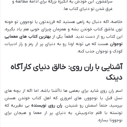
سراغشون. این خودش یه انگیزه بزرگه برای ادامه مطالعه و
غرق شدن تو دنیای کتاب ها.
خلاصه، اگه دنبال یه راهی هستید که فرزندتون یا نوجوون تو خونه
تون عاشق کتاب خوندن بشه و همزمان چیزای خوبی هم یاد بگیره،
این کتاب رو از دست ندید. قطعاً یکی از
بهترین کتاب های معمایی
نوجوان
هست که می تونه اونا رو به دنیای پر از رمز و راز ادبیات
کودک و نوجوان جذب کنه.
آشنایی با ران روی: خالق دنیای کارآگاه
دینک
اسم ران روی شاید برای بعضی ها ناآشنا باشه، اما اگه از بچه های
نسل قبل یا نوجوون های امروزی که اهل کتاب خوندن هستن
بپرسید، حتماً اسمش رو شنیدن.
ران روی نویسنده
بی نظیریه که
تونسته با قلم جادوییش، یه دنیای پر از معما و هیجان برای
نوجوونا بسازه.