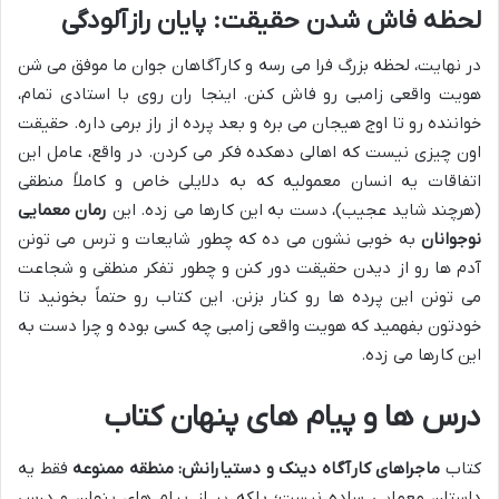
لحظه فاش شدن حقیقت: پایان رازآلودگی
در نهایت، لحظه بزرگ فرا می رسه و کارآگاهان جوان ما موفق می شن
هویت واقعی زامبی رو فاش کنن. اینجا ران روی با استادی تمام،
خواننده رو تا اوج هیجان می بره و بعد پرده از راز برمی داره. حقیقت
اون چیزی نیست که اهالی دهکده فکر می کردن. در واقع، عامل این
اتفاقات یه انسان معمولیه که به دلایلی خاص و کاملاً منطقی
(هرچند شاید عجیب)، دست به این کارها می زده. این
رمان معمایی
نوجوانان
به خوبی نشون می ده که چطور شایعات و ترس می تونن
آدم ها رو از دیدن حقیقت دور کنن و چطور تفکر منطقی و شجاعت
می تونن این پرده ها رو کنار بزنن. این کتاب رو حتماً بخونید تا
خودتون بفهمید که هویت واقعی زامبی چه کسی بوده و چرا دست به
این کارها می زده.
درس ها و پیام های پنهان کتاب
کتاب
ماجراهای کارآگاه دینک و دستیارانش: منطقه ممنوعه
فقط یه
داستان معمایی ساده نیست؛ بلکه پر از پیام های پنهان و درس