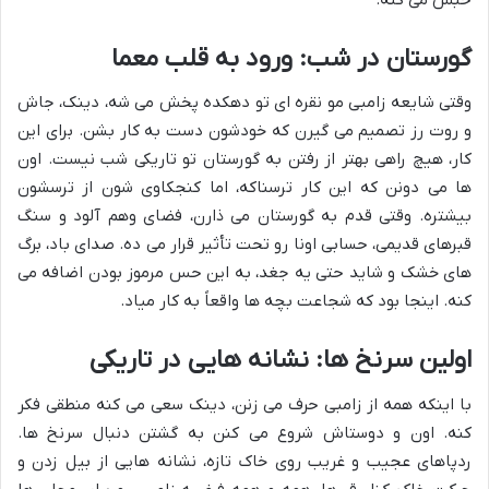
گورستان در شب: ورود به قلب معما
وقتی شایعه زامبی مو نقره ای تو دهکده پخش می شه، دینک، جاش
و روت رز تصمیم می گیرن که خودشون دست به کار بشن. برای این
کار، هیچ راهی بهتر از رفتن به گورستان تو تاریکی شب نیست. اون
ها می دونن که این کار ترسناکه، اما کنجکاوی شون از ترسشون
بیشتره. وقتی قدم به گورستان می ذارن، فضای وهم آلود و سنگ
قبرهای قدیمی، حسابی اونا رو تحت تأثیر قرار می ده. صدای باد، برگ
های خشک و شاید حتی یه جغد، به این حس مرموز بودن اضافه می
کنه. اینجا بود که شجاعت بچه ها واقعاً به کار میاد.
اولین سرنخ ها: نشانه هایی در تاریکی
با اینکه همه از زامبی حرف می زنن، دینک سعی می کنه منطقی فکر
کنه. اون و دوستاش شروع می کنن به گشتن دنبال سرنخ ها.
ردپاهای عجیب و غریب روی خاک تازه، نشانه هایی از بیل زدن و