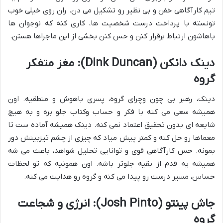
تیم کارآگاهی خفن و بی نظیر رو تشکیل می دن. ران روی خیلی خوب
تونسته با پرداخت درست شخصیت ها، کاری کنه که نوجوان ها
باهاشون ارتباط برقرار کنن و حس کنن بخشی از این ماجراها هستن.
دینک دانکن (Dink Duncan): مغز متفکر
گروه
دینک، رهبر بی چون وچرای گروه، پسری باهوش و منطقیه. اون
همیشه سعی می کنه با فکر و حساب وکتاب جلو بره و به هیچ
شایعه ای بدون تحقیق اعتماد نمی کنه. دینک همیشه آماده ست تا
معماها رو حل کنه و کمتر پیش میاد که چیزی از چشم تیزبینش دور
بمونه. حس کارآگاهی قوی و توانایی تحلیل شواهد، باعث می شه
همیشه یه قدم از بقیه جلوتر باشه. اون همونیه که تو لحظات
حساس، مسیر درست رو پیدا می کنه و گروه رو هدایت می کنه.
جاش پینتو (Josh Pinto): انرژی و شجاعت
گروه