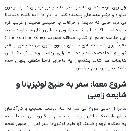
ران روی، نویسنده ای که خوب می داند چطور نوجوان ها را سر ذوق
بیاورد و درگیر معماهای پیچیده کند، این بار ما را به خلیج لوئیزیانا
می برد؛ جایی که شایعه و خرافات با حقیقتی عجیب و غریب گره
خورده است. اگر دنبال یک ماجراجویی حسابی و کلی هیجان هستید،
این خلاصه جامع از کتاب منطقه ممنوعه (The Zombie Zone)
دقیقاً برای شماست. این داستان بهمون نشون می ده چطور با فکر
کردن و شجاعت، میشه پرده از هر رازی برداشت و حتی ترسناک ترین
شایعات هم شاید پشتشون یه ماجرای کاملاً منطقی پنهان شده
باشه. پس بزن بریم سراغش!
شروع معما: سفر به خلیج لوئیزیانا و
شایعه زامبی
ماجرا از جایی شروع می شه که سه دوست صمیمی و کارآگاهان
جوان ما، دینک، جاش و روت رز، تصمیم می گیرن برای تعطیلات به
یه دهکده آروم و قشنگ تو خلیج لوئیزیانا سفر کنن. از همون لحظه