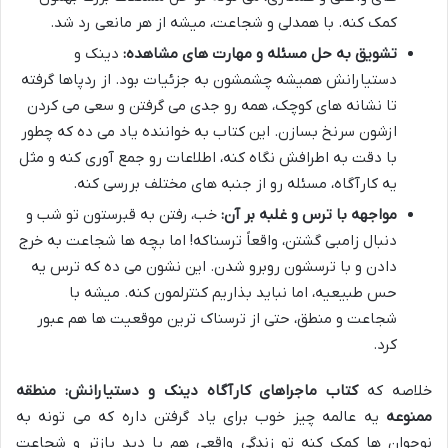
کمک کنه. با همدلی و شجاعت، میشه از هر مانعی رد شد.
تشویق به حل مسئله و مهارت های مشاهده:
دینک و
دستیارانش همیشه چشمشون به جزئیات بود. از ردپاها گرفته
تا نشانه های کوچک، همه رو جدی می گرفتن و سعی می کردن
ازشون سرنخ بسازن. این کتاب به خواننده یاد می ده که چطور
با دقت به اطرافش نگاه کنه، اطلاعات رو جمع آوری کنه و مثل
یه کارآگاه، مسئله رو از جنبه های مختلف بررسی کنه.
مواجهه با ترس و غلبه بر آن:
خب، رفتن به قبرستون تو شب و
دنبال زامبی گشتن، واقعاً ترسناکه! اما بچه ها شجاعت به خرج
دادن و با ترسشون روبرو شدن. این نشون می ده که ترس یه
حس طبیعیه، اما نباید بذاریم کنترلمون کنه. میشه با
شجاعت و منطق، حتی از ترسناک ترین موقعیت ها هم عبور
کرد.
خلاصه که
کتاب ماجراهای کارآگاه دینک و دستیارانش: منطقه
ممنوعه
یه عالمه چیز خوب برای یاد گرفتن داره که می تونه به
نوجوان ها کمک کنه تو زندگی واقعی هم با دید بازتر و شجاعت