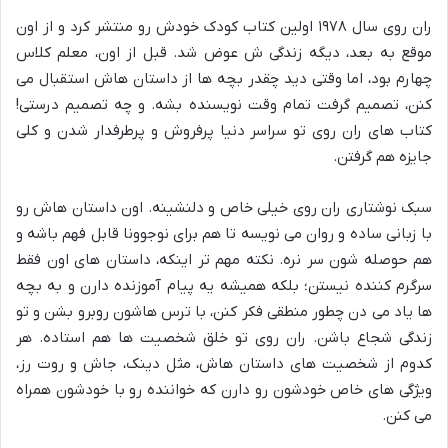
ران روی سال ۱۹۷۸ اولین کتاب کودک خودش رو منتشر کرد و از اون
موقع به بعد، دیگه زندگی ش عوض شد. قبل از اون، معلم کلاس
چهارم بود، اما وقتی دید چقدر بچه ها از داستان هاش استقبال می
کنن، تصمیم گرفت تمام وقت نویسنده بشه. و چه تصمیم درستی!
کتاب های ران روی تو سراسر دنیا پرفروش و پرطرفدار شدن و کلی
جایزه هم گرفتن.
سبک نوشتاری ران روی خیلی خاص و دلنشینه. اون داستان هاش رو
با زبانی ساده و روان می نویسه تا هم برای نوجوونا قابل فهم باشه و
هم حوصله شون سر نره. نکته مهم تر اینکه، داستان های اون فقط
سرگرم کننده نیستن؛ بلکه همیشه یه پیام آموزنده دارن و به بچه
ها یاد می دن چطور منطقی فکر کنن، با ترس هاشون روبرو بشن و تو
زندگی شجاع باشن. ران روی تو خلق شخصیت ها هم استاده. هر
کدوم از شخصیت های داستان هاش، مثل دینک، جاش و روت رز،
ویژگی های خاص خودشون رو دارن که خواننده رو با خودشون همراه
می کنن.