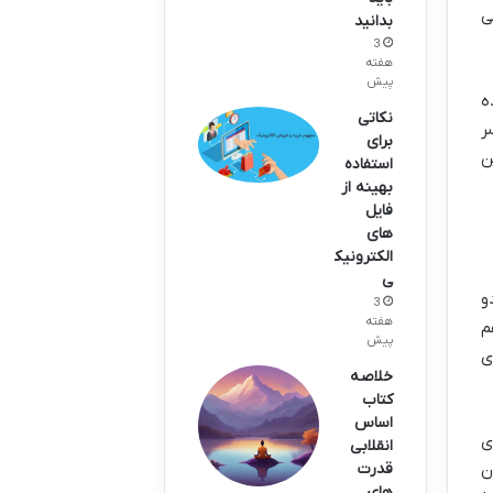
ی
بدانید
3
هفته
پیش
ه
نکاتی
ر
برای
ن
استفاده
بهینه از
فایل
های
الکترونیک
ی
و
3
هفته
م
پیش
ی
خلاصه
کتاب
اساس
ی
انقلابی
ن
قدرت
های