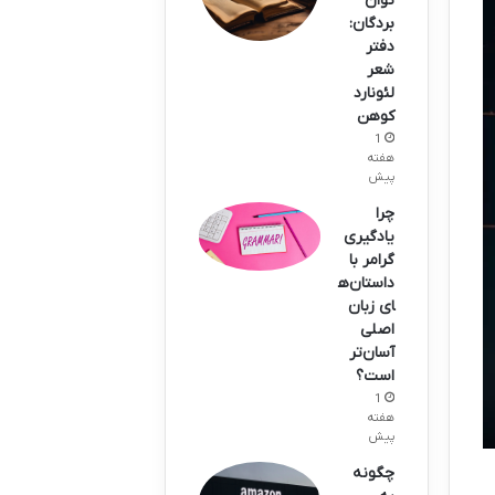
توان
بردگان:
دفتر
شعر
لئونارد
کوهن
1
هفته
پیش
چرا
یادگیری
گرامر با
داستان‌ه
ای زبان
اصلی
آسان‌تر
است؟
1
هفته
پیش
چگونه