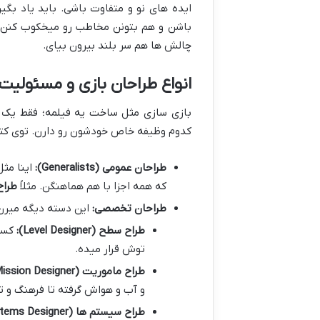
ایده های نو و متفاوت باشی. باید یاد ب
باشن و هم بتونن مخاطب رو میخکوب کنن. 
چالش ها هم سر بلند بیرون بیای.
انواع طراحان بازی و مسئولیت
بازی سازی مثل ساخت یه فیلمه؛ فقط یک نف
کدوم وظیفه خاص خودشون رو دارن. توی کتا
طراحان عمومی (Generalists):
اینا مثل
که همه اجزا با هم هماهنگن. مثلاً
طراح
طراحان تخصصی:
این دسته دیگه میرن 
طراح سطح (Level Designer):
کسیه
توش قرار میده.
طراح ماموریت (Mission Designer) یا جهان ساز (World Builder):
و آب و هواش گرفته تا فرهنگ و 
طراح سیستم ها (Systems Designer):