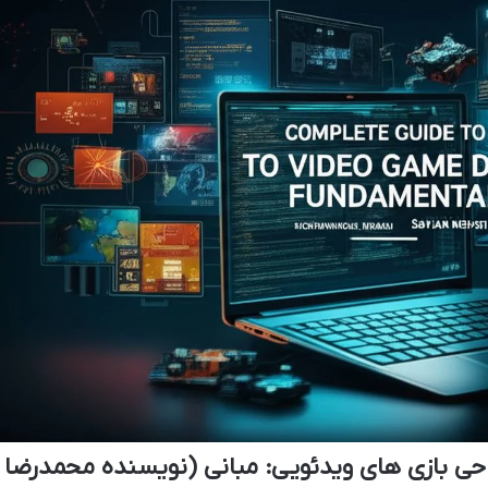
حی بازی های ویدئویی: مبانی (نویسنده محمدرضا