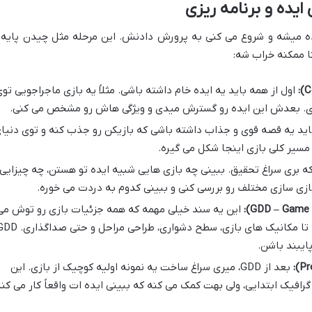
یده و برنامه ریزی
ده میشه و شروع می کنی به پرورش دادنش. این مرحله مثل چیدن پایه 
ا ممکنه خراب شه:
اول از همه باید یه ایده خام داشته باشی. مثلاً یه بازی ماجراجویی تو
 ای. بعدش این ایده رو گسترش میدی و ویژگی هاش رو مشخص می کنی.
اید یه قصه قوی و جذاب داشته باشی که بازیکن رو جذب کنه و توی دنیا
مسیر کلی بازی اینجا شکل می گیره.
ه بری سراغ تحقیق. ببینی چه بازی هایی شبیه ایده تو هستن، چه چیزایی
ازی سازی مختلف رو بررسی کنی و ببینی کدوم به دردت می خوره.
این یه سند خیلی مهمه که همه جزئیات بازی رو توش می
نویسی. از داستان و شخصیت ها گرفته تا مکانیک های بازی، سطح دشواری، طراحی مراحل و 
ایبند باشن.
بعد از GDD، میری سراغ ساخت یه نمونه اولیه کوچیک از بازی. این
رافیک ابتدایی، ولی بهت کمک می کنه که ببینی ایده ات واقعاً کار می کن