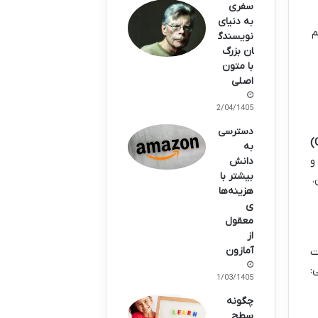
سفری
به دنیای
م
نویسندگ
ان بزرگ
با متون
اصلی
02/04/1405
دسترسی
به
و
دانش
بیشتر با
.
هزینه‌ها
ی
معقول
از
آمازون
ت
:
21/03/1405
چگونه
سطح