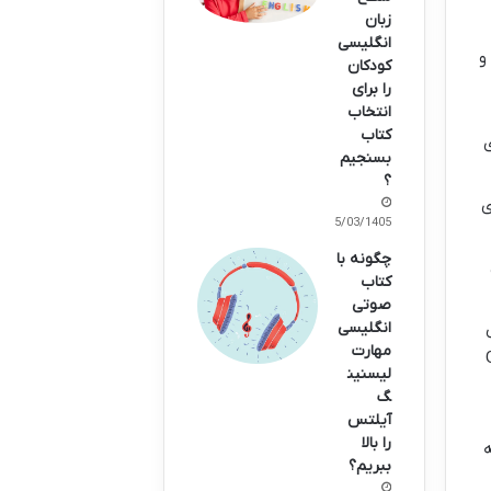
زبان
انگلیسی
و
کودکان
را برای
انتخاب
کتاب
ی
بسنجیم
؟
ی
15/03/1405
چگونه با
کتاب
صوتی
انگلیسی
مهارت
حتی صداگذاری. GDD
لیسنین
گ
آیلتس
را بالا
ه
ببریم؟