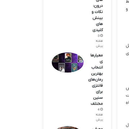
ط
درون:
و
نکات و
بینش
های
کلیدی
3
هفته
ل
پیش
ی
معیارها
ی
انتخاب
بهترین
رمان‌های
فانتزی
ش
برای
ت
سنین
ه
مختلف
4
هفته
پیش
ل