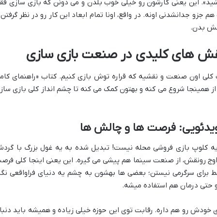
اشید». این یعنی کارشون رو خیلی خوب بلدن و می دونن که بازی سازی فق
جزو جدانشدنی اونه. در واقع، اونا تمام ابعاد این کار رو در نظر گرفتن 
شش بدن.
قش های کلیدی در صنعت بازی سازی
 کلی اون صنعت و نقشیه که قراره توش بازی کنیم. کتاب «راهنمای کام
 از همینجا شروع می کنه و بهتون کمک می کنه تا چشم انداز کلی بازی ساز
یدئویی: فرصت ها و چالش ها
ه کلوپ بازی فروشی محله نیست! تبدیل شده به یه غول بزرگ با گرد
 اوج رونقش، از صنعت سینما هم پیشی می گیره. این یعنی اینجا کلی فرص
قط برای سرگرمی نیستن؛ بعضی ها بهشون به چشم یه دنیای فراواقعی نگا
 حتی درمان هم استفاده میشه.
 خودش رو هم داره. رقابت توی این حوزه خیلی زیاده و همیشه باید دنبا