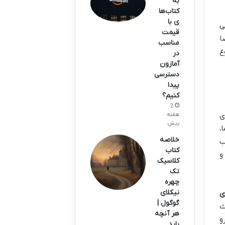
به
کتاب‌ها
ی با
ی
قیمت
ا
مناسب
ع
در
آمازون
دسترسی
پیدا
کنیم؟
2
ی
هفته
پیش
،
خلاصه
ب
کتاب
و
کلاسیک
تک
چهره
نیکلای
ی
گوگول |
ث
هر آنچه
و
باید