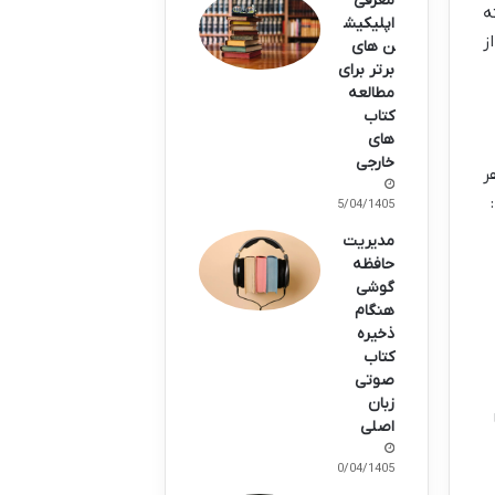
معرفی
ه
اپلیکیش
ز
ن های
برتر برای
مطالعه
کتاب
های
خارجی
ر
15/04/1405
مدیریت
حافظه
گوشی
هنگام
ذخیره
کتاب
صوتی
زبان
اصلی
10/04/1405