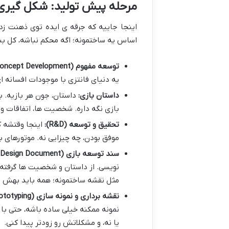
مرحله پیش تولید: شکل گیری ا
اینجا جاییه که جرقه ی ایده توی ذهنت ز
اساس یه ساختمونه؛ اگه محکم نباشه، کل بن
توسعه مفهوم (Concept Development):
یه دنیای فانتزی با موجودات افسانه
داستان بازی:
داستان، جون هر بازیه. ب
بازی نگه داره. شخصیت ها، اتفاقات و 
تحقیق و توسعه (R&D):
اینجا وقتشه ک
موفق بودن، چه چیزایی نه. موتورهای ب
سند توسعه بازی (GDD – Game Design Document):
مثل نقشه ساختمونه؛ همه باید بهش پ
نقشه برداری و نمونه سازی (Prototyping):
نمونه ممکنه خیلی ساده باشه، حتی با گ
یا نه، و مشکلاتش رو زودتر پیدا کنی.