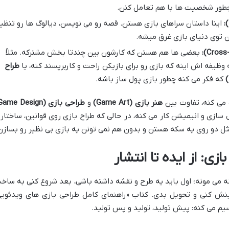
 چطور شخصیت ها با هم تعامل کنن.
اینا داستان سراهای بازی هستن. قصه رو می نویسن، دیالوگ ها رو تنظی
 توی دنیای بازی غرق میشه.
بعضی ها هم هستن که کارشون بین چندتا بخش مشترکه. مثلاً
وظیفه اش اینه که بازی رو برای بازیکن راحت و کاربرپسند کنه، یا
طراح
که فکر می کنه چطور بازی پول ساز باشه.
 می کنه، تفاوت بین
هنر بازی (Game Art)
و
طراحی بازی (Game Design)
ازی و انیمیشن کار می کنه، در حالی که طراح بازی روی قوانین، ساختار 
ا مثل دو روی یه سکه هستن و بدون هم نمی تونن یه بازی بی نظیر رو بسازن
ی: از ایده تا انتشار
 می مونه؛ اول باید یه طرح و نقشه داشته باشی، بعد شروع کنی به ساخ
ینش کنی و تحویل بدی. کتاب «راهنمای کامل طراحی بازی های ویدئویی
سیم می کنه: پیش تولید، تولید و پس تولید.